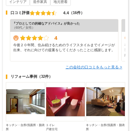
インテリア
造作家具
地元密着
4.4
口コミ評価
（16件）
『プロとしての的確なアドバイス』が良かった
『素
（60代／女性）
（4
4
今後２０年間、住み続けるためのライフスタイルまでイメージが
初
出来、それに向けての提案をしてくださったことに感謝します。
要
終
この会社の口コミをもっと見る >
リフォーム事例
（32件）
キッチン・台所/洗面所・脱衣
トイレ
キッチン・台所/洗面所・脱衣
所
戸建住宅
所