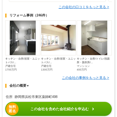
この会社の口コミをもっと見る >
リフォーム事例
（246件）
キッチン・台所/浴室・ユニッ
キッチン・台所/浴室・ユニッ
キッチン・台所/トイレ/洗面
トバス/...
トバス/...
所・脱衣所/...
戸建住宅
戸建住宅
マンション
1700万円
1300万円
400万円
この会社の事例をもっと見る >
会社の概要
▼
住所 静岡県浜松市東区薬師町498
無料
この会社を含めた会社紹介を申込む
匿名