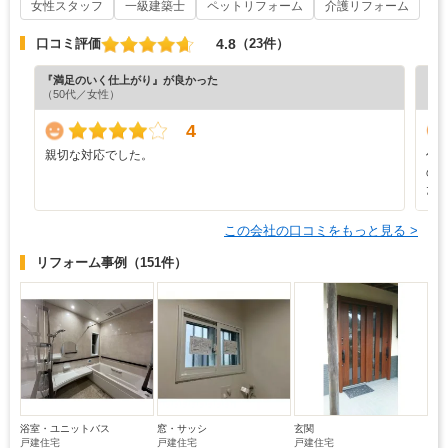
女性スタッフ
一級建築士
ペットリフォーム
介護リフォーム
4.8
口コミ評価
（23件）
『満足のいく仕上がり』が良かった
『プ
（50代／女性）
（5
4
親切な対応でした。
作
の
た
この会社の口コミをもっと見る >
リフォーム事例
（151件）
浴室・ユニットバス
窓・サッシ
玄関
戸建住宅
戸建住宅
戸建住宅