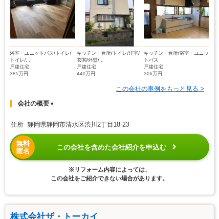
浴室・ユニットバス/トイレ/
キッチン・台所/トイレ/洋室/
キッチン・台所/浴室・ユニッ
トイレ/...
玄関/外壁/...
トバス
戸建住宅
戸建住宅
戸建住宅
385万円
440万円
306万円
この会社の事例をもっと見る >
会社の概要
▼
住所 静岡県静岡市清水区渋川2丁目18-23
無料
この会社を含めた会社紹介を申込む
匿名
※リフォーム内容によっては、
この会社をご紹介できない場合があります。
株式会社ザ・トーカイ