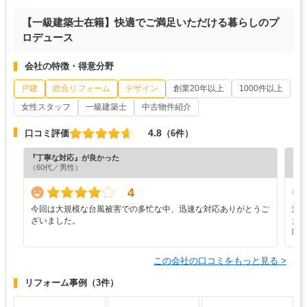
【一級建築士在籍】快適でご満足いただける暮らしのプ
ロデュース
会社の特徴・得意分野
戸建
総合リフォーム
デザイン
創業20年以上
1000件以上
女性スタッフ
一級建築士
中古物件紹介
4.8
口コミ評価
（6件）
『丁寧な対応』が良かった
『丁
（60代／男性）
4
今回は大規模な台風被害での多忙な中、迅速な対応ありがとうご
対
ざいました。
た
職
この会社の口コミをもっと見る >
リフォーム事例
（3件）