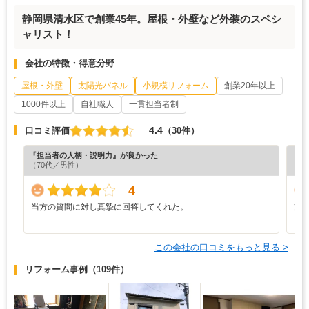
静岡県清水区で創業45年。屋根・外壁など外装のスペシ
ャリスト！
会社の特徴・得意分野
屋根・外壁
太陽光パネル
小規模リフォーム
創業20年以上
1000件以上
自社職人
一貫担当者制
4.4
口コミ評価
（30件）
『担当者の人柄・説明力』が良かった
『分
（70代／男性）
（6
4
当方の質問に対し真摯に回答してくれた。
対
この会社の口コミをもっと見る >
リフォーム事例
（109件）