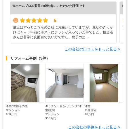
※ホームプロ加盟前の成約者にいただいた評価です
※ホ
5
最近はずっとこちらの会社にお願いしていますが、最初のきっか
新
けは４～５年前にポストにチラシが入っていた事でした。担当者
う
さんは非常に真面目で良い方ですし、息子のよ…
し
この会社の口コミをもっと見る >
リフォーム事例
（9件）
洋室/洋室/その他
キッチン・台所/リビング/洋
洋室
マンション
室/玄関
戸建住宅
100万円
マンション
18万円
350万円
この会社の事例をもっと見る >