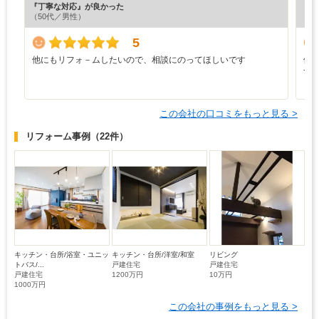
『丁寧な対応』が良かった
『納
（50代／男性）
（4
5
他にもリフォ－ムしたいので、相談にのってほしいです
価
す
この会社の口コミをもっと見る >
リフォーム事例
（22件）
キッチン・台所/浴室・ユニッ
キッチン・台所/洋室/和室
リビング
トバス/...
戸建住宅
戸建住宅
戸建住宅
1200万円
10万円
1000万円
この会社の事例をもっと見る >