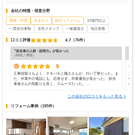
会社の特徴・得意分野
屋根・外壁
水まわり
総合リフォーム
10億円以上
一貫担当者制
女性スタッフ
一級建築士
地元密着
4.7
口コミ評価
（76件）
『担当者の人柄・説明力』が良かった
『プ
（60代／男性）
（6
5
工事段取りもよく、テキパキと職人さんが、行い丁寧だった。ま
素
た、作業中の電話にも、応答せず、作業優先が良かった。 担当
い
者者さんの気配りも良く、スムーズだった。…
に
この会社の口コミをもっと見る >
リフォーム事例
（185件）