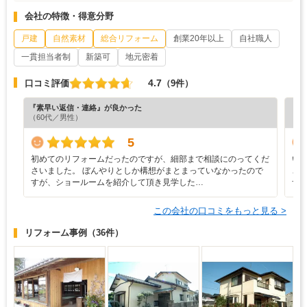
会社の特徴・得意分野
戸建
自然素材
総合リフォーム
創業20年以上
自社職人
一貫担当者制
新築可
地元密着
4.7
口コミ評価
（9件）
『素早い返信・連絡』が良かった
『担
（60代／男性）
（6
5
初めてのリフォームだったのですが、細部まで相談にのってくだ
い
さいました。 ぼんやりとしか構想がまとまっていなかったので
ご
すが、ショールームを紹介して頂き見学した…
ザ
この会社の口コミをもっと見る >
リフォーム事例
（36件）