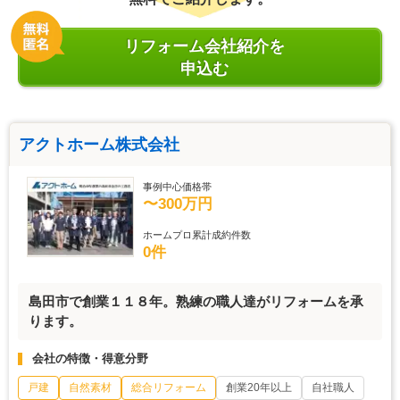
リフォーム会社紹介を
申込む
アクトホーム株式会社
事例中心価格帯
〜300万円
ホームプロ累計成約件数
0件
島田市で創業１１８年。熟練の職人達がリフォームを承
ります。
会社の特徴・得意分野
戸建
自然素材
総合リフォーム
創業20年以上
自社職人
一級建築士
施工管理技士
新築可