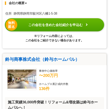
会社の概要
▼
住所 静岡県静岡市駿河区八幡1-5-38
無料
この会社を含めた会社紹介を申込む
匿名
※リフォーム内容によっては、
この会社をご紹介できない場合があります。
鈴与商事株式会社（鈴与ホームパル）
事例中心価格帯
〜200万円
ホームプロ累計成約件数
136件
施工実績36,000件突破！リフォーム&増改築は鈴与ホー
ムパルへ！