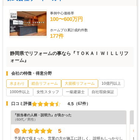
事例中心価格帯
100〜600万円
ホームプロ累計成約件数
177件
静岡県でリフォームの事なら『ＴＯＫＡＩ ＷＩＬＬリフ
ォーム』
会社の特徴・得意分野
水まわり
総合リフォーム
大規模リフォーム
10億円以上
1000件以上
女性スタッフ
一級建築士
自社瑕疵保証
4.5
口コミ評価
（67件）
『担当者の人柄・説明力』が良かった
『素
（60代／男性）
（6
5
予算内で収まった。営業の方が施工に詳しく、説明もしっかりし
解