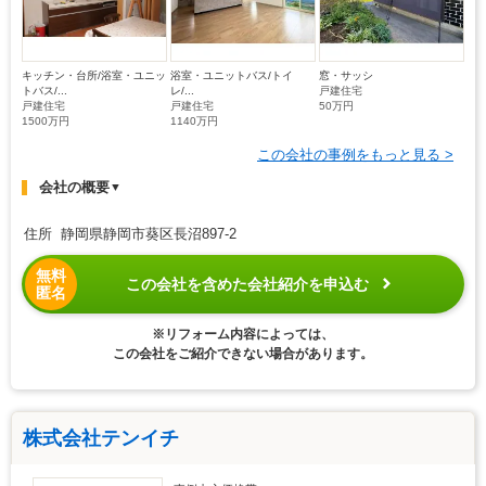
キッチン・台所/浴室・ユニッ
浴室・ユニットバス/トイ
窓・サッシ
トバス/...
レ/...
戸建住宅
戸建住宅
戸建住宅
50万円
1500万円
1140万円
この会社の事例をもっと見る >
会社の概要
▼
住所 静岡県静岡市葵区長沼897-2
無料
この会社を含めた会社紹介を申込む
匿名
※リフォーム内容によっては、
この会社をご紹介できない場合があります。
株式会社テンイチ