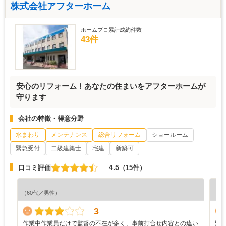
株式会社アフターホーム
ホームプロ累計成約件数
43件
安心のリフォーム！あなたの住まいをアフターホームが
守ります
会社の特徴・得意分野
水まわり
メンテナンス
総合リフォーム
ショールーム
緊急受付
二級建築士
宅建
新築可
4.5
口コミ評価
（15件）
『素
（60代／男性）
（4
3
作業中作業員だけで監督の不在が多く、事前打合せ内容との違い
対