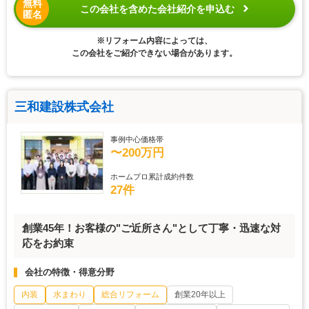
無料
この会社を含めた会社紹介を申込む
匿名
※リフォーム内容によっては、
この会社をご紹介できない場合があります。
三和建設株式会社
事例中心価格帯
〜200万円
ホームプロ累計成約件数
27件
創業45年！お客様の"ご近所さん"として丁寧・迅速な対
応をお約束
会社の特徴・得意分野
内装
水まわり
総合リフォーム
創業20年以上