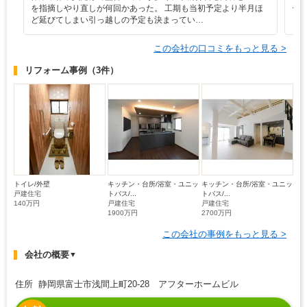
を指摘しやり直しが何回かあった。 工期も当初予定より半月ほ
ー
ど延びてしまい引っ越しの予定も決まってい…
この会社の口コミをもっと見る >
リフォーム事例
（3件）
トイレ/外壁
キッチン・台所/浴室・ユニッ
キッチン・台所/浴室・ユニッ
戸建住宅
トバス/...
トバス/...
140万円
戸建住宅
戸建住宅
1900万円
2700万円
この会社の事例をもっと見る >
会社の概要
▼
住所 静岡県富士市浅間上町20-28 アフターホームビル