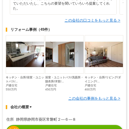
ていただいたし、こちらの要望を聞いていろいろ提案してくれ
て
た。
この会社の口コミをもっと見る >
リフォーム事例
（49件）
キッチン・台所/浴室・ユニッ
浴室・ユニットバス/洗面所・
キッチン・台所/リビング/ダ
トバス/...
脱衣所/洋室/...
イニング/...
戸建住宅
戸建住宅
戸建住宅
550万円
450万円
400万円
この会社の事例をもっと見る >
会社の概要
▼
住所 静岡県静岡市葵区常磐町２―６―８