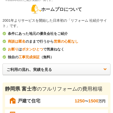
※2026年8月のご紹介実績の一例です。
ホームプロについて
2001年よりサービスを開始した日本初の「リフォーム 社紹介サイ
ト」です。
条件にあった地元の優良会社をご紹介
商談は匿名
のままで行うから
営業の心配なし
お断り
は
ボタンひとつ
で気兼ねなく
独自の
工事完成保証
（無料）
ご利用の流れ、実績を見る
静岡県 富士市
のフルリフォームの費用相場
戸建て住宅
1250
1500
〜
万円