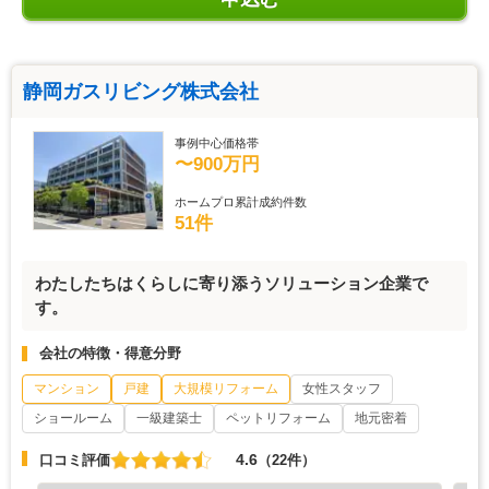
静岡ガスリビング株式会社
事例中心価格帯
〜900万円
ホームプロ累計成約件数
51件
わたしたちはくらしに寄り添うソリューション企業で
す。
会社の特徴・得意分野
マンション
戸建
大規模リフォーム
女性スタッフ
ショールーム
一級建築士
ペットリフォーム
地元密着
4.6
口コミ評価
（22件）