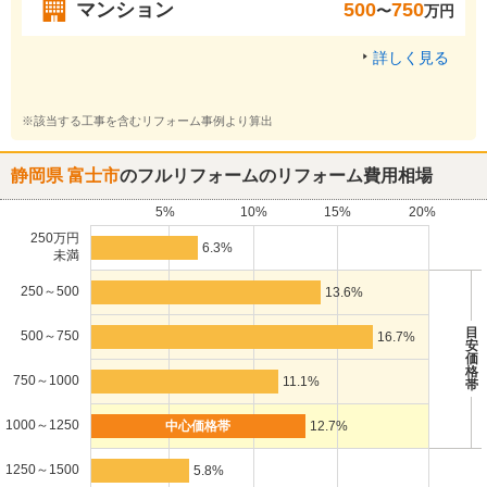
マンション
500
750
〜
万円
詳しく見る
※該当する工事を含むリフォーム事例より算出
静岡県 富士市
のフルリフォームのリフォーム費用相場
5%
10%
15%
20%
250万円
6.3%
未満
250～500
13.6%
目
500～750
16.7%
安
価
格
750～1000
11.1%
帯
1000～1250
12.7%
1250～1500
5.8%