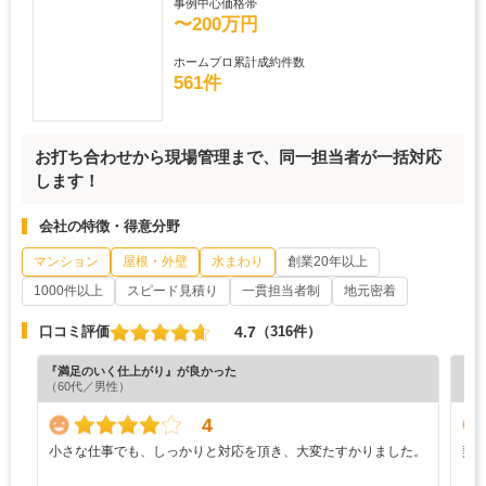
事例中心価格帯
〜200万円
ホームプロ累計成約件数
561件
お打ち合わせから現場管理まで、同一担当者が一括対応
します！
会社の特徴・得意分野
マンション
屋根・外壁
水まわり
創業20年以上
1000件以上
スピード見積り
一貫担当者制
地元密着
4.7
口コミ評価
（316件）
『満足のいく仕上がり』が良かった
『納
（60代／男性）
（5
4
小さな仕事でも、しっかりと対応を頂き、大変たすかりました。
契
と