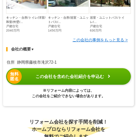
キッチン・台所/トイレ/洋室/
キッチン・台所/浴室・ユニッ
浴室・ユニットバス/トイ
和室/外壁/...
トバス/...
レ/...
戸建住宅
戸建住宅
戸建住宅
2040万円
1450万円
630万円
この会社の事例をもっと見る >
会社の概要
▼
住所 静岡県藤枝市滝沢72-1
無料
この会社を含めた会社紹介を申込む
匿名
※リフォーム内容によっては、
この会社をご紹介できない場合があります。
リフォーム会社を探す手間を削減！
ホームプロならリフォーム会社を
無料でご紹介します。