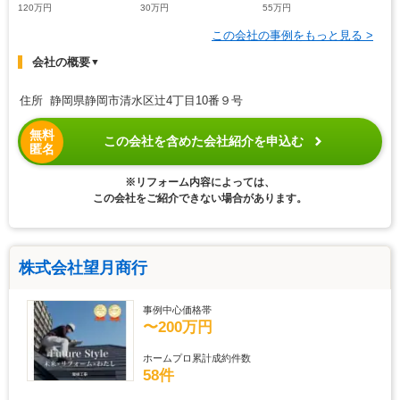
120万円
30万円
55万円
この会社の事例をもっと見る >
会社の概要
▼
住所 静岡県静岡市清水区辻4丁目10番９号
無料
この会社を含めた会社紹介を申込む
匿名
※リフォーム内容によっては、
この会社をご紹介できない場合があります。
株式会社望月商行
事例中心価格帯
〜200万円
ホームプロ累計成約件数
58件