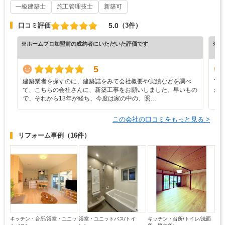
5.0
口コミ評価
（3件）
※ホームプロ加盟前の成約者にいただいた評価です
※ホ
5
建築業者を探すのに、建築誌をみて会社概要や実績などを調べ
市
て、こちらの会社さんに、新築工事をお願いしました。早いもの
か
で、それから13年が経ち、今度は家の中の、照…
し
この会社の口コミをもっと見る >
リフォーム事例
（16件）
キッチン・台所/浴室・ユニッ
浴室・ユニットバス/トイ
キッチン・台所/トイレ/洗面
トバス/...
レ/...
所・脱衣所/...