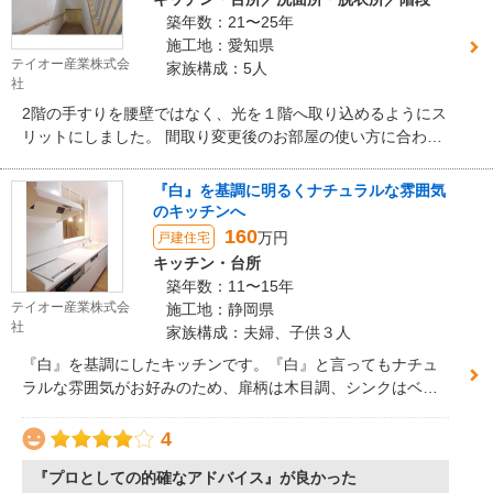
築年数：21〜25年
施工地：愛知県
テイオー産業株式会
家族構成：5人
社
2階の手すりを腰壁ではなく、光を１階へ取り込めるようにス
リットにしました。 間取り変更後のお部屋の使い方に合わせ
て、階段の上り位置も変更しました。
『白』を基調に明るくナチュラルな雰囲気
のキッチンへ
160
万円
戸建住宅
キッチン・台所
築年数：11〜15年
テイオー産業株式会
施工地：静岡県
社
家族構成：夫婦、子供３人
『白』を基調にしたキッチンです。『白』と言ってもナチュ
ラルな雰囲気がお好みのため、扉柄は木目調、シンクはベー
ジュ、対面する壁紙もレンガ調にするなど温かみのあるキッ
チンに仕上がりました。
4
『プロとしての的確なアドバイス』が良かった