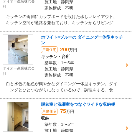
テイオー産業株式会
施工地：静岡県
社
家族構成：不明
キッチンの両側にカップボードを設けた珍しいレイアウト。
キッチン空間が通路を兼ねており、キッチンからリビングや
洗面空間の両方に行くことができるようになっています。ま
さにキッチンを主役にしたレイアウトといえます。
ホワイト×ブルーの ダイニング一体型キッチ
ン
200
万円
戸建住宅
キッチン・台所
築年数：1〜5年
テイオー産業株式会
施工地：静岡県
社
家族構成：不明
白と水色の配色が爽やかなダイニング一体型キッチン。ダイ
ニングとひとつながりになっているので、調理をする、食事
をする、片づける、という一連の動作がスムーズになりま
す。
脱衣室と洗濯室をつなぐワイドな収納棚
75
万円
戸建住宅
収納
築年数：1〜5年
施工地：静岡県