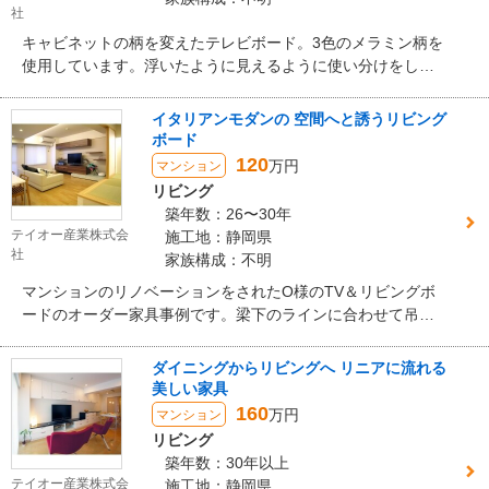
社
キャビネットの柄を変えたテレビボード。3色のメラミン柄を
使用しています。浮いたように見えるように使い分けをして
デザインされています。こちらの作成家具はリブランショー
ルームのリビングダイニング空間に設置されています。多色
イタリアンモダンの 空間へと誘うリビング
使いでも纏まりある使い方ができたりします。色の濃淡あ
ボード
り、柄も異なるメラミン素材を組み合わせていますが、馴染
120
万円
マンション
んでいるように感じませんか。
リビング
築年数：26〜30年
テイオー産業株式会
施工地：静岡県
社
家族構成：不明
マンションのリノベーションをされたO様のTV＆リビングボ
ードのオーダー家具事例です。梁下のラインに合わせて吊戸
棚を取り付けて家具のデザインの一部にしました。イタリア
ンモダンをイメージしたオーダー家具は、白を基調とした空
ダイニングからリビングへ リニアに流れる
間のアクセントとなっています。
美しい家具
160
万円
マンション
リビング
築年数：30年以上
テイオー産業株式会
施工地：静岡県