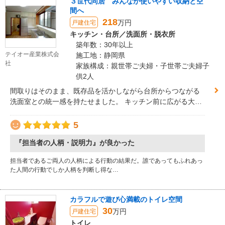
３世代同居 みんなが使いやすい収納と空
間へ
218
万円
戸建住宅
キッチン・台所／洗面所・脱衣所
築年数：30年以上
テイオー産業株式会
施工地：静岡県
社
家族構成：親世帯ご夫婦・子世帯ご夫婦子
供2人
間取りはそのまま、既存品を活かしながら台所からつながる
洗面室との統一感を持たせました。 キッチン前に広がる大き
な開口部を活かしつつレイアウト変更をし、作業動線を短く
しました。 小学生のお子様たちもリフォームに興味深々で、
5
素材選びを一緒に楽しんでもらえましたね。家族みんなでリ
『担当者の人柄・説明力』が良かった
フォームをする団結力を感じ、こちらも温かい気持ちになり
ました。
担当者であるご両人の人柄による行動の結果だ。誰であってもふれあっ
た人間の行動でしか人柄を判断し得な…
カラフルで遊び心満載のトイレ空間
30
万円
戸建住宅
トイレ