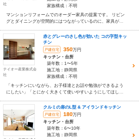
社
家族構成：不明
マンションリフォームでのオーダー家具の提案です。 リビン
グとダイニングが空間的にはつながっているのに、家具がそ
れぞれ独立しているとせっかくの空間が台無しになってしま
います。そこで1ユニットのモデュールを規格化することで、
赤とグレーのさし色が効いた コの字型キッ
リビングボードとダイニングのカップボードをモデュールに
チン
よってデザインしました。壁面一面を収納にしながら、マン
350
万円
戸建住宅
ションの梁をうまく回避しながら一体感のあるリズミカルな
キッチン・台所
リビング収納になりました。
築年数：1〜5年
テイオー産業株式会
施工地：静岡県
社
家族構成：不明
「キッチンにいながら、お子様達とお話や勉強ができるよう
にしたい」「とにかく大きくて使いやすいようにしてほし
い」、というご要望を受け、キッチンとキャビネットをコの
字（Ｕ字）型に配列したキッチンです。キッチンのカラーは
クルミの扉のL型 & アイランドキッチン
白ですっきりと統一させながら、柱（ハンディストーン）と
180
万円
戸建住宅
レンジフード（アリアフィーナ）の色がアクセントとなって
キッチン・台所
います。
築年数：6〜10年
施工地：静岡県