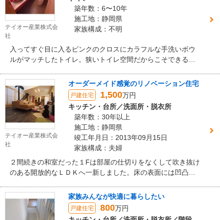
築年数：6〜10年
施工地：静岡県
テイオー産業株式会
家族構成：不明
社
入ってすぐ目に入るピンクのクロスにカラフルな手洗いボウ
ルがマッチしたトイレ。狭いトイレ空間だからこそできる、
遊び心満載の素敵な空間になりました。
オーダーメイド感覚のリノベーション住宅
1,500
万円
戸建住宅
キッチン・台所／洗面所・脱衣所
築年数：30年以上
施工地：静岡県
テイオー産業株式会
竣工年月日：2013年09月15日
社
家族構成：夫婦
２間続きの和室だった１Fは部屋の仕切りをなくして吹き抜け
のある開放的なＬＤＫへ一新しました。床の表面には凹凸が
あって愛犬が滑りにくい長尺シートを使用し人にもワンちゃ
んにも快適な空間に生まれ変わりました。
家族みんなが快適に暮らしたい
800
万円
戸建住宅
キッチン・台所／洗面所・脱衣所／階段