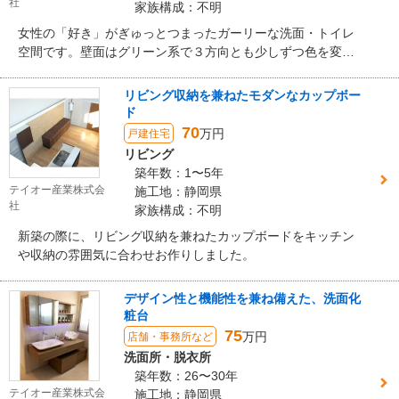
社
家族構成：不明
女性の「好き」がぎゅっとつまったガーリーな洗面・トイレ
空間です。壁面はグリーン系で３方向とも少しずつ色を変え
ました。キャビネットはホワイトの框組み、取っ手と照明は
ガラス素材で統一しました。キャビネットなどはすべて弊社
リビング収納を兼ねたモダンなカップボー
オリジナルで製作したオーダー家具となります。
ド
70
万円
戸建住宅
リビング
築年数：1〜5年
テイオー産業株式会
施工地：静岡県
社
家族構成：不明
新築の際に、リビング収納を兼ねたカップボードをキッチン
や収納の雰囲気に合わせお作りしました。
デザイン性と機能性を兼ね備えた、洗面化
粧台
75
万円
店舗・事務所など
洗面所・脱衣所
築年数：26〜30年
テイオー産業株式会
施工地：静岡県