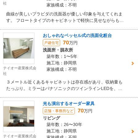
社
家族構成：不明
曲線が美しいプラビダの洗面器が優しい印象を与えてくれま
す。 フロートタイプのキャビネットで軽快に見せながらも、
充実の収納を確保しました。
おしゃれなベッセル式の洗面化粧台
70
万円
戸建住宅
洗面所・脱衣所
築年数：1〜5年
施工地：静岡県
テイオー産業株式会
家族構成：不明
社
３メートル近くあるキャビネットは存在感があり、収納量も
たっぷり。ミラーはパナソニックのツインラインLEDを、キ
ャビネットはオーダーで製作致しました。人工大理石ででき
た大きめの洗面ボウルは、真っ白で清潔感があります。水栓
光も演出するオーダー家具
金具は引き出し式なので、気が付いた時にさっとホースを引
70
万円
店舗・事務所など
き出して洗えます。
リビング
築年数：26〜30年
施工地：静岡県
テイオー産業株式会
家族構成：不明