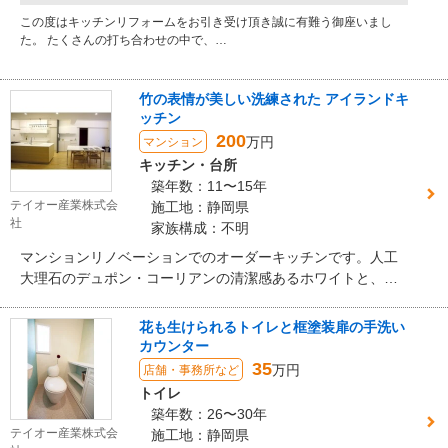
この度はキッチンリフォームをお引き受け頂き誠に有難う御座いまし
た。 たくさんの打ち合わせの中で、…
竹の表情が美しい洗練された アイランドキ
ッチン
200
万円
マンション
キッチン・台所
築年数：11〜15年
テイオー産業株式会
施工地：静岡県
社
家族構成：不明
マンションリノベーションでのオーダーキッチンです。人工
大理石のデュポン・コーリアンの清潔感あるホワイトと、竹
の節目が美しい木目とのコントラストが空間に浮かび上がり
ます。
花も生けられるトイレと框塗装扉の手洗い
カウンター
35
万円
店舗・事務所など
トイレ
築年数：26〜30年
テイオー産業株式会
施工地：静岡県