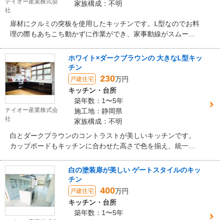
テイオー産業株式会
家族構成：不明
社
扉材にクルミの突板を使用したキッチンです。L型なのでお料
理の際もあちこち動かずに作業ができ、家事動線がスムーズ
です。 食洗機はガゲナウの60cmをご選定いただきました。
ステンレスの操作パネルに合わせて巾木もステンレス貼りに
ホワイト×ダークブラウンの 大きなL型キッ
しました。
チン
230
万円
戸建住宅
キッチン・台所
築年数：1〜5年
テイオー産業株式会
施工地：静岡県
社
家族構成：不明
白とダークブラウンのコントラストが美しいキッチンです。
カップボードもキッチンに合わせた高さで色を揃え、統一感
ある空間となりました。大きなL字のキッチンは良く幅だけで
なく、奥行きも深めにし、広々としたた作業スペースを確
白の塗装扉が美しい ゲートスタイルのキッ
保。多くの人数で料理が出来る広い空間です。
チン
400
万円
戸建住宅
キッチン・台所
築年数：1〜5年