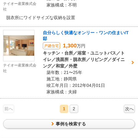
テイオー産業株式会
家族構成：不明
社
脱衣所にワイドサイズな収納を設置
自分らしく快適なオンリー・ワンの住まい/T
邸
1,300
万円
戸建住宅
キッチン・台所／浴室・ユニットバス／ト
イレ／洗面所・脱衣所／リビング／ダイニ
テイオー産業株式会
ング／和室／外壁
社
築年数：21〜25年
施工地：静岡県
竣工年月日：2012年04月01日
家族構成：夫婦
前へ
1
2
次へ
事例を検索する