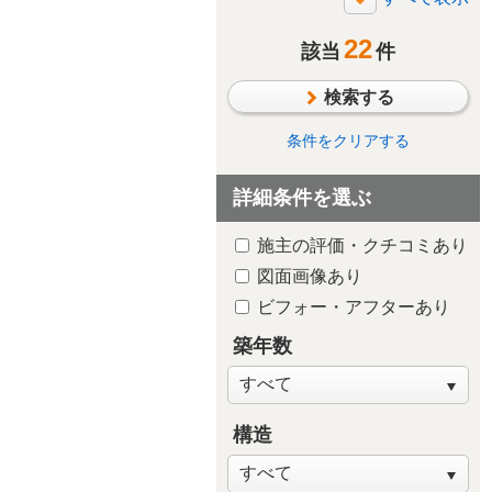
断熱・気密
22
太陽光発電/太陽熱利用
該当
件
シックハウス対策
検索する
防水・雨漏り対策
防犯対策
条件をクリアする
ペットと暮らす
詳細条件を選ぶ
趣味や嗜好を中心に
自然素材・木質感
施主の評価・クチコミあり
子供が独立後の住まい
図面画像あり
新築・建替え
ビフォー・アフターあり
築年数
構造