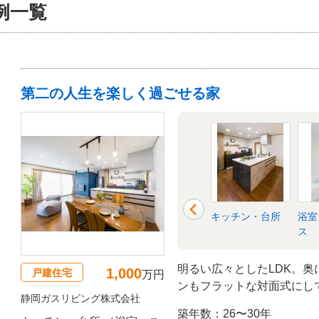
例一覧
第二の人生を楽しく過ごせる家
衣所
リビング
洋室
キッチン・台所
浴室
ス
明るい広々としたLDK。奥
1,000
戸建住宅
万円
ンもフラットな対面式にし
静岡ガスリビング株式会社
遊べる空間に出来上がりま
築年数：26〜30年