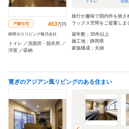
衣所
洋室
収納
トイレ
洗面
旅行が趣味で国内外を旅さ
ラックス空間をご提案しま
453
戸建住宅
万円
ク色でまとめ、照明は調色
静岡ガスリビング株式会社
築年数：30年以上
に変えることができます。
施工地：静岡県
トイレ ／洗面所・脱衣所 ／
だわりのオーディオセット
家族構成：夫婦
洋室 ／収納
ました。
寛ぎのアジアン風リビングのある住まい