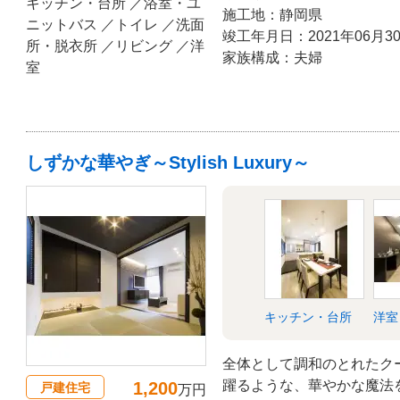
キッチン・台所 ／浴室・ユ
施工地：静岡県
ニットバス ／トイレ ／洗面
竣工年月日：2021年06月3
所・脱衣所 ／リビング ／洋
家族構成：夫婦
室
しずかな華やぎ～Stylish Luxury～
キッチン・台所
洋室
全体として調和のとれたク
躍るような、華やかな魔法
1,200
戸建住宅
万円