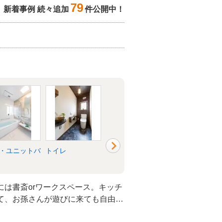
79
新着事例 続々追加
件公開中！
・ユニットバ
トイレ
洗面所・脱衣所
リビング
には書斎orワークスペース。キッチ
て、お孫さんが遊びに来ても自由に
した。