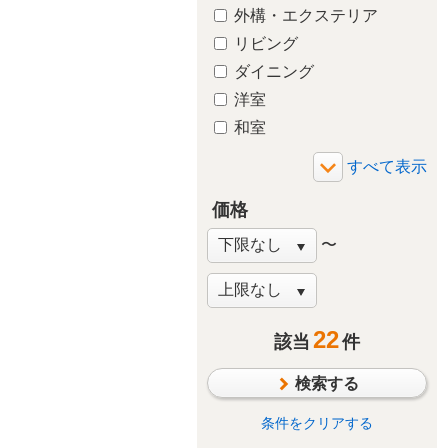
外構・エクステリア
リビング
ダイニング
洋室
和室
玄関
廊下
価格
バルコニー・ベランダ
庭・ガーデニング
〜
階段
窓・サッシ
収納
22
該当
件
その他
検索する
条件をクリアする