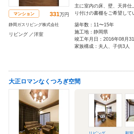
主に室内の床、壁、天井仕
り付けの書棚をご希望して
331
マンション
万円
激しく、北側のお部屋はク
静岡ガスリビング株式会社
築年数：11〜15年
熱・結露防止に効果のあるL
施工地：静岡県
リビング ／洋室
案。
竣工年月日：2016年08月3
家族構成：夫人、子供3人
大正ロマンなくつろぎ空間
リビング
和室