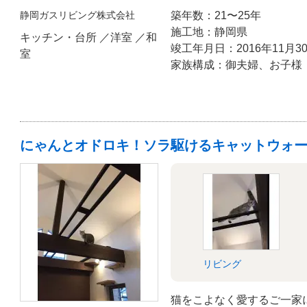
屋の「ちょっとイイね」が
静岡ガスリビング株式会社
築年数：21〜25年
施工地：静岡県
キッチン・台所 ／洋室 ／和
竣工年月日：2016年11月3
室
家族構成：御夫婦、お子様
にゃんとオドロキ！ソラ駆けるキャットウォ
リビング
猫をこよなく愛するご一家