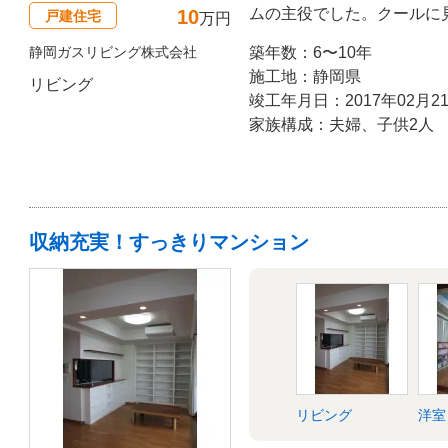
ムの主役でした。クールに
10
戸建住宅
万円
のは、リビング空間に敷設
静岡ガスリビング株式会社
築年数：6〜10年
ク！遊び場所の少なさに不
施工地：静岡県
リビング
栄えに、ご家族様もご満悦
竣工年月日：2017年02月2
家族構成：夫婦、子供2人
収納充実！すっきりマンション
リビング
洋室