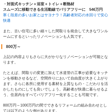
・対面式キッチン＋浴室＋トイレ＋断熱材
スムーズに移動できる生活動線でバリアフリーに 546万円
寒く段差の多いお家とはサヨナラ！高齢者対応の水回りで安心
快適
また、古い住宅に多い細々した間取りを統合して大きなワンル
ームにするといったリノベーションも人気です。
800万～
上記の内容よりもさらに大がかりなリノベーションが可能とな
ります。
たとえば、間取りの変更に加えて水道管の工事が必要なキッチ
ンを移動させるなど、空間作りにおいて自由度が大きく上がり
ます。さらに各所に使用する素材を上質なもの・こだわりを活
かしたものにしても良いでしょう。高齢者が快適に暮らせるよ
う、住居内をすべてバリアフリー化することも可能です。
800万円～1000万円の間でできるリフォームの組み合わせとし
ては以下のような例があります。