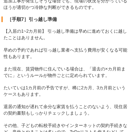
追加工事が発生しそうな場合でも、現場の状況を分かっている
ほうが適切かつ冷静な判断ができるものです。
［手順7］引っ越し準備
【入居の1~2カ月前】 引っ越し準備は早めに進めておくに越し
たことはありません。
早めの予約であれば引っ越し業者へ支払う費用が安くなる可能
性もあります。
また現在、賃貸物件に住んでいる場合は、「退去の×カ月前ま
でに」というルールが物件ごとに定められています。
たいていは1カ月前の予告ですが、稀に2カ月、3カ月前という
ケースもあります。
退居の通知が遅れて余分な家賃を払うことのないよう、現住居
の契約書類もしっかりチェックしましょう。
その他、子どもの転校手続きやインターネットの契約手続きな
ど、意外とやることは多いので、ToDoリストを作るなどして、