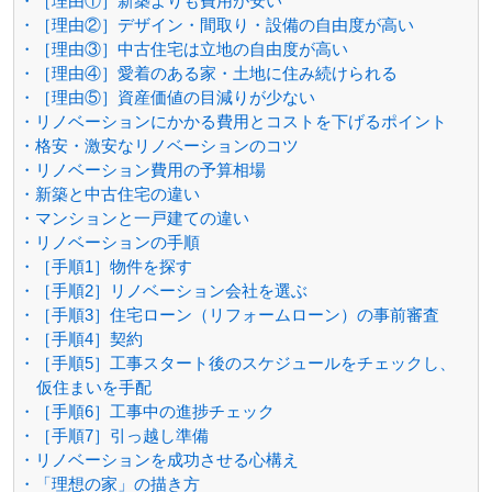
・［理由①］新築よりも費用が安い
・［理由②］デザイン・間取り・設備の自由度が高い
・［理由③］中古住宅は立地の自由度が高い
・［理由④］愛着のある家・土地に住み続けられる
・［理由⑤］資産価値の目減りが少ない
・リノベーションにかかる費用とコストを下げるポイント
・格安・激安なリノベーションのコツ
・リノベーション費用の予算相場
・新築と中古住宅の違い
・マンションと一戸建ての違い
・リノベーションの手順
・［手順1］物件を探す
・［手順2］リノベーション会社を選ぶ
・［手順3］住宅ローン（リフォームローン）の事前審査
・［手順4］契約
・［手順5］工事スタート後のスケジュールをチェックし、
仮住まいを手配
・［手順6］工事中の進捗チェック
・［手順7］引っ越し準備
・リノベーションを成功させる心構え
・「理想の家」の描き方