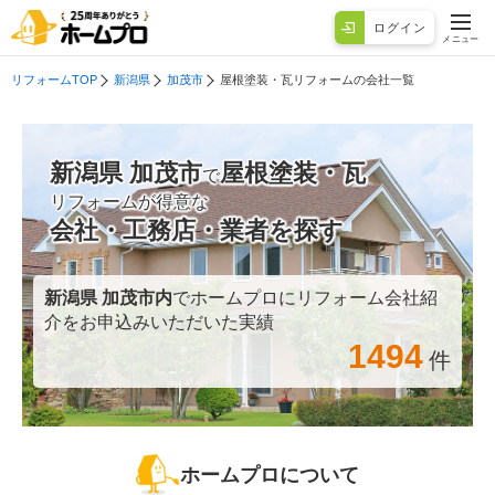
ログイン
メニュー
リフォームTOP
新潟県
加茂市
屋根塗装・瓦リフォームの会社一覧
新潟県 加茂市
屋根塗装・瓦
で
リフォームが得意な
会社・工務店・業者を探す
新潟県 加茂市
内
でホームプロにリフォーム会社紹
介をお申込みいただいた実績
1494
件
ホームプロについて