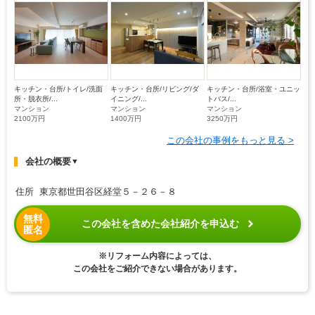
キッチン・台所/トイレ/洗面
キッチン・台所/リビング/ダ
キッチン・台所/浴室・ユニッ
所・脱衣所/...
イニング/...
トバス/...
マンション
マンション
マンション
2100万円
1400万円
3250万円
この会社の事例をもっと見る >
会社の概要
▼
住所 東京都世田谷区経堂５－２６－８
無料
この会社を含めた会社紹介を申込む
匿名
※リフォーム内容によっては、
この会社をご紹介できない場合があります。