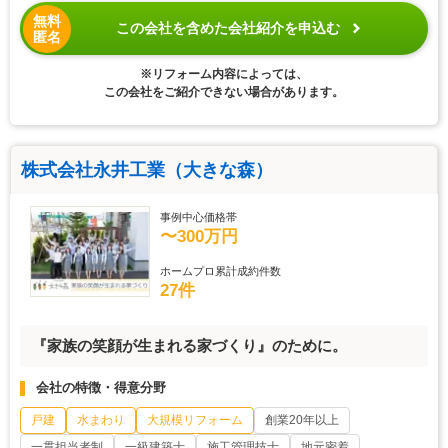
無料
この会社を含めた会社紹介を申込む
匿名
※リフォーム内容によっては、
この会社をご紹介できない場合があります。
株式会社永井工業（大きな森）
事例中心価格帯
〜300万円
ホームプロ累計成約件数
27件
『家族の笑顔が生まれる家づくり』のために。
会社の特徴・得意分野
戸建
水まわり
大規模リフォーム
創業20年以上
一貫担当者制
一級建築士
施工管理技士
地元密着