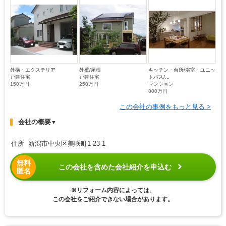
外構・エクステリア
外壁/屋根
キッチン・台所/浴室・ユニッ
戸建住宅
戸建住宅
トバス/...
150万円
250万円
マンション
800万円
この会社の事例をもっと見る >
会社の概要
▼
住所 新潟市中央区美咲町1-23-1
無料
この会社を含めた会社紹介を申込む
匿名
※リフォーム内容によっては、
この会社をご紹介できない場合があります。