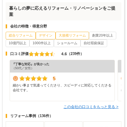
暮らしの夢に応えるリフォーム・リノベーションをご提
案
会社の特徴・得意分野
総合リフォーム
デザイン
大規模リフォーム
創業20年以上
10億円以上
1000件以上
ショールーム
自社瑕疵保証
4.6
口コミ評価
（239件）
『丁寧な対応』が良かった
『分
（50代／女性）
（6
5
細かい事まで気遣ってくださり、スピーディに対応してくださる
シ
会社です。
な
この会社の口コミをもっと見る >
リフォーム事例
（136件）