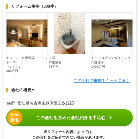
リフォーム事例
（309件）
キッチン・台所/浴室・ユニッ
玄関
トイレ/リビング/ダイニング
トバス/...
戸建住宅
戸建住宅
マンション
53万円
1400万円
500万円
この会社の事例をもっと見る >
会社の概要
▼
住所 愛知県名古屋市緑区篭山2-1225
無料
この会社を含めた会社紹介を申込む
匿名
※リフォーム内容によっては、
この会社をご紹介できない場合があります。