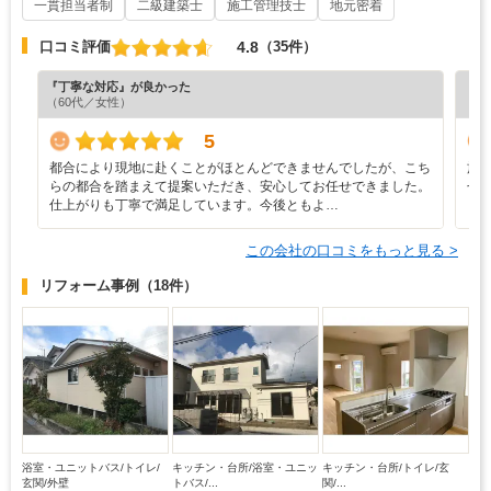
一貫担当者制
二級建築士
施工管理技士
地元密着
4.8
口コミ評価
（35件）
『丁寧な対応』が良かった
『満
（60代／女性）
（6
5
都合により現地に赴くことがほとんどできませんでしたが、こち
施
らの都合を踏まえて提案いただき、安心してお任せできました。
せ
仕上がりも丁寧で満足しています。今後ともよ…
ら
この会社の口コミをもっと見る >
リフォーム事例
（18件）
浴室・ユニットバス/トイレ/
キッチン・台所/浴室・ユニッ
キッチン・台所/トイレ/玄
玄関/外壁
トバス/...
関/...