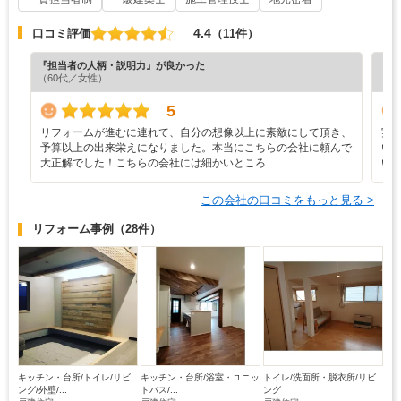
4.4
口コミ評価
（11件）
『担当者の人柄・説明力』が良かった
『担
（60代／女性）
（6
5
リフォームが進むに連れて、自分の想像以上に素敵にして頂き、
実
予算以上の出来栄えになりました。本当にこちらの会社に頼んで
い
大正解でした！こちらの会社には細かいところ…
い
この会社の口コミをもっと見る >
リフォーム事例
（28件）
キッチン・台所/トイレ/リビ
キッチン・台所/浴室・ユニッ
トイレ/洗面所・脱衣所/リビ
ング/外壁/...
トバス/...
ング