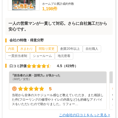
ホームプロ累計成約件数
1,198件
一人の営業マンが一貫して対応。さらに自社施工だから
安心です。
会社の特徴・得意分野
内装
水まわり
間取り変更
創業20年以上
自社職人
一貫担当者制
ショールーム
地元密着
4.5
口コミ評価
（419件）
『担当者の人柄・説明力』が良かった
『納
（60代／女性）
（6
5
当初から全体のスケジュール感など教えていただき、また相談し
中
た件(フローリングの修理やトイレの内装など)も的確なアドバイ
い
スをいただいたので助かりました。リフォー…
ム
この会社の口コミをもっと見る >