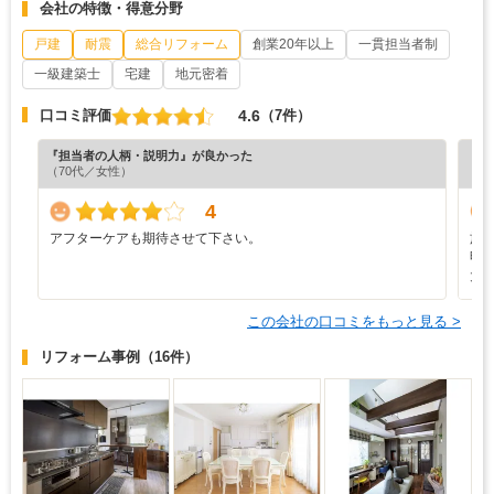
会社の特徴・得意分野
戸建
耐震
総合リフォーム
創業20年以上
一貫担当者制
一級建築士
宅建
地元密着
4.6
口コミ評価
（7件）
『担当者の人柄・説明力』が良かった
『プ
（70代／女性）
（4
4
アフターケアも期待させて下さい。
施
明
大
この会社の口コミをもっと見る >
リフォーム事例
（16件）