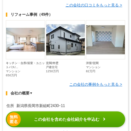
この会社の口コミをもっと見る >
リフォーム事例
（49件）
キッチン・台所/浴室・ユニッ
玄関/外壁
洋室/玄関
トバス/...
戸建住宅
マンション
マンション
1250万円
82万円
650万円
この会社の事例をもっと見る >
会社の概要
▼
住所 新潟県長岡市新組町2430ｰ11
無料
この会社を含めた会社紹介を申込む
匿名