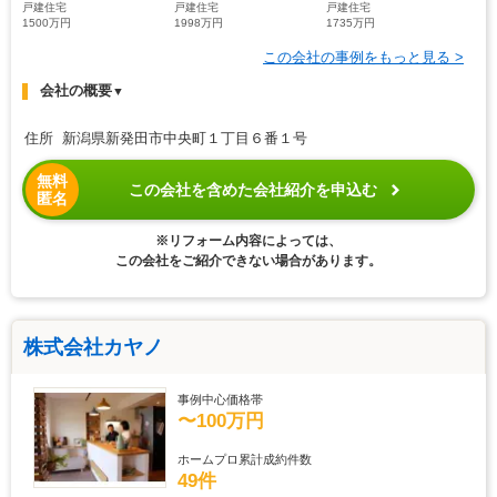
戸建住宅
戸建住宅
戸建住宅
1500万円
1998万円
1735万円
この会社の事例をもっと見る >
会社の概要
▼
住所 新潟県新発田市中央町１丁目６番１号
無料
この会社を含めた会社紹介を申込む
匿名
※リフォーム内容によっては、
この会社をご紹介できない場合があります。
株式会社カヤノ
事例中心価格帯
〜100万円
ホームプロ累計成約件数
49件