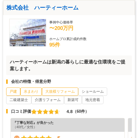
株式会社 ハーティーホーム
事例中心価格帯
〜200万円
ホームプロ累計成約件数
95件
ハーティーホームは新潟の暮らしに最適な住環境をご提
案します。
会社の特徴・得意分野
戸建
水まわり
大規模リフォーム
ショールーム
二級建築士
介護リフォーム
新築可
地元密着
4.8
口コミ評価
（60件）
『丁寧な対応』が良かった
『丁
（40代／女性）
（4