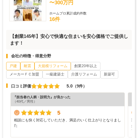
〜300万円
ホームプロ累計成約件数
16件
【創業145年】安心で快適な住まいを安心価格でご提供し
ます！
会社の特徴・得意分野
戸建
耐震
大規模リフォーム
創業20年以上
メーカーＦＣ加盟
一級建築士
介護リフォーム
新築可
5.0
口コミ評価
（9件）
『担当者の人柄・説明力』が良かった
『担
（40代／男性）
（6
5
相談にも快く対応していただき、満足のいく仕上がりとなりまし
寒
た
少
ブ