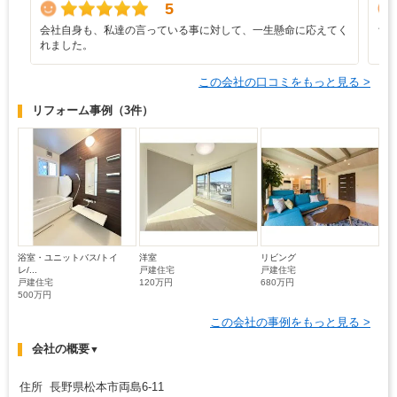
5
会社自身も、私達の言っている事に対して、一生懸命に応えてく
ち
れました。
この会社の口コミをもっと見る >
リフォーム事例
（3件）
浴室・ユニットバス/トイ
洋室
リビング
レ/...
戸建住宅
戸建住宅
戸建住宅
120万円
680万円
500万円
この会社の事例をもっと見る >
会社の概要
▼
住所 長野県松本市両島6-11