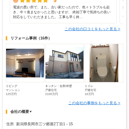
5
電波の悪い所で、また、古い家だったので、色々トラブルも起
担
き、中々進まなかったと思いますが、 終始丁寧で気持ちの良い
く
対応をしていただきました。 工事も早く終…
て
この会社の口コミをもっと見る >
リフォーム事例
（16件）
リビング
キッチン・台所/外壁
トイレ
マンション
戸建住宅
戸建住宅
125万円
2100万円
16万円
この会社の事例をもっと見る >
会社の概要
▼
住所 新潟県長岡市三ツ郷屋2丁目1－15