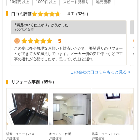
10億円以上
1000件以上
スピード見積り
地元密着
4.7
口コミ評価
（32件）
『満足のいく仕上がり』が良かった
『分
（60代／女性）
（6
5
この度は多少無理なお願いも対応いただき、要望通りのリフォー
大
ムができて大変満足しています。メーカー側の受注停止などで工
か
事の遅れが心配でしたが、思っていたほど遅れ…
この会社の口コミをもっと見る >
リフォーム事例
（85件）
浴室・ユニットバス
キッチン・台所
浴室・ユニットバス
戸建住宅
戸建住宅
戸建住宅