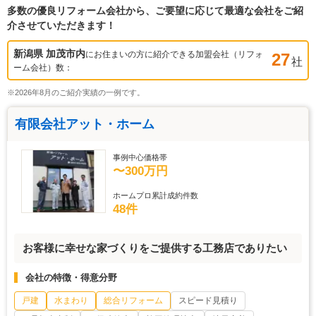
多数の優良リフォーム会社から、ご要望に応じて最適な会社をご紹
介させていただきます！
新潟県 加茂市
内
にお住まいの方に紹介できる加盟会社（リフォ
27
社
ーム会社）数：
※2026年8月のご紹介実績の一例です。
有限会社アット・ホーム
事例中心価格帯
〜300万円
ホームプロ累計成約件数
48件
お客様に幸せな家づくりをご提供する工務店でありたい
会社の特徴・得意分野
戸建
水まわり
総合リフォーム
スピード見積り