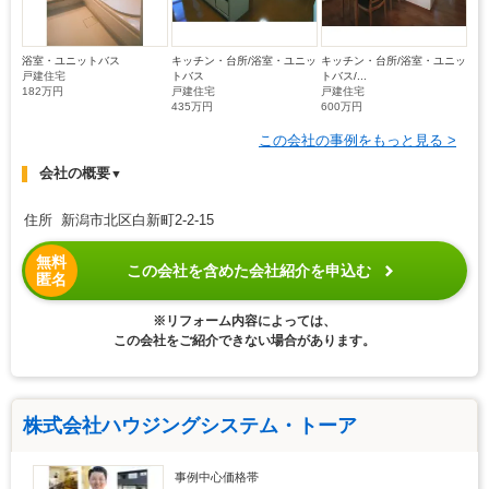
浴室・ユニットバス
キッチン・台所/浴室・ユニッ
キッチン・台所/浴室・ユニッ
戸建住宅
トバス
トバス/...
182万円
戸建住宅
戸建住宅
435万円
600万円
この会社の事例をもっと見る >
会社の概要
▼
住所 新潟市北区白新町2-2-15
無料
この会社を含めた会社紹介を申込む
匿名
※リフォーム内容によっては、
この会社をご紹介できない場合があります。
株式会社ハウジングシステム・トーア
事例中心価格帯