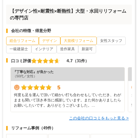
【デザイン性×耐震性×断熱性】大型・水回りリフォーム
の専門店
会社の特徴・得意分野
総合リフォーム
デザイン
大規模リフォーム
女性スタッフ
一級建築士
インテリア
造作家具
新築可
4.7
口コミ評価
（31件）
『丁寧な対応』が良かった
『プ
（50代／女性）
（6
5
何度も足を運んで頂いて細かい打ち合わせもしていただき、わが
当
ままも聞いて頂き本当に感謝しています。また何かありましたら
っ
お願いしたいです。ありがとうございました。…
宅
この会社の口コミをもっと見る >
リフォーム事例
（49件）