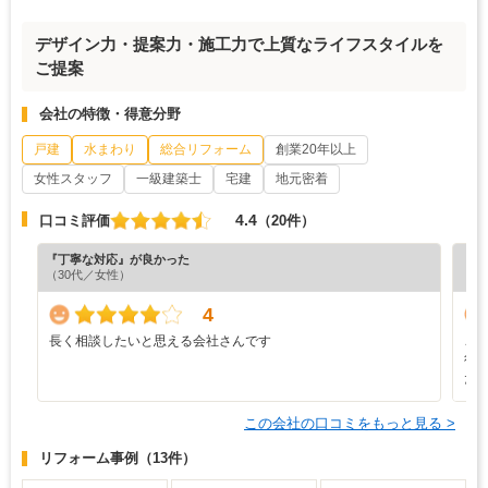
デザイン力・提案力・施工力で上質なライフスタイルを
ご提案
会社の特徴・得意分野
戸建
水まわり
総合リフォーム
創業20年以上
女性スタッフ
一級建築士
宅建
地元密着
4.4
口コミ評価
（20件）
『丁寧な対応』が良かった
『分
（30代／女性）
（6
4
長く相談したいと思える会社さんです
こ
行
た
この会社の口コミをもっと見る >
リフォーム事例
（13件）