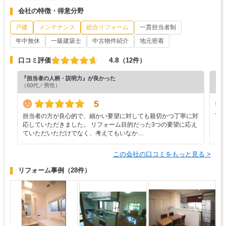
会社の特徴・得意分野
戸建
メンテナンス
総合リフォーム
一貫担当者制
年中無休
一級建築士
中古物件紹介
地元密着
4.8
口コミ評価
（12件）
『担当者の人柄・説明力』が良かった
『丁
（60代／男性）
（3
5
担当者の方が良心的で、細かい要望に対しても親切かつ丁寧に対
丁
応していただきました。 リフォーム目的だった3つの要望に応え
し
ていただいただけでなく、考えてもいなか…
この会社の口コミをもっと見る >
リフォーム事例
（28件）