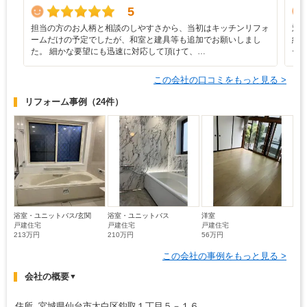
5
担当の方のお人柄と相談のしやすさから、当初はキッチンリフォ
対
ームだけの予定でしたが、和室と建具等も追加でお願いしまし
紙
た。 細かな要望にも迅速に対応して頂けて、…
ー
この会社の口コミをもっと見る >
リフォーム事例
（24件）
浴室・ユニットバス/玄関
浴室・ユニットバス
洋室
戸建住宅
戸建住宅
戸建住宅
213万円
210万円
56万円
この会社の事例をもっと見る >
会社の概要
▼
住所 宮城県仙台市太白区鈎取１丁目５－１６