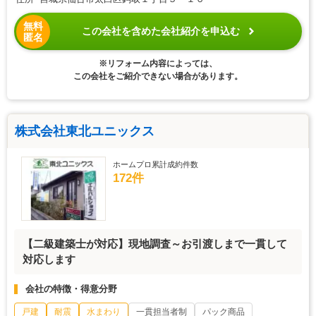
無料
この会社を含めた会社紹介を申込む
匿名
※リフォーム内容によっては、
この会社をご紹介できない場合があります。
株式会社東北ユニックス
ホームプロ累計成約件数
172件
【二級建築士が対応】現地調査～お引渡しまで一貫して
対応します
会社の特徴・得意分野
戸建
耐震
水まわり
一貫担当者制
パック商品