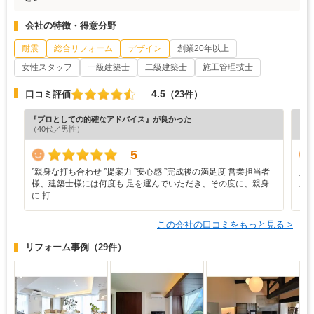
会社の特徴・得意分野
耐震
総合リフォーム
デザイン
創業20年以上
女性スタッフ
一級建築士
二級建築士
施工管理技士
4.5
口コミ評価
（23件）
『プロとしての的確なアドバイス』が良かった
『丁
（40代／男性）
（5
5
”‬親身な打ち合わせ ‪”‬提案力 ‪”‬安心感 ‪”‬完成後の満足度 営業担当者
見
様、建築士様には何度も 足を運んでいただき、その度に、親身
ス
に 打…
この会社の口コミをもっと見る >
リフォーム事例
（29件）