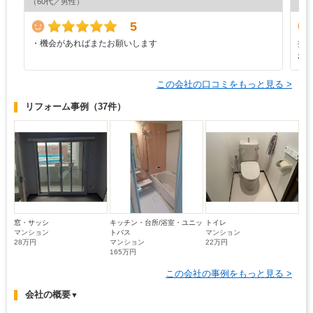
（60代／男性）
（4
5
・機会があればまたお願いします
担
が
この会社の口コミをもっと見る >
リフォーム事例
（37件）
窓・サッシ
キッチン・台所/浴室・ユニッ
トイレ
マンション
トバス
マンション
28万円
マンション
22万円
165万円
この会社の事例をもっと見る >
会社の概要
▼