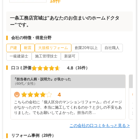
18件
一条工務店宮城は”あなたのお住まいのホームドクタ
ー”です。
会社の特徴・得意分野
戸建
耐震
大規模リフォーム
創業20年以上
自社職人
一級建築士
施工管理技士
新築可
4.8
口コミ評価
（16件）
『担当者の人柄・説明力』が良かった
『担
（60代／女性）
（8
4
こちらの会社に「個人区分のマンションリフォーム」のイメージ
こ
がなかったので、本当に施工してくれるのか？と少しの不安もあ
ざ
りました。でもお願いしてよかった。担当の方…
だ
この会社の口コミをもっと見る >
リフォーム事例
（28件）