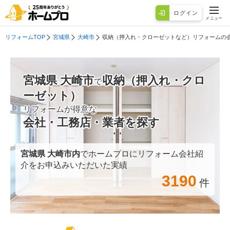
ログイン
メニュー
リフォームTOP
宮城県
大崎市
収納（押入れ・クローゼットなど）リフォームの
宮城県 大崎市
収納（押入れ・クロ
で
ーゼット）
リフォームが得意な
会社・工務店・業者を探す
宮城県 大崎市
内
でホームプロにリフォーム会社紹
介をお申込みいただいた実績
3190
件