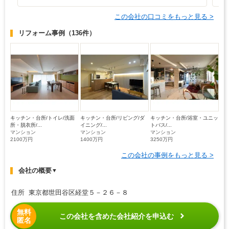
この会社の口コミをもっと見る >
リフォーム事例
（136件）
キッチン・台所/トイレ/洗面
キッチン・台所/リビング/ダ
キッチン・台所/浴室・ユニッ
所・脱衣所/...
イニング/...
トバス/...
マンション
マンション
マンション
2100万円
1400万円
3250万円
この会社の事例をもっと見る >
会社の概要
▼
住所 東京都世田谷区経堂５－２６－８
無料
この会社を含めた会社紹介を申込む
匿名