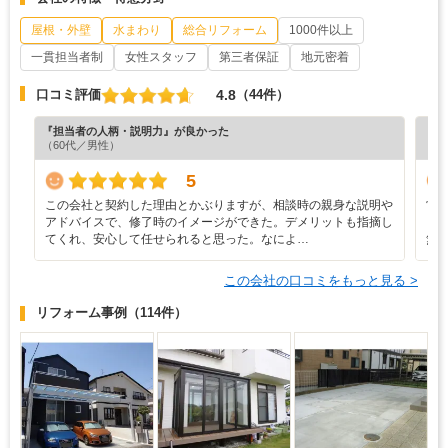
屋根・外壁
水まわり
総合リフォーム
1000件以上
一貫担当者制
女性スタッフ
第三者保証
地元密着
4.8
口コミ評価
（44件）
『担当者の人柄・説明力』が良かった
『工
（60代／男性）
（6
5
この会社と契約した理由とかぶりますが、相談時の親身な説明や
営
アドバイスで、修了時のイメージができた。デメリットも指摘し
ら
てくれ、安心して任せられると思った。なによ…
無
この会社の口コミをもっと見る >
リフォーム事例
（114件）