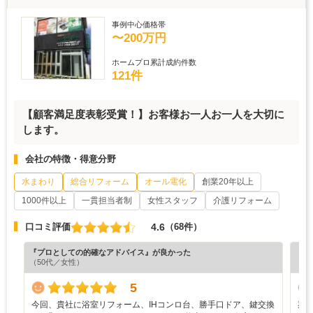
事例中心価格帯
〜200万円
ホームプロ累計成約件数
121件
【顧客満足度表彰受賞！】お客様お一人お一人を大切に
します。
会社の特徴・得意分野
水まわり
総合リフォーム
オール電化
創業20年以上
1000件以上
一貫担当者制
女性スタッフ
介護リフォーム
4.6
口コミ評価
（68件）
『プロとしての的確なアドバイス』が良かった
『担
（50代／女性）
（7
5
​今回、貴社に浴室リフォーム、IHコンロ台、勝手口ドア、鍵交換
期