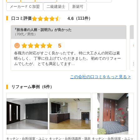
メーカーＦＣ加盟
二級建築士
新築可
4.6
口コミ評価
（111件）
『担当者の人柄・説明力』が良かった
『丁
（70代／男性）
（6
5
各職方の対応がすごく良かったです。 特に大工さんの対応は素
・
晴らしく、 丁寧に仕上げていただきました。 初めてのリフォー
ま
ムでしたが、 とても満足してます…
対
この会社の口コミをもっと見る >
リフォーム事例
（6件）
キッチン・台所/浴室・ユニッ
キッチン・台所/洗面所・脱衣
キッチン・台所/浴室・ユニッ