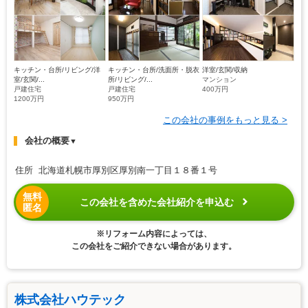
キッチン・台所/リビング/洋
キッチン・台所/洗面所・脱衣
洋室/玄関/収納
室/玄関/...
所/リビング/...
マンション
戸建住宅
戸建住宅
400万円
1200万円
950万円
この会社の事例をもっと見る >
会社の概要
▼
住所 北海道札幌市厚別区厚別南一丁目１８番１号
無料
この会社を含めた会社紹介を申込む
匿名
※リフォーム内容によっては、
この会社をご紹介できない場合があります。
株式会社ハウテック