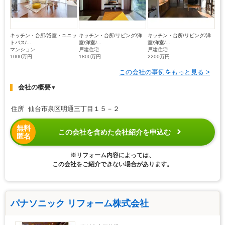
キッチン・台所/浴室・ユニッ
キッチン・台所/リビング/洋
キッチン・台所/リビング/洋
トバス/...
室/洋室/...
室/洋室/...
マンション
戸建住宅
戸建住宅
1000万円
1800万円
2200万円
この会社の事例をもっと見る >
会社の概要
▼
住所 仙台市泉区明通三丁目１５－２
無料
この会社を含めた会社紹介を申込む
匿名
※リフォーム内容によっては、
この会社をご紹介できない場合があります。
パナソニック リフォーム株式会社