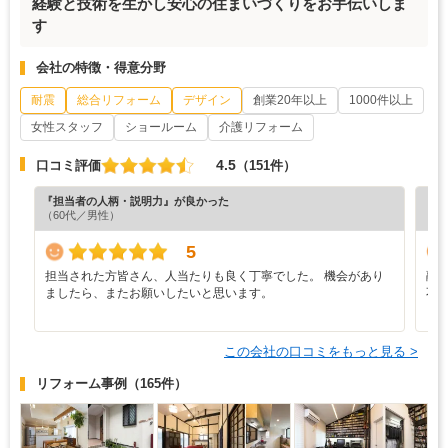
経験と技術を生かし安心の住まいづくりをお手伝いしま
す
会社の特徴・得意分野
耐震
総合リフォーム
デザイン
創業20年以上
1000件以上
女性スタッフ
ショールーム
介護リフォーム
4.5
口コミ評価
（151件）
『担当者の人柄・説明力』が良かった
『担
（60代／男性）
（6
5
担当された方皆さん、人当たりも良く丁寧でした。 機会があり
融
ましたら、またお願いしたいと思います。
不
この会社の口コミをもっと見る >
リフォーム事例
（165件）