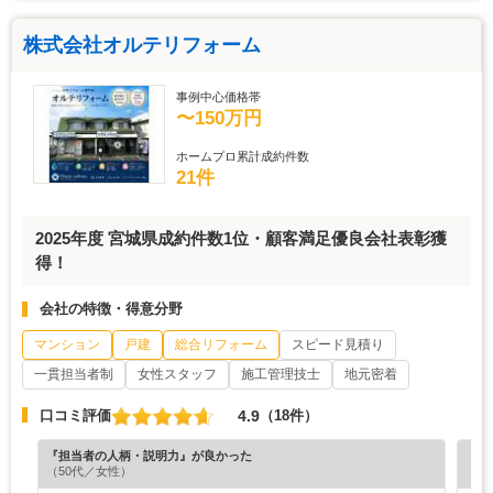
株式会社オルテリフォーム
事例中心価格帯
〜150万円
ホームプロ累計成約件数
21件
2025年度 宮城県成約件数1位・顧客満足優良会社表彰獲
得！
会社の特徴・得意分野
マンション
戸建
総合リフォーム
スピード見積り
一貫担当者制
女性スタッフ
施工管理技士
地元密着
4.9
口コミ評価
（18件）
『担当者の人柄・説明力』が良かった
『納
（50代／女性）
（3