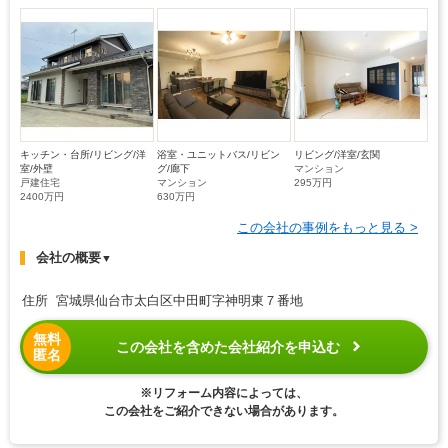
キッチン・台所/リビング/洋
浴室・ユニットバス/リビン
リビング/洋室/玄関
室/外壁
グ/廊下
マンション
戸建住宅
マンション
295万円
2400万円
630万円
この会社の事例をもっと見る >
会社の概要
▼
住所 宮城県仙台市太白区中田町字神明東７番地
無料
この会社を含めた会社紹介を申込む
匿名
※リフォーム内容によっては、
この会社をご紹介できない場合があります。