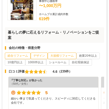
事例中心価格帯
〜1,000万円
ホームプロ累計成約件数
619件
暮らしの夢に応えるリフォーム・リノベーションをご提
案
会社の特徴・得意分野
総合リフォーム
デザイン
大規模リフォーム
創業20年以上
10億円以上
1000件以上
ショールーム
自社瑕疵保証
4.6
口コミ評価
（239件）
『丁寧な対応』が良かった
『分
（50代／女性）
（6
5
細かい事まで気遣ってくださり、スピーディに対応してくださる
シ
会社です。
な