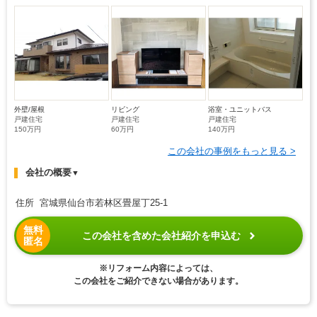
外壁/屋根
リビング
浴室・ユニットバス
戸建住宅
戸建住宅
戸建住宅
150万円
60万円
140万円
この会社の事例をもっと見る >
会社の概要
▼
住所 宮城県仙台市若林区畳屋丁25-1
無料
この会社を含めた会社紹介を申込む
匿名
※リフォーム内容によっては、
この会社をご紹介できない場合があります。