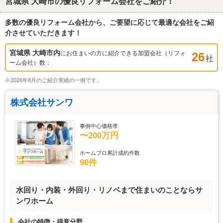
宮城県 大崎市
の優良リフォーム会社をご紹介！
多数の優良リフォーム会社から、ご要望に応じて最適な会社をご紹
介させていただきます！
宮城県 大崎市
内
にお住まいの方に紹介できる加盟会社（リフォ
26
社
ーム会社）数：
※2026年8月のご紹介実績の一例です。
株式会社サンワ
事例中心価格帯
〜200万円
ホームプロ累計成約件数
96件
水回り・内装・外回り・リノベまで住まいのことならサ
ンワホーム
会社の特徴・得意分野