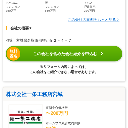
トバス/...
所
トバス
マンション
マンション
戸建住宅
350万円
550万円
330万円
この会社の事例をもっと見る >
会社の概要
▼
住所 宮城県名取市那智が丘２－４－７
無料
この会社を含めた会社紹介を申込む
匿名
※リフォーム内容によっては、
この会社をご紹介できない場合があります。
株式会社一条工務店宮城
事例中心価格帯
〜200万円
ホームプロ累計成約件数