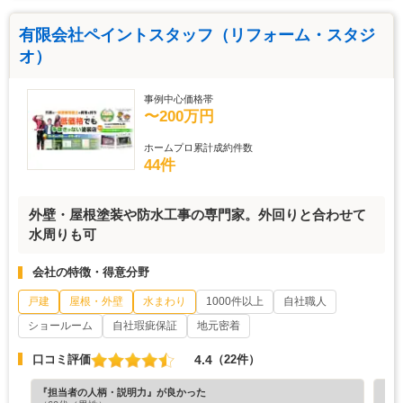
有限会社ペイントスタッフ（リフォーム・スタジ
オ）
事例中心価格帯
〜200万円
ホームプロ累計成約件数
44件
外壁・屋根塗装や防水工事の専門家。外回りと合わせて
水周りも可
会社の特徴・得意分野
戸建
屋根・外壁
水まわり
1000件以上
自社職人
ショールーム
自社瑕疵保証
地元密着
4.4
口コミ評価
（22件）
『担当者の人柄・説明力』が良かった
『素