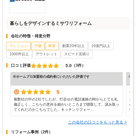
暮らしをデザインするミサワリフォーム
会社の特徴・得意分野
マンション
戸建
耐震
創業20年以上
10億円以上
1000件以上
アウトレット
スピード見積り
5.0
口コミ評価
（3件）
※ホームプロ加盟前の成約者にいただいた評価です
※ホ
5
複数社の中の1社でしたが、打合せの電話連絡の時からとても礼
自
儀正しく、こちらの意向を細かいところまで聴取して、汲み取っ
の
てくれたのがこちらでした。キッチンリフォー…
状
この会社の口コミをもっと見る >
リフォーム事例
（2件）