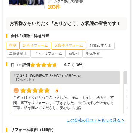
ホームプロ累計成約件数
183件
お客様からいただく「ありがとう」が私達の宝物です！
会社の特徴・得意分野
増築
総合リフォーム
大規模リフォーム
創業20年以上
二級建築士
ペットリフォーム
新築可
地元密着
4.7
口コミ評価
（136件）
『プロとしての的確なアドバイス』が良かった
『工
（50代／女性）
（6
5
この度はありがとうございました。 洋室、トイレ、洗面所、玄
門
関、廊下をリフォームして頂きました。 最初の打ち合わせから
ま
丁寧に話を聞いてくださり、安心してお話…
で
この会社の口コミをもっと見る >
リフォーム事例
（166件）