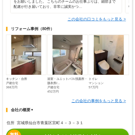
をお願いしました。 こちらのチームのお仕事ぶりは、細部まで
日
配慮が行き届いており、非常に誠実かつ…
い
この会社の口コミをもっと見る >
リフォーム事例
（80件）
キッチン・台所
浴室・ユニットバス/洗面所・
トイレ
戸建住宅
脱衣所/...
マンション
368万円
戸建住宅
57万円
452万円
この会社の事例をもっと見る >
会社の概要
▼
住所 宮城県仙台市青葉区宮町４－３－３１
無料