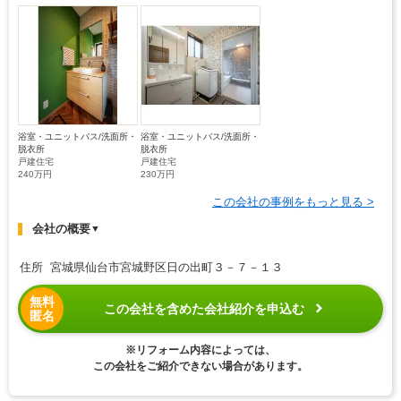
浴室・ユニットバス/洗面所・
浴室・ユニットバス/洗面所・
脱衣所
脱衣所
戸建住宅
戸建住宅
240万円
230万円
この会社の事例をもっと見る >
会社の概要
▼
住所 宮城県仙台市宮城野区日の出町３－７－１３
無料
この会社を含めた会社紹介を申込む
匿名
※リフォーム内容によっては、
この会社をご紹介できない場合があります。