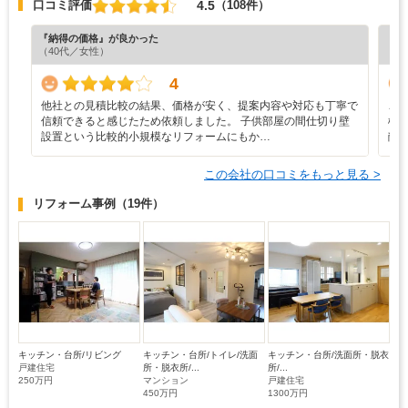
4.5
口コミ評価
（108件）
『納得の価格』が良かった
『担
（40代／女性）
（5
4
他社との見積比較の結果、価格が安く、提案内容や対応も丁寧で
こ
信頼できると感じたため依頼しました。 子供部屋の間仕切り壁
様
設置という比較的小規模なリフォームにもか…
敵
この会社の口コミをもっと見る >
リフォーム事例
（19件）
キッチン・台所/リビング
キッチン・台所/トイレ/洗面
キッチン・台所/洗面所・脱衣
戸建住宅
所・脱衣所/...
所/...
250万円
マンション
戸建住宅
450万円
1300万円