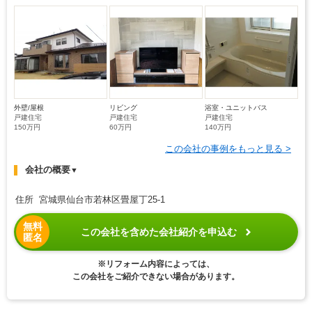
外壁/屋根
リビング
浴室・ユニットバス
戸建住宅
戸建住宅
戸建住宅
150万円
60万円
140万円
この会社の事例をもっと見る >
会社の概要
▼
住所 宮城県仙台市若林区畳屋丁25-1
無料
この会社を含めた会社紹介を申込む
匿名
※リフォーム内容によっては、
この会社をご紹介できない場合があります。