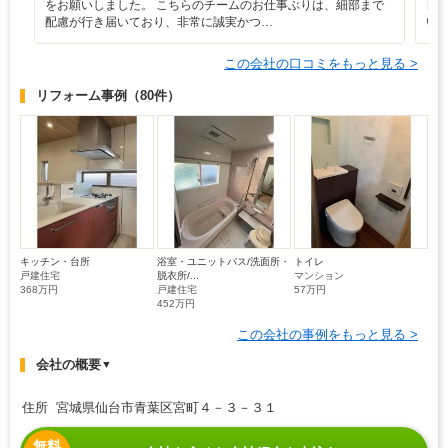
をお願いしました。 こちらのチームのお仕事ぶりは、細部まで
日
配慮が行き届いており、非常に誠実かつ…
い
この会社の口コミをもっと見る >
リフォーム事例
（80件）
キッチン・台所
浴室・ユニットバス/洗面所・
トイレ
戸建住宅
脱衣所/...
マンション
368万円
戸建住宅
57万円
452万円
この会社の事例をもっと見る >
会社の概要
▼
住所 宮城県仙台市青葉区宮町４－３－３１
無料