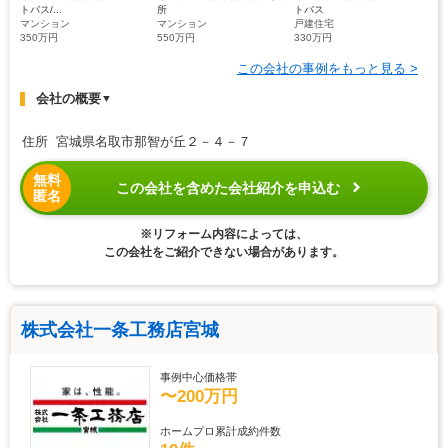
トバス/...
所
トバス
マンション
マンション
戸建住宅
350万円
550万円
330万円
この会社の事例をもっと見る >
会社の概要
▼
住所 宮城県名取市那智が丘２－４－７
無料
この会社を含めた会社紹介を申込む
匿名
※リフォーム内容によっては、
この会社をご紹介できない場合があります。
株式会社一条工務店宮城
事例中心価格帯
〜200万円
ホームプロ累計成約件数