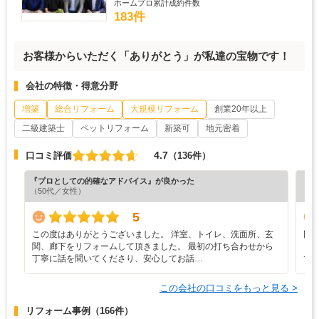
ホームプロ累計成約件数
183件
お客様からいただく「ありがとう」が私達の宝物です！
会社の特徴・得意分野
増築
総合リフォーム
大規模リフォーム
創業20年以上
二級建築士
ペットリフォーム
新築可
地元密着
4.7
口コミ評価
（136件）
『プロとしての的確なアドバイス』が良かった
『工
（50代／女性）
（6
5
この度はありがとうございました。 洋室、トイレ、洗面所、玄
門
関、廊下をリフォームして頂きました。 最初の打ち合わせから
ま
丁寧に話を聞いてくださり、安心してお話…
で
この会社の口コミをもっと見る >
リフォーム事例
（166件）