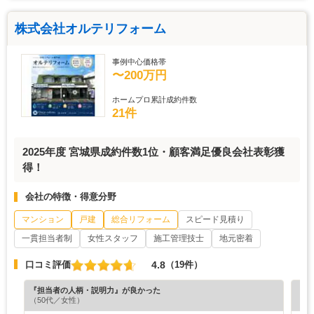
株式会社オルテリフォーム
事例中心価格帯
〜200万円
ホームプロ累計成約件数
21件
2025年度 宮城県成約件数1位・顧客満足優良会社表彰獲
得！
会社の特徴・得意分野
マンション
戸建
総合リフォーム
スピード見積り
一貫担当者制
女性スタッフ
施工管理技士
地元密着
4.8
口コミ評価
（19件）
『担当者の人柄・説明力』が良かった
『納
（50代／女性）
（3