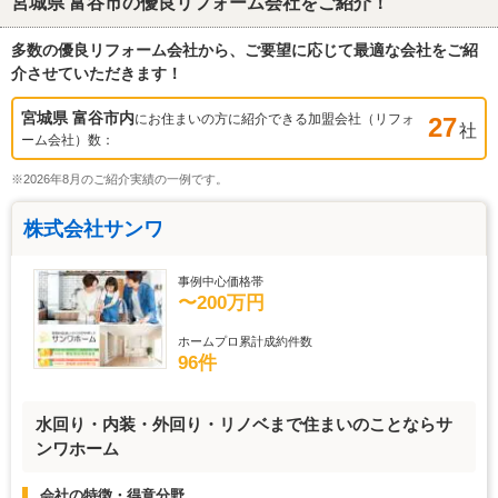
宮城県 富谷市
の優良リフォーム会社をご紹介！
多数の優良リフォーム会社から、ご要望に応じて最適な会社をご紹
介させていただきます！
宮城県 富谷市
内
にお住まいの方に紹介できる加盟会社（リフォ
27
社
ーム会社）数：
※2026年8月のご紹介実績の一例です。
株式会社サンワ
事例中心価格帯
〜200万円
ホームプロ累計成約件数
96件
水回り・内装・外回り・リノベまで住まいのことならサ
ンワホーム
会社の特徴・得意分野