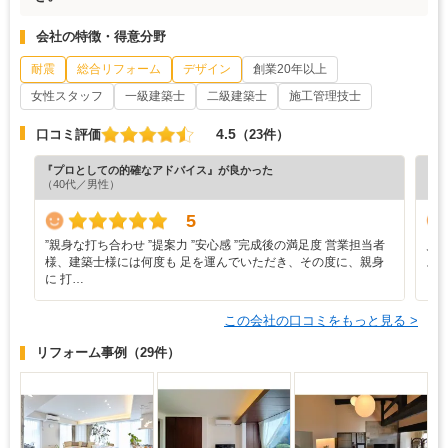
会社の特徴・得意分野
耐震
総合リフォーム
デザイン
創業20年以上
女性スタッフ
一級建築士
二級建築士
施工管理技士
4.5
口コミ評価
（23件）
『プロとしての的確なアドバイス』が良かった
『丁
（40代／男性）
（5
5
”‬親身な打ち合わせ ‪”‬提案力 ‪”‬安心感 ‪”‬完成後の満足度 営業担当者
見
様、建築士様には何度も 足を運んでいただき、その度に、親身
ス
に 打…
この会社の口コミをもっと見る >
リフォーム事例
（29件）