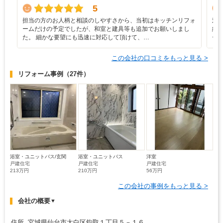
5
担当の方のお人柄と相談のしやすさから、当初はキッチンリフォ
対
ームだけの予定でしたが、和室と建具等も追加でお願いしまし
紙
た。 細かな要望にも迅速に対応して頂けて、…
ー
この会社の口コミをもっと見る >
リフォーム事例
（27件）
浴室・ユニットバス/玄関
浴室・ユニットバス
洋室
戸建住宅
戸建住宅
戸建住宅
213万円
210万円
56万円
この会社の事例をもっと見る >
会社の概要
▼
住所 宮城県仙台市太白区鈎取１丁目５－１６