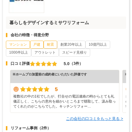
暮らしをデザインするミサワリフォーム
会社の特徴・得意分野
マンション
戸建
耐震
創業20年以上
10億円以上
1000件以上
アウトレット
スピード見積り
5.0
口コミ評価
（3件）
※ホームプロ加盟前の成約者にいただいた評価です
※ホ
5
複数社の中の1社でしたが、打合せの電話連絡の時からとても礼
自
儀正しく、こちらの意向を細かいところまで聴取して、汲み取っ
の
てくれたのがこちらでした。キッチンリフォー…
状
この会社の口コミをもっと見る >
リフォーム事例
（2件）