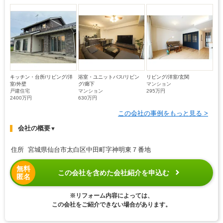
キッチン・台所/リビング/洋
浴室・ユニットバス/リビン
リビング/洋室/玄関
室/外壁
グ/廊下
マンション
戸建住宅
マンション
295万円
2400万円
630万円
この会社の事例をもっと見る >
会社の概要
▼
住所 宮城県仙台市太白区中田町字神明東７番地
無料
この会社を含めた会社紹介を申込む
匿名
※リフォーム内容によっては、
この会社をご紹介できない場合があります。