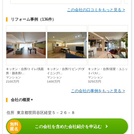
この会社の口コミをもっと見る >
リフォーム事例
（136件）
キッチン・台所/トイレ/洗面
キッチン・台所/リビング/ダ
キッチン・台所/浴室・ユニッ
所・脱衣所/...
イニング/...
トバス/...
マンション
マンション
マンション
2100万円
1400万円
3250万円
この会社の事例をもっと見る >
会社の概要
▼
住所 東京都世田谷区経堂５－２６－８
無料
この会社を含めた会社紹介を申込む
匿名