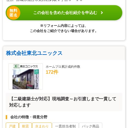
無料
この会社を含めた会社紹介を申込む
匿名
※リフォーム内容によっては、
この会社をご紹介できない場合があります。
株式会社東北ユニックス
ホームプロ累計成約件数
172件
【二級建築士が対応】現地調査～お引渡しまで一貫して
対応します
会社の特徴・得意分野
戸建
耐震
水まわり
一貫担当者制
パック商品