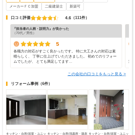
メーカーＦＣ加盟
二級建築士
新築可
4.6
口コミ評価
（111件）
『担当者の人柄・説明力』が良かった
『丁
（70代／男性）
（6
5
各職方の対応がすごく良かったです。 特に大工さんの対応は素
・
晴らしく、 丁寧に仕上げていただきました。 初めてのリフォー
ま
ムでしたが、 とても満足してます…
対
この会社の口コミをもっと見る >
リフォーム事例
（6件）
キッチン・台所/浴室・ユニッ
キッチン・台所/洗面所・脱衣
キッチン・台所/浴室・ユニッ