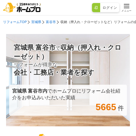
ログイン
メニュー
リフォームTOP
宮城県
富谷市
収納（押入れ・クローゼットなど）リフォームの
宮城県 富谷市
収納（押入れ・クロ
で
ーゼット）
リフォームが得意な
会社・工務店・業者を探す
宮城県 富谷市
内
でホームプロにリフォーム会社紹
介をお申込みいただいた実績
5665
件