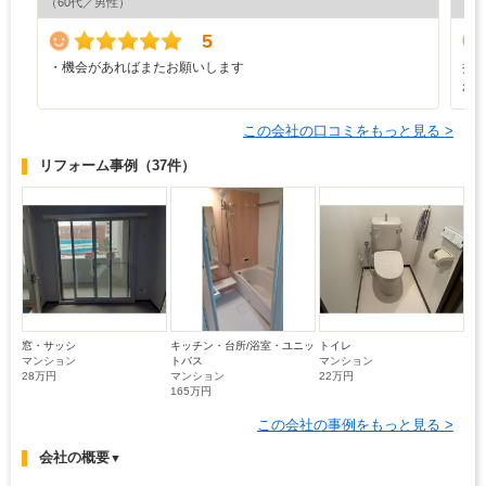
（60代／男性）
（4
5
・機会があればまたお願いします
担
が
この会社の口コミをもっと見る >
リフォーム事例
（37件）
窓・サッシ
キッチン・台所/浴室・ユニッ
トイレ
マンション
トバス
マンション
28万円
マンション
22万円
165万円
この会社の事例をもっと見る >
会社の概要
▼