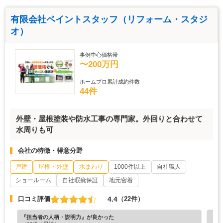
有限会社ペイントスタッフ（リフォーム・スタジ
オ）
事例中心価格帯
〜200万円
ホームプロ累計成約件数
44件
外壁・屋根塗装や防水工事の専門家。外回りと合わせて
水周りも可
会社の特徴・得意分野
戸建
屋根・外壁
水まわり
1000件以上
自社職人
ショールーム
自社瑕疵保証
地元密着
4.4
口コミ評価
（22件）
『担当者の人柄・説明力』が良かった
『素