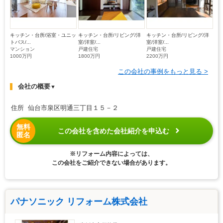
キッチン・台所/浴室・ユニッ
キッチン・台所/リビング/洋
キッチン・台所/リビング/洋
トバス/...
室/洋室/...
室/洋室/...
マンション
戸建住宅
戸建住宅
1000万円
1800万円
2200万円
この会社の事例をもっと見る >
会社の概要
▼
住所 仙台市泉区明通三丁目１５－２
無料
この会社を含めた会社紹介を申込む
匿名
※リフォーム内容によっては、
この会社をご紹介できない場合があります。
パナソニック リフォーム株式会社