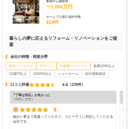
事例中心価格帯
〜1,000万円
ホームプロ累計成約件数
619件
暮らしの夢に応えるリフォーム・リノベーションをご提
案
会社の特徴・得意分野
総合リフォーム
デザイン
大規模リフォーム
創業20年以上
10億円以上
1000件以上
ショールーム
自社瑕疵保証
4.6
口コミ評価
（239件）
『丁寧な対応』が良かった
『分
（50代／女性）
（6
5
細かい事まで気遣ってくださり、スピーディに対応してくださる
シ
会社です。
な