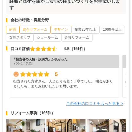
経験と技術を生かし安心の住まいづくりをお手伝いしま
す
会社の特徴・得意分野
耐震
総合リフォーム
デザイン
創業20年以上
1000件以上
女性スタッフ
ショールーム
介護リフォーム
4.5
口コミ評価
（151件）
『担当者の人柄・説明力』が良かった
『担
（60代／男性）
（6
5
担当された方皆さん、人当たりも良く丁寧でした。 機会があり
融
ましたら、またお願いしたいと思います。
不
この会社の口コミをもっと見る >
リフォーム事例
（165件）