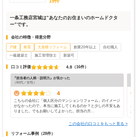
19件
一条工務店宮城は”あなたのお住まいのホームドクタ
ー”です。
会社の特徴・得意分野
戸建
耐震
大規模リフォーム
創業20年以上
自社職人
一級建築士
施工管理技士
新築可
4.8
口コミ評価
（16件）
『担当者の人柄・説明力』が良かった
『担
（60代／女性）
（8
4
こちらの会社に「個人区分のマンションリフォーム」のイメージ
こ
がなかったので、本当に施工してくれるのか？と少しの不安もあ
ざ
りました。でもお願いしてよかった。担当の方…
だ
この会社の口コミをもっと見る >
リフォーム事例
（28件）