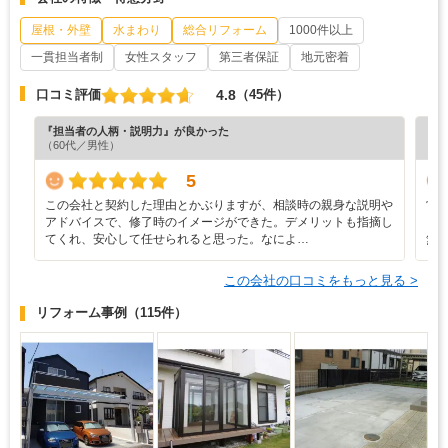
屋根・外壁
水まわり
総合リフォーム
1000件以上
一貫担当者制
女性スタッフ
第三者保証
地元密着
4.8
口コミ評価
（45件）
『担当者の人柄・説明力』が良かった
『工
（60代／男性）
（6
5
この会社と契約した理由とかぶりますが、相談時の親身な説明や
営
アドバイスで、修了時のイメージができた。デメリットも指摘し
ら
てくれ、安心して任せられると思った。なによ…
無
この会社の口コミをもっと見る >
リフォーム事例
（115件）