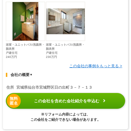
浴室・ユニットバス/洗面所・
浴室・ユニットバス/洗面所・
脱衣所
脱衣所
戸建住宅
戸建住宅
240万円
230万円
この会社の事例をもっと見る >
会社の概要
▼
住所 宮城県仙台市宮城野区日の出町３－７－１３
無料
この会社を含めた会社紹介を申込む
匿名
※リフォーム内容によっては、
この会社をご紹介できない場合があります。