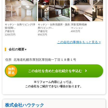
キッチン・台所/リビング/洋
キッチン・台所/洗面所・脱衣
洋室/玄関/収納
室/玄関/...
所/リビング/...
マンション
戸建住宅
戸建住宅
400万円
1200万円
950万円
この会社の事例をもっと見る >
会社の概要
▼
住所 北海道札幌市厚別区厚別南一丁目１８番１号
無料
この会社を含めた会社紹介を申込む
匿名
※リフォーム内容によっては、
この会社をご紹介できない場合があります。
株式会社ハウテック