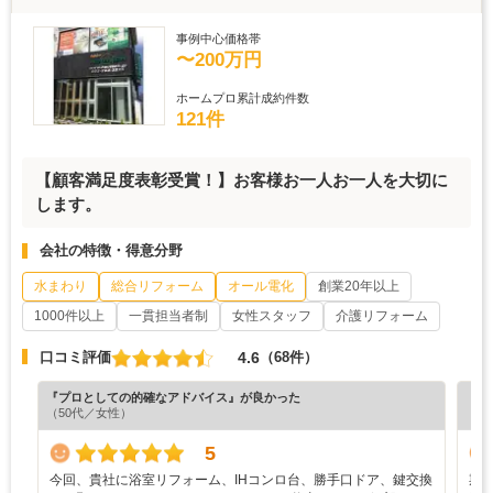
事例中心価格帯
〜200万円
ホームプロ累計成約件数
121件
【顧客満足度表彰受賞！】お客様お一人お一人を大切に
します。
会社の特徴・得意分野
水まわり
総合リフォーム
オール電化
創業20年以上
1000件以上
一貫担当者制
女性スタッフ
介護リフォーム
4.6
口コミ評価
（68件）
『プロとしての的確なアドバイス』が良かった
『担
（50代／女性）
（7
5
​今回、貴社に浴室リフォーム、IHコンロ台、勝手口ドア、鍵交換
期