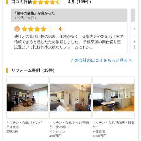
4.5
口コミ評価
（109件）
『納得の価格』が良かった
『担
（40代／女性）
（5
4
他社との見積比較の結果、価格が安く、提案内容や対応も丁寧で
こ
信頼できると感じたため依頼しました。 子供部屋の間仕切り壁
様
設置という比較的小規模なリフォームにもか…
敵
この会社の口コミをもっと見る >
リフォーム事例
（19件）
キッチン・台所/リビング
キッチン・台所/トイレ/洗面
キッチン・台所/洗面所・脱衣
戸建住宅
所・脱衣所/...
所/...
250万円
マンション
戸建住宅
450万円
1300万円