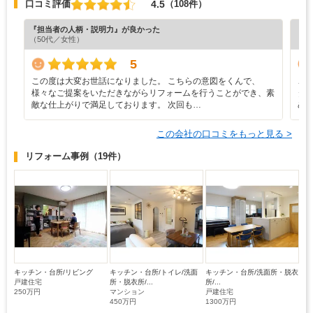
4.5
口コミ評価
（108件）
『担当者の人柄・説明力』が良かった
『担
（50代／女性）
（6
5
この度は大変お世話になりました。 こちらの意図をくんで、
こ
様々なご提案をいただきながらリフォームを行うことができ、素
タ
敵な仕上がりで満足しております。 次回も…
め
この会社の口コミをもっと見る >
リフォーム事例
（19件）
キッチン・台所/リビング
キッチン・台所/トイレ/洗面
キッチン・台所/洗面所・脱衣
戸建住宅
所・脱衣所/...
所/...
250万円
マンション
戸建住宅
450万円
1300万円