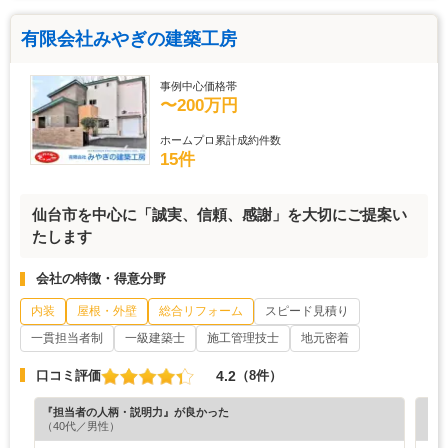
有限会社みやぎの建築工房
事例中心価格帯
〜200万円
ホームプロ累計成約件数
15件
仙台市を中心に「誠実、信頼、感謝」を大切にご提案い
たします
会社の特徴・得意分野
内装
屋根・外壁
総合リフォーム
スピード見積り
一貫担当者制
一級建築士
施工管理技士
地元密着
4.2
口コミ評価
（8件）
『担当者の人柄・説明力』が良かった
『納
（40代／男性）
（5