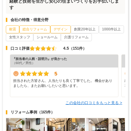
経験と技術を生かし安心の住まいづくりをお手伝いしま
す
会社の特徴・得意分野
耐震
総合リフォーム
デザイン
創業20年以上
1000件以上
女性スタッフ
ショールーム
介護リフォーム
4.5
口コミ評価
（151件）
『担当者の人柄・説明力』が良かった
『担
（60代／男性）
（6
5
担当された方皆さん、人当たりも良く丁寧でした。 機会があり
融
ましたら、またお願いしたいと思います。
不
この会社の口コミをもっと見る >
リフォーム事例
（165件）