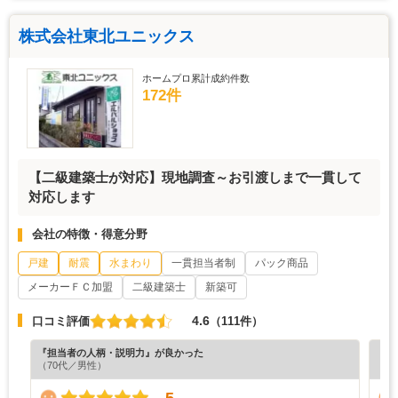
株式会社東北ユニックス
ホームプロ累計成約件数
172件
【二級建築士が対応】現地調査～お引渡しまで一貫して
対応します
会社の特徴・得意分野
戸建
耐震
水まわり
一貫担当者制
パック商品
メーカーＦＣ加盟
二級建築士
新築可
4.6
口コミ評価
（111件）
『担当者の人柄・説明力』が良かった
『丁
（70代／男性）
（6