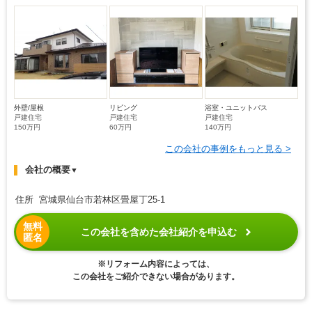
外壁/屋根
リビング
浴室・ユニットバス
戸建住宅
戸建住宅
戸建住宅
150万円
60万円
140万円
この会社の事例をもっと見る >
会社の概要
▼
住所 宮城県仙台市若林区畳屋丁25-1
無料
この会社を含めた会社紹介を申込む
匿名
※リフォーム内容によっては、
この会社をご紹介できない場合があります。