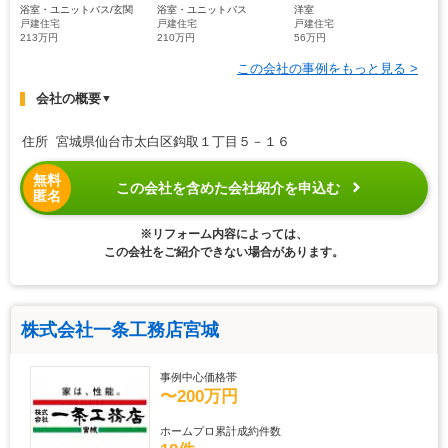
浴室・ユニットバス/玄関
浴室・ユニットバス
洋室
戸建住宅
戸建住宅
戸建住宅
213万円
210万円
56万円
この会社の事例をもっと見る >
会社の概要
▼
住所 宮城県仙台市太白区鈎取１丁目５－１６
無料
この会社を含めた会社紹介を申込む
匿名
※リフォーム内容によっては、
この会社をご紹介できない場合があります。
株式会社一条工務店宮城
事例中心価格帯
〜200万円
ホームプロ累計成約件数