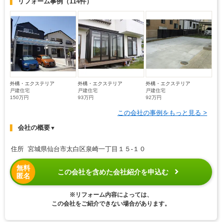
リフォーム事例
（114件）
外構・エクステリア
外構・エクステリア
外構・エクステリア
戸建住宅
戸建住宅
戸建住宅
150万円
93万円
92万円
この会社の事例をもっと見る >
会社の概要
▼
住所 宮城県仙台市太白区泉崎一丁目１５-１０
無料
この会社を含めた会社紹介を申込む
匿名
※リフォーム内容によっては、
この会社をご紹介できない場合があります。