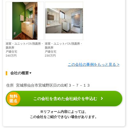
浴室・ユニットバス/洗面所・
浴室・ユニットバス/洗面所・
脱衣所
脱衣所
戸建住宅
戸建住宅
240万円
230万円
この会社の事例をもっと見る >
会社の概要
▼
住所 宮城県仙台市宮城野区日の出町３－７－１３
無料
この会社を含めた会社紹介を申込む
匿名
※リフォーム内容によっては、
この会社をご紹介できない場合があります。