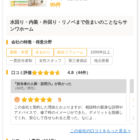
95件
水回り・内装・外回り・リノベまで住まいのことならサ
ンワホーム
会社の特徴・得意分野
屋根・外壁
水まわり
総合リフォーム
1000件以上
一貫担当者制
女性スタッフ
第三者保証
地元密着
4.8
口コミ評価
（44件）
『担当者の人柄・説明力』が良かった
『工
（60代／男性）
（6
5
この会社と契約した理由とかぶりますが、相談時の親身な説明や
営
アドバイスで、修了時のイメージができた。デメリットも指摘し
ら
てくれ、安心して任せられると思った。なによ…
無
この会社の口コミをもっと見る >