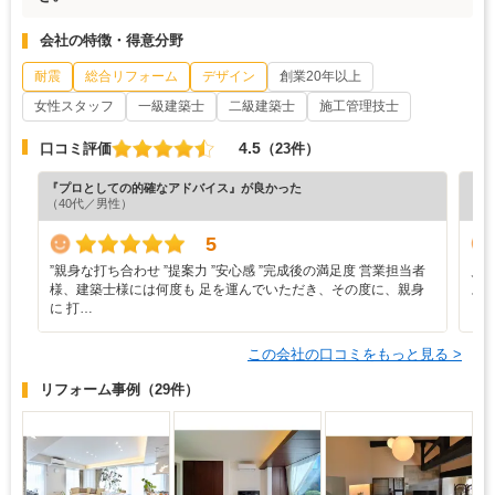
会社の特徴・得意分野
耐震
総合リフォーム
デザイン
創業20年以上
女性スタッフ
一級建築士
二級建築士
施工管理技士
4.5
口コミ評価
（23件）
『プロとしての的確なアドバイス』が良かった
『丁
（40代／男性）
（5
5
”‬親身な打ち合わせ ‪”‬提案力 ‪”‬安心感 ‪”‬完成後の満足度 営業担当者
見
様、建築士様には何度も 足を運んでいただき、その度に、親身
ス
に 打…
この会社の口コミをもっと見る >
リフォーム事例
（29件）