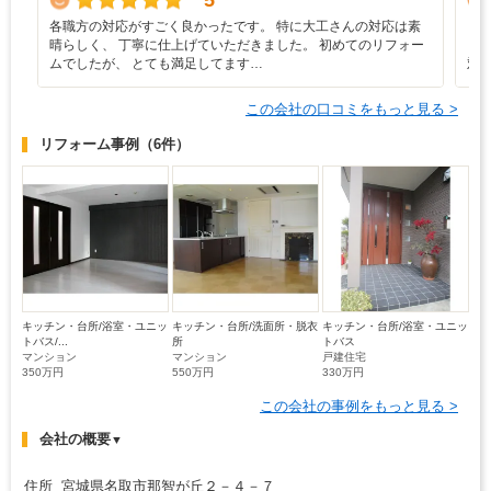
5
各職方の対応がすごく良かったです。 特に大工さんの対応は素
・
晴らしく、 丁寧に仕上げていただきました。 初めてのリフォー
ま
ムでしたが、 とても満足してます…
対
この会社の口コミをもっと見る >
リフォーム事例
（6件）
キッチン・台所/浴室・ユニッ
キッチン・台所/洗面所・脱衣
キッチン・台所/浴室・ユニッ
トバス/...
所
トバス
マンション
マンション
戸建住宅
350万円
550万円
330万円
この会社の事例をもっと見る >
会社の概要
▼
住所 宮城県名取市那智が丘２－４－７