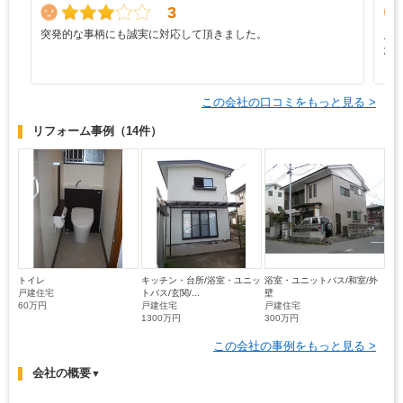
3
突発的な事柄にも誠実に対応して頂きました。
見
た
この会社の口コミをもっと見る >
リフォーム事例
（14件）
トイレ
キッチン・台所/浴室・ユニッ
浴室・ユニットバス/和室/外
戸建住宅
トバス/玄関/...
壁
60万円
戸建住宅
戸建住宅
1300万円
300万円
この会社の事例をもっと見る >
会社の概要
▼