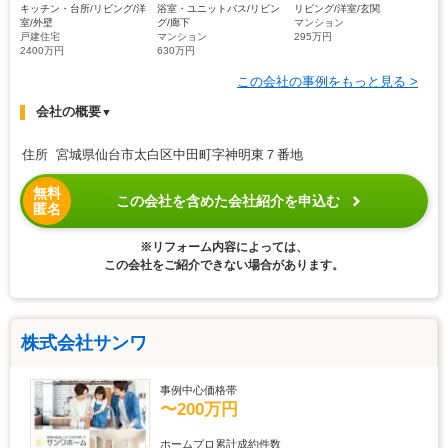
キッチン・台所/リビング/洋
浴室・ユニットバス/リビン
リビング/洋室/玄関
室/外壁
グ/廊下
マンション
戸建住宅
マンション
295万円
2400万円
630万円
この会社の事例をもっと見る >
会社の概要
▼
住所 宮城県仙台市太白区中田町字神明東７番地
無料
この会社を含めた会社紹介を申込む
匿名
※リフォーム内容によっては、
この会社をご紹介できない場合があります。
株式会社サンワ
事例中心価格帯
〜200万円
ホームプロ累計成約件数