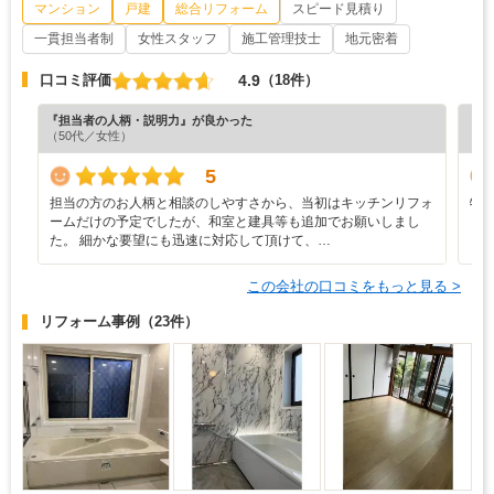
マンション
戸建
総合リフォーム
スピード見積り
一貫担当者制
女性スタッフ
施工管理技士
地元密着
4.9
口コミ評価
（18件）
『担当者の人柄・説明力』が良かった
『丁
（50代／女性）
（7
5
担当の方のお人柄と相談のしやすさから、当初はキッチンリフォ
特
ームだけの予定でしたが、和室と建具等も追加でお願いしまし
た。 細かな要望にも迅速に対応して頂けて、…
この会社の口コミをもっと見る >
リフォーム事例
（23件）