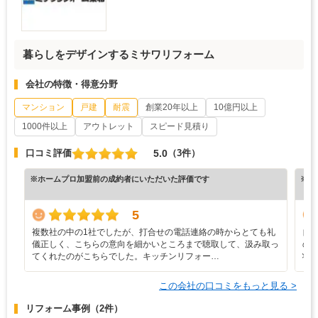
暮らしをデザインするミサワリフォーム
会社の特徴・得意分野
マンション
戸建
耐震
創業20年以上
10億円以上
1000件以上
アウトレット
スピード見積り
5.0
口コミ評価
（3件）
※ホームプロ加盟前の成約者にいただいた評価です
※ホ
5
複数社の中の1社でしたが、打合せの電話連絡の時からとても礼
自
儀正しく、こちらの意向を細かいところまで聴取して、汲み取っ
の
てくれたのがこちらでした。キッチンリフォー…
状
この会社の口コミをもっと見る >
リフォーム事例
（2件）