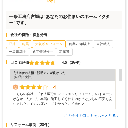
18件
一条工務店宮城は”あなたのお住まいのホームドクタ
ー”です。
会社の特徴・得意分野
戸建
耐震
大規模リフォーム
創業20年以上
自社職人
一級建築士
施工管理技士
新築可
4.8
口コミ評価
（16件）
『担当者の人柄・説明力』が良かった
『担
（60代／女性）
（8
4
こちらの会社に「個人区分のマンションリフォーム」のイメージ
こ
がなかったので、本当に施工してくれるのか？と少しの不安もあ
ざ
りました。でもお願いしてよかった。担当の方…
だ
この会社の口コミをもっと見る >
リフォーム事例
（28件）