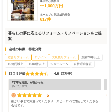
事例中心価格帯
〜1,000万円
ホームプロ累計成約件数
617件
暮らしの夢に応えるリフォーム・リノベーションをご提
案
会社の特徴・得意分野
総合リフォーム
デザイン
大規模リフォーム
創業20年以上
10億円以上
1000件以上
ショールーム
自社瑕疵保証
4.6
口コミ評価
（239件）
『丁寧な対応』が良かった
『分
（50代／女性）
（6
5
細かい事まで気遣ってくださり、スピーディに対応してくださる
シ
会社です。
な