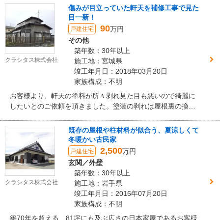
ビングダイニングキッチンをご提案致しました。また、経年
傷みが目立っていた軒天を補修工事で見た
による古さを感じる外観でしたが、サッシ交換と外壁サイデ
目一新！
ィング張替え工事により、新築のようなキレイな外観となり
90
万円
戸建住宅
ました。
その他
築年数：30年以上
クラシタス株式会社
施工地：宮城県
竣工年月日：2018年03月20日
家族構成：不明
お客様より、軒天の塗料が所々剥れ見た目も悪いので綺麗に
したいとのご依頼を頂きました。塗装の剥れは屋根裏の換気
が不十分なのか、もしくは軒天材本体の劣化からと考えられ
ます。弊社からは換気口の新設により屋根裏の換気効率を改
既存の屋根や柱材料が似合う、夏涼しくて
善するのと、軒天材本体の劣化が酷く現状では塗装しても数
冬暖かい古民家
年後に剥れて来る可能性が有りましたので、新しい軒天材を
2,500
万円
戸建住宅
重ねて貼る方法でのご提案をさせて頂きました。他にも足場
玄関／外壁
を組み立てないと施工出来ない箇所の破風包み、雨樋の塗
築年数：30年以上
装、軒天材の色を屋根、外壁と同系色に塗装でご提案させて
クラシタス株式会社
施工地：岩手県
頂きました。
竣工年月日：2016年07月20日
家族構成：不明
築70年を超える、81坪にも及ぶ広さの日本家屋であるお客様