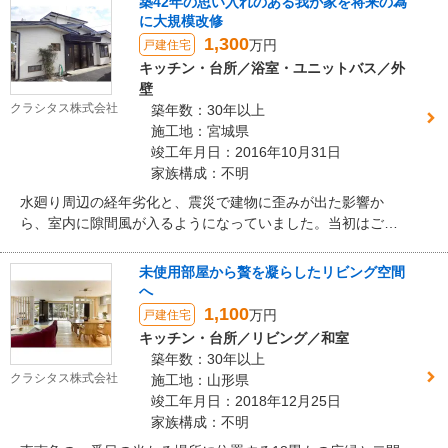
築42年の思い入れのある我が家を将来の為
に大規模改修
1,300
万円
戸建住宅
キッチン・台所／浴室・ユニットバス／外
壁
クラシタス株式会社
築年数：30年以上
施工地：宮城県
竣工年月日：2016年10月31日
家族構成：不明
水廻り周辺の経年劣化と、震災で建物に歪みが出た影響か
ら、室内に隙間風が入るようになっていました。当初はご夫
婦二人で暮らせる規模の平屋の新築をご検討されておられま
したが、長年住み続けた家に対する愛着と将来設計から、大
未使用部屋から贅を凝らしたリビング空間
規模なリフォームをご決断されました。外壁、屋根、キッチ
へ
ン、バス、廊下、クロス、障子戸に至るまで、不便を感じて
1,100
万円
戸建住宅
いた各所の見直しを行いました。中でも最もこだわった箇所
キッチン・台所／リビング／和室
がキッチンです。断熱は勿論のこと、壁や収納に工夫を取り
築年数：30年以上
入れ、さらに白を基調とし明るく落ち着いたデザインのキッ
クラシタス株式会社
施工地：山形県
チンをご提案させて頂きました。今ではダイニングテーブル
竣工年月日：2018年12月25日
を中心に、ご家族やご友人との団らんの場となっているそう
家族構成：不明
です。