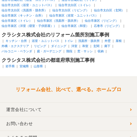
仙台市太白区（浴室・ユニットバス）
仙台市太白区（トイレ）
仙台市太白区（洗面所・脱衣所）
仙台市太白区（リビング）
仙台市太白区（玄関）
仙台市泉区（キッチン・台所）
仙台市泉区（浴室・ユニットバス）
仙台市泉区（トイレ）
仙台市泉区（洗面所・脱衣所）
仙台市泉区（リビング）
仙台市泉区（洋室（寝室・子供部屋））
仙台市泉区（和室）
石巻市（リビング）
クラシタス株式会社のリフォーム箇所別施工事例
キッチン・台所
浴室・ユニットバス
トイレ
洗面所・脱衣所
外壁
屋根
外構・エクステリア
リビング
ダイニング
洋室
和室
玄関
廊下
バルコニー・ベランダ
庭・ガーデニング
階段
窓・サッシ
収納
クラシタス株式会社の都道府県別施工事例
岩手県
宮城県
山形県
リフォーム会社、比べて、選べる。ホームプロ
運営会社について
お問い合わせ