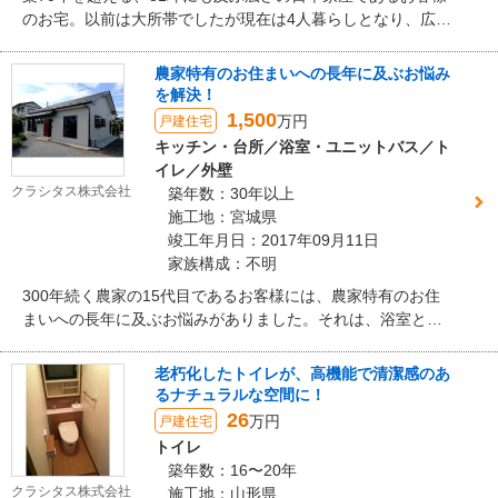
のお宅。以前は大所帯でしたが現在は4人暮らしとなり、広さ
を持て余しておられました。特にお悩みは、広さゆえの冬の
厳しい寒さ。気密性の高い、住みやすさを重視したお住まい
農家特有のお住まいへの長年に及ぶお悩み
をお望みでした。そこで弊社では、壁や床、サッシに断熱効
を解決！
果の高い最先端の建材を採用し『夏涼しくて冬暖かい家』を
1,500
万円
戸建住宅
ご提案致しました。また、増築部分を全て取り壊し、52坪ま
キッチン・台所／浴室・ユニットバス／ト
で減築することで住みやすさを実現。さらに、事前の調査に
イレ／外壁
より今では入手困難な良材が柱や梁等にふんだんに使われて
クラシタス株式会社
築年数：30年以上
いることが分かりましたので、その良材を活かすプランを設
施工地：宮城県
計しました。
竣工年月日：2017年09月11日
家族構成：不明
300年続く農家の15代目であるお客様には、農家特有のお住
まいへの長年に及ぶお悩みがありました。それは、浴室とト
イレが離れに設置してあった事。そして土間が併設する居間
は天井高が低く、暗く閉塞感がありました。お子様が独立
老朽化したトイレが、高機能で清潔感のあ
し、2階の居室が空き部屋となっていたため、平屋に減築する
るナチュラルな空間に！
事に。階段を撤去し浴室とトイレを設置するスペースを創り
26
万円
戸建住宅
ました。また、土間を無くし、分かれていた台所と居間を一
トイレ
室に。奥様の長年の夢だった対面式のキッチンでいつもご家
築年数：16〜20年
族に目を配りながら家事が出来る大空間LDKへと生まれ変わ
クラシタス株式会社
施工地：山形県