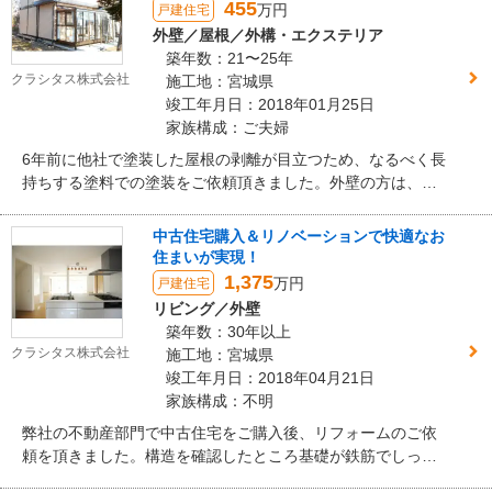
体が必要となり、玄関内に汚れが入らないよう養生に配慮し
455
万円
戸建住宅
ました。施工後は、玄関が新しくなると雰囲気が良くなりや
外壁／屋根／外構・エクステリア
ってよかったとお客様より嬉しいお言葉を頂けました。
築年数：21〜25年
クラシタス株式会社
施工地：宮城県
竣工年月日：2018年01月25日
家族構成：ご夫婦
6年前に他社で塗装した屋根の剥離が目立つため、なるべく長
持ちする塗料での塗装をご依頼頂きました。外壁の方は、東
日本大震災よりヒビ割れが発生しており、これを機に塗装を
ご希望。また、既存のサンルーフ屋根を移設して、新たにサ
中古住宅購入＆リノベーションで快適なお
ンルームを設置して欲しいとの事でした。 弊社からは、屋根
住まいが実現！
の塗料を高圧洗浄とケレンで極力落とし、入念な下地処理を
1,375
万円
戸建住宅
した上で計3回の塗装で仕上げ、美観と耐久性を実現。 外壁
リビング／外壁
については屋根同様に旧塗膜を落とし、欠損部分を補修の
築年数：30年以上
上、計3回塗装しております。 そして、奥様のかねてからの
クラシタス株式会社
施工地：宮城県
夢だったサンルームは、使いやすさと見た目の良さから１間
竣工年月日：2018年04月21日
＋1.5間の連結にてご提案致しました。
家族構成：不明
弊社の不動産部門で中古住宅をご購入後、リフォームのご依
頼を頂きました。構造を確認したところ基礎が鉄筋でしっか
りしておりましたので1階の断熱材を張替え、明るい大空間リ