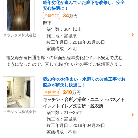
をご依頼頂きました。解体に合わせて配管（給湯・給水・排
経年劣化が進んでいた廊下を改修し、安全
水）を新しいものに交換し、壁・床に断熱材を入れ床を補
安心快適に！
強。限られたスペース内に収まるよう、特注のシステムキッ
34
万円
戸建住宅
チンをご提案致しました。
廊下
築年数：30年以上
クラシタス株式会社
施工地：宮城県
竣工年月日：2018年03月06日
家族構成：不明
祖父母が毎日通る廊下の床面が経年劣化に伴い不安定で沈む
ようになったので、直してあげたいとの事でご依頼頂きまし
た。床の張替は勿論ですが、長年大事にしてきた建物をこれ
からも長く快適に暮らせるように下地に合板を入れ強度を高
築23年のお住まい・水廻りの改修工事でお
めるご提案をさせて頂きました。また、床下からの寒さ対策
悩みが解決し快適に！
として断熱材も入れています。外観は以前とは変わり、本物
240
万円
戸建住宅
の板を貼っているような風合いとなりました。断熱材と下地
キッチン・台所／浴室・ユニットバス／ト
合板を入れたことにより安定感と底冷えの無い木の温もりが
イレ／トイレ／洗面所・脱衣所
実現し、お客様にもお喜び頂けました。
クラシタス株式会社
築年数：21〜25年
施工地：宮城県
竣工年月日：2018年04月29日
家族構成：不明