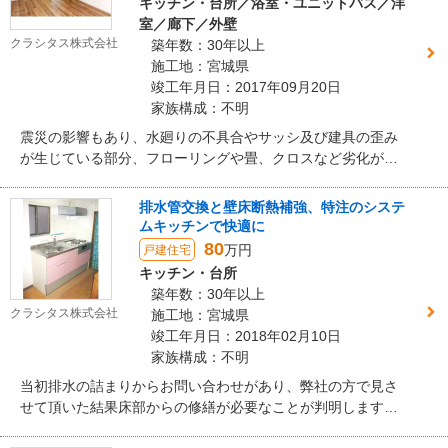
キッチン・台所／浴室・ユニットバス／洋
の嬉しい声をお客様より頂くことが出来ました。
室／廊下／外壁
クラシタス株式会社
築年数：30年以上
施工地：宮城県
竣工年月日：2017年09月20日
家族構成：不明
震災の影響もあり、水廻りの不具合やサッシ及び建具の歪み
が生じている部分、フローリングや畳、クロスなど劣化が気
になる部分を生活しやすいよう直し、家族が増えるため間取
りの変更をご希望でした。 弊社からは、台所と居間の間仕切
排水管交換と壁床断熱補強、特注のシステ
り壁を撤去し、開放的で明るい家族が自然に集まるLDKをご
ムキッチンで快適に
提案を致しました。また、家が寒い原因であるサッシからの
80
万円
戸建住宅
冷気を考慮し、断熱性能の高い二重サッシへ交換。寒い時期
キッチン・台所
でも暖かく快適にお過ごし頂けます。土壁で暗い印象のあっ
築年数：30年以上
た廊下や和室の壁は、クロス仕上げにより部屋全体が明るく
クラシタス株式会社
施工地：宮城県
なりました。床は光沢のない自然な風合いのフローリング材
竣工年月日：2018年02月10日
を選定し、以前の和の雰囲気と調和した仕上がりとなりまし
家族構成：不明
た。
当初排水の詰まりからお問い合わせがあり、弊社の方で見さ
せて頂いた結果床部からの修繕が必要なことが判明します。
経年劣化も進んでいたことから、これを機にキッチンの交換