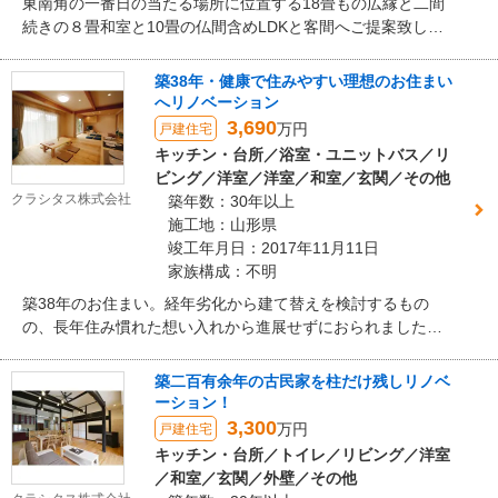
東南角の一番日の当たる場所に位置する18畳もの広縁と二間
続きの８畳和室と10畳の仏間含めLDKと客間へご提案致しま
した。既存の客間も広縁側へと位置を変更し「三間続きの和
室と広縁」から「33畳LDKと10畳客間」へと改装。二階を支
築38年・健康で住みやすい理想のお住まい
える柱はそのままに、明るく開放的な空間づくりに工夫を凝
へリノベーション
らしています。 薪ストーブの効果が最大限発揮できる位置と
3,690
万円
戸建住宅
外から薪を運ぶ同線も意識しつつ、乱雑になりがちな薪スト
キッチン・台所／浴室・ユニットバス／リ
ックスペースは既存柱を生かし格子で目隠し兼アクセント
ビング／洋室／洋室／和室／玄関／その他
に。客間から一直線に広がる無垢の温かい空間が、その奥に
クラシタス株式会社
築年数：30年以上
見える庭園をどこからでも眺められるよう窓開口を大きく取
施工地：山形県
ったことで、開放感がありながらも落ち着く空間を演出して
竣工年月日：2017年11月11日
います。
家族構成：不明
築38年のお住まい。経年劣化から建て替えを検討するもの
の、長年住み慣れた想い入れから進展せずにおられました。
そんな中、お住まいへの想い入れはそのままに耐震や断熱な
どの優れた機能を実現する弊社の゛リセット住宅 『継ぎ木』
築二百有余年の古民家を柱だけ残しリノベ
と出会い、ご家族皆様の思い描く理想の暮らしのイメージと
ーション！
一致。迷うことなく施工のご依頼を頂きました。
3,300
万円
戸建住宅
キッチン・台所／トイレ／リビング／洋室
／和室／玄関／外壁／その他