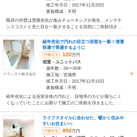
竣工年月日：2017年11月20日
家族構成：不明
既存の外壁は塗膜劣化が進みチョーキングが発生。メンテナ
ンスコストと見た目を一新させることを目的にご依頼頂きま
した。 当初は塗装メンテナンスを視野に入れていましたが、
今後のコストも考え金属サイディングを張る事をご提案致し
経年劣化で汚れの目立つ浴室を一新！清潔
ました。木目模様の茶色をイメージされ、サッシの白色に対
快適で長湯するように
比させたいとのご希望でした。見た目を一新させるため、既
120
万円
戸建住宅
存の横張り模様から縦張りへと変更し、更に通常サイズ施工
浴室・ユニットバス
で発生する中間水切りは美観を損なうため、特注サイズで区
築年数：26〜30年
切りの無いものをご提案しています。 施工後は印象が大きく
クラシタス株式会社
施工地：宮城県
変わり、美観に優れた仕上りとなりました。その他手を掛け
竣工年月日：2017年12月15日
た部分も含め、お客様からは高評価を頂いております。
家族構成：不明
経年劣化による浴室全体の汚れと、目地等のカビが落ちにく
くなっていたことにお困りで施工のご依頼を頂きました。お
客様より入浴中に窓から月を眺めるのが気に入っているとの
ことでしたので、窓の位置に注意して交換しています。ま
ライフスタイルに合わせた、暖かく住みや
た、断熱材と浴室暖房乾燥機を設置したことで、入浴前の寒
すいお住まいへ
さが改善。グレードの高い商品を選定され、全体的に高級感
950
万円
戸建住宅
のある浴室となりました。施工後は長湯するようになったと