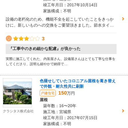
りました。さらに外壁には建物への負担を軽減する金属サイ
竣工年月日：2017年10月14日
ディングを採用し、機能はもちろん意匠性にもご満足頂けま
家族構成：不明
した。
設備の老朽化のため、機能不全を起こしていたことをきっか
けに、新しいものへの交換をご要望頂きました。節水タイ
プ、掃除のしやすさなどを叶える商品を選定し、タオル掛け
や紙巻器も一新しています。同時に内装の模様替えもご依頼
3
頂きました。
『工事中のきめ細かな配慮』が良かった
実際に施工してくれた、内装屋さん、設備屋さんはとても丁寧な仕事を
してくださり、説明も細やかで納得で…
色褪せしていたコロニアル屋根を葺き替え
で外観・耐久性共に刷新
150
万円
戸建住宅
屋根
築年数：16〜20年
クラシタス株式会社
施工地：宮城県
竣工年月日：2017年07月15日
家族構成：不明