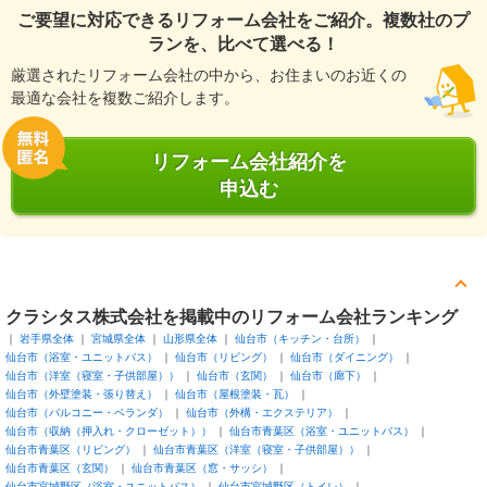
ご要望に対応できるリフォーム会社をご紹介。複数社のプ
た。
ランを、比べて選べる！
厳選されたリフォーム会社の中から、お住まいのお近くの
最適な会社を複数ご紹介します。
リフォーム会社紹介を
申込む
クラシタス株式会社を掲載中のリフォーム会社ランキング
岩手県全体
宮城県全体
山形県全体
仙台市（キッチン・台所）
仙台市（浴室・ユニットバス）
仙台市（リビング）
仙台市（ダイニング）
仙台市（洋室（寝室・子供部屋））
仙台市（玄関）
仙台市（廊下）
仙台市（外壁塗装・張り替え）
仙台市（屋根塗装・瓦）
仙台市（バルコニー・ベランダ）
仙台市（外構・エクステリア）
仙台市（収納（押入れ・クローゼット））
仙台市青葉区（浴室・ユニットバス）
仙台市青葉区（リビング）
仙台市青葉区（洋室（寝室・子供部屋））
仙台市青葉区（玄関）
仙台市青葉区（窓・サッシ）
仙台市宮城野区（浴室・ユニットバス）
仙台市宮城野区（トイレ）