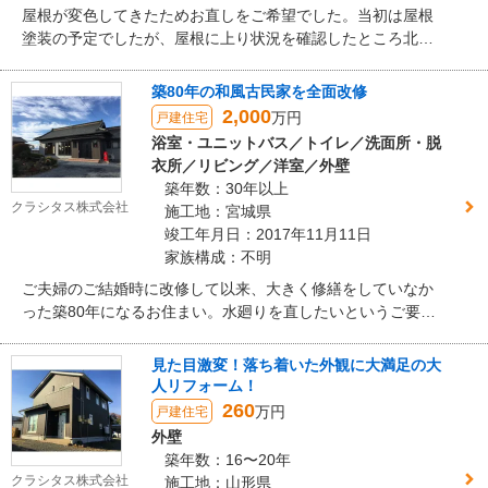
屋根が変色してきたためお直しをご希望でした。当初は屋根
塗装の予定でしたが、屋根に上り状況を確認したところ北側
や軒先に苔が生え、軒先には反りも発生。屋根の割れが発生
しており塗装出来ない状態でしたので、葺き替えをご提案致
築80年の和風古民家を全面改修
しました。 また、一般的なガルバリウム鋼板ではなく、メン
2,000
万円
戸建住宅
テナンスを考慮し長持ちするフッ素鋼板を選定しました。既
浴室・ユニットバス／トイレ／洗面所・脱
存のコロニアルは撤去処分が困難で費用も掛かるため、カバ
衣所／リビング／洋室／外壁
ー工法をご提案しております。
築年数：30年以上
クラシタス株式会社
施工地：宮城県
竣工年月日：2017年11月11日
家族構成：不明
ご夫婦のご結婚時に改修して以来、大きく修繕をしていなか
った築80年になるお住まい。水廻りを直したいというご要望
から始まり、水洗化も含めた改修のご希望でした。最終的に
は弊社からの提案も含め、トイレ浴室洗面から、LDK及び子
見た目激変！落ち着いた外観に大満足の大
供部屋など和風住宅にはなかった個部屋まで新たに作り、家
人リフォーム！
族構成に合わせた改修となりました。
260
万円
戸建住宅
外壁
築年数：16〜20年
クラシタス株式会社
施工地：山形県