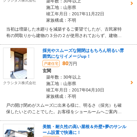
クラシタス株式会社
築年数：30年以上
施工地：山形県
竣工年月日：2017年11月22日
家族構成：不明
当初は増築した水廻りを減築するご要望でしたが、古民家特
有の間取りから建物の３分の２が使用されておらず、建物と
してどうするべきかを悩まれていました。また、断熱材が普
及する前に建てられた築２００年以上の本宅は当然ながら断
採光やスムーズな開閉はもちろん明るい雰
熱材は入っておらず、冬の厳しい寒さに長年お悩みでした。
囲気になりイメージup！
先祖８代に亘り受け継いできた大切なお住まいを簡単に壊し
80
万円
戸建住宅
たくない一方で、用途の決まらない部屋、寒さの問題を抱
玄関
え、次世代への継承をどうするべきか方向性が決まらずにい
築年数：30年以上
たお客様。そんな時に出会ったのが当社のリセット住宅「継
クラシタス株式会社
施工地：山形県
ぎ木」でした。建物への思い入れや愛着はそのままに、性能
竣工年月日：2017年04月10日
や機能は現代に合わせたフルリノベーションの選択に至りま
家族構成：不明
した。
戸の開け閉めがスムーズに出来る様に、明るさ（採光）も確
保したいとのことでした。お客様をショールームへご案内
し、玄関ドアの実物をご覧になられて決まりました。ドア自
体も経年劣化により傷んでいましたが、レールの歪みから開
美観・耐久性の高い屋根＆外壁+夢のサンル
閉しずらくなっていたため、レール部分のコンクリートの解
ーム設置で快適に！