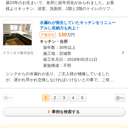
築23年のお住まいで、各所に経年劣化がみられました。お客
様よりキッチン、浴室、洗面所、1階と2階のトイレのリフォ
ームをご依頼頂きました。キッチンと洗面所については収納
力のある商品を採用。トイレは清掃性とコストパフォーマン
水漏れが発生していたキッチンをリニュー
スに優れたご提案をさせて頂きました。浴室については夏は
アルし収納力も向上！
涼しく冬は暖かい快適な空間を実現しております。
130
万円
戸建住宅
キッチン・台所
築年数：30年以上
クラシタス株式会社
施工地：宮城県
竣工年月日：2018年05月11日
家族構成：不明
シンクからの水漏れがあり、ご主人様が補修していました
が、遅かれ早かれ交換しなければいけないとの事で、ご依頼
頂きました。IHは数年前に交換したとの事で、再利用するこ
とに。シンクやIH下の収納は全てスライドタイプ、引き出し
前へ
の段数や角コーナーの収納、引き出し中のステンレス素材等
1
2
3
4
5
次へ
ご提案させて頂きました。また周りの壁や床の色に合わせ、
収納部分はダーク系色、天板は既存壁タイルに合わせてホワ
事例を検索する
イトを選定しています。お客様の方で数か所メーカーのショ
ールームに足を運んで頂き、天板、シンク、収納水栓等実際
に見て頂き、ご要望を相談しながら商材の選定を致しまし