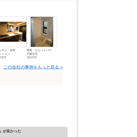
ッチン・台所
浴室・ユニットバス
ンション
戸建住宅
50万円
150万円
この会社の事例をもっと見る >
』が良かった
）