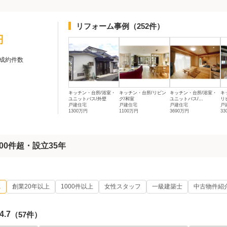
リフォーム事例
（252件）
円
成約件数
キッチン・台所/浴室・
キッチン・台所/リビン
キッチン・台所/浴室・
キ
ユニットバス/外壁
グ/和室
ユニットバス/...
リビ
戸建住宅
戸建住宅
戸建住宅
戸
1300万円
1100万円
3690万円
33
000件超・設立35年
ム
創業20年以上
1000件以上
女性スタッフ
一級建築士
中古物件紹
4.7
（57件）