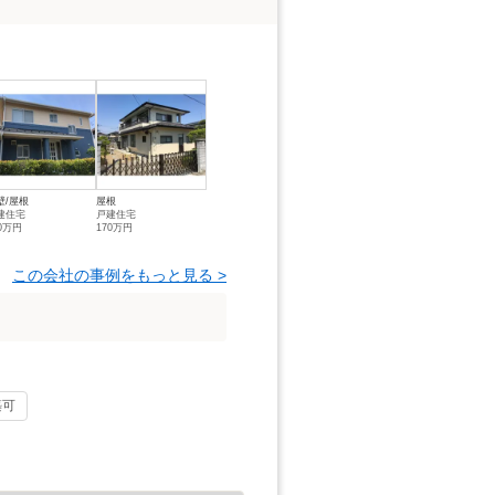
壁/屋根
屋根
建住宅
戸建住宅
10万円
170万円
この会社の事例をもっと見る >
築可