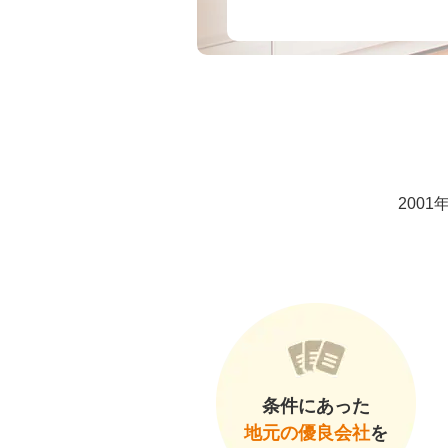
200
条件にあった
地元の優良会社
を