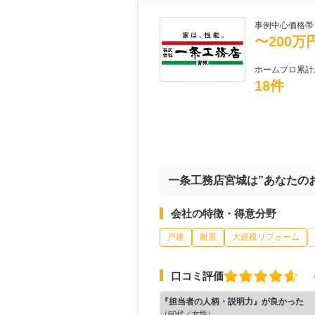
事例中心価格帯
〜200万
ホームプロ累計
18件
一条工務店宮城は”あなたの
会社の特徴・得意分野
戸建
耐震
大規模リフォーム
口コミ評価
『担当者の人柄・説明力』が良かった
（60代／女性）