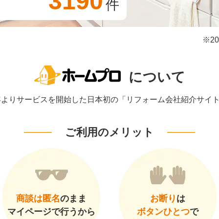
3190
件
※2
について
1年よりサービスを開始した日本初の「リフォーム会社紹介サイ
ご利用のメリット
商談は匿名
のまま
お断り
は
マイページで行うから
ボタンひとつ
で