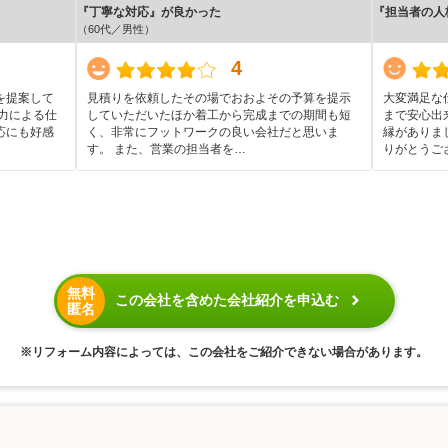
『丁寧な対応』が良かった
『担当者の人
（60代／男性）
4
を提案して
見積りを依頼したその場でおおよその予算を提示
大変満足な
力による仕
していただいたほか着工から完成までの期間も短
まで安心出
応にも好感
く、非常にフットワークの良い会社だと思いま
縁がありま
す。 また、営業の担当者を…
りがとうご
無料
この会社を含めた会社紹介を申込む
匿名
※リフォーム内容によっては、この会社をご紹介できない場合があります。