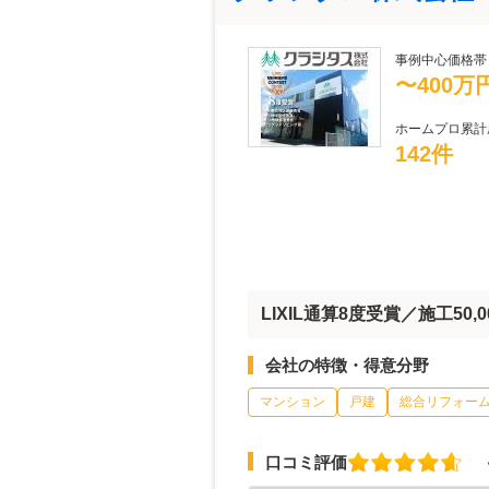
事例中心価格帯
〜400万
ホームプロ累計
142件
LIXIL通算8度受賞／施工50,
会社の特徴・得意分野
マンション
戸建
総合リフォー
口コミ評価