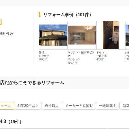
リフォーム事例
（101件）
円
成約件数
屋根
キッチン・台所/リビン
トイレ
外
戸建住宅
グ
戸建住宅
戸
207万円
マンション
43万円
1
450万円
店だからこそできるリフォーム
フォーム
創業20年以上
自社職人
メーカーＦＣ加盟
一級建築士
新
4.8
（19件）