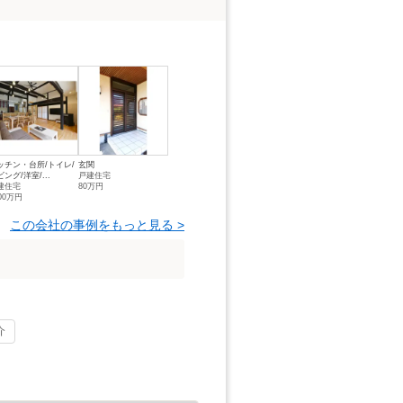
ッチン・台所/トイレ/
玄関
ング/洋室/...
戸建住宅
建住宅
80万円
00万円
この会社の事例をもっと見る >
介