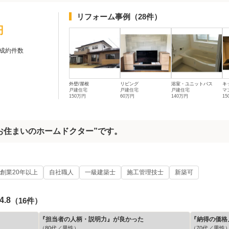
リフォーム事例
（28件）
円
成約件数
外壁/屋根
リビング
浴室・ユニットバス
キ
戸建住宅
戸建住宅
戸建住宅
マ
150万円
60万円
140万円
1
お住まいのホームドクター”です。
創業20年以上
自社職人
一級建築士
施工管理技士
新築可
4.8
（16件）
『担当者の人柄・説明力』が良かった
『納得の価格
（80代／男性）
（70代／男性