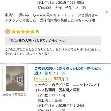
竣工年月日：2015年08月08日
家族構成：夫婦、子供１人、猫
家族の一員のネコちゃんの為のキャットウォークと猫好きの
スタッフが考案した、脱臭換気扇を装備した猫ちゃん専用ト
イレスペースをご提案。
5
『担当者の人柄・説明力』が良かった
この度は本当にお世話になりました。おかげさまで住み良い家に生まれ
変わりました。 職人さん方が最初…
ご夫婦の想いに寄り添ったLDK一体化＆水
廻り一新リフォーム
535
万円
マンション
キッチン・台所／浴室・ユニットバス／ト
イレ／洗面所・脱衣所／洋室
株式会社三谷工業
築年数：11〜15年
施工地：東京都
竣工年月日：2025年04月24日
家族構成：ご夫婦