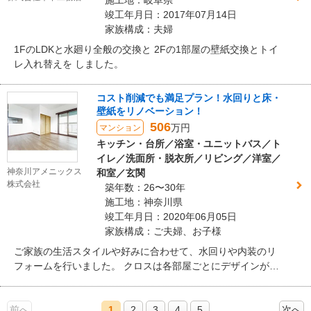
施工地：岐阜県
ンの壁面。そして、町屋風の本格格子が繊細な古民家建具。
竣工年月日：2017年07月14日
味わい深い和モダンな空間に生まれ変わりました。
家族構成：夫婦
1FのLDKと水廻り全般の交換と 2Fの1部屋の壁紙交換とトイ
レ入れ替えを しました。
コスト削減でも満足プラン！水回りと床・
壁紙をリノベーション！
506
万円
マンション
キッチン・台所／浴室・ユニットバス／ト
イレ／洗面所・脱衣所／リビング／洋室／
神奈川アメニックス
和室／玄関
株式会社
築年数：26〜30年
施工地：神奈川県
竣工年月日：2020年06月05日
家族構成：ご夫婦、お子様
ご家族の生活スタイルや好みに合わせて、水回りや内装のリ
フォームを行いました。 クロスは各部屋ごとにデザインが異
なり、大きな間取り変更はしておりませんが、閉塞的な一つ
の空間だったキッチンは、一部壁を解体し、リビングからの
前へ
光も入る、明るいキッチンとなりました。 床材は、上貼りの
1
2
3
4
5
次へ