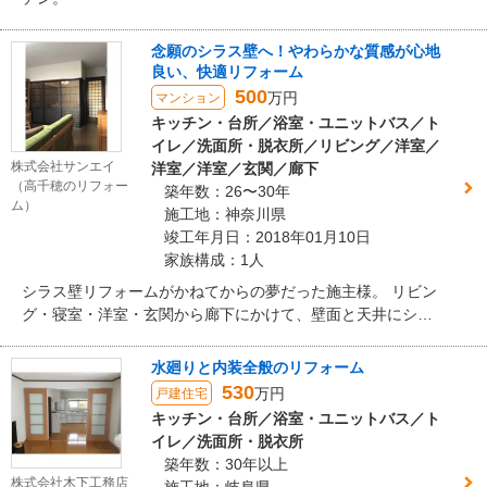
念願のシラス壁へ！やわらかな質感が心地
良い、快適リフォーム
500
万円
マンション
キッチン・台所／浴室・ユニットバス／ト
イレ／洗面所・脱衣所／リビング／洋室／
株式会社サンエイ
洋室／洋室／玄関／廊下
（高千穂のリフォー
築年数：26〜30年
ム）
施工地：神奈川県
竣工年月日：2018年01月10日
家族構成：1人
シラス壁リフォームがかねてからの夢だった施主様。 リビン
グ・寝室・洋室・玄関から廊下にかけて、壁面と天井にシラ
ス壁をご採用いただきました。 100％自然素材の「呼吸する
壁材」シラス壁。ニオイや有害な化学物質を吸着し、室内の
水廻りと内装全般のリフォーム
湿気をコントロール。空気の澄んだ快適な室内環境を実現し
530
万円
戸建住宅
ます。 そして、今回一番美しく変化したのが和室です。 リビ
キッチン・台所／浴室・ユニットバス／ト
ングから続く落ち着いたブラウンの木目調フローリング。段
イレ／洗面所・脱衣所
差が解消されバリアフリーに。 シラス壁のやわらかい質感。
築年数：30年以上
一面だけ、アクセントカラーとして濃い色を配色したブラウ
株式会社木下工務店