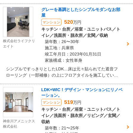
レートーンで統一した落ち着きのあるリビング。 暗めのトー
ンで統一された室内は、まるでホテルのラウンジのように落
グレーを基調としたシンプルモダンなお部
ち着いた空間。リフォーム前の印象を大きく変え、ご夫婦お
屋
二人の暮らしに穏やかな時間をもたらしています。
520
万円
マンション
キッチン・台所／浴室・ユニットバス／ト
イレ／洗面所・脱衣所／玄関／収納
株式会社ライフクリ
築年数：26〜30年
エイト
施工地：兵庫県
竣工年月日：2023年01月31日
家族構成：女性単身
シンプルですっきりとしたLDK…床は元々貼られてた遮音フ
ローリング（一部補修）の上にフロアタイルを施工していま
す。これで少し予算を抑えております。
LDK+WIC！デザイン・マンションにリノベ
ーション。
519
万円
マンション
キッチン・台所／浴室・ユニットバス／ト
イレ／洗面所・脱衣所／リビング／玄関／
神奈川アメニックス
収納
株式会社
築年数：21〜25年