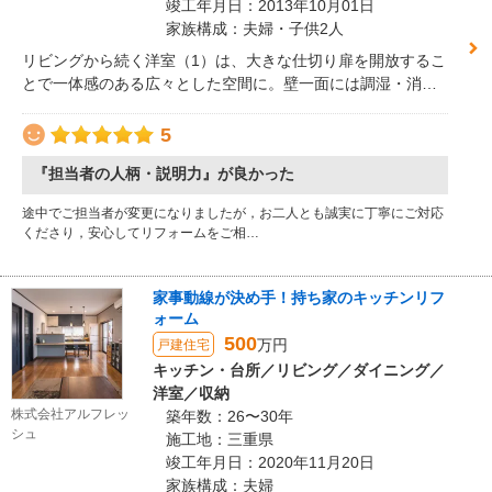
竣工年月日：2013年10月01日
家族構成：夫婦・子供2人
リビングから続く洋室（1）は、大きな仕切り扉を開放するこ
とで一体感のある広々とした空間に。壁一面には調湿・消臭
効果のあるLIXILエコカラットを採用し、上質で落ち着いた雰
囲気を演出しています。LIXILヴィータス壁付収納に設置した
5
大画面テレビで、家族みんながくつろげる空間に仕上げまし
『担当者の人柄・説明力』が良かった
た。さらにフローリングには遮音性を高める工夫を施し、快
適で安心して過ごせる住まいとなっています。
途中でご担当者が変更になりましたが，お二人とも誠実に丁寧にご対応
くださり，安心してリフォームをご相…
家事動線が決め手！持ち家のキッチンリフ
ォーム
500
万円
戸建住宅
キッチン・台所／リビング／ダイニング／
洋室／収納
株式会社アルフレッ
築年数：26〜30年
シュ
施工地：三重県
竣工年月日：2020年11月20日
家族構成：夫婦