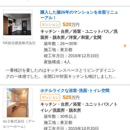
空間になりました。ナチュラルな色合いが穏やかな雰囲気を
醸し、お食事をゆったりと楽しめます。
購入した築26年のマンションを全面リニュ
ーアル！
520
万円
マンション
キッチン・台所／浴室・ユニットバス／洗
面所・脱衣所／洋室／和室／玄関
NK総合建築株式会社
築年数：26〜30年
施工地：東京都
竣工年月日：2016年12月10日
家族構成：4人
一番検討を要したのはキッチンスペースとリビングダイニン
グの一体感でした。 全開口や対面キッチンも検討しました
が、収納スペースとの関係で一部開口に決定しました。 腰壁
を造作してその上部を開口することで、収納力、開放感とも
ホテルライクな浴室･洗面･トイレ空間
にご満足頂けました。
525
万円
マンション
キッチン・台所／浴室・ユニットバス／ト
イレ／洗面所・脱衣所
築年数：30年以上
ou２株式会社（アー
施工地：東京都
ルツーホーム）
竣工年月日：2015年10月20日