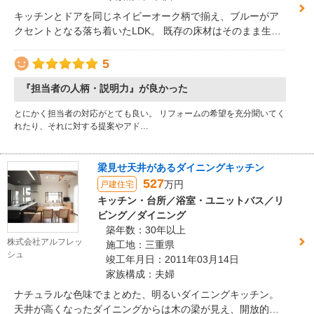
キッチンとドアを同じネイビーオーク柄で揃え、ブルーがア
クセントとなる落ち着いたLDK。 既存の床材はそのまま生か
し、全体の統一感を高めました。
5
『担当者の人柄・説明力』が良かった
とにかく担当者の対応がとても良い。 リフォームの希望を充分聞いてく
れたり、それに対する提案やアド…
梁見せ天井があるダイニングキッチン
527
万円
戸建住宅
キッチン・台所／浴室・ユニットバス／リ
ビング／ダイニング
築年数：30年以上
株式会社アルフレッ
施工地：三重県
シュ
竣工年月日：2011年03月14日
家族構成：夫婦
ナチュラルな色味でまとめた、明るいダイニングキッチン。
天井が高くなったダイニングからは木の梁が見え、開放的な