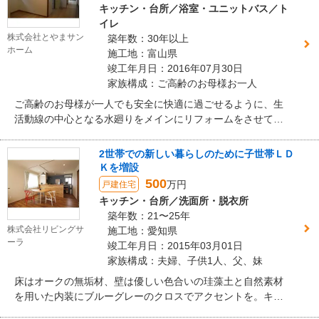
キッチン・台所／浴室・ユニットバス／ト
イレ
株式会社とやまサン
築年数：30年以上
ホーム
施工地：富山県
竣工年月日：2016年07月30日
家族構成：ご高齢のお母様お一人
ご高齢のお母様が一人でも安全に快適に過ごせるように、生
活動線の中心となる水廻りをメインにリフォームをさせて頂
きました。 昔ながらの間取りのため家事動線がとても悪く、
また無駄になっている空間が多いため収納の置き場所にも苦
2世帯での新しい暮らしのために子世帯ＬＤ
労されていました。 無駄の多いスペースを部屋としてリフォ
Ｋを増設
ーム！ 快適なLDKに加え、広々家事室をご提案させて頂きま
500
万円
戸建住宅
した。 リフォームした個所については今後リフォームする必
キッチン・台所／洗面所・脱衣所
要がなく、快適に過ごせるように内部造作をすべて取り払
築年数：21〜25年
い、断熱・バリアフリー工事をご提案させて頂きました。
株式会社リビングサ
施工地：愛知県
ーラ
竣工年月日：2015年03月01日
家族構成：夫婦、子供1人、父、妹
床はオークの無垢材、壁は優しい色合いの珪藻土と自然素材
を用いた内装にブルーグレーのクロスでアクセントを。キッ
チン前のカウンターもオークの無垢床材で張りあげ、十分に