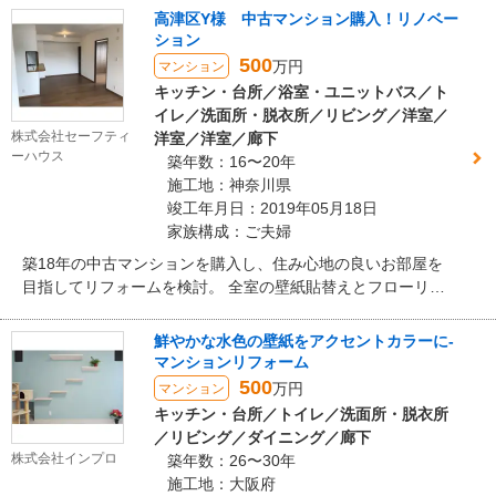
木質感を楽しめる空間になりました。
高津区Y様 中古マンション購入！リノベー
ション
500
万円
マンション
キッチン・台所／浴室・ユニットバス／ト
イレ／洗面所・脱衣所／リビング／洋室／
株式会社セーフティ
洋室／洋室／廊下
ーハウス
築年数：16〜20年
施工地：神奈川県
竣工年月日：2019年05月18日
家族構成：ご夫婦
築18年の中古マンションを購入し、住み心地の良いお部屋を
目指してリフォームを検討。 全室の壁紙貼替えとフローリン
グ上張りなど表層リフォームを中心に、明るく広々としたお
部屋になりました。 住宅設備面では、キッチンとユニットバ
鮮やかな水色の壁紙をアクセントカラーに-
スをまるっと新しい機器に交換！ トイレはご主人が腕をふる
マンションリフォーム
って、新しい便器を取付けました。
500
万円
マンション
キッチン・台所／トイレ／洗面所・脱衣所
／リビング／ダイニング／廊下
株式会社インプロ
築年数：26〜30年
施工地：大阪府