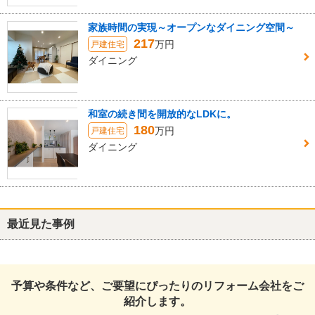
家族時間の実現～オープンなダイニング空間～
217
万円
戸建住宅
ダイニング
和室の続き間を開放的なLDKに。
180
万円
戸建住宅
ダイニング
最近見た事例
予算や条件など、ご要望にぴったりのリフォーム会社をご
紹介します。