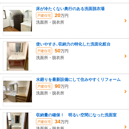
床が冷たくない奥行のある洗面脱衣場
20
万円
戸建住宅
洗面所・脱衣所
使いやすさ､収納力の特化した洗面化粧台
50
万円
戸建住宅
洗面所・脱衣所
水廻りを最新設備にして住みやすくリフォーム
90
万円
戸建住宅
洗面所・脱衣所
収納量の確保！ 明るい空間になった洗面室
34
万円
戸建住宅
洗面所・脱衣所