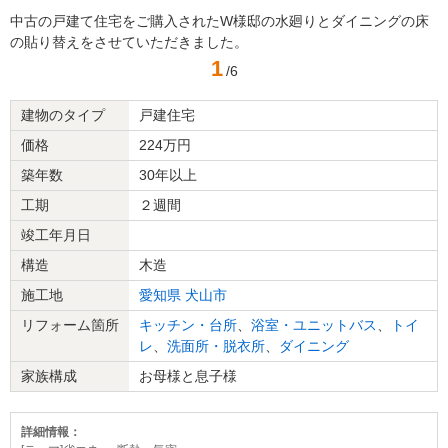
中古の戸建て住宅をご購入されたW様邸の水廻りとダイニングの床
の貼り替えをさせていただきました。
1
/6
建物のタイプ
戸建住宅
価格
224万円
築年数
30年以上
工期
２週間
竣工年月日
構造
木造
施工地
愛知県
犬山市
リフォーム箇所
キッチン・台所
、
浴室・ユニットバス
、
トイ
レ
、
洗面所・脱衣所
、
ダイニング
家族構成
お母様と息子様
詳細情報：