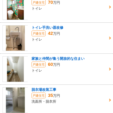
70
万円
戸建住宅
トイレ
トイレ手洗い器改修
42
万円
戸建住宅
トイレ
家族と仲間が集う開放的な住まい
60
万円
戸建住宅
トイレ
脱衣場改装工事
35
万円
戸建住宅
洗面所・脱衣所