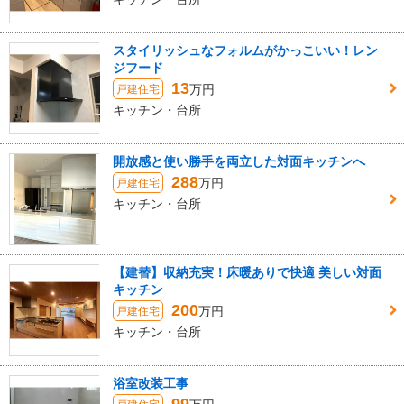
スタイリッシュなフォルムがかっこいい！レン
ジフード
13
万円
戸建住宅
キッチン・台所
開放感と使い勝手を両立した対面キッチンへ
288
万円
戸建住宅
キッチン・台所
【建替】収納充実！床暖ありで快適 美しい対面
キッチン
200
万円
戸建住宅
キッチン・台所
浴室改装工事