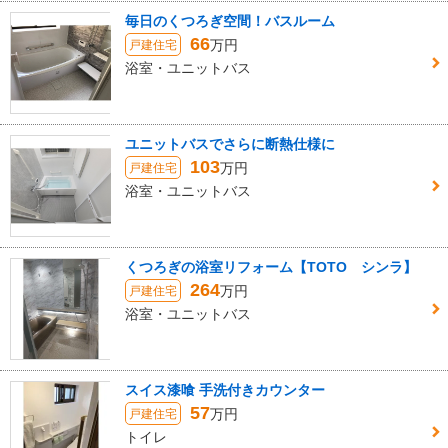
毎日のくつろぎ空間！バスルーム
66
万円
戸建住宅
浴室・ユニットバス
ユニットバスでさらに断熱仕様に
103
万円
戸建住宅
浴室・ユニットバス
くつろぎの浴室リフォーム【TOTO シンラ】
264
万円
戸建住宅
浴室・ユニットバス
スイス漆喰 手洗付きカウンター
57
万円
戸建住宅
トイレ