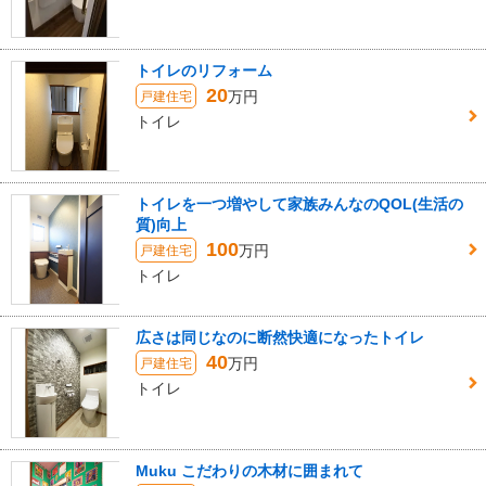
トイレのリフォーム
20
万円
戸建住宅
トイレ
トイレを一つ増やして家族みんなのQOL(生活の
質)向上
100
万円
戸建住宅
トイレ
広さは同じなのに断然快適になったトイレ
40
万円
戸建住宅
トイレ
Muku こだわりの木材に囲まれて