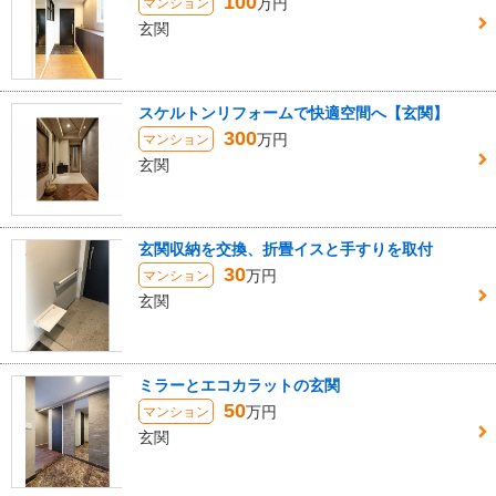
100
万円
マンション
玄関
スケルトンリフォームで快適空間へ【玄関】
300
万円
マンション
玄関
玄関収納を交換、折畳イスと手すりを取付
30
万円
マンション
玄関
ミラーとエコカラットの玄関
50
万円
マンション
玄関