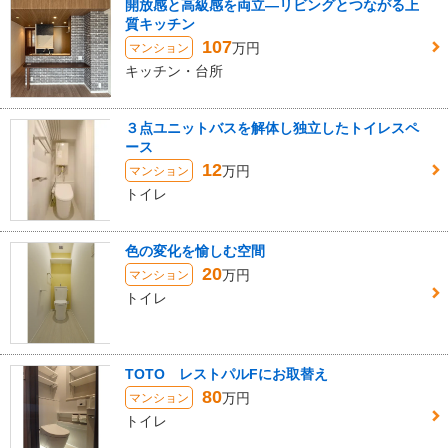
開放感と高級感を両立―リビングとつながる上
質キッチン
107
万円
マンション
キッチン・台所
３点ユニットバスを解体し独立したトイレスペ
ース
12
万円
マンション
トイレ
色の変化を愉しむ空間
20
万円
マンション
トイレ
TOTO レストパルFにお取替え
80
万円
マンション
トイレ