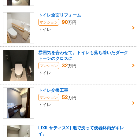
トイレ全面リフォーム
90
万円
マンション
トイレ
雰囲気を合わせて。トイレも落ち着いたダーク
トーンのクロスに
32
万円
マンション
トイレ
トイレ交換工事
52
万円
マンション
トイレ
LIXILサティスX | 泡で洗って便器鉢内がキレ
イ。