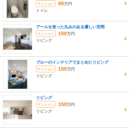
65
万円
マンション
トイレ
アールを使った丸みのある優しい空間
150
万円
マンション
リビング
ブルーのインテリアでまとめたリビング
150
万円
マンション
リビング
リビング
150
万円
マンション
リビング