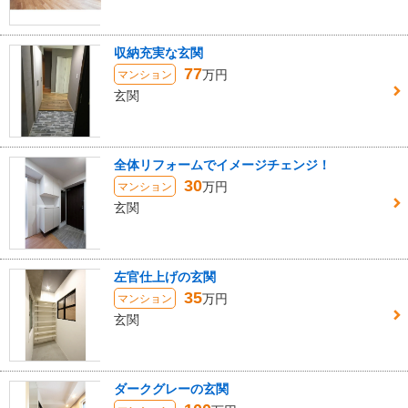
収納充実な玄関
77
万円
マンション
玄関
全体リフォームでイメージチェンジ！
30
万円
マンション
玄関
左官仕上げの玄関
35
万円
マンション
玄関
ダークグレーの玄関