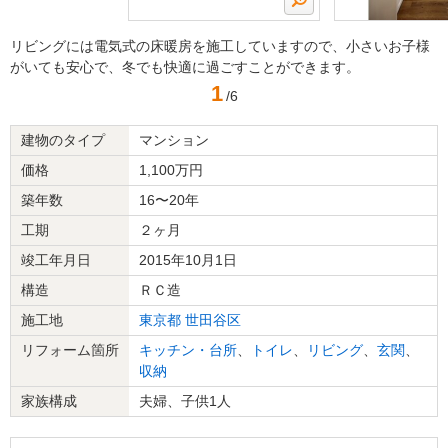
リビングには電気式の床暖房を施工していますので、小さいお子様
がいても安心で、冬でも快適に過ごすことができます。
1
/6
建物のタイプ
マンション
価格
1,100万円
築年数
16〜20年
工期
２ヶ月
竣工年月日
2015年10月1日
構造
ＲＣ造
施工地
東京都
世田谷区
リフォーム箇所
キッチン・台所
、
トイレ
、
リビング
、
玄関
、
収納
家族構成
夫婦、子供1人