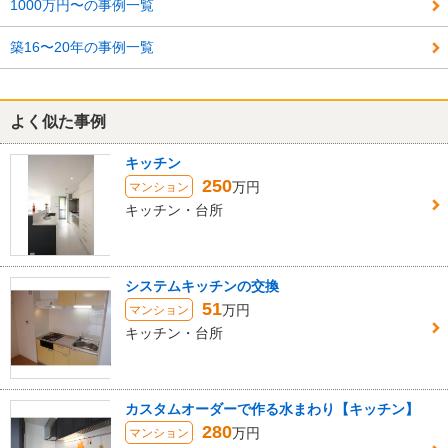
1000万円〜の事例一覧
築16〜20年の事例一覧
よく似た事例
キッチン
250
万円
マンション
キッチン・台所
システムキッチンの交換
51
万円
マンション
キッチン・台所
カスタムオーダーで作る水まわり【キッチン】
280
万円
マンション