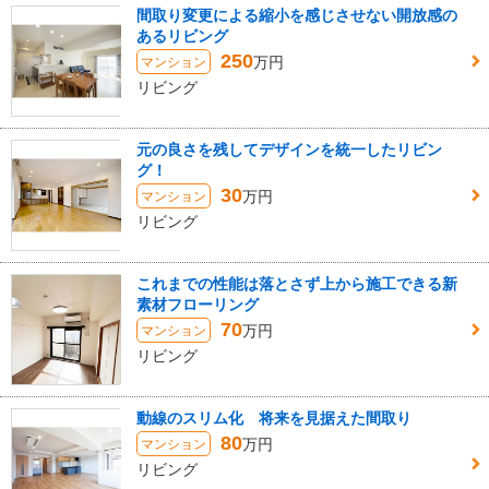
間取り変更による縮小を感じさせない開放感の
あるリビング
250
万円
マンション
リビング
元の良さを残してデザインを統一したリビン
グ！
30
万円
マンション
リビング
これまでの性能は落とさず上から施工できる新
素材フローリング
70
万円
マンション
リビング
動線のスリム化 将来を見据えた間取り
80
万円
マンション
リビング