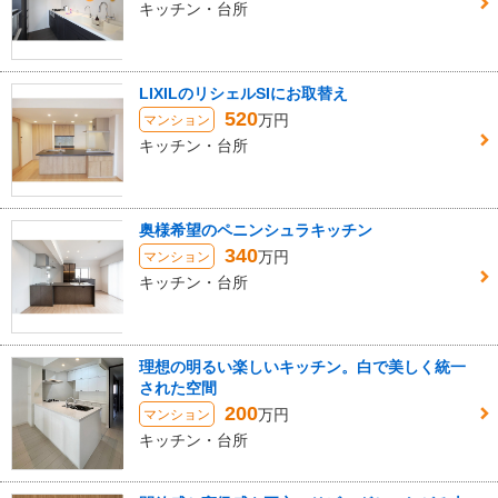
キッチン・台所
LIXILのリシェルSIにお取替え
520
万円
マンション
キッチン・台所
奥様希望のペニンシュラキッチン
340
万円
マンション
キッチン・台所
理想の明るい楽しいキッチン。白で美しく統一
された空間
200
万円
マンション
キッチン・台所