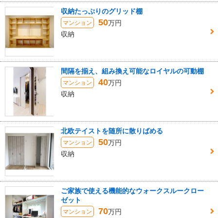
収納たっぷりのグリッド棚
50
万円
マンション
収納
間隔を揃え、組み換え可能なロイヤルの可動棚
40
万円
マンション
収納
北欧テイストを随所に散りばめる
50
万円
マンション
収納
ご家族で使える機能的なウォークスルークロー
ゼット
70
万円
マンション