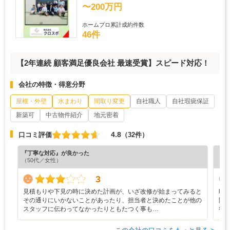
〜200万円
ホームプロ累計成約件数
46件
【2年連続 顧客満足優良会社 最速受賞】スピード対応！
会社の特徴・得意分野
屋根・外壁
水まわり
間取り変更
自社職人
自社瑕疵保証
新築可
中古物件紹介
地元密着
4.8
口コミ評価
（32件）
『丁寧な対応』が良かった
『丁
（50代／女性）
（5
3
見積もりや下見の時に決めた計画が、いざ改修が始まってみると
時
その通りにいかないことがあったり、担当者と決めたことが他の
間
スタッフに伝わってなかったりともたつく事も…
行