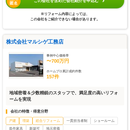
この会社を含めた会社紹介を申込む
匿名
※リフォーム内容によっては、
この会社をご紹介できない場合があります。
株式会社マルシゲ工務店
事例中心価格帯
〜700万円
ホームプロ累計成約件数
157件
地域密着＆少数精鋭のスタッフで、満足度の高いリフォ
ームを実現
会社の特徴・得意分野
戸建
増築
総合リフォーム
一貫担当者制
ショールーム
造作家具
新築可
地元密着