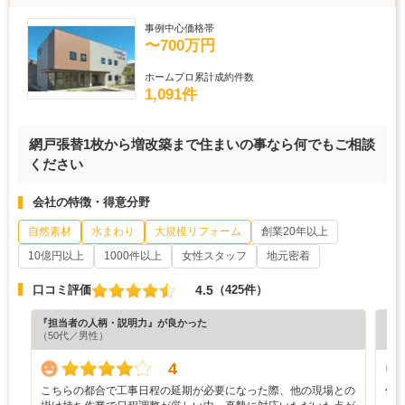
事例中心価格帯
〜700万円
ホームプロ累計成約件数
1,091件
網戸張替1枚から増改築まで住まいの事なら何でもご相談
ください
会社の特徴・得意分野
自然素材
水まわり
大規模リフォーム
創業20年以上
10億円以上
1000件以上
女性スタッフ
地元密着
4.5
口コミ評価
（425件）
『担当者の人柄・説明力』が良かった
『満
（50代／男性）
（6
4
こちらの都合で工事日程の延期が必要になった際、他の現場との
修