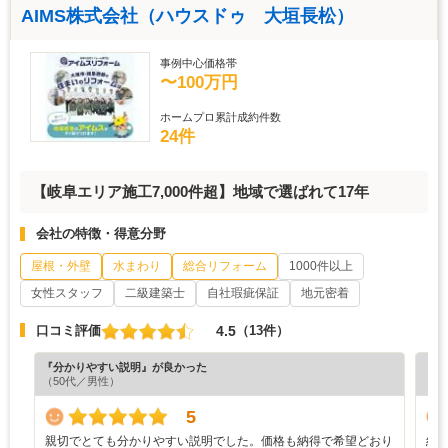
AIMS株式会社（ハウスドゥ 大垣長松）
事例中心価格帯
〜100万円
ホームプロ累計成約件数
24件
【岐阜エリア施工7,000件超】地域で選ばれて17年
会社の特徴・得意分野
屋根・外壁
水まわり
総合リフォーム
1000件以上
女性スタッフ
二級建築士
自社瑕疵保証
地元密着
4.5
口コミ評価
（13件）
『分かりやすい説明』が良かった
『担
（50代／男性）
（6
5
親切でとても分かりやすい説明でした。価格も納得で希望どおり
結