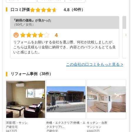
4.8
口コミ評価
（40件）
『納得の価格』が良かった
『担
（50代／女性）
（5
4
リフォームをお願いする会社を選ぶ際、何社か比較しましたが、
リ
こちらは見積もり金額に納得でき、内容とのバランスもとても良
いと感じました。
この会社の口コミをもっと見る >
リフォーム事例
（38件）
洋室/窓・サッシ
外構・エクステリア/外構・エ
キッチン・台所
戸建住宅
クステリア/...
マンション
347万円
戸建住宅
1000万円