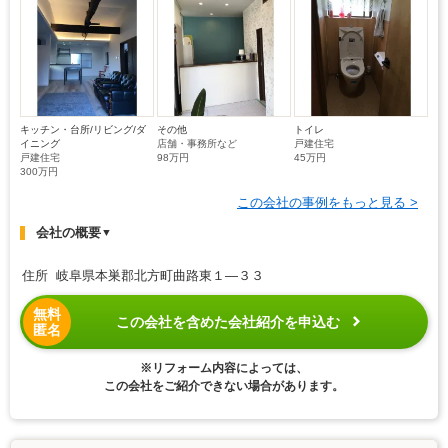
キッチン・台所/リビング/ダ
その他
トイレ
イニング
店舗・事務所など
戸建住宅
戸建住宅
98万円
45万円
300万円
この会社の事例をもっと見る >
会社の概要
▼
住所 岐阜県本巣郡北方町曲路東１―３３
無料
この会社を含めた会社紹介を申込む
匿名
※リフォーム内容によっては、
この会社をご紹介できない場合があります。