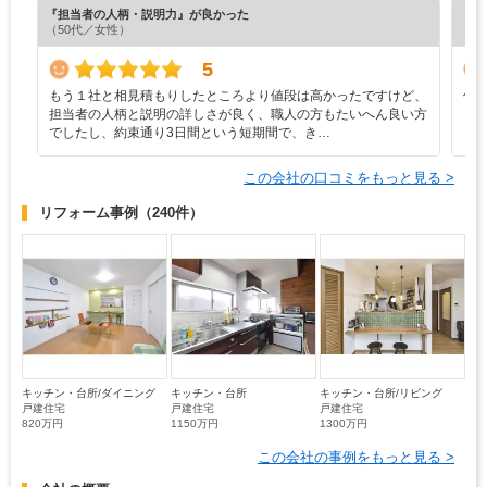
『担当者の人柄・説明力』が良かった
『丁
（50代／女性）
（6
5
もう１社と相見積もりしたところより値段は高かったですけど、
何
担当者の人柄と説明の詳しさが良く、職人の方もたいへん良い方
でしたし、約束通り3日間という短期間で、き…
この会社の口コミをもっと見る >
リフォーム事例
（240件）
キッチン・台所/ダイニング
キッチン・台所
キッチン・台所/リビング
戸建住宅
戸建住宅
戸建住宅
820万円
1150万円
1300万円
この会社の事例をもっと見る >