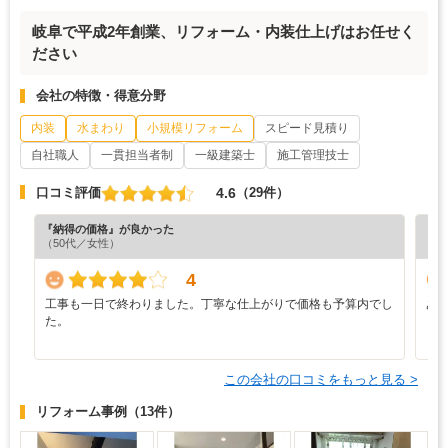
岐阜で平成2年創業、リフォーム・内装仕上げはお任せく
ださい
会社の特徴・得意分野
内装
水まわり
小規模リフォーム
スピード見積り
自社職人
一貫担当者制
一級建築士
施工管理技士
4.6
口コミ評価
（29件）
『納得の価格』が良かった
『素
（50代／女性）
（5
4
工事も一日で終わりました。丁寧な仕上がりで価格も予算内でし
あ
た。
この会社の口コミをもっと見る >
リフォーム事例
（13件）