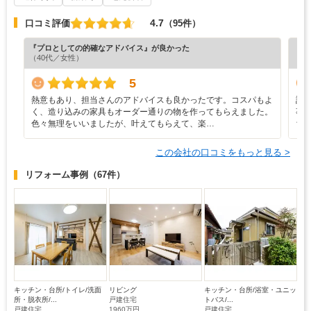
4.7
口コミ評価
（95件）
『プロとしての的確なアドバイス』が良かった
『担
（40代／女性）
（7
5
熱意もあり、担当さんのアドバイスも良かったです。コスパもよ
設
く、造り込みの家具もオーダー通りの物を作ってもらえました。
事
色々無理をいいましたが、叶えてもらえて、楽…
ち
この会社の口コミをもっと見る >
リフォーム事例
（67件）
キッチン・台所/トイレ/洗面
リビング
キッチン・台所/浴室・ユニッ
所・脱衣所/...
戸建住宅
トバス/...
戸建住宅
1960万円
戸建住宅