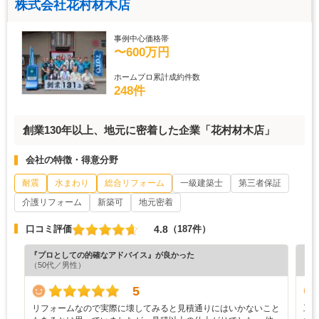
株式会社花村材木店
事例中心価格帯
〜600万円
ホームプロ累計成約件数
248件
創業130年以上、地元に密着した企業「花村材木店」
会社の特徴・得意分野
耐震
水まわり
総合リフォーム
一級建築士
第三者保証
介護リフォーム
新築可
地元密着
4.8
口コミ評価
（187件）
『プロとしての的確なアドバイス』が良かった
『丁
（50代／男性）
（5
5
リフォームなので実際に壊してみると見積通りにはいかないこと
工