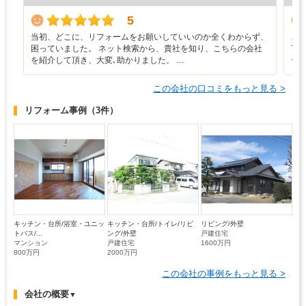
5
当初、どこに、リフォームをお願いしていいのか全くわからず、
こ
困っていました。 ネット検索から、貴社を知り、こちらの会社
下
を紹介して頂き、大変､助かりました。 …
ー
この会社の口コミをもっと見る >
リフォーム事例
（3件）
キッチン・台所/浴室・ユニッ
キッチン・台所/トイレ/リビ
リビング/外壁
トバス/...
ング/外壁
戸建住宅
マンション
戸建住宅
1600万円
800万円
2000万円
この会社の事例をもっと見る >
会社の概要
▼