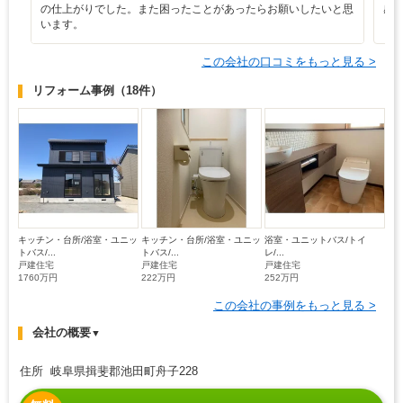
の仕上がりでした。また困ったことがあったらお願いしたいと思
感
います。
この会社の口コミをもっと見る >
リフォーム事例
（18件）
キッチン・台所/浴室・ユニッ
キッチン・台所/浴室・ユニッ
浴室・ユニットバス/トイ
トバス/...
トバス/...
レ/...
戸建住宅
戸建住宅
戸建住宅
1760万円
222万円
252万円
この会社の事例をもっと見る >
会社の概要
▼
住所 岐阜県揖斐郡池田町舟子228