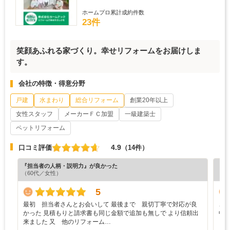
ホームプロ累計成約件数
23件
笑顔あふれる家づくり。幸せリフォームをお届けしま
す。
会社の特徴・得意分野
戸建
水まわり
総合リフォーム
創業20年以上
女性スタッフ
メーカーＦＣ加盟
一級建築士
ペットリフォーム
4.9
口コミ評価
（14件）
『担当者の人柄・説明力』が良かった
『工
（60代／女性）
（6
5
最初 担当者さんとお会いして 最後まで 親切丁寧で対応が良
こ
かった 見積もりと請求書も同じ金額で追加も無しで より信頼出
中
来ました 又 他のリフォーム…
リ