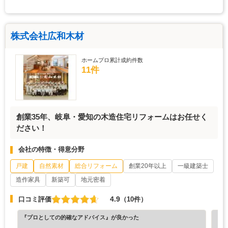
株式会社広和木材
ホームプロ累計成約件数
11件
創業35年、岐阜・愛知の木造住宅リフォームはお任せく
ださい！
会社の特徴・得意分野
戸建
自然素材
総合リフォーム
創業20年以上
一級建築士
造作家具
新築可
地元密着
4.9
口コミ評価
（10件）
『プロとしての的確なアドバイス』が良かった
『納
（3