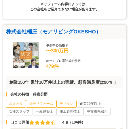
※リフォーム内容によっては、
この会社をご紹介できない場合があります。
株式会社桶庄（モアリビングOKESHO）
事例中心価格帯
〜300万円
ホームプロ累計成約件数
479件
創業150年 累計10万件以上の実績。顧客満足度は90％！
会社の特徴・得意分野
水まわり
総合リフォーム
デザイン
創業20年以上
女性スタッフ
一級建築士
施工管理技士
中古物件紹介
4.6
口コミ評価
（184件）