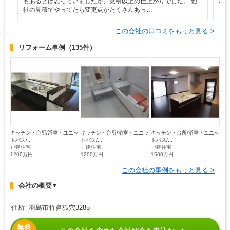
もあるとは思っていましたが、見積以上の仕上がりでした。 他
な
社の見積でやってたら変更点がたくさんあっ…
この会社の口コミをもっと見る >
リフォーム事例
（135件）
キッチン・台所/浴室・ユニッ
キッチン・台所/浴室・ユニッ
キッチン・台所/浴室・ユニッ
トバス/...
トバス/...
トバス/...
戸建住宅
戸建住宅
戸建住宅
1200万円
1200万円
1500万円
この会社の事例をもっと見る >
会社の概要
▼
住所 羽島市竹鼻狐穴3285
無料