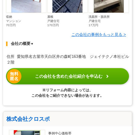
収納
屋根
洗面所・脱衣所
マンション
戸建住宅
戸建住宅
70万円
170万円
17万円
この会社の事例をもっと見る >
会社の概要
▼
住所 愛知県名古屋市天白区井の森町163番地 ジェイテクノ本社ビル
２階
無料
この会社を含めた会社紹介を申込む
匿名
※リフォーム内容によっては、
この会社をご紹介できない場合があります。
株式会社クロスポ
事例中心価格帯