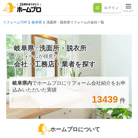
ログイン
メニュー
リフォームTOP
岐阜県
洗面所・脱衣所リフォームの会社一覧
岐阜県
洗面所・脱衣所
で
リフォームが得意な
会社・工務店・業者を探す
岐阜県
内
でホームプロにリフォーム会社紹介をお申
込みいただいた実績
13439
件
ホームプロについて