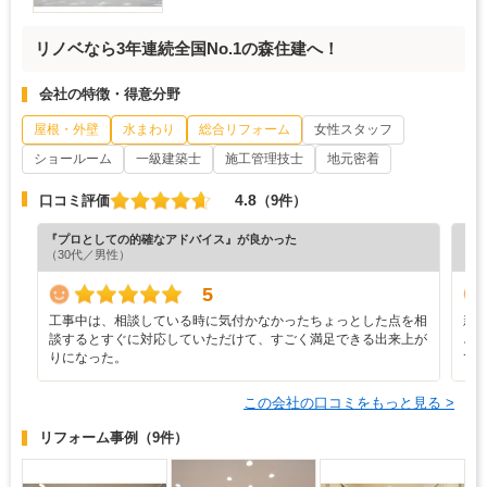
リノベなら3年連続全国No.1の森住建へ！
会社の特徴・得意分野
屋根・外壁
水まわり
総合リフォーム
女性スタッフ
ショールーム
一級建築士
施工管理技士
地元密着
4.8
口コミ評価
（9件）
『プロとしての的確なアドバイス』が良かった
『担
（30代／男性）
（4
5
工事中は、相談している時に気付かなかったちょっとした点を相
新
談するとすぐに対応していただけて、すごく満足できる出来上が
ざ
りになった。
て
この会社の口コミをもっと見る >
リフォーム事例
（9件）