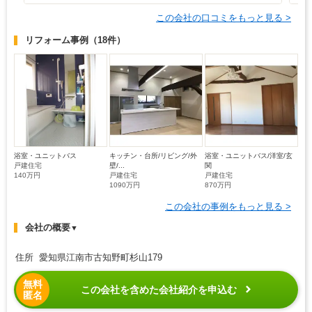
この会社の口コミをもっと見る >
リフォーム事例
（18件）
浴室・ユニットバス
キッチン・台所/リビング/外
浴室・ユニットバス/洋室/玄
戸建住宅
壁/...
関
140万円
戸建住宅
戸建住宅
1090万円
870万円
この会社の事例をもっと見る >
会社の概要
▼
住所 愛知県江南市古知野町杉山179
無料
この会社を含めた会社紹介を申込む
匿名