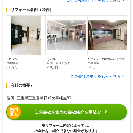
この会社の口コミをもっと見る >
リフォーム事例
（30件）
リビング
その他
キッチン・台所/洋室/その他
戸建住宅
店舗・事務所など
戸建住宅
450万円
950万円
140万円
この会社の事例をもっと見る >
会社の概要
▼
住所 三重県三重郡朝日町大字縄生861
無料
この会社を含めた会社紹介を申込む
匿名
※リフォーム内容によっては、
この会社をご紹介できない場合があります。