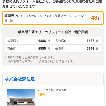
多数の優良リフォーム会社から、ご要望に応じて最適な会社をご紹
介させていただきます！
岐阜県
内
にお住まいの方に紹介できる加盟会社（リフォーム会
48
社
社）数：
岐阜県
主要エリアのリフォーム会社ご紹介実績
6888
6847
加茂郡
各務原市
件
件
6555
5944
高山市
岐阜市
件
件
※2026年8月のご紹介実績の一例です。
他の地域でもリフォーム会社をご紹介しております。
株式会社森住建
ホームプロ累計成約件数
18件