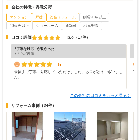
会社の特徴・得意分野
マンション
戸建
総合リフォーム
創業20年以上
10億円以上
ショールーム
新築可
地元密着
5.0
口コミ評価
（17件）
『丁寧な対応』が良かった
『満
（30代／男性）
（9
5
最後まで丁寧に対応していただけました。ありがとうございまし
室
た。
丁
す
この会社の口コミをもっと見る >
リフォーム事例
（24件）