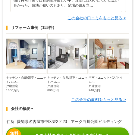
掛け持ち作業で日程調整が厳しい中、真摯に対応いただいた点が
も
良かった。敷地が狭いのもあり、足場の組み立…
この会社の口コミをもっと見る >
リフォーム事例
（153件）
キッチン・台所/浴室・ユニッ
キッチン・台所/浴室・ユニッ
浴室・ユニットバス/トイ
トバス/...
トバス/...
レ/...
戸建住宅
戸建住宅
戸建住宅
1000万円
800万円
940万円
この会社の事例をもっと見る >
会社の概要
▼
住所 愛知県名古屋市中区栄2-2-23 アーク白川公園ビルディング
無料