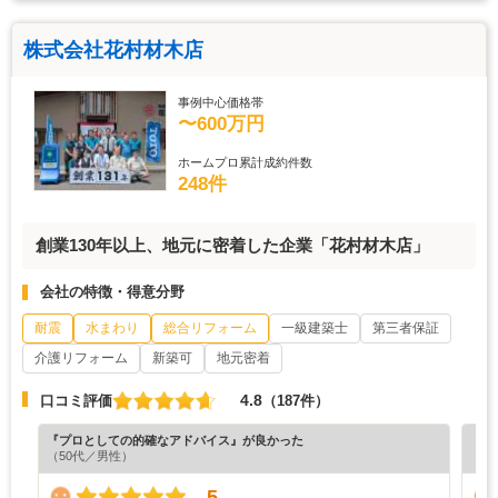
株式会社花村材木店
事例中心価格帯
〜600万円
ホームプロ累計成約件数
248件
創業130年以上、地元に密着した企業「花村材木店」
会社の特徴・得意分野
耐震
水まわり
総合リフォーム
一級建築士
第三者保証
介護リフォーム
新築可
地元密着
4.8
口コミ評価
（187件）
『プロとしての的確なアドバイス』が良かった
『丁
（50代／男性）
（5
5