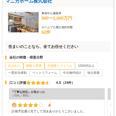
マニカホーム株式会社
事例中心価格帯
500〜1,000万円
ホームプロ累計成約件数
62件
住まいのことなら、全てお任せください
会社の特徴・得意分野
水まわり
間取り変更
大規模リフォーム
1000件以上
一貫担当者制
ペットリフォーム
中古物件紹介
地元密着
4.5
口コミ評価
（24件）
『丁寧な対応』が良かった
『丁
（70代／男性）
（6
4
計画予定通り完了して頂きありがとうございました。
こ
独