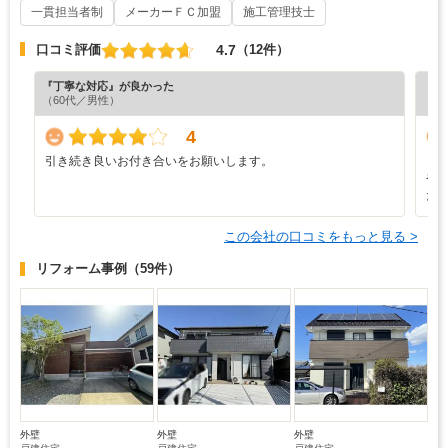
一貫担当者制
メーカーＦＣ加盟
施工管理技士
4.7
口コミ評価
（12件）
『丁寧な対応』が良かった
『担
（60代／男性）
（4
4
引き続き良いお付き合いをお願いします。
し
や
た
この会社の口コミをもっと見る >
リフォーム事例
（59件）
外壁
外壁
外壁