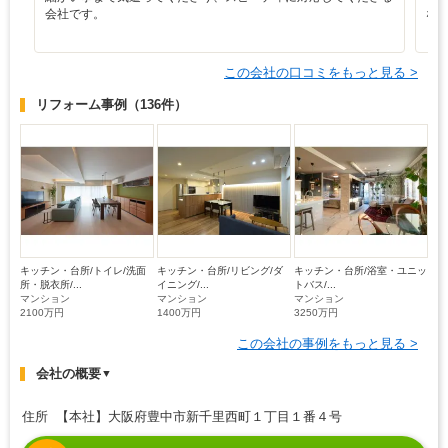
会社です。
な
この会社の口コミをもっと見る >
リフォーム事例
（136件）
キッチン・台所/トイレ/洗面
キッチン・台所/リビング/ダ
キッチン・台所/浴室・ユニッ
所・脱衣所/...
イニング/...
トバス/...
マンション
マンション
マンション
2100万円
1400万円
3250万円
この会社の事例をもっと見る >
会社の概要
▼
住所 【本社】大阪府豊中市新千里西町１丁目１番４号