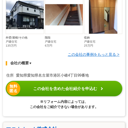
外壁/屋根/その他
階段
収納
戸建住宅
戸建住宅
戸建住宅
135万円
6万円
25万円
この会社の事例をもっと見る >
会社の概要
▼
住所 愛知県愛知県名古屋市港区小碓4丁目99番地
無料
この会社を含めた会社紹介を申込む
匿名
※リフォーム内容によっては、
この会社をご紹介できない場合があります。