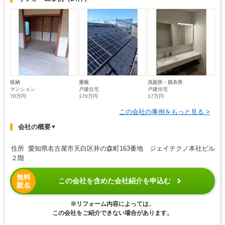
収納
屋根
洗面所・脱衣所
マンション
戸建住宅
戸建住宅
70万円
170万円
17万円
この会社の事例をもっと見る >
会社の概要
▼
住所 愛知県名古屋市天白区井の森町163番地 ジェイテクノ本社ビル
２階
無料
この会社を含めた会社紹介を申込む
匿名
※リフォーム内容によっては、
この会社をご紹介できない場合があります。