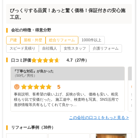
びっくりする品質！あっと驚く価格！保証付きの安心施
工店。
会社の特徴・得意分野
戸建
屋根・外壁
総合リフォーム
1000件以上
スピード見積り
自社職人
女性スタッフ
介護リフォーム
4.7
口コミ評価
（27件）
『丁寧な対応』が良かった
『担
（50代／男性）
（5
5
事前説明、客希望の吸い上げ、反映が良い。 価格も安い。相見
担
積もり比で安価だった。 施工途中、検査時も写真、SNS活用で
へ
進捗情報等共有もしてくれて良かっ…
か
この会社の口コミをもっと見る >
リフォーム事例
（38件）