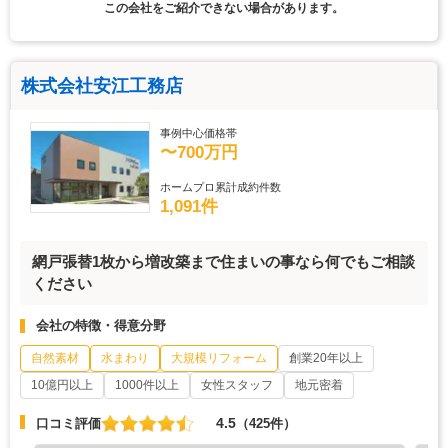
この会社をご紹介できない場合があります。
株式会社安江工務店
事例中心価格帯
〜700万円
ホームプロ累計成約件数
1,091件
網戸張替1枚から増改築まで住まいの事なら何でもご相談
ください
会社の特徴・得意分野
自然素材
水まわり
大規模リフォーム
創業20年以上
10億円以上
1000件以上
女性スタッフ
地元密着
4.5
口コミ評価
（425件）