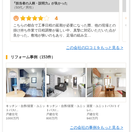
『担当者の人柄・説明力』が良かった
『満
（50代／男性）
（6
4
こちらの都合で工事日程の延期が必要になった際、他の現場との
修
掛け持ち作業で日程調整が厳しい中、真摯に対応いただいた点が
も
良かった。敷地が狭いのもあり、足場の組み立…
この会社の口コミをもっと見る >
リフォーム事例
（153件）
キッチン・台所/浴室・ユニッ
キッチン・台所/浴室・ユニッ
浴室・ユニットバス/トイ
トバス/...
トバス/...
レ/...
戸建住宅
戸建住宅
戸建住宅
1000万円
800万円
940万円
この会社の事例をもっと見る >