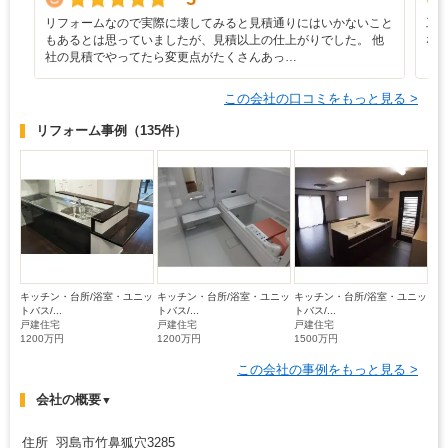
リフォームなので実際に壊してみると見積通りにはいかないこと
工
もあるとは思っていましたが、見積以上の仕上がりでした。 他
な
社の見積でやってたら変更点がたくさんあっ…
この会社の口コミをもっと見る >
リフォーム事例
（135件）
キッチン・台所/浴室・ユニッ
キッチン・台所/浴室・ユニッ
キッチン・台所/浴室・ユニッ
トバス/...
トバス/...
トバス/...
戸建住宅
戸建住宅
戸建住宅
1200万円
1200万円
1500万円
この会社の事例をもっと見る >
会社の概要
▼
住所 羽島市竹鼻狐穴3285