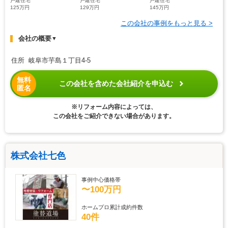
戸建住宅
戸建住宅
戸建住宅
125万円
129万円
145万円
この会社の事例をもっと見る >
会社の概要
▼
住所 岐阜市芋島１丁目4-5
無料
この会社を含めた会社紹介を申込む
匿名
※リフォーム内容によっては、
この会社をご紹介できない場合があります。
株式会社七色
事例中心価格帯
〜100万円
ホームプロ累計成約件数
40件