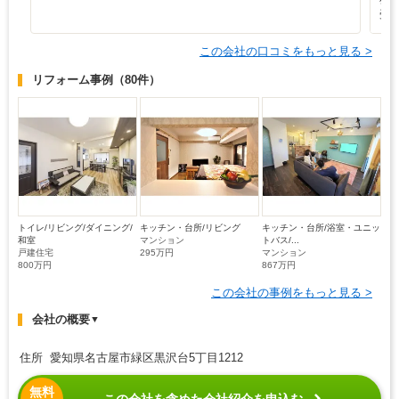
受
この会社の口コミをもっと見る >
リフォーム事例
（80件）
トイレ/リビング/ダイニング/
キッチン・台所/リビング
キッチン・台所/浴室・ユニッ
和室
マンション
トバス/...
戸建住宅
295万円
マンション
800万円
867万円
この会社の事例をもっと見る >
会社の概要
▼
住所 愛知県名古屋市緑区黒沢台5丁目1212
無料
この会社を含めた会社紹介を申込む