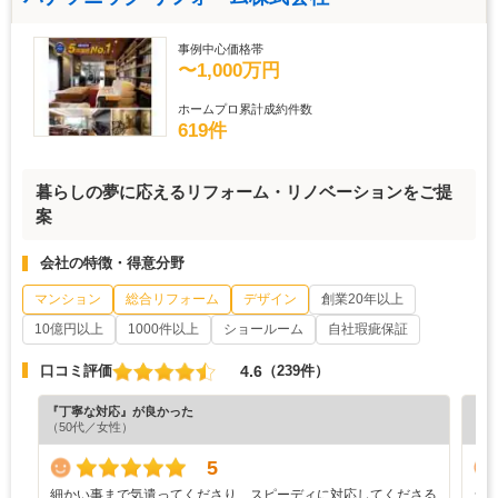
事例中心価格帯
〜1,000万円
ホームプロ累計成約件数
619件
暮らしの夢に応えるリフォーム・リノベーションをご提
案
会社の特徴・得意分野
マンション
総合リフォーム
デザイン
創業20年以上
10億円以上
1000件以上
ショールーム
自社瑕疵保証
4.6
口コミ評価
（239件）
『丁寧な対応』が良かった
『分
（50代／女性）
（6
5
細かい事まで気遣ってくださり、スピーディに対応してくださる
シ