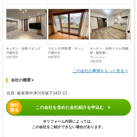
キッチン・台所/リビング
リビング/洋室/窓・サッシ
キッチン・台所/トイレ/洗面
戸建住宅
戸建住宅
所・脱衣所/...
130万円
200万円
マンション
150万円
この会社の事例をもっと見る >
会社の概要
▼
住所 岐阜県中津川市坂下1427-13
無料
この会社を含めた会社紹介を申込む
匿名
※リフォーム内容によっては、
この会社をご紹介できない場合があります。