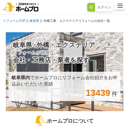
ログイン
メニュー
リフォームTOP
岐阜県
外構工事、エクステリアリフォームの会社一覧
岐阜県
外構・エクステリア
で
リフォームが得意な
会社・工務店・業者を探す
岐阜県
内
でホームプロにリフォーム会社紹介をお申
込みいただいた実績
13439
件
ホームプロについて