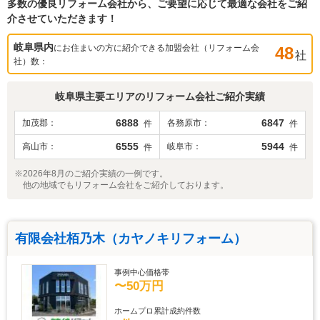
多数の優良リフォーム会社から、ご要望に応じて最適な会社をご紹
介させていただきます！
岐阜県
内
にお住まいの方に紹介できる加盟会社（リフォーム会
48
社
社）数：
岐阜県
主要エリアのリフォーム会社ご紹介実績
6888
6847
加茂郡
各務原市
件
件
6555
5944
高山市
岐阜市
件
件
※2026年8月のご紹介実績の一例です。
他の地域でもリフォーム会社をご紹介しております。
有限会社栢乃木（カヤノキリフォーム）
事例中心価格帯
〜50万円
ホームプロ累計成約件数