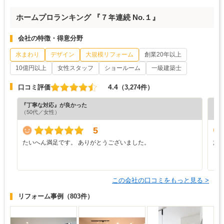
ホームプロランキング 『７年連続 No.１』
会社の特徴・得意分野
水まわり
デザイン
大規模リフォーム
創業20年以上
10億円以上
女性スタッフ
ショールーム
一級建築士
4.4
口コミ評価
（3,274件）
『丁寧な対応』が良かった
『分
（50代／女性）
（5
5
たいへん満足です。 ありがとうございました。
施
う
り
この会社の口コミをもっと見る >
リフォーム事例
（803件）