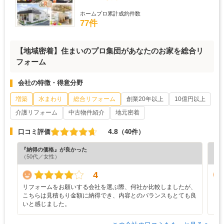
ホームプロ累計成約件数
77件
【地域密着】住まいのプロ集団があなたのお家を総合リ
フォーム
会社の特徴・得意分野
増築
水まわり
総合リフォーム
創業20年以上
10億円以上
介護リフォーム
中古物件紹介
地元密着
4.8
口コミ評価
（40件）
『納得の価格』が良かった
『担
（50代／女性）
（5
4
リフォームをお願いする会社を選ぶ際、何社か比較しましたが、
リ
こちらは見積もり金額に納得でき、内容とのバランスもとても良
いと感じました。