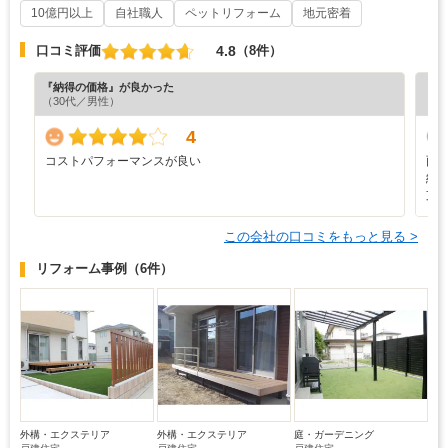
10億円以上
自社職人
ペットリフォーム
地元密着
4.8
口コミ評価
（8件）
『納得の価格』が良かった
『丁
（30代／男性）
（5
4
コストパフォーマンスが良い
雨
納
支
この会社の口コミをもっと見る >
リフォーム事例
（6件）
外構・エクステリア
外構・エクステリア
庭・ガーデニング