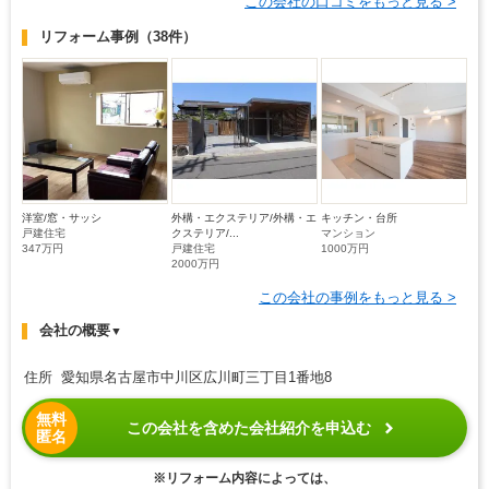
この会社の口コミをもっと見る >
リフォーム事例
（38件）
洋室/窓・サッシ
外構・エクステリア/外構・エ
キッチン・台所
戸建住宅
クステリア/...
マンション
347万円
戸建住宅
1000万円
2000万円
この会社の事例をもっと見る >
会社の概要
▼
住所 愛知県名古屋市中川区広川町三丁目1番地8
無料
この会社を含めた会社紹介を申込む
匿名
※リフォーム内容によっては、