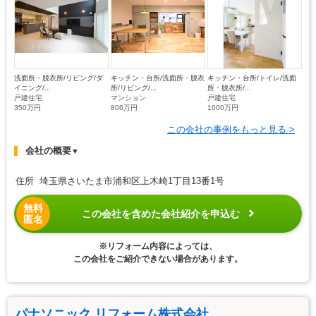
洗面所・脱衣所/リビング/ダ
キッチン・台所/洗面所・脱衣
キッチン・台所/トイレ/洗面
イニング/...
所/リビング/...
所・脱衣所/...
戸建住宅
マンション
戸建住宅
350万円
806万円
1000万円
この会社の事例をもっと見る >
会社の概要
▼
住所 埼玉県さいたま市浦和区上木崎1丁目13番1号
無料
この会社を含めた会社紹介を申込む
匿名
※リフォーム内容によっては、
この会社をご紹介できない場合があります。
パナソニック リフォーム株式会社