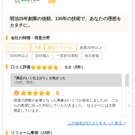
8件
明治25年創業の信頼。130年の技術で、あなたの理想を
カタチに。
会社の特徴・得意分野
マンション
戸建
総合リフォーム
創業20年以上
1000件以上
自社職人
一貫担当者制
地元密着
5.0
口コミ評価
（8件）
『満足のいく仕上がり』が良かった
『担
（50代／男性）
（5
5
現場で調整が必要となった事象がいくつか発生しましたが、こち
営
らの希望に沿った対応していただきました。 仕上がりには大変
応
満足しています。
を
この会社の口コミをもっと見る >
リフォーム事例
（14件）