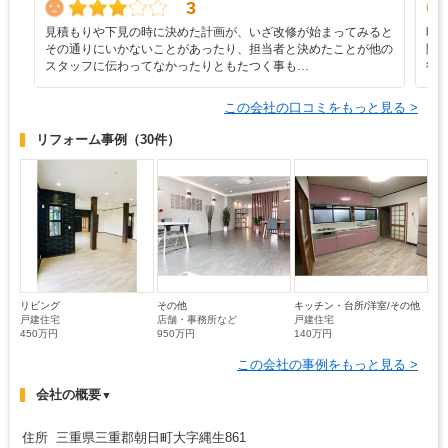
3
見積もりや下見の時に決めた計画が、いざ改修が始まってみると
時
その通りにいかないことがあったり、担当者と決めたことが他の
間
スタッフに伝わってなかったりともたつく事も…
行
この会社の口コミをもっと見る >
リフォーム事例
（30件）
リビング
その他
キッチン・台所/洋室/その他
戸建住宅
店舗・事務所など
戸建住宅
450万円
950万円
140万円
この会社の事例をもっと見る >
会社の概要
▼
住所 三重県三重郡朝日町大字縄生861