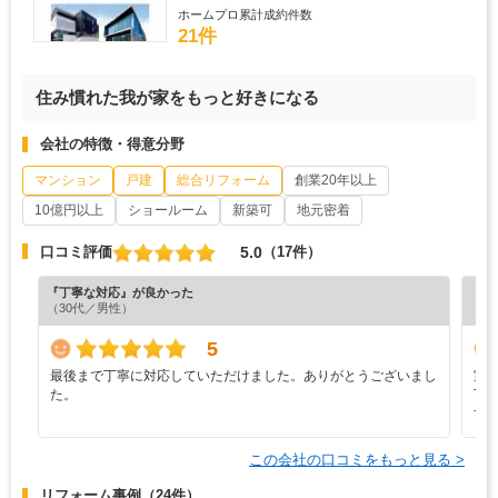
ホームプロ累計成約件数
21件
住み慣れた我が家をもっと好きになる
会社の特徴・得意分野
マンション
戸建
総合リフォーム
創業20年以上
10億円以上
ショールーム
新築可
地元密着
5.0
口コミ評価
（17件）
『丁寧な対応』が良かった
『満
（30代／男性）
（9
5
最後まで丁寧に対応していただけました。ありがとうございまし
室
た。
丁
す
この会社の口コミをもっと見る >
リフォーム事例
（24件）