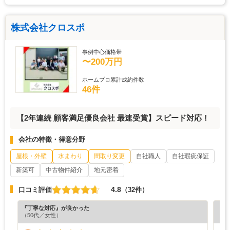
株式会社クロスポ
事例中心価格帯
〜200万円
ホームプロ累計成約件数
46件
【2年連続 顧客満足優良会社 最速受賞】スピード対応！
会社の特徴・得意分野
屋根・外壁
水まわり
間取り変更
自社職人
自社瑕疵保証
新築可
中古物件紹介
地元密着
4.8
口コミ評価
（32件）
『丁寧な対応』が良かった
『丁
（50代／女性）
（5