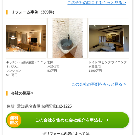
この会社の口コミをもっと見る >
リフォーム事例
（309件）
キッチン・台所/浴室・ユニッ
玄関
トイレ/リビング/ダイニング
トバス/...
戸建住宅
戸建住宅
マンション
53万円
1400万円
500万円
この会社の事例をもっと見る >
会社の概要
▼
住所 愛知県名古屋市緑区篭山2-1225
無料
この会社を含めた会社紹介を申込む
匿名
※リフォーム内容によっては、