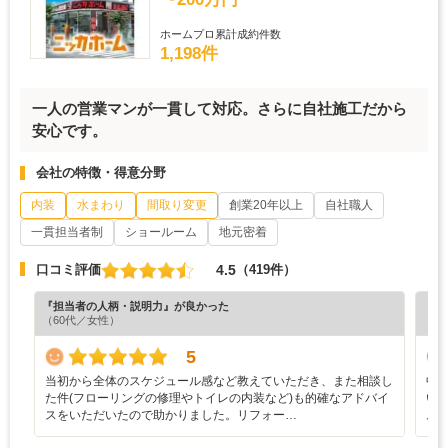
ホームプロ累計成約件数
1,198件
一人の営業マンが一貫して対応。さらに自社施工だから
安心です。
会社の特徴・得意分野
内装
水まわり
間取り変更
創業20年以上
自社職人
一貫担当者制
ショールーム
地元密着
4.5
口コミ評価
（419件）
『担当者の人柄・説明力』が良かった
『納
（60代／女性）
（6
5
当初から全体のスケジュール感など教えていただき、また相談し
中
た件(フローリングの修理やトイレの内装など)も的確なアドバイ
い
スをいただいたので助かりました。リフォー…
ム