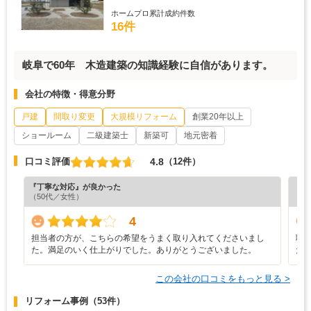
ホームプロ累計成約件数
16件
岐阜で60年 木造建築の知識経験に自信があります。
会社の特徴・得意分野
戸建
間取り変更
大規模リフォーム
創業20年以上
ショールーム
二級建築士
新築可
地元密着
4.8
口コミ評価
（12件）
『丁寧な対応』が良かった
『プ
（50代／女性）
（5
4
担当者の方が、こちらの希望をうまく取り入れてくださいまし
職
た。満足のいく仕上がりでした。ありがとうございました。
た
この会社の口コミをもっと見る >
リフォーム事例
（53件）