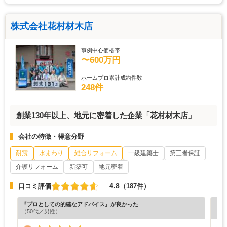
株式会社花村材木店
事例中心価格帯
〜600万円
ホームプロ累計成約件数
248件
創業130年以上、地元に密着した企業「花村材木店」
会社の特徴・得意分野
耐震
水まわり
総合リフォーム
一級建築士
第三者保証
介護リフォーム
新築可
地元密着
4.8
口コミ評価
（187件）
『プロとしての的確なアドバイス』が良かった
『丁
（50代／男性）
（5