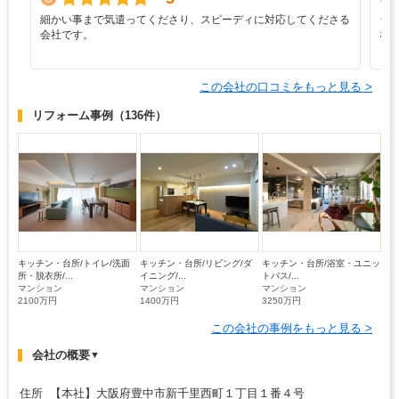
細かい事まで気遣ってくださり、スピーディに対応してくださる
シ
会社です。
な
この会社の口コミをもっと見る >
リフォーム事例
（136件）
キッチン・台所/トイレ/洗面
キッチン・台所/リビング/ダ
キッチン・台所/浴室・ユニッ
所・脱衣所/...
イニング/...
トバス/...
マンション
マンション
マンション
2100万円
1400万円
3250万円
この会社の事例をもっと見る >
会社の概要
▼
住所 【本社】大阪府豊中市新千里西町１丁目１番４号