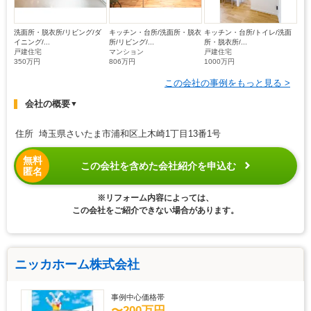
洗面所・脱衣所/リビング/ダ
キッチン・台所/洗面所・脱衣
キッチン・台所/トイレ/洗面
イニング/...
所/リビング/...
所・脱衣所/...
戸建住宅
マンション
戸建住宅
350万円
806万円
1000万円
この会社の事例をもっと見る >
会社の概要
▼
住所 埼玉県さいたま市浦和区上木崎1丁目13番1号
無料
この会社を含めた会社紹介を申込む
匿名
※リフォーム内容によっては、
この会社をご紹介できない場合があります。
ニッカホーム株式会社
事例中心価格帯
〜200万円