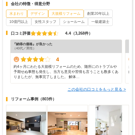
会社の特徴・得意分野
水まわり
デザイン
大規模リフォーム
創業20年以上
10億円以上
女性スタッフ
ショールーム
一級建築士
4.4
口コミ評価
（3,268件）
『納得の価格』が良かった
『担
（40代／男性）
（5
4
約4ヶ月にわたる大規模リフォームのため、随所にのトラブルや
最
予期せぬ事態も発生し、当方も意見や苦情も言うことも数多くあ
内
りましたが、無事完了しました。 解体…
この会社の口コミをもっと見る >
リフォーム事例
（803件）