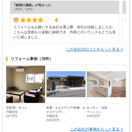
『納得の価格』が良かった
『担
（50代／女性）
（5
4
リフォームをお願いする会社を選ぶ際、何社か比較しましたが、
リ
こちらは見積もり金額に納得でき、内容とのバランスもとても良
いと感じました。
この会社の口コミをもっと見る >
リフォーム事例
（38件）
洋室/窓・サッシ
外構・エクステリア/外構・エ
キッチン・台所
戸建住宅
クステリア/...
マンション
347万円
戸建住宅
1000万円
2000万円
この会社の事例をもっと見る >