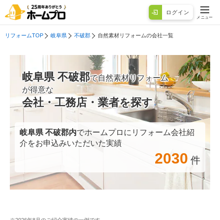
ログイン
メニュー
リフォームTOP
岐阜県
不破郡
自然素材リフォームの会社一覧
岐阜県 不破郡
で自然素材リフォーム
が得意な
会社・工務店・業者を探す
岐阜県 不破郡
内
でホームプロにリフォーム会社紹
介をお申込みいただいた実績
2030
件