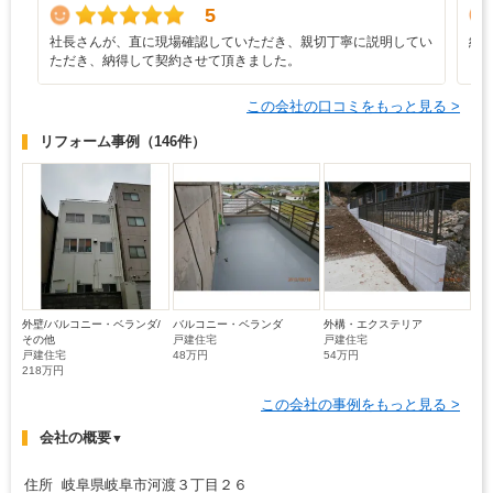
5
社長さんが、直に現場確認していただき、親切丁寧に説明してい
納
ただき、納得して契約させて頂きました。
この会社の口コミをもっと見る >
リフォーム事例
（146件）
外壁/バルコニー・ベランダ/
バルコニー・ベランダ
外構・エクステリア
その他
戸建住宅
戸建住宅
戸建住宅
48万円
54万円
218万円
この会社の事例をもっと見る >
会社の概要
▼
住所 岐阜県岐阜市河渡３丁目２６