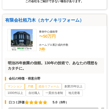
この会社をご紹介できない場合があります。
有限会社栢乃木（カヤノキリフォーム）
事例中心価格帯
〜50万円
ホームプロ累計成約件数
7件
明治25年創業の信頼。130年の技術で、あなたの理想を
カタチに。
会社の特徴・得意分野
マンション
戸建
総合リフォーム
創業20年以上
1000件以上
自社職人
一貫担当者制
地元密着
5.0
口コミ評価
（8件）