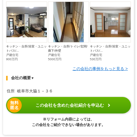
キッチン・台所/浴室・ユニッ
キッチン・台所/トイレ/玄関/
キッチン・台所/浴室・ユニッ
トバス/...
廊下/外壁
トバス/...
戸建住宅
戸建住宅
戸建住宅
900万円
5000万円
530万円
この会社の事例をもっと見る >
会社の概要
▼
住所 岐阜市大脇１－３６
無料
この会社を含めた会社紹介を申込む
匿名
※リフォーム内容によっては、
この会社をご紹介できない場合があります。