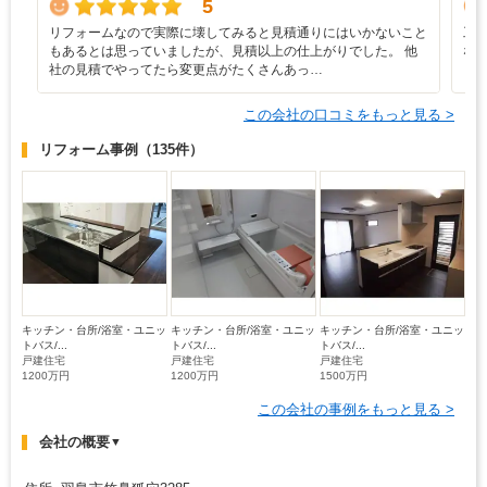
5
リフォームなので実際に壊してみると見積通りにはいかないこと
工
もあるとは思っていましたが、見積以上の仕上がりでした。 他
な
社の見積でやってたら変更点がたくさんあっ…
この会社の口コミをもっと見る >
リフォーム事例
（135件）
キッチン・台所/浴室・ユニッ
キッチン・台所/浴室・ユニッ
キッチン・台所/浴室・ユニッ
トバス/...
トバス/...
トバス/...
戸建住宅
戸建住宅
戸建住宅
1200万円
1200万円
1500万円
この会社の事例をもっと見る >
会社の概要
▼