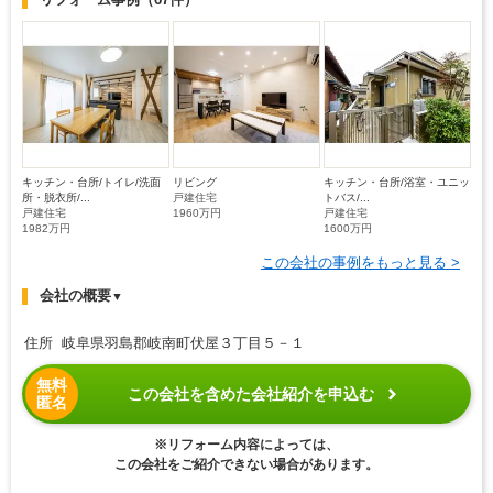
キッチン・台所/トイレ/洗面
リビング
キッチン・台所/浴室・ユニッ
所・脱衣所/...
戸建住宅
トバス/...
戸建住宅
1960万円
戸建住宅
1982万円
1600万円
この会社の事例をもっと見る >
会社の概要
▼
住所 岐阜県羽島郡岐南町伏屋３丁目５－１
無料
この会社を含めた会社紹介を申込む
匿名
※リフォーム内容によっては、
この会社をご紹介できない場合があります。