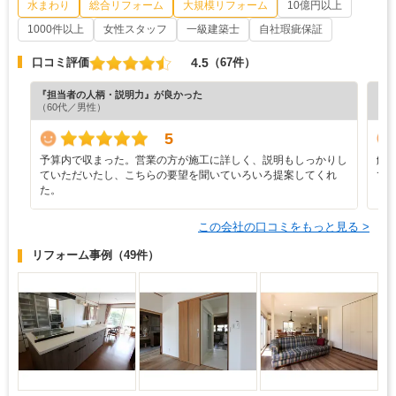
水まわり
総合リフォーム
大規模リフォーム
10億円以上
1000件以上
女性スタッフ
一級建築士
自社瑕疵保証
4.5
口コミ評価
（67件）
『担当者の人柄・説明力』が良かった
『素
（60代／男性）
（6
5
予算内で収まった。営業の方が施工に詳しく、説明もしっかりし
解
ていただいたし、こちらの要望を聞いていろいろ提案してくれ
て
た。
この会社の口コミをもっと見る >
リフォーム事例
（49件）