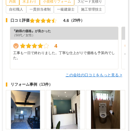
内装
水まわり
小規模リフォーム
スピード見積り
自社職人
一貫担当者制
一級建築士
施工管理技士
4.6
口コミ評価
（29件）
『納得の価格』が良かった
『素
（50代／女性）
（5
4
工事も一日で終わりました。丁寧な仕上がりで価格も予算内でし
あ
た。
この会社の口コミをもっと見る >
リフォーム事例
（13件）