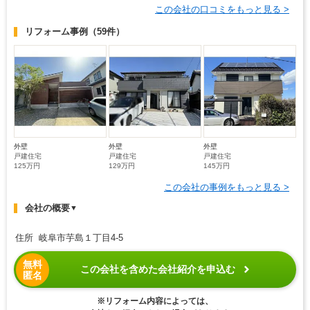
この会社の口コミをもっと見る >
リフォーム事例
（59件）
外壁
外壁
外壁
戸建住宅
戸建住宅
戸建住宅
125万円
129万円
145万円
この会社の事例をもっと見る >
会社の概要
▼
住所 岐阜市芋島１丁目4-5
無料
この会社を含めた会社紹介を申込む
匿名
※リフォーム内容によっては、