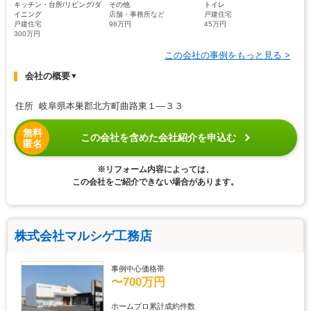
キッチン・台所/リビング/ダ
その他
トイレ
イニング
店舗・事務所など
戸建住宅
戸建住宅
98万円
45万円
300万円
この会社の事例をもっと見る >
会社の概要
▼
住所 岐阜県本巣郡北方町曲路東１―３３
無料
この会社を含めた会社紹介を申込む
匿名
※リフォーム内容によっては、
この会社をご紹介できない場合があります。
株式会社マルシゲ工務店
事例中心価格帯
〜700万円
ホームプロ累計成約件数