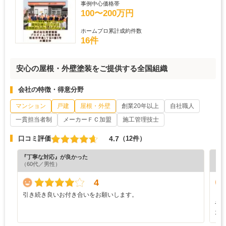
事例中心価格帯
100〜200万円
ホームプロ累計成約件数
16件
安心の屋根・外壁塗装をご提供する全国組織
会社の特徴・得意分野
マンション
戸建
屋根・外壁
創業20年以上
自社職人
一貫担当者制
メーカーＦＣ加盟
施工管理技士
4.7
口コミ評価
（12件）
『丁寧な対応』が良かった
『担
（60代／男性）
（4
4
引き続き良いお付き合いをお願いします。
し
や
た