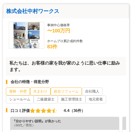
株式会社中村ワークス
事例中心価格帯
〜100万円
ホームプロ累計成約件数
83件
私たちは、お客様の家を我が家のように思い仕事に励み
ます。
会社の特徴・得意分野
屋根・外壁
水まわり
総合リフォーム
自社職人
ショールーム
二級建築士
施工管理技士
地元密着
4.4
口コミ評価
（36件）
『分かりやすい説明』が良かった
『担
（60代／男性）
（5