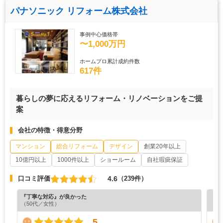
パナソニック リフォーム株式会社
事例中心価格帯
〜1,000万円
ホームプロ累計成約件数
617件
暮らしの夢に応えるリフォーム・リノベーションをご提
案
会社の特徴・得意分野
マンション
総合リフォーム
デザイン
創業20年以上
10億円以上
1000件以上
ショールーム
自社瑕疵保証
4.6
口コミ評価
（239件）
『丁寧な対応』が良かった
『分
（50代／女性）
（6
5