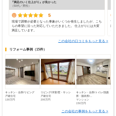
『満足のいく仕上がり』が良かった
『担
（50代／男性）
（5
5
現場で調整が必要となった事象がいくつか発生しましたが、こち
営
らの希望に沿った対応していただきました。 仕上がりには大変
応
満足しています。
を
この会社の口コミをもっと見る >
リフォーム事例
（15件）
キッチン・台所/リビング
リビング/洋室/窓・サッシ
キッチン・台所/トイレ/洗面
戸建住宅
戸建住宅
所・脱衣所/...
130万円
200万円
マンション
150万円
この会社の事例をもっと見る >