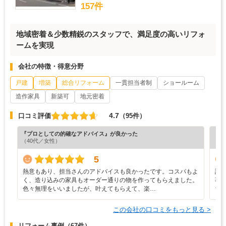
157件
地域密着＆少数精鋭のスタッフで、満足度の高いリフォ
ームを実現
会社の特徴・得意分野
戸建
増築
総合リフォーム
一貫担当者制
ショールーム
造作家具
新築可
地元密着
4.7
口コミ評価
（95件）
『プロとしての的確なアドバイス』が良かった
『担
（40代／女性）
（7
5
熱意もあり、担当さんのアドバイスも良かったです。コスパもよ
設
く、造り込みの家具もオーダー通りの物を作ってもらえました。
事
色々無理をいいましたが、叶えてもらえて、楽…
ち
この会社の口コミをもっと見る >
リフォーム事例
（67件）