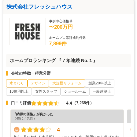
株式会社フレッシュハウス
事例中心価格帯
〜200万円
ホームプロ累計成約件数
7,899件
ホームプロランキング 『７年連続 No.１』
会社の特徴・得意分野
水まわり
デザイン
大規模リフォーム
創業20年以上
10億円以上
女性スタッフ
ショールーム
一級建築士
4.4
口コミ評価
（3,268件）
『納得の価格』が良かった
『丁
（40代／男性）
（6
4
約4ヶ月にわたる大規模リフォームのため、随所にのトラブルや
・