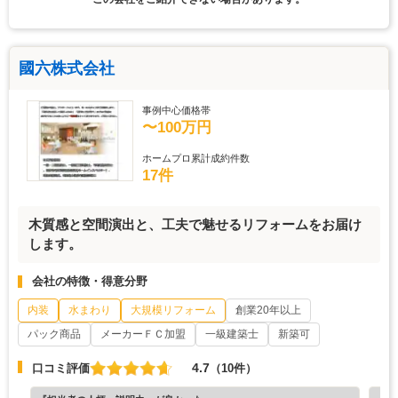
國六株式会社
事例中心価格帯
〜100万円
ホームプロ累計成約件数
17件
木質感と空間演出と、工夫で魅せるリフォームをお届け
します。
会社の特徴・得意分野
内装
水まわり
大規模リフォーム
創業20年以上
パック商品
メーカーＦＣ加盟
一級建築士
新築可
4.7
口コミ評価
（10件）