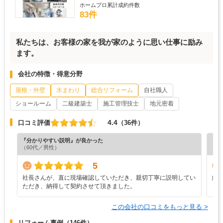
ホームプロ累計成約件数
83件
私たちは、お客様の家を我が家のように思い仕事に励み
ます。
会社の特徴・得意分野
屋根・外壁
水まわり
総合リフォーム
自社職人
ショールーム
二級建築士
施工管理技士
地元密着
4.4
口コミ評価
（36件）
『分かりやすい説明』が良かった
『担
（60代／男性）
（5
5
社長さんが、直に現場確認していただき、親切丁寧に説明してい
納
ただき、納得して契約させて頂きました。
この会社の口コミをもっと見る >
リフォーム事例
（146件）