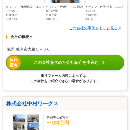
キッチン・台所/浴室・ユニッ
キッチン・台所/トイレ/玄関/
キッチン・台所/浴室・ユニッ
トバス/...
廊下/外壁
トバス/...
戸建住宅
戸建住宅
戸建住宅
900万円
5000万円
530万円
この会社の事例をもっと見る >
会社の概要
▼
住所 岐阜市大脇１－３６
無料
この会社を含めた会社紹介を申込む
匿名
※リフォーム内容によっては、
この会社をご紹介できない場合があります。
株式会社中村ワークス
事例中心価格帯
〜100万円