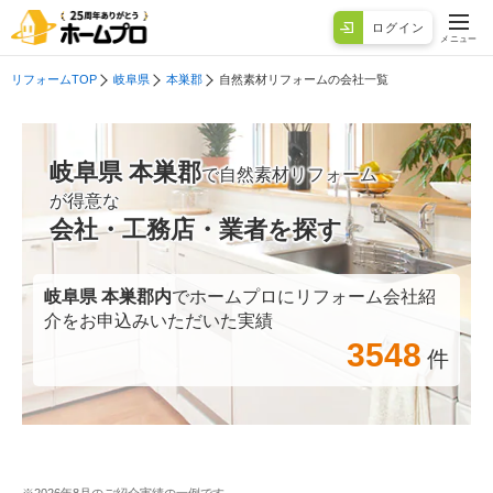
ログイン
メニュー
リフォームTOP
岐阜県
本巣郡
自然素材リフォームの会社一覧
岐阜県 本巣郡
で自然素材リフォーム
が得意な
会社・工務店・業者を探す
岐阜県 本巣郡
内
でホームプロにリフォーム会社紹
介をお申込みいただいた実績
3548
件