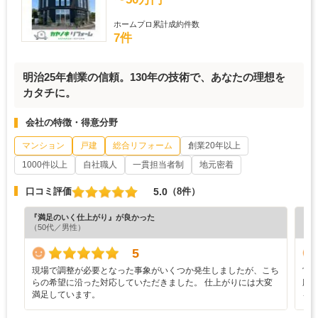
ホームプロ累計成約件数
7件
明治25年創業の信頼。130年の技術で、あなたの理想を
カタチに。
会社の特徴・得意分野
マンション
戸建
総合リフォーム
創業20年以上
1000件以上
自社職人
一貫担当者制
地元密着
5.0
口コミ評価
（8件）
『満足のいく仕上がり』が良かった
『担
（50代／男性）
（5
5
現場で調整が必要となった事象がいくつか発生しましたが、こち
営
らの希望に沿った対応していただきました。 仕上がりには大変
応
満足しています。
を