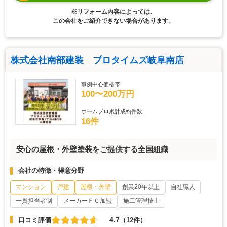
※リフォーム内容によっては、
この会社をご紹介できない場合があります。
株式会社南部建装 プロタイムズ岐阜南店
事例中心価格帯
100〜200万円
ホームプロ累計成約件数
16件
安心の屋根・外壁塗装をご提供する全国組織
会社の特徴・得意分野
マンション
戸建
屋根・外壁
創業20年以上
自社職人
一貫担当者制
メーカーＦＣ加盟
施工管理技士
4.7
口コミ評価
（12件）