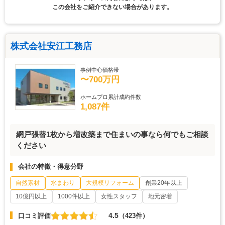
この会社をご紹介できない場合があります。
株式会社安江工務店
事例中心価格帯
〜700万円
ホームプロ累計成約件数
1,087件
網戸張替1枚から増改築まで住まいの事なら何でもご相談
ください
会社の特徴・得意分野
自然素材
水まわり
大規模リフォーム
創業20年以上
10億円以上
1000件以上
女性スタッフ
地元密着
4.5
口コミ評価
（423件）