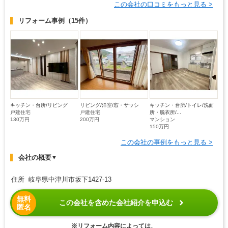
この会社の口コミをもっと見る >
リフォーム事例
（15件）
キッチン・台所/リビング
リビング/洋室/窓・サッシ
キッチン・台所/トイレ/洗面
戸建住宅
戸建住宅
所・脱衣所/...
130万円
200万円
マンション
150万円
この会社の事例をもっと見る >
会社の概要
▼
住所 岐阜県中津川市坂下1427-13
無料
この会社を含めた会社紹介を申込む
匿名
※リフォーム内容によっては、