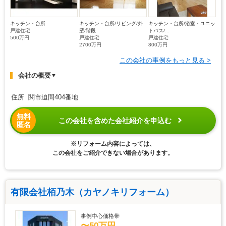
キッチン・台所
キッチン・台所/リビング/外
キッチン・台所/浴室・ユニッ
戸建住宅
壁/階段
トバス/...
500万円
戸建住宅
戸建住宅
2700万円
800万円
この会社の事例をもっと見る >
会社の概要
▼
住所 関市迫間404番地
無料
この会社を含めた会社紹介を申込む
匿名
※リフォーム内容によっては、
この会社をご紹介できない場合があります。
有限会社栢乃木（カヤノキリフォーム）
事例中心価格帯
〜50万円