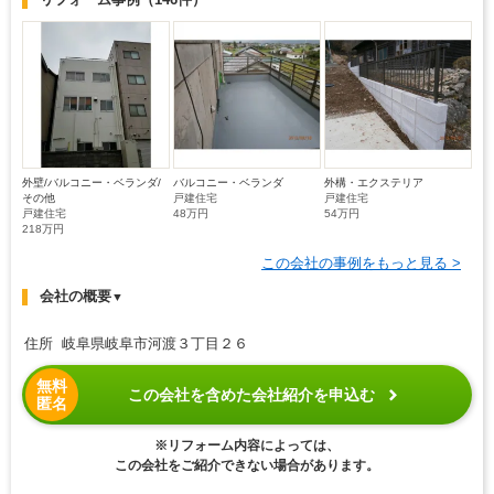
外壁/バルコニー・ベランダ/
バルコニー・ベランダ
外構・エクステリア
その他
戸建住宅
戸建住宅
戸建住宅
48万円
54万円
218万円
この会社の事例をもっと見る >
会社の概要
▼
住所 岐阜県岐阜市河渡３丁目２６
無料
この会社を含めた会社紹介を申込む
匿名
※リフォーム内容によっては、
この会社をご紹介できない場合があります。