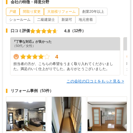
会社の特徴・得意分野
戸建
間取り変更
大規模リフォーム
創業20年以上
ショールーム
二級建築士
新築可
地元密着
4.8
口コミ評価
（12件）
『丁寧な対応』が良かった
『プ
（50代／女性）
（5
4
担当者の方が、こちらの希望をうまく取り入れてくださいまし
職
た。満足のいく仕上がりでした。ありがとうございました。
た
この会社の口コミをもっと見る >
リフォーム事例
（53件）