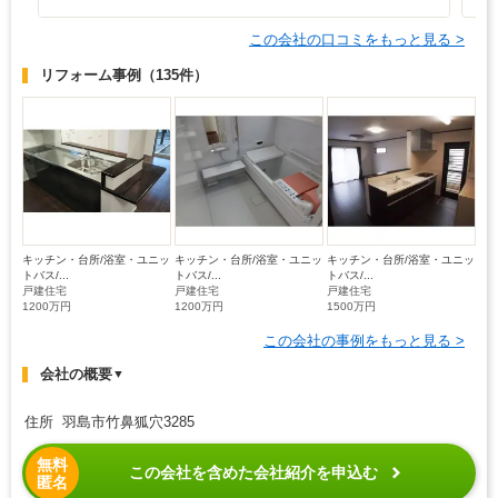
この会社の口コミをもっと見る >
リフォーム事例
（135件）
キッチン・台所/浴室・ユニッ
キッチン・台所/浴室・ユニッ
キッチン・台所/浴室・ユニッ
トバス/...
トバス/...
トバス/...
戸建住宅
戸建住宅
戸建住宅
1200万円
1200万円
1500万円
この会社の事例をもっと見る >
会社の概要
▼
住所 羽島市竹鼻狐穴3285
無料
この会社を含めた会社紹介を申込む
匿名