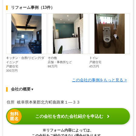
リフォーム事例
（13件）
キッチン・台所/リビング/ダ
その他
トイレ
イニング
店舗・事務所など
戸建住宅
戸建住宅
98万円
45万円
300万円
この会社の事例をもっと見る >
会社の概要
▼
住所 岐阜県本巣郡北方町曲路東１―３３
無料
この会社を含めた会社紹介を申込む
匿名
※リフォーム内容によっては、
この会社をご紹介できない場合があります。