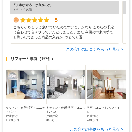
『丁寧な対応』が良かった
『担
（70代／女性）
（5
5
こちらがちょっと 急いでいたのですけど、かなり こちらの予定
店
に合わせて色々やっていただけました。また 今回の中東情勢で
の
お願いしてあった商品の入荷が1つとても遅…
緒
この会社の口コミをもっと見る >
リフォーム事例
（153件）
キッチン・台所/浴室・ユニッ
キッチン・台所/浴室・ユニッ
浴室・ユニットバス/トイ
トバス/...
トバス/...
レ/...
戸建住宅
戸建住宅
戸建住宅
1000万円
800万円
940万円
この会社の事例をもっと見る >