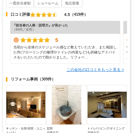
一貫担当者制
ショールーム
地元密着
4.5
口コミ評価
（419件）
『担当者の人柄・説明力』が良かった
『納
（60代／女性）
（6
5
当初から全体のスケジュール感など教えていただき、また相談し
中
た件(フローリングの修理やトイレの内装など)も的確なアドバイ
い
スをいただいたので助かりました。リフォー…
ム
この会社の口コミをもっと見る >
リフォーム事例
（309件）
キッチン・台所/浴室・ユニッ
玄関
トイレ/リビング/ダイニング
トバス/...
戸建住宅
戸建住宅