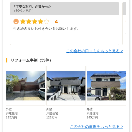
『丁寧な対応』が良かった
『担
（60代／男性）
（4
4
引き続き良いお付き合いをお願いします。
し
や
た
この会社の口コミをもっと見る >
リフォーム事例
（59件）
外壁
外壁
外壁
戸建住宅
戸建住宅
戸建住宅
125万円
129万円
145万円
この会社の事例をもっと見る >