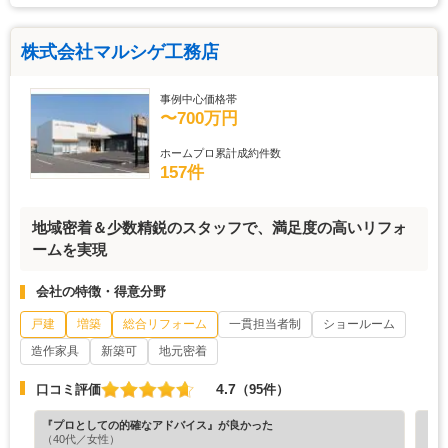
株式会社マルシゲ工務店
事例中心価格帯
〜700万円
ホームプロ累計成約件数
157件
地域密着＆少数精鋭のスタッフで、満足度の高いリフォ
ームを実現
会社の特徴・得意分野
戸建
増築
総合リフォーム
一貫担当者制
ショールーム
造作家具
新築可
地元密着
4.7
口コミ評価
（95件）
『プロとしての的確なアドバイス』が良かった
『担
（40代／女性）
（7