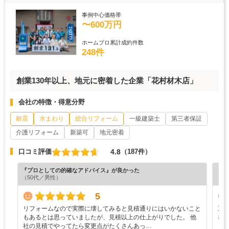
事例中心価格帯
〜600万円
ホームプロ累計成約件数
248件
創業130年以上、地元に密着した企業「花村材木店」
会社の特徴・得意分野
耐震
水まわり
総合リフォーム
一級建築士
第三者保証
介護リフォーム
新築可
地元密着
4.8
口コミ評価
（187件）
『プロとしての的確なアドバイス』が良かった
『丁
（50代／男性）
（5
5
リフォームなので実際に壊してみると見積通りにはいかないこと
工
もあるとは思っていましたが、見積以上の仕上がりでした。 他
な
社の見積でやってたら変更点がたくさんあっ…