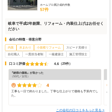
ホームプロ累計成約件数
57件
岐阜で平成2年創業、リフォーム・内装仕上げはお任せく
ださい
会社の特徴・得意分野
内装
水まわり
小規模リフォーム
スピード見積り
自社職人
一貫担当者制
一級建築士
施工管理技士
4.6
口コミ評価
（29件）
『納得の価格』が良かった
『素
（50代／女性）
（5
4
工事も一日で終わりました。丁寧な仕上がりで価格も予算内でし
あ
た。
この会社の口コミをもっと見る >