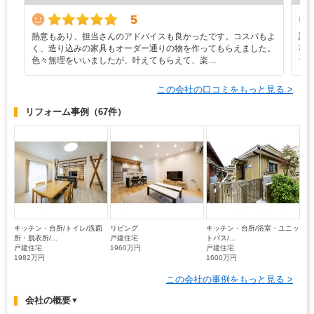
5
熱意もあり、担当さんのアドバイスも良かったです。コスパもよ
設
く、造り込みの家具もオーダー通りの物を作ってもらえました。
事
色々無理をいいましたが、叶えてもらえて、楽…
ち
この会社の口コミをもっと見る >
リフォーム事例
（67件）
キッチン・台所/トイレ/洗面
リビング
キッチン・台所/浴室・ユニッ
所・脱衣所/...
戸建住宅
トバス/...
戸建住宅
1960万円
戸建住宅
1982万円
1600万円
この会社の事例をもっと見る >
会社の概要
▼