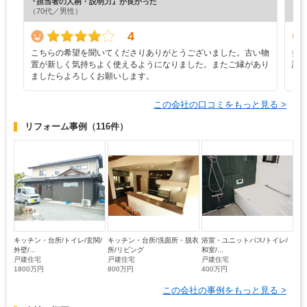
『担当者の人柄・説明力』が良かった
『満
（70代／男性）
（6
4
こちらの希望を聞いてくださりありがとうございました。古い物
担
置が新しく気持ちよく使えるようになりました。またご縁があり
誠
ましたらよろしくお願いします。
ま
この会社の口コミをもっと見る >
リフォーム事例
（116件）
キッチン・台所/トイレ/玄関/
キッチン・台所/洗面所・脱衣
浴室・ユニットバス/トイレ/
外壁/...
所/リビング
和室/...
戸建住宅
戸建住宅
戸建住宅
1800万円
800万円
400万円
この会社の事例をもっと見る >