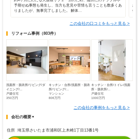
予期せぬ事態も発生し、当方も意見や苦情も言うことも数多くあ
が
りましたが、無事完了しました。 解体…
価
この会社の口コミをもっと見る >
リフォーム事例
（803件）
洗面所・脱衣所/リビング/ダ
キッチン・台所/洗面所・脱衣
キッチン・台所/トイレ/洗面
イニング/...
所/リビング/...
所・脱衣所/...
戸建住宅
マンション
戸建住宅
350万円
806万円
1000万円
この会社の事例をもっと見る >
会社の概要
▼
住所 埼玉県さいたま市浦和区上木崎1丁目13番1号