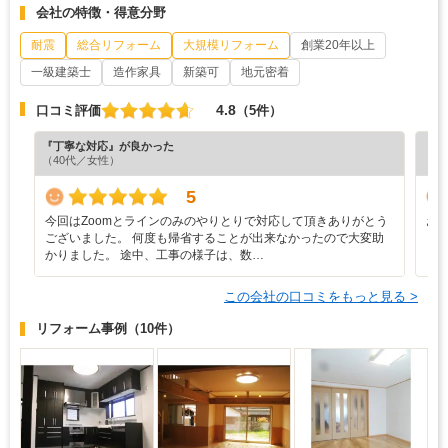
会社の特徴・得意分野
耐震
総合リフォーム
大規模リフォーム
創業20年以上
一級建築士
造作家具
新築可
地元密着
4.8
口コミ評価
（5件）
『丁寧な対応』が良かった
『納
（40代／女性）
（6
5
今回はZoomとラインのみのやりとりで対応して頂きありがとう
お
ございました。 何度も帰省することが出来なかったので大変助
と
かりました。 途中、工事の様子は、数…
この会社の口コミをもっと見る >
リフォーム事例
（10件）