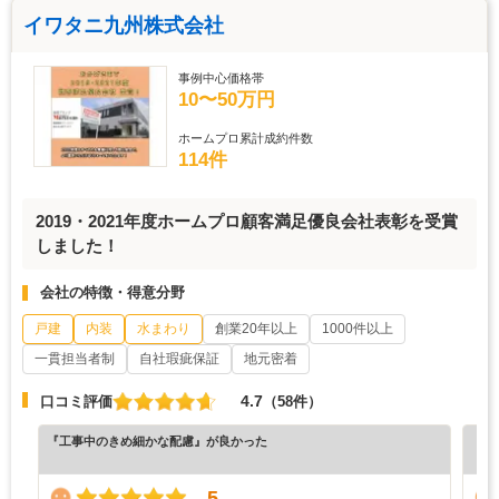
イワタニ九州株式会社
事例中心価格帯
10〜50万円
ホームプロ累計成約件数
114件
2019・2021年度ホームプロ顧客満足優良会社表彰を受賞
しました！
会社の特徴・得意分野
戸建
内装
水まわり
創業20年以上
1000件以上
一貫担当者制
自社瑕疵保証
地元密着
4.7
口コミ評価
（58件）
『工事中のきめ細かな配慮』が良かった
『満
（6
5