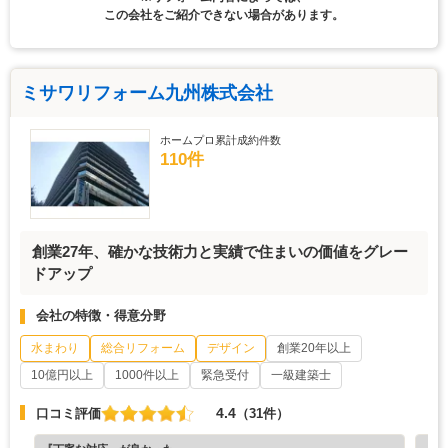
この会社をご紹介できない場合があります。
ミサワリフォーム九州株式会社
ホームプロ累計成約件数
110件
創業27年、確かな技術力と実績で住まいの価値をグレー
ドアップ
会社の特徴・得意分野
水まわり
総合リフォーム
デザイン
創業20年以上
10億円以上
1000件以上
緊急受付
一級建築士
4.4
口コミ評価
（31件）