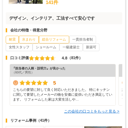
141件
デザイン、インテリア、工法すべて安心です
会社の特徴・得意分野
耐震
水まわり
総合リフォーム
一貫担当者制
女性スタッフ
ショールーム
一級建築士
新築可
4.8
口コミ評価
（81件）
『担当者の人柄・説明力』が良かった
『納
（60代／男性）
（6
5
こちらの要望に対して良く対応いただきました。 特にキッチン
施
に関して要望したメーカーの物を安価に提供いただき満足してい
な
ます。 リフォームした家は大変生活しや…
フ
この会社の口コミをもっと見る >
リフォーム事例
（41件）