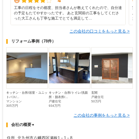
4
工事の日程をその都度、担当者さんが教えてくれたので、自分達
実
の予定もたてやすかったです。 あと玄関前の工事をしてくださ
ん
った大工さんも丁寧な施工でとても満足して…
た
この会社の口コミをもっと見る >
リフォーム事例
（78件）
キッチン・台所/浴室・ユニッ
キッチン・台所/トイレ/洗面
玄関
トバス/...
所・脱衣所/...
戸建住宅
マンション
戸建住宅
50万円
305万円
934万円
この会社の事例をもっと見る >
会社の概要
▼
住所 北九州市八幡西区瀬板1－1－8