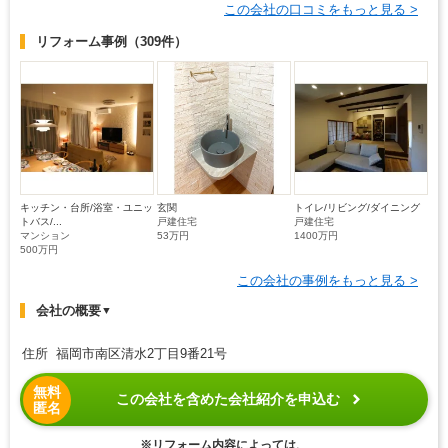
この会社の口コミをもっと見る >
リフォーム事例
（309件）
キッチン・台所/浴室・ユニッ
玄関
トイレ/リビング/ダイニング
トバス/...
戸建住宅
戸建住宅
マンション
53万円
1400万円
500万円
この会社の事例をもっと見る >
会社の概要
▼
住所 福岡市南区清水2丁目9番21号
無料
この会社を含めた会社紹介を申込む
匿名
※リフォーム内容によっては、