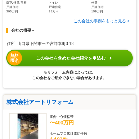
戸建住宅
戸建住宅
戸建住宅
360万円
98万円
109万円
この会社の事例をもっと見る >
会社の概要
▼
住所 山口県下関市一の宮卸本町3-18
無料
この会社を含めた会社紹介を申込む
匿名
※リフォーム内容によっては、
この会社をご紹介できない場合があります。
株式会社アートリフォーム
事例中心価格帯
〜400万円
ホームプロ累計成約件数
4,102件