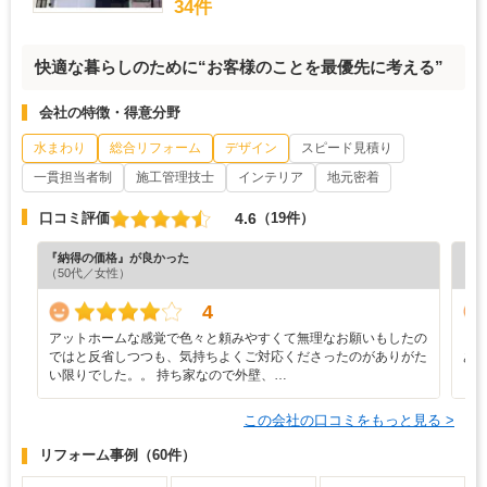
34件
快適な暮らしのために“お客様のことを最優先に考える”
会社の特徴・得意分野
水まわり
総合リフォーム
デザイン
スピード見積り
一貫担当者制
施工管理技士
インテリア
地元密着
4.6
口コミ評価
（19件）
『納得の価格』が良かった
『担
（50代／女性）
（6
4
アットホームな感覚で色々と頼みやすくて無理なお願いもしたの
リ
ではと反省しつつも、気持ちよくご対応くださったのがありがた
あ
い限りでした。。 持ち家なので外壁、…
り
この会社の口コミをもっと見る >
リフォーム事例
（60件）