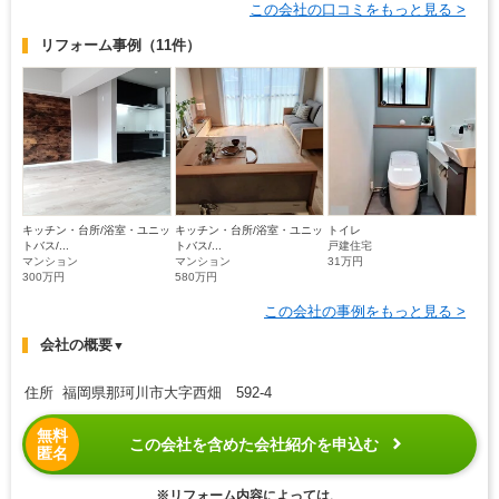
この会社の口コミをもっと見る >
リフォーム事例
（11件）
キッチン・台所/浴室・ユニッ
キッチン・台所/浴室・ユニッ
トイレ
トバス/...
トバス/...
戸建住宅
マンション
マンション
31万円
300万円
580万円
この会社の事例をもっと見る >
会社の概要
▼
住所 福岡県那珂川市大字西畑 592-4
無料
この会社を含めた会社紹介を申込む
匿名
※リフォーム内容によっては、