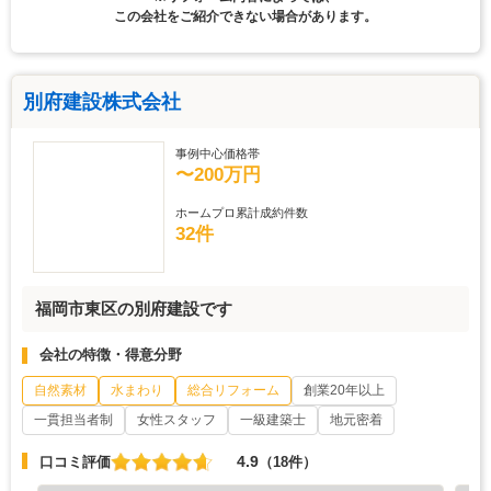
この会社をご紹介できない場合があります。
別府建設株式会社
事例中心価格帯
〜200万円
ホームプロ累計成約件数
32件
福岡市東区の別府建設です
会社の特徴・得意分野
自然素材
水まわり
総合リフォーム
創業20年以上
一貫担当者制
女性スタッフ
一級建築士
地元密着
4.9
口コミ評価
（18件）
『満足のいく仕上がり』が良かった
『満