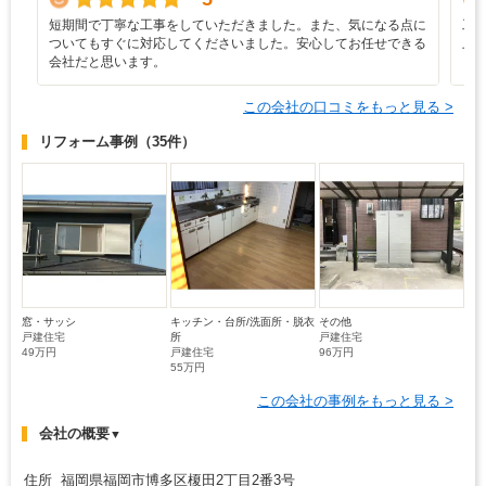
短期間で丁寧な工事をしていただきました。また、気になる点に
工
ついてもすぐに対応してくださいました。安心してお任せできる
上
会社だと思います。
く
この会社の口コミをもっと見る >
リフォーム事例
（35件）
窓・サッシ
キッチン・台所/洗面所・脱衣
その他
戸建住宅
所
戸建住宅
49万円
戸建住宅
96万円
55万円
この会社の事例をもっと見る >
会社の概要
▼
住所 福岡県福岡市博多区榎田2丁目2番3号