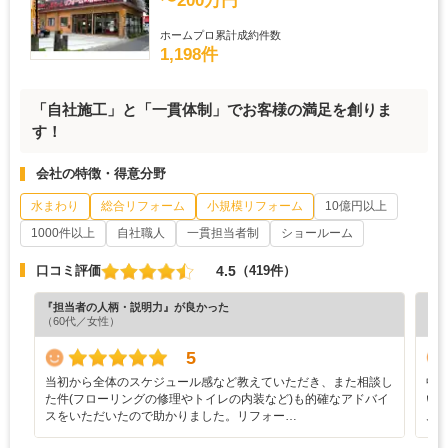
〜200万円
ホームプロ累計成約件数
1,198件
「自社施工」と「一貫体制」でお客様の満足を創りま
す！
会社の特徴・得意分野
水まわり
総合リフォーム
小規模リフォーム
10億円以上
1000件以上
自社職人
一貫担当者制
ショールーム
4.5
口コミ評価
（419件）
『担当者の人柄・説明力』が良かった
『納
（60代／女性）
（6
5
当初から全体のスケジュール感など教えていただき、また相談し
中
た件(フローリングの修理やトイレの内装など)も的確なアドバイ
い
スをいただいたので助かりました。リフォー…
ム