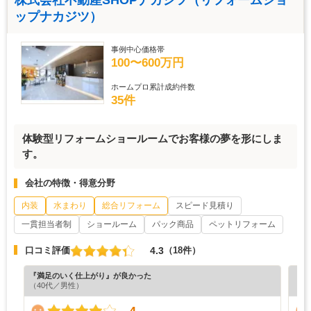
ップナカジツ）
事例中心価格帯
100〜600万円
ホームプロ累計成約件数
35件
体験型リフォームショールームでお客様の夢を形にしま
す。
会社の特徴・得意分野
内装
水まわり
総合リフォーム
スピード見積り
一貫担当者制
ショールーム
パック商品
ペットリフォーム
4.3
口コミ評価
（18件）
『満足のいく仕上がり』が良かった
『担
（40代／男性）
（4
4