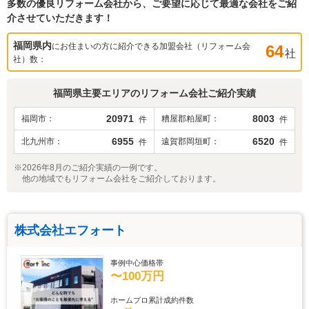
多数の優良リフォーム会社から、ご要望に応じて最適な会社をご紹
介させていただきます！
福岡県
内
にお住まいの方に紹介できる加盟会社（リフォーム会
64
社
社）数：
福岡県
主要エリアのリフォーム会社ご紹介実績
20971
8003
福岡市
糟屋郡粕屋町
件
件
6955
6520
北九州市
遠賀郡岡垣町
件
件
※2026年8月のご紹介実績の一例です。
他の地域でもリフォーム会社をご紹介しております。
株式会社エフォート
事例中心価格帯
〜100万円
ホームプロ累計成約件数