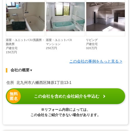
浴室・ユニットバス/洗面所・
浴室・ユニットバス
リビング
脱衣所
マンション
戸建住宅
戸建住宅
250万円
320万円
150万円
この会社の事例をもっと見る >
会社の概要
▼
住所 北九州市八幡西区陣原1丁目13-1
無料
この会社を含めた会社紹介を申込む
匿名
※リフォーム内容によっては、
この会社をご紹介できない場合があります。