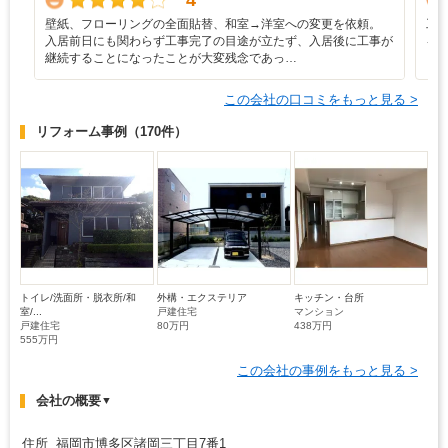
壁紙、フローリングの全面貼替、和室→洋室への変更を依頼。
工
入居前日にも関わらず工事完了の目途が立たず、入居後に工事が
を
継続することになったことが大変残念であっ…
この会社の口コミをもっと見る >
リフォーム事例
（170件）
トイレ/洗面所・脱衣所/和
外構・エクステリア
キッチン・台所
室/...
戸建住宅
マンション
戸建住宅
80万円
438万円
555万円
この会社の事例をもっと見る >
会社の概要
▼
住所 福岡市博多区諸岡三丁目7番1