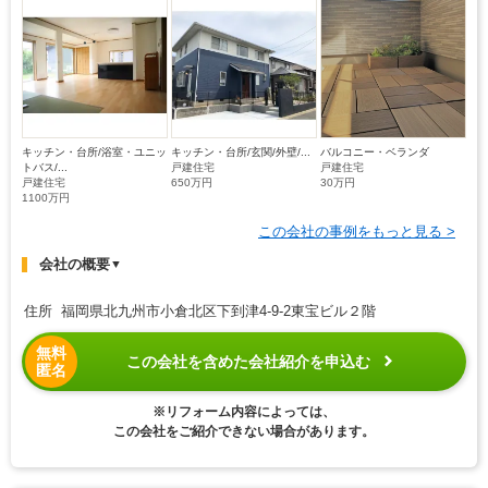
キッチン・台所/浴室・ユニッ
キッチン・台所/玄関/外壁/...
バルコニー・ベランダ
トバス/...
戸建住宅
戸建住宅
戸建住宅
650万円
30万円
1100万円
この会社の事例をもっと見る >
会社の概要
▼
住所 福岡県北九州市小倉北区下到津4-9-2東宝ビル２階
無料
この会社を含めた会社紹介を申込む
匿名
※リフォーム内容によっては、
この会社をご紹介できない場合があります。