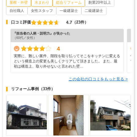
自社職人
女性スタッフ
一級建築士
二級建築士
4.7
口コミ評価
（23件）
『担当者の人柄・説明力』が良かった
『丁
（60代／女性）
（6
4
実際に、難しい案件、階段を取り払ってそこをキッチンに変える
仕
という構造上の変更も美しくクリアして頂きました。 また、最
て
初は構造上、取り外せないと言われた壁…
き
この会社の口コミをもっと見る >
リフォーム事例
（33件）
廊下/外壁/屋根
トイレ
外壁