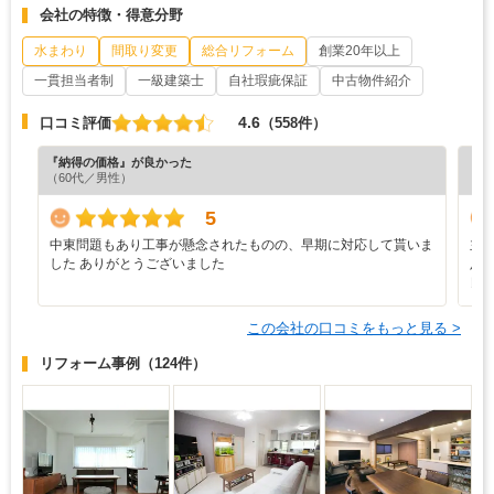
会社の特徴・得意分野
水まわり
間取り変更
総合リフォーム
創業20年以上
一貫担当者制
一級建築士
自社瑕疵保証
中古物件紹介
4.6
口コミ評価
（558件）
『納得の価格』が良かった
『丁
（60代／男性）
（6
5
中東問題もあり工事が懸念されたものの、早期に対応して貰いま
主
した ありがとうございました
足
良
この会社の口コミをもっと見る >
リフォーム事例
（124件）