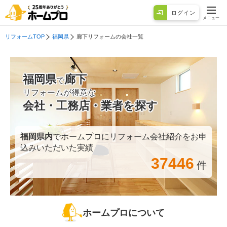
ログイン
メニュー
リフォームTOP
福岡県
廊下リフォームの会社一覧
福岡県
廊下
で
リフォームが得意な
会社・工務店・業者を探す
福岡県
内
でホームプロにリフォーム会社紹介をお申
込みいただいた実績
37446
件
ホームプロについて