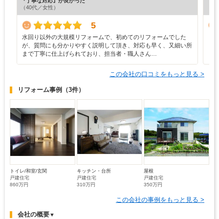
『丁寧な対応』が良かった
『プ
（40代／女性）
（6
5
水回り以外の大規模リフォームで、初めてのリフォームでした
ま
が、質問にも分かりやすく説明して頂き、対応も早く、又細い所
まで丁寧に仕上げられており、担当者・職人さん…
この会社の口コミをもっと見る >
リフォーム事例
（3件）
トイレ/和室/玄関
キッチン・台所
屋根
戸建住宅
戸建住宅
戸建住宅
860万円
310万円
350万円
この会社の事例をもっと見る >
会社の概要
▼