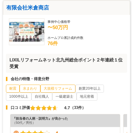
有限会社米倉商店
事例中心価格帯
〜50万円
ホームプロ累計成約件数
76件
LIXILリフォームネット北九州総合ポイント２年連続１位
受賞
会社の特徴・得意分野
耐震
水まわり
大規模リフォーム
創業20年以上
1000件以上
自社職人
一級建築士
地元密着
4.7
口コミ評価
（33件）
『担当者の人柄・説明力』が良かった
『担
（50代／男性）
（4