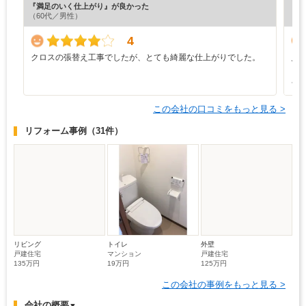
（60代／男性）
（6
4
クロスの張替え工事でしたが、とても綺麗な仕上がりでした。
見
く
さ
この会社の口コミをもっと見る >
リフォーム事例
（31件）
リビング
トイレ
外壁
戸建住宅
マンション
戸建住宅
135万円
19万円
125万円
この会社の事例をもっと見る >
会社の概要
▼