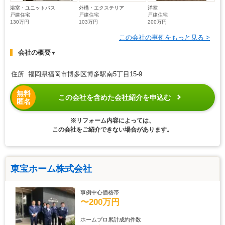
浴室・ユニットバス
外構・エクステリア
洋室
戸建住宅
戸建住宅
戸建住宅
130万円
103万円
200万円
この会社の事例をもっと見る >
会社の概要
▼
住所 福岡県福岡市博多区博多駅南5丁目15-9
無料
この会社を含めた会社紹介を申込む
匿名
※リフォーム内容によっては、
この会社をご紹介できない場合があります。
東宝ホーム株式会社
事例中心価格帯
〜200万円
ホームプロ累計成約件数