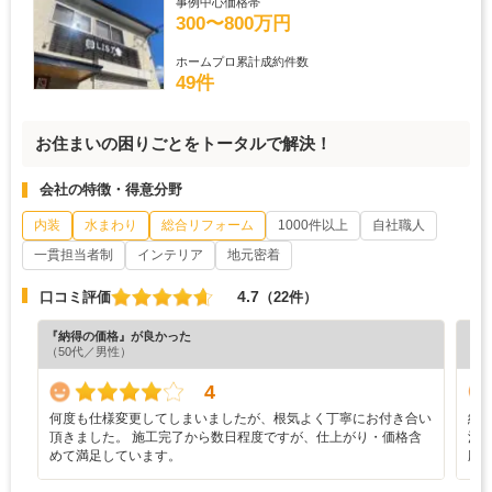
事例中心価格帯
300〜800万円
ホームプロ累計成約件数
49件
お住まいの困りごとをトータルで解決！
会社の特徴・得意分野
内装
水まわり
総合リフォーム
1000件以上
自社職人
一貫担当者制
インテリア
地元密着
4.7
口コミ評価
（22件）
『納得の価格』が良かった
『満
（50代／男性）
（6
4
何度も仕様変更してしまいましたが、根気よく丁寧にお付き合い
納
頂きました。 施工完了から数日程度ですが、仕上がり・価格含
洗
めて満足しています。
応