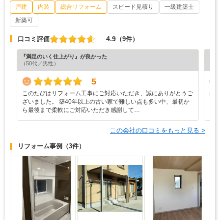
戸建
内装
総合リフォーム
スピード見積り
一級建築士
新築可
4.9
口コミ評価
（9件）
『満足のいく仕上がり』が良かった
『満
（50代／男性）
（6
5
このたびはリフォーム工事にご対応いただき、誠にありがとうご
少
ざいました。 築40年以上の古い家で難しい点も多い中、最初か
も
ら最後まで柔軟にご対応いただき感謝して…
も
この会社の口コミをもっと見る >
リフォーム事例
（3件）