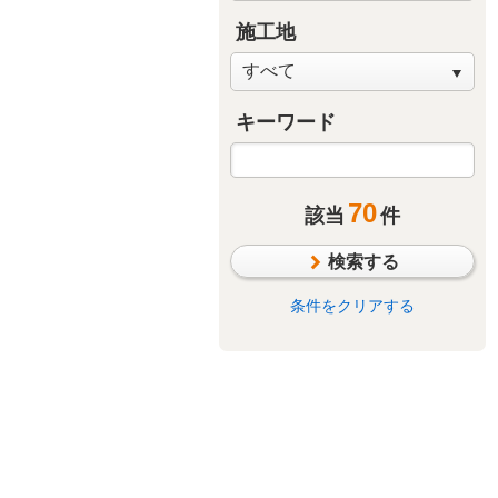
施工地
キーワード
70
該当
件
検索する
条件をクリアする