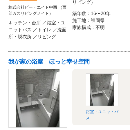
リビング）
株式会社ビー・エイド中西 （西
部ガスリビングメイト）
築年数：16〜20年
施工地：福岡県
キッチン・台所 ／浴室・ユ
家族構成：不明
ニットバス ／トイレ ／洗面
所・脱衣所 ／リビング
我が家の浴室 ほっと幸せ空間
浴室・ユニットバ
ス