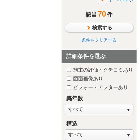
断熱・気密
70
太陽光発電/太陽熱利用
該当
件
シックハウス対策
検索する
防水・雨漏り対策
防犯対策
条件をクリアする
ペットと暮らす
詳細条件を選ぶ
趣味や嗜好を中心に
自然素材・木質感
施主の評価・クチコミあり
子供が独立後の住まい
図面画像あり
新築・建替え
ビフォー・アフターあり
築年数
構造