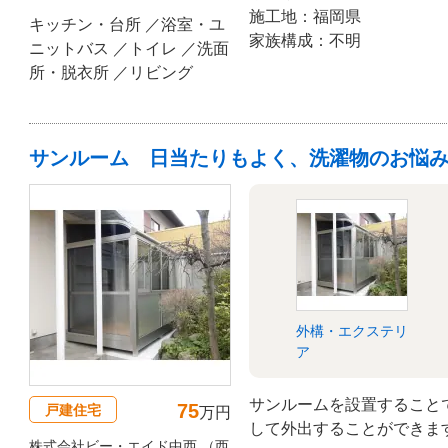
施工地：福岡県
キッチン・台所 ／浴室・ユ
家族構成：不明
ニットバス ／トイレ ／洗面
所・脱衣所 ／リビング
サンルーム 日当たりもよく、洗濯物のお悩
外構・エクステリ
ア
サンルームを設置すること
75
戸建住宅
万円
して外出することができま
株式会社ビー・エイド中西 （西