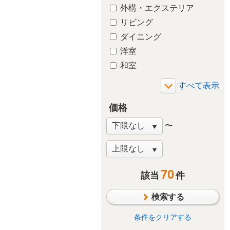
外構・エクステリア
リビング
ダイニング
洋室
和室
玄関
廊下
価格
バルコニー・ベランダ
庭・ガーデニング
〜
階段
窓・サッシ
収納
70
該当
件
その他
検索する
条件をクリアする