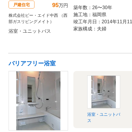
95
戸建住宅
万円
築年数：26〜30年
施工地：福岡県
株式会社ビー・エイド中西 （西
部ガスリビングメイト）
竣工年月日：2014年11月1
家族構成：夫婦
浴室・ユニットバス
バリアフリー浴室
浴室・ユニットバ
ス