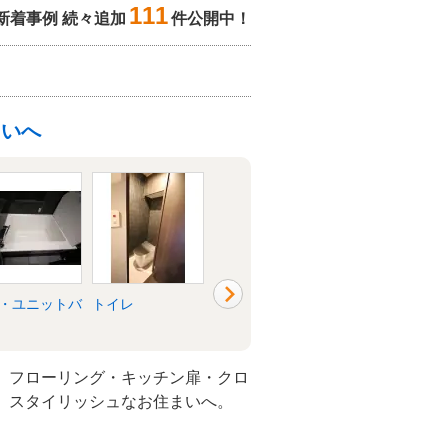
111
新着事例 続々追加
件公開中！
まいへ
・ユニットバ
トイレ
洗面所・脱衣所
リビング
。フローリング・キッチン扉・クロ
。スタイリッシュなお住まいへ。