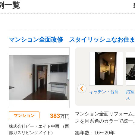
例一覧
マンション全面改修 スタイリッシュなお住
洗面所・脱衣所
リビング
キッチン・台所
浴室
ス
マンション全面リフォーム
383
マンション
万円
スを同系色のカラーで統一
株式会社ビー・エイド中西 （西
部ガスリビングメイト）
築年数：16〜20年