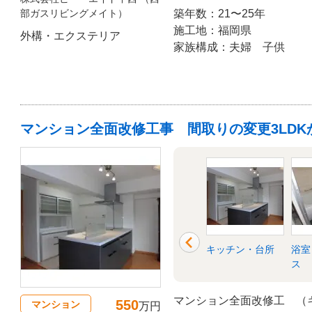
部ガスリビングメイト）
築年数：21〜25年
施工地：福岡県
外構・エクステリア
家族構成：夫婦 子供
マンション全面改修工事 間取りの変更3LDKか
洗面所・脱衣所
リビング
キッチン・台所
浴室
ス
マンション全面改修工 （
550
マンション
万円