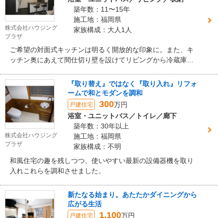
築年数：11〜15年
施工地：福岡県
株式会社ハウジング
家族構成：大人1人
プラザ
ご希望の対面式キッチンは明るく開放的な印象に。また、キ
ッチン奥にあえて間仕切り壁を設けてリビングから冷蔵庫が
見えないように工夫。生活感のですぎないオシャレなキッチ
ンになりました。
『取り替え』ではなく『取り入れ』リフォ
ームで和とモダンを調和
300
万円
戸建住宅
浴室・ユニットバス／トイレ／廊下
築年数：30年以上
株式会社ハウジング
施工地：福岡県
プラザ
家族構成：不明
和風住宅の趣を残しつつ、使いやすい最新の設備器機を取り
入れこれらを調和させました。
新たなる始まり。あたたかダイニングから
広がる生活
1,100
万円
戸建住宅