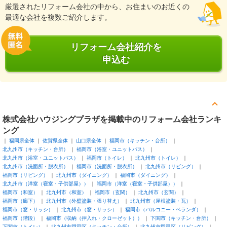
厳選されたリフォーム会社の中から、お住まいのお近くの
最適な会社を複数ご紹介します。
リフォーム会社紹介を
申込む
株式会社ハウジングプラザを掲載中のリフォーム会社ランキ
ング
福岡県全体
佐賀県全体
山口県全体
福岡市（キッチン・台所）
北九州市（キッチン・台所）
福岡市（浴室・ユニットバス）
北九州市（浴室・ユニットバス）
福岡市（トイレ）
北九州市（トイレ）
北九州市（洗面所・脱衣所）
福岡市（洗面所・脱衣所）
北九州市（リビング）
福岡市（リビング）
北九州市（ダイニング）
福岡市（ダイニング）
北九州市（洋室（寝室・子供部屋））
福岡市（洋室（寝室・子供部屋））
福岡市（和室）
北九州市（和室）
福岡市（玄関）
北九州市（玄関）
福岡市（廊下）
北九州市（外壁塗装・張り替え）
北九州市（屋根塗装・瓦）
福岡市（窓・サッシ）
北九州市（窓・サッシ）
福岡市（バルコニー・ベランダ）
福岡市（階段）
福岡市（収納（押入れ・クローゼット））
下関市（キッチン・台所）
下関市（トイレ）
北九州市門司区（キッチン・台所）
北九州市門司区（リビング）