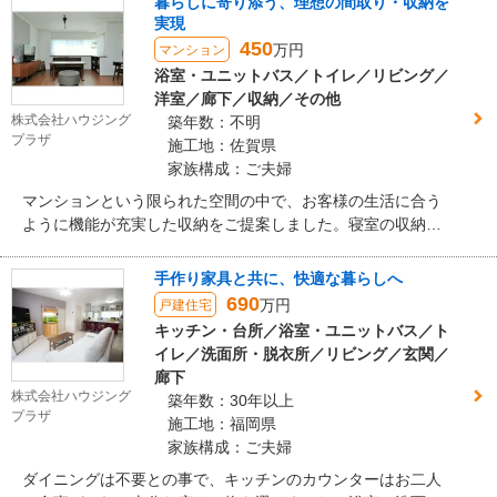
暮らしに寄り添う、理想の間取り・収納を
実現
450
万円
マンション
浴室・ユニットバス／トイレ／リビング／
洋室／廊下／収納／その他
株式会社ハウジング
築年数：不明
プラザ
施工地：佐賀県
家族構成：ご夫婦
マンションという限られた空間の中で、お客様の生活に合う
ように機能が充実した収納をご提案しました。寝室の収納に
加え、家全体の収納も、何をどこへ収納するかをプランに落
とし込み、割り振りを決定しました。洋室のクローゼットや
手作り家具と共に、快適な暮らしへ
リビングからのウォークインクローゼットは、二方向に扉を
690
万円
戸建住宅
取り付け、取り出しやすいという工夫をしています。
キッチン・台所／浴室・ユニットバス／ト
イレ／洗面所・脱衣所／リビング／玄関／
廊下
株式会社ハウジング
築年数：30年以上
プラザ
施工地：福岡県
家族構成：ご夫婦
ダイニングは不要との事で、キッチンのカウンターはお二人