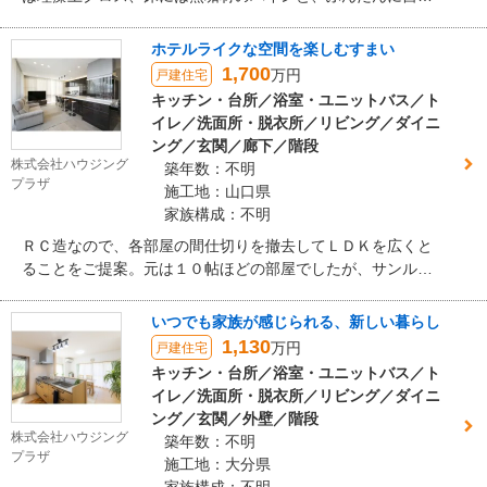
素材を使いました。
ホテルライクな空間を楽しむすまい
1,700
万円
戸建住宅
キッチン・台所／浴室・ユニットバス／ト
イレ／洗面所・脱衣所／リビング／ダイニ
ング／玄関／廊下／階段
株式会社ハウジング
築年数：不明
プラザ
施工地：山口県
家族構成：不明
ＲＣ造なので、各部屋の間仕切りを撤去してＬＤＫを広くと
ることをご提案。元は１０帖ほどの部屋でしたが、サンルー
ム、納戸、洗面室の一部を取り込み、１９帖以上の広いＬＤ
Ｋを作りました。また、内装や照明にこだわって生活感のな
いつでも家族が感じられる、新しい暮らし
い空間にしたいとのご要望だったため、ダウンライトや間接
1,130
万円
戸建住宅
照明を使用した、落ち着きと高級感のあるホテルのようなイ
キッチン・台所／浴室・ユニットバス／ト
メージでプランをご提案しました。
イレ／洗面所・脱衣所／リビング／ダイニ
ング／玄関／外壁／階段
株式会社ハウジング
築年数：不明
プラザ
施工地：大分県