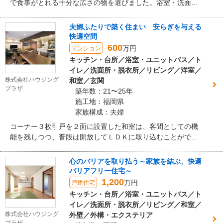
で食事がとれる十分な広さの物を選びました。浴室・洗面室
は拡張したことで、１坪サイズのゆったりしたシステムバス
が設置可能に。トイレは手洗い器を分けた事で、幅広い年齢
夫婦ふたりで築く住まい 安らぎを与える
層の方が使いやすいものになりました。また、ご主人様は今
快適空間
後インテリアを自分でアレンジしたいと考えられていたた
600
万円
マンション
め、今回工事をしない一部屋をＤＩＹ専用部屋にする事をお
キッチン・台所／浴室・ユニットバス／ト
すすめしました。
イレ／洗面所・脱衣所／リビング／洋室／
株式会社ハウジング
和室／玄関
プラザ
築年数：21〜25年
施工地：福岡県
家族構成：夫婦
コーナー３枚引戸を２面に設置した和室は、客間としての機
能を残しつつ、普段は開放してＬＤＫに取り込むことができ
ます。内装にもこだわり、ＬＤＫとの一体感を保ちつつもし
っかりと存在感を出すように仕上げ、奥様の趣味にも使用で
心のバリアを取り払う～家族を結ぶ、快適
きる遊び心あふれる空間になりました。
バリアフリー住宅～
1,200
万円
戸建住宅
キッチン・台所／浴室・ユニットバス／ト
イレ／洗面所・脱衣所／リビング／和室／
株式会社ハウジング
外壁／外構・エクステリア