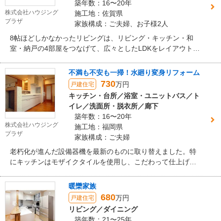
築年数：16〜20年
株式会社ハウジング
施工地：佐賀県
プラザ
家族構成：ご夫婦、お子様2人
8帖ほどしかなかったリビングは、リビング・キッチン・和
室・納戸の4部屋をつなげて、広々としたLDKをレイアウトし
ました。上品なオフホワイトカラーの効果で驚くほど明るく
なり、奥様こだわりの家具が一層引き立ちます。
不満も不安も一掃！水廻り変身リフォーム
730
万円
戸建住宅
キッチン・台所／浴室・ユニットバス／ト
イレ／洗面所・脱衣所／廊下
築年数：16〜20年
株式会社ハウジング
施工地：福岡県
プラザ
家族構成：ご夫婦
老朽化が進んだ設備器機を最新のものに取り替えました。特
にキッチンはモザイクタイルを使用し、こだわって仕上げま
した。
暖欒家族
680
万円
戸建住宅
リビング／ダイニング
築年数：21〜25年