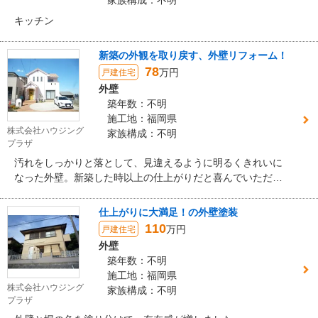
家族構成：不明
キッチン
新築の外観を取り戻す、外壁リフォーム！
78
万円
戸建住宅
外壁
築年数：不明
施工地：福岡県
株式会社ハウジング
家族構成：不明
プラザ
汚れをしっかりと落として、見違えるように明るくきれいに
なった外壁。新築した時以上の仕上がりだと喜んでいただけ
ました。
仕上がりに大満足！の外壁塗装
110
万円
戸建住宅
外壁
築年数：不明
施工地：福岡県
株式会社ハウジング
家族構成：不明
プラザ