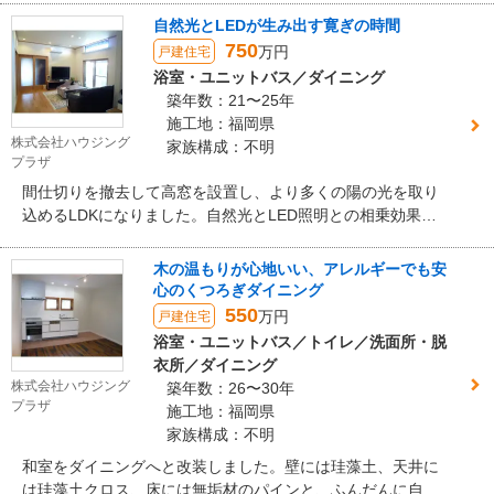
自然光とLEDが生み出す寛ぎの時間
750
万円
戸建住宅
浴室・ユニットバス／ダイニング
築年数：21〜25年
施工地：福岡県
株式会社ハウジング
家族構成：不明
プラザ
間仕切りを撤去して高窓を設置し、より多くの陽の光を取り
込めるLDKになりました。自然光とLED照明との相乗効果が
心地よい空間を作り出します。床暖房を設置したので冬でも
快適です。
木の温もりが心地いい、アレルギーでも安
心のくつろぎダイニング
550
万円
戸建住宅
浴室・ユニットバス／トイレ／洗面所・脱
衣所／ダイニング
株式会社ハウジング
築年数：26〜30年
プラザ
施工地：福岡県
家族構成：不明
和室をダイニングへと改装しました。壁には珪藻土、天井に
は珪藻土クロス、床には無垢材のパインと、ふんだんに自然