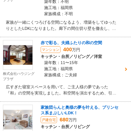
プラザ
築年数：不明
施工地：福岡県
家族構成：不明
家族が一緒にくつろげる空間になるよう、増築をしてゆった
りとしたLDKになりました。廊下の間仕切り壁を撤去し、
LDKから直接トイレや洗面室などの各部屋へ出入りできるの
で、動線が短くスムーズになりました。
赤で彩る、夫婦ふたりの和の空間
400
万円
マンション
キッチン・台所／リビング／洋室
築年数：11〜15年
施工地：福岡県
株式会社ハウジング
家族構成：ご夫婦
プラザ
広すぎた寝室スペースを用いて、ご主人様の夢であった
『和』の空間を実現しました。和空間を演出するため、引
戸、床、天井、建具など、細部までこだわり、打ち合わせを
重ねました。床材はLDKのものとあえて変えることで、空間
家族団らんと奥様の夢を叶える、プリンセ
にメリハリをつけました。
ス系まぶしいLDK！
680
万円
戸建住宅
キッチン・台所／リビング