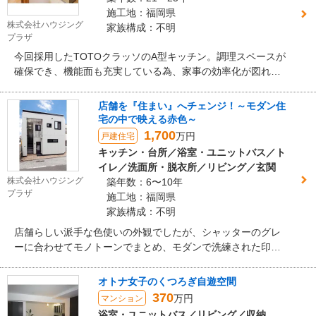
施工地：福岡県
株式会社ハウジング
家族構成：不明
プラザ
今回採用したTOTOクラッソのA型キッチン。調理スペースが
確保でき、機能面も充実している為、家事の効率化が図れま
す。
店舗を『住まい』へチェンジ！～モダン住
宅の中で映える赤色～
1,700
万円
戸建住宅
キッチン・台所／浴室・ユニットバス／ト
イレ／洗面所・脱衣所／リビング／玄関
株式会社ハウジング
築年数：6〜10年
プラザ
施工地：福岡県
家族構成：不明
店舗らしい派手な色使いの外観でしたが、シャッターのグレ
ーに合わせてモノトーンでまとめ、モダンで洗練された印象
になりました。玄関までの階段の横には車庫への出入り口を
設けて、車から玄関までの動線をスムーズにしました。
オトナ女子のくつろぎ自遊空間
370
万円
マンション
浴室・ユニットバス／リビング／収納