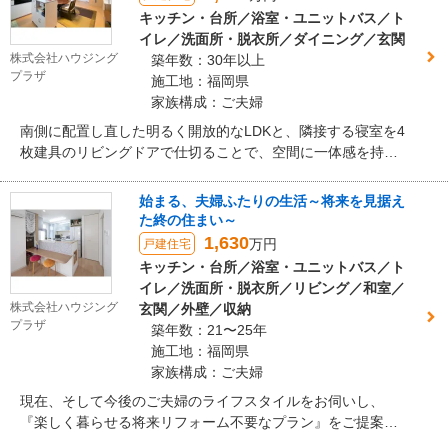
キッチン・台所／浴室・ユニットバス／ト
イレ／洗面所・脱衣所／ダイニング／玄関
株式会社ハウジング
築年数：30年以上
プラザ
施工地：福岡県
家族構成：ご夫婦
南側に配置し直した明るく開放的なLDKと、隣接する寝室を4
枚建具のリビングドアで仕切ることで、空間に一体感を持た
せながら、用途に応じて分けることができるよう配慮しまし
た。また、将来的な体の衰えを見据え、水廻りは居住スペー
始まる、夫婦ふたりの生活～将来を見据え
スからアクセスしやすい動線とゆったりとした空間を確保
た終の住まい～
し、水廻りの設備器機は機能性を重視して選びました。
1,630
万円
戸建住宅
キッチン・台所／浴室・ユニットバス／ト
イレ／洗面所・脱衣所／リビング／和室／
株式会社ハウジング
玄関／外壁／収納
プラザ
築年数：21〜25年
施工地：福岡県
家族構成：ご夫婦
現在、そして今後のご夫婦のライフスタイルをお伺いし、
『楽しく暮らせる将来リフォーム不要なプラン』をご提案さ
せていただきました。