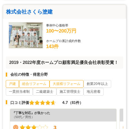
株式会社さくら塗建
事例中心価格帯
100〜200万円
ホームプロ累計成約件数
143件
2019・2022年度ホームプロ顧客満足優良会社表彰受賞！
会社の特徴・得意分野
戸建
総合リフォーム
大規模リフォーム
創業20年以上
一貫担当者制
二級建築士
施工管理技士
地元密着
4.7
口コミ評価
（81件）
『丁寧な対応』が良かった
『丁
（50代／男性）
（4
3