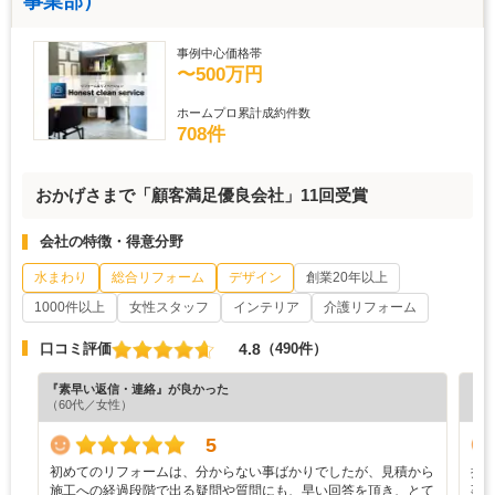
事業部）
事例中心価格帯
〜500万円
ホームプロ累計成約件数
708件
おかげさまで「顧客満足優良会社」11回受賞
会社の特徴・得意分野
水まわり
総合リフォーム
デザイン
創業20年以上
1000件以上
女性スタッフ
インテリア
介護リフォーム
4.8
口コミ評価
（490件）
『素早い返信・連絡』が良かった
『素
（60代／女性）
（5
5
初めてのリフォームは、分からない事ばかりでしたが、見積から
担
施工への経過段階で出る疑問や質問にも、早い回答を頂き、とて
事