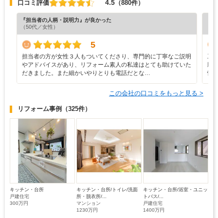
4.5
口コミ評価
（880件）
『担当者の人柄・説明力』が良かった
『丁
（50代／女性）
（4
5
担当者の方が女性３人もついてくださり、専門的に丁寧なご説明
工
やアドバイスがあり、リフォーム素人の私達はとても助けていた
願
だきました。また細かいやりとりも電話だとな…
快
この会社の口コミをもっと見る >
リフォーム事例
（325件）
キッチン・台所
キッチン・台所/トイレ/洗面
キッチン・台所/浴室・ユニッ
戸建住宅
所・脱衣所/...
トバス/...
300万円
マンション
戸建住宅
1230万円
1400万円