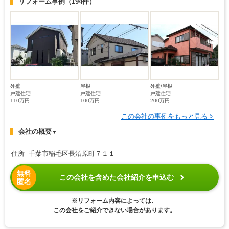
リフォーム事例
（194件）
外壁
屋根
外壁/屋根
戸建住宅
戸建住宅
戸建住宅
110万円
100万円
200万円
この会社の事例をもっと見る >
会社の概要
▼
住所 千葉市稲毛区長沼原町７１１
無料
この会社を含めた会社紹介を申込む
匿名
※リフォーム内容によっては、
この会社をご紹介できない場合があります。