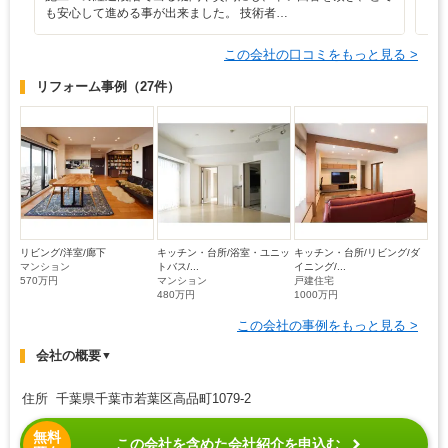
も安心して進める事が出来ました。 技術者…
ま
この会社の口コミをもっと見る >
リフォーム事例
（27件）
リビング/洋室/廊下
キッチン・台所/浴室・ユニッ
キッチン・台所/リビング/ダ
マンション
トバス/...
イニング/...
570万円
マンション
戸建住宅
480万円
1000万円
この会社の事例をもっと見る >
会社の概要
▼
住所 千葉県千葉市若葉区高品町1079-2
無料
この会社を含めた会社紹介を申込む