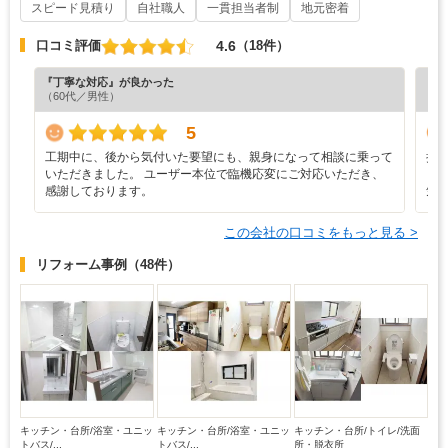
スピード見積り
自社職人
一貫担当者制
地元密着
4.6
口コミ評価
（18件）
『丁寧な対応』が良かった
『満
（60代／男性）
（4
5
工期中に、後から気付いた要望にも、親身になって相談に乗って
担
いただきました。 ユーザー本位で臨機応変にご対応いただき、
り
感謝しております。
気
この会社の口コミをもっと見る >
リフォーム事例
（48件）
キッチン・台所/浴室・ユニッ
キッチン・台所/浴室・ユニッ
キッチン・台所/トイレ/洗面
トバス/...
トバス/...
所・脱衣所