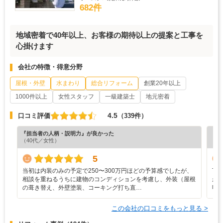
682件
地域密着で40年以上、お客様の期待以上の提案と工事を
心掛けます
会社の特徴・得意分野
屋根・外壁
水まわり
総合リフォーム
創業20年以上
1000件以上
女性スタッフ
一級建築士
地元密着
4.5
口コミ評価
（339件）
『担当者の人柄・説明力』が良かった
『納
（40代／女性）
（6
5
当初は内装のみの予定で250〜300万円ほどの予算感でしたが、
丁
相談を重ねるうちに建物のコンディションを考慮し、外装（屋根
が
の葺き替え、外壁塗装、コーキング打ち直…
明
この会社の口コミをもっと見る >