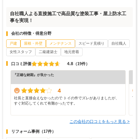
自社職人よる直接施工で高品質な塗装工事・屋上防水工
事を実現！
会社の特徴・得意分野
戸建
屋根・外壁
メンテナンス
スピード見積り
自社職人
女性スタッフ
二級建築士
地元密着
4.8
口コミ評価
（19件）
『正確な納期』が良かった
『満
（6
4
社長と直接会えなかったので トイの件でズレがありましたが、
丁
すぐ対応してくれて有難かったです。
この会社の口コミをもっと見る >
リフォーム事例
（17件）