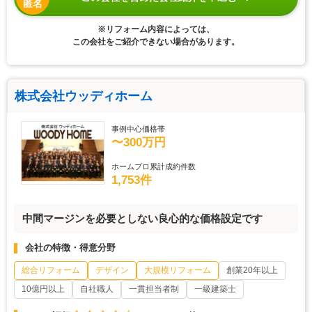
匿名
※リフォーム内容によっては、
この会社をご紹介できない場合があります。
株式会社ウッディホーム
事例中心価格帯
〜300万円
ホームプロ累計成約件数
1,753件
中間マージンを必要としない良心的な価格設定です
会社の特徴・得意分野
総合リフォーム
デザイン
大規模リフォーム
創業20年以上
10億円以上
自社職人
一貫担当者制
一級建築士