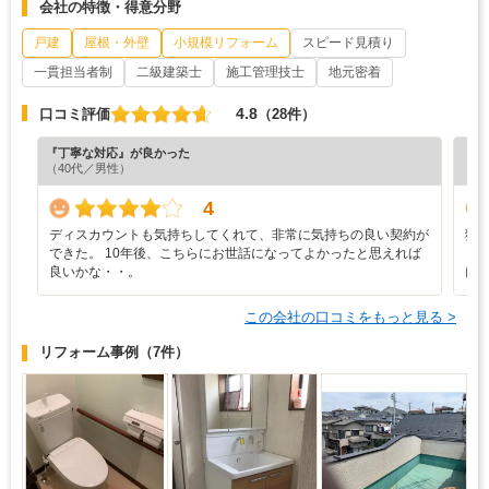
会社の特徴・得意分野
戸建
屋根・外壁
小規模リフォーム
スピード見積り
一貫担当者制
二級建築士
施工管理技士
地元密着
4.8
口コミ評価
（28件）
『丁寧な対応』が良かった
『満
（40代／男性）
（6
4
ディスカウントも気持ちしてくれて、非常に気持ちの良い契約が
猛
できた。 10年後、こちらにお世話になってよかったと思えれば
り
良いかな・・。
け
この会社の口コミをもっと見る >
リフォーム事例
（7件）