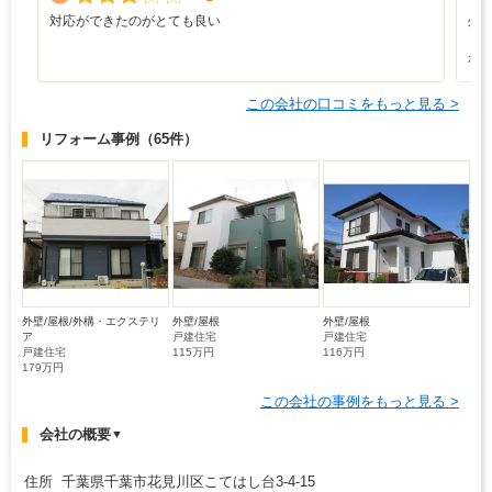
対応ができたのがとても良い
外
と
れ
この会社の口コミをもっと見る >
リフォーム事例
（65件）
外壁/屋根/外構・エクステリ
外壁/屋根
外壁/屋根
ア
戸建住宅
戸建住宅
戸建住宅
115万円
116万円
179万円
この会社の事例をもっと見る >
会社の概要
▼
住所 千葉県千葉市花見川区こてはし台3-4-15