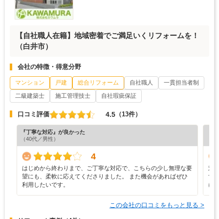
【自社職人在籍】地域密着でご満足いくリフォームを！
（白井市）
会社の特徴・得意分野
マンション
戸建
総合リフォーム
自社職人
一貫担当者制
二級建築士
施工管理技士
自社瑕疵保証
4.5
口コミ評価
（13件）
『丁寧な対応』が良かった
『担
（40代／男性）
（7
4
はじめから終わりまで、ご丁寧な対応で、こちらの少し無理な要
対
望にも、柔軟に応えてくださりました。 また機会があればぜひ
す
利用したいです。
に
この会社の口コミをもっと見る >