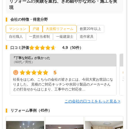
リフォームの実績を重ね、きめ細やかな対応・施工を実
現
会社の特徴・得意分野
マンション
戸建
大規模リフォーム
創業20年以上
自社職人
一貫担当者制
一級建築士
造作家具
4.9
口コミ評価
（50件）
『丁寧な対応』が良かった
『担
（60代／男性）
（7
5
社長をはじめ、こちらの会社の皆さまには、今回大変お世話にな
工
りました。 見積のご対応キッチンや水回り製品のメーカーさん
との打合せからはじまり、工事中のご対応全…
この会社の口コミをもっと見る >
リフォーム事例
（45件）