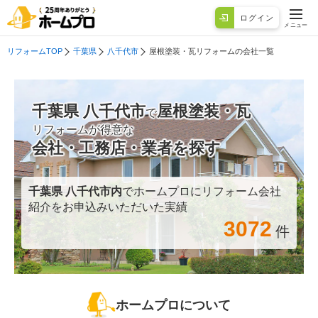
ログイン
メニュー
リフォームTOP
千葉県
八千代市
屋根塗装・瓦リフォームの会社一覧
千葉県 八千代市
屋根塗装・瓦
で
リフォームが得意な
会社・工務店・業者を探す
千葉県 八千代市
内
でホームプロにリフォーム会社
紹介をお申込みいただいた実績
3072
件
ホームプロについて