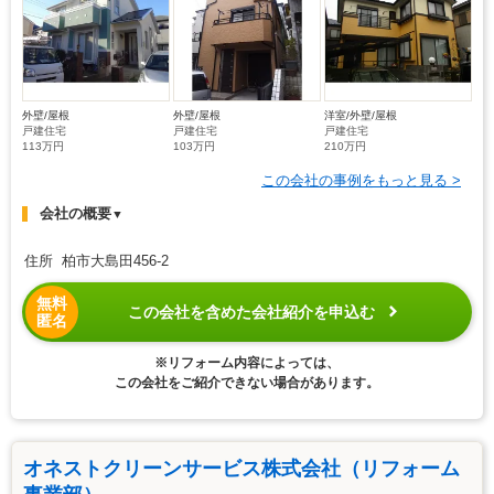
外壁/屋根
外壁/屋根
洋室/外壁/屋根
戸建住宅
戸建住宅
戸建住宅
113万円
103万円
210万円
この会社の事例をもっと見る >
会社の概要
▼
住所 柏市大島田456-2
無料
この会社を含めた会社紹介を申込む
匿名
※リフォーム内容によっては、
この会社をご紹介できない場合があります。
オネストクリーンサービス株式会社（リフォーム