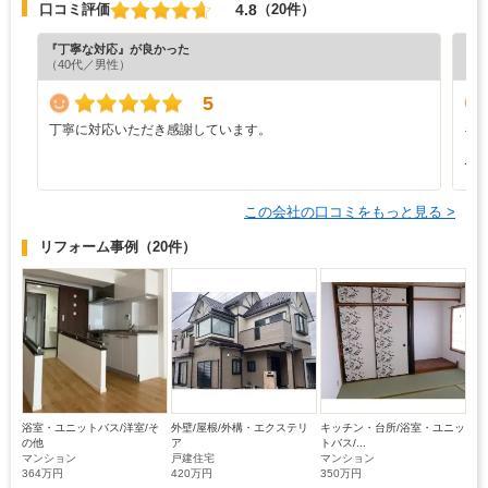
4.8
口コミ評価
（20件）
『丁寧な対応』が良かった
『担
（40代／男性）
（6
5
丁寧に対応いただき感謝しています。
キ
ど
で
この会社の口コミをもっと見る >
リフォーム事例
（20件）
浴室・ユニットバス/洋室/そ
外壁/屋根/外構・エクステリ
キッチン・台所/浴室・ユニッ
の他
ア
トバス/...
マンション
戸建住宅
マンション
364万円
420万円
350万円