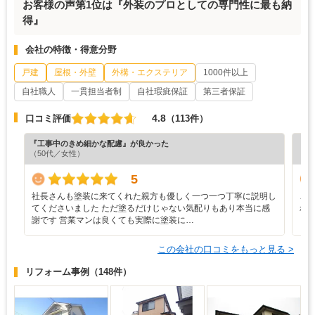
お客様の声第1位は『外装のプロとしての専門性に最も納
得』
会社の特徴・得意分野
戸建
屋根・外壁
外構・エクステリア
1000件以上
自社職人
一貫担当者制
自社瑕疵保証
第三者保証
4.8
口コミ評価
（113件）
『工事中のきめ細かな配慮』が良かった
『担
（50代／女性）
（6
5
社長さんも塗装に来てくれた親方も優しく一つ一つ丁寧に説明し
こ
てくださいました ただ塗るだけじゃない気配りもあり本当に感
れ
謝です 営業マンは良くても実際に塗装に…
く
この会社の口コミをもっと見る >
リフォーム事例
（148件）