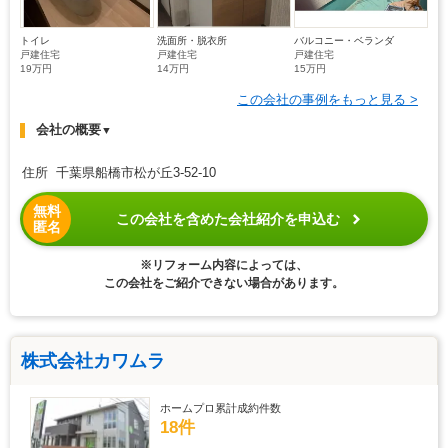
トイレ
洗面所・脱衣所
バルコニー・ベランダ
戸建住宅
戸建住宅
戸建住宅
19万円
14万円
15万円
この会社の事例をもっと見る >
会社の概要
▼
住所 千葉県船橋市松が丘3-52-10
無料
この会社を含めた会社紹介を申込む
匿名
※リフォーム内容によっては、
この会社をご紹介できない場合があります。
株式会社カワムラ
ホームプロ累計成約件数
18件