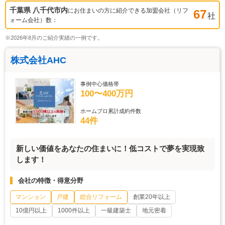
千葉県 八千代市
内
にお住まいの方に紹介できる加盟会社（リフ
67
社
ォーム会社）数：
※2026年8月のご紹介実績の一例です。
株式会社AHC
事例中心価格帯
100〜400万円
ホームプロ累計成約件数
44件
新しい価値をあなたの住まいに！低コストで夢を実現致
します！
会社の特徴・得意分野
マンション
戸建
総合リフォーム
創業20年以上
10億円以上
1000件以上
一級建築士
地元密着