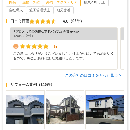
内装
屋根・外壁
外構・エクステリア
創業20年以上
自社職人
施工管理技士
地元密着
4.6
口コミ評価
（63件）
『プロとしての的確なアドバイス』が良かった
『プ
（30代／女性）
（7
5
この度は、ありがとうございました。仕上がりはとても満足いく
工
もので、機会があればまたお願いしたいです。
素
た
この会社の口コミをもっと見る >
リフォーム事例
（110件）