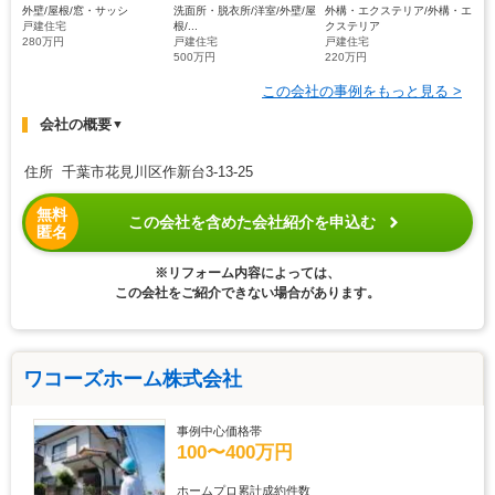
外壁/屋根/窓・サッシ
洗面所・脱衣所/洋室/外壁/屋
外構・エクステリア/外構・エ
戸建住宅
根/...
クステリア
280万円
戸建住宅
戸建住宅
500万円
220万円
この会社の事例をもっと見る >
会社の概要
▼
住所 千葉市花見川区作新台3-13-25
無料
この会社を含めた会社紹介を申込む
匿名
※リフォーム内容によっては、
この会社をご紹介できない場合があります。
ワコーズホーム株式会社
事例中心価格帯
100〜400万円
ホームプロ累計成約件数