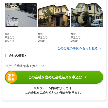
屋根
外壁
外壁
戸建住宅
戸建住宅
戸建住宅
100万円
70万円
70万円
この会社の事例をもっと見る >
会社の概要
▼
住所 千葉県柏市加賀3-19-3
無料
この会社を含めた会社紹介を申込む
匿名
※リフォーム内容によっては、
この会社をご紹介できない場合があります。