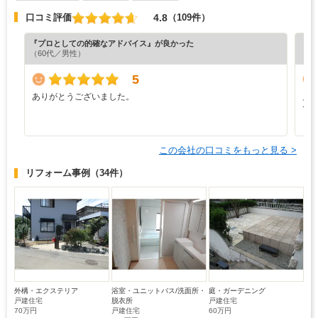
4.8
口コミ評価
（109件）
『プロとしての的確なアドバイス』が良かった
『担
（60代／男性）
（5
5
ありがとうございました。
見
で
この会社の口コミをもっと見る >
リフォーム事例
（34件）
外構・エクステリア
浴室・ユニットバス/洗面所・
庭・ガーデニング
戸建住宅
脱衣所
戸建住宅
70万円
戸建住宅
60万円