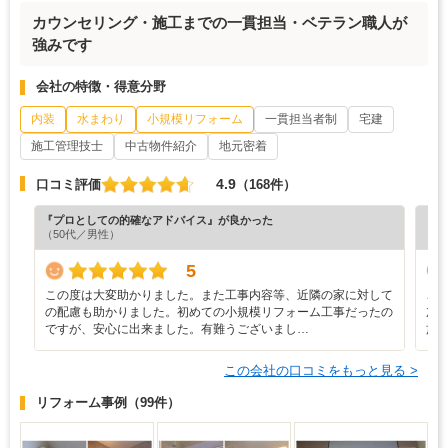
カウンセリング・施工までの一貫担当・ベテラン職人が
強みです
会社の特徴・得意分野
内装
水まわり
小規模リフォーム
一貫担当者制
宅建
施工管理技士
中古物件紹介
地元密着
4.9
口コミ評価
（168件）
『プロとしての的確なアドバイス』が良かった
『担
（50代／男性）
（5
5
この度は大変助かりました。また工事内容等、近隣の家に対して
こ
の配慮も助かりました。初めての小規模リフォーム工事だったの
加
ですが、安心に出来ました。有難うございまし…
施
この会社の口コミをもっと見る >
リフォーム事例
（99件）