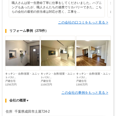
職人さんは皆一生懸命丁寧に仕事をしてくださいました。ハプニ
担
ングもあったが、職人さんたちの連携でリカバリーできた。こち
も
らの会社の最初の担当者は対応が悪く、工事を…
は
この会社の口コミをもっと見る >
リフォーム事例
（278件）
キッチン・台所/浴室・ユニッ
キッチン・台所/浴室・ユニッ
キッチン・台所/浴室・ユニッ
トバス/...
トバス/...
トバス/...
戸建住宅
戸建住宅
戸建住宅
1250万円
1100万円
1300万円
この会社の事例をもっと見る >
会社の概要
▼
住所 千葉県成田市土屋724-2