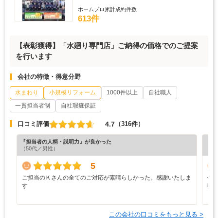
ホームプロ累計成約件数
613件
【表彰獲得】「水廻り専門店」ご納得の価格でのご提案
を行います
会社の特徴・得意分野
水まわり
小規模リフォーム
1000件以上
自社職人
一貫担当者制
自社瑕疵保証
4.7
口コミ評価
（316件）
『担当者の人柄・説明力』が良かった
『分
（50代／男性）
（5
5
ご担当のＫさんの全てのご対応が素晴らしかった。感謝いたしま
作
す
明
り、
この会社の口コミをもっと見る >