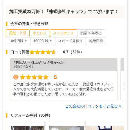
施工実績23万軒！『株式会社キャッツ』でございます！
会社の特徴・得意分野
屋根・外壁
水まわり
メンテナンス
創業20年以上
10億円以上
1000件以上
スピード見積り
地元密着
4.7
口コミ評価
（32件）
『満足のいく仕上がり』が良かった
『分
（60代／女性）
（6
5
この度は多少無理なお願いも対応いただき、要望通りのリフォー
大
ムができて大変満足しています。メーカー側の受注停止などで工
か
事の遅れが心配でしたが、思っていたほど遅れ…
この会社の口コミをもっと見る >
リフォーム事例
（85件）