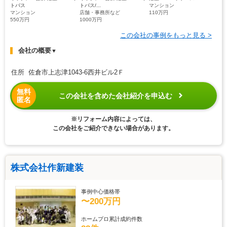
トバス
トバス/...
マンション
マンション
店舗・事務所など
110万円
550万円
1000万円
この会社の事例をもっと見る >
会社の概要
▼
住所 佐倉市上志津1043-6西井ビル2Ｆ
無料
この会社を含めた会社紹介を申込む
匿名
※リフォーム内容によっては、
この会社をご紹介できない場合があります。
株式会社作新建装
事例中心価格帯
〜200万円
ホームプロ累計成約件数