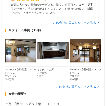
金額に入らない部分のサービスも、快くご対応頂き、またご提案
職
頂いた物も、推しつけがましくなく、とても気持ちの良いご対応
す
でした。 ありがとうございました。
この会社の口コミをもっと見る >
リフォーム事例
（35件）
キッチン・台所/浴室・ユニッ
キッチン・台所
キッチン・台所/浴室・ユニッ
トバス/...
戸建住宅
トバス/...
マンション
110万円
戸建住宅
500万円
800万円
この会社の事例をもっと見る >
会社の概要
▼
住所 千葉市中央区東千葉３ー１－１９