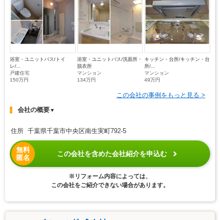
浴室・ユニットバス/トイ
浴室・ユニットバス/洗面所・
キッチン・台所/キッチン・台
レ/...
脱衣所
所/...
戸建住宅
マンション
マンション
150万円
134万円
49万円
この会社の事例をもっと見る >
会社の概要
▼
住所 千葉県千葉市中央区南生実町792-5
無料
この会社を含めた会社紹介を申込む
匿名
※リフォーム内容によっては、
この会社をご紹介できない場合があります。