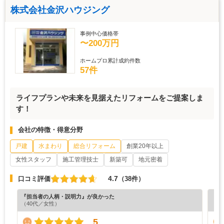
株式会社金沢ハウジング
事例中心価格帯
〜200万円
ホームプロ累計成約件数
57件
ライフプランや未来を見据えたリフォームをご提案しま
す！
会社の特徴・得意分野
戸建
水まわり
総合リフォーム
創業20年以上
女性スタッフ
施工管理技士
新築可
地元密着
4.7
口コミ評価
（38件）
『担当者の人柄・説明力』が良かった
『満
（40代／女性）
（4
5