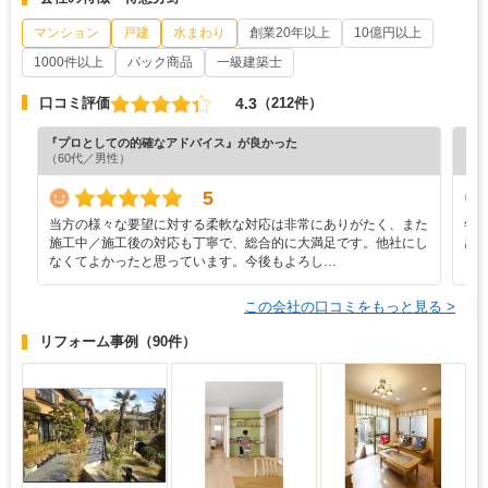
マンション
戸建
水まわり
創業20年以上
10億円以上
1000件以上
パック商品
一級建築士
4.3
口コミ評価
（212件）
『プロとしての的確なアドバイス』が良かった
『素
（60代／男性）
（5
5
当方の様々な要望に対する柔軟な対応は非常にありがたく、また
年
施工中／施工後の対応も丁寧で、総合的に大満足です。他社にし
感
なくてよかったと思っています。今後もよろし…
この会社の口コミをもっと見る >
リフォーム事例
（90件）