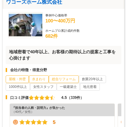
ワコーズホーム株式会社
事例中心価格帯
100〜400万円
ホームプロ累計成約件数
682件
地域密着で40年以上、お客様の期待以上の提案と工事を
心掛けます
会社の特徴・得意分野
屋根・外壁
水まわり
総合リフォーム
創業20年以上
1000件以上
女性スタッフ
一級建築士
地元密着
4.5
口コミ評価
（339件）
『担当者の人柄・説明力』が良かった
『納
（40代／女性）
（6
5