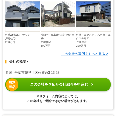
外壁/屋根/窓・サッシ
洗面所・脱衣所/洋室/外壁/屋
外構・エクステリア/外構・エ
戸建住宅
根/...
クステリア
280万円
戸建住宅
戸建住宅
500万円
220万円
この会社の事例をもっと見る >
会社の概要
▼
住所 千葉市花見川区作新台3-13-25
無料
この会社を含めた会社紹介を申込む
匿名
※リフォーム内容によっては、
この会社をご紹介できない場合があります。