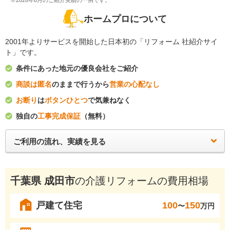
※2026年8月のご紹介実績の一例です。
ホームプロについて
2001年よりサービスを開始した日本初の「リフォーム 社紹介サイ
ト」です。
条件にあった地元の優良会社をご紹介
商談は匿名
のままで行うから
営業の心配なし
お断り
は
ボタンひとつ
で気兼ねなく
独自の
工事完成保証
（無料）
ご利用の流れ、実績を見る
千葉県 成田市
の介護リフォームの費用相場
戸建て住宅
100
150
〜
万円