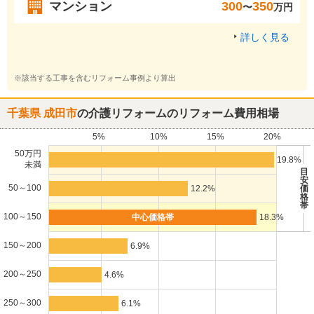
マンション
300
350
〜
万円
詳しく見る
※該当する工事を含むリフォーム事例より算出
千葉県 成田市
の介護リフォームのリフォーム費用相場
5%
10%
15%
20%
50万円
19.8%
未満
目
安
50～100
12.2%
価
格
帯
100～150
18.3%
150～200
6.9%
200～250
4.6%
250～300
6.1%