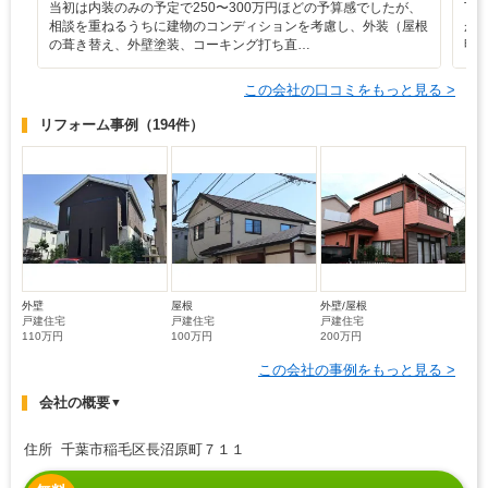
当初は内装のみの予定で250〜300万円ほどの予算感でしたが、
丁
相談を重ねるうちに建物のコンディションを考慮し、外装（屋根
が
の葺き替え、外壁塗装、コーキング打ち直…
明
この会社の口コミをもっと見る >
リフォーム事例
（194件）
外壁
屋根
外壁/屋根
戸建住宅
戸建住宅
戸建住宅
110万円
100万円
200万円
この会社の事例をもっと見る >
会社の概要
▼
住所 千葉市稲毛区長沼原町７１１