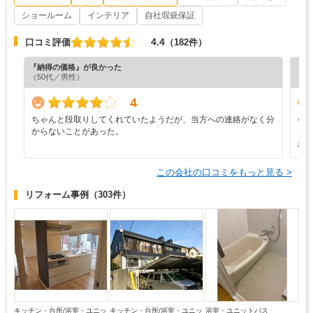
ショールーム
インテリア
自社瑕疵保証
4.4
口コミ評価
（182件）
『納得の価格』が良かった
『担
（50代／男性）
4
ちゃんと段取りしてくれていたようだが、当方への連絡がなく分
会
からないことがあった。
ご
か
この会社の口コミをもっと見る >
リフォーム事例
（303件）
キッチン・台所/浴室・ユニッ
キッチン・台所/浴室・ユニッ
浴室・ユニットバス