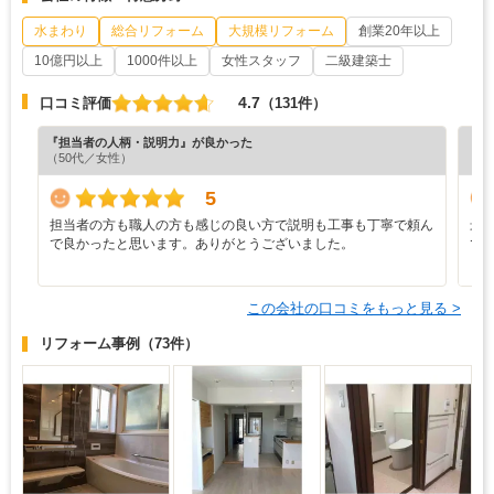
水まわり
総合リフォーム
大規模リフォーム
創業20年以上
10億円以上
1000件以上
女性スタッフ
二級建築士
4.7
口コミ評価
（131件）
『担当者の人柄・説明力』が良かった
『担
（50代／女性）
（4
5
担当者の方も職人の方も感じの良い方で説明も工事も丁寧で頼ん
最
で良かったと思います。ありがとうございました。
で
と
この会社の口コミをもっと見る >
リフォーム事例
（73件）