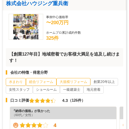
株式会社ハウジング重兵衛
事例中心価格帯
〜200万円
ホームプロ累計成約件数
325件
【創業127年目】地域密着でお客様大満足を追及し続けま
す！
会社の特徴・得意分野
水まわり
総合リフォーム
大規模リフォーム
創業20年以上
女性スタッフ
ショールーム
一級建築士
地元密着
4.3
口コミ評価
（126件）
『納得の価格』が良かった
『丁
（60代／女性）
（5
4