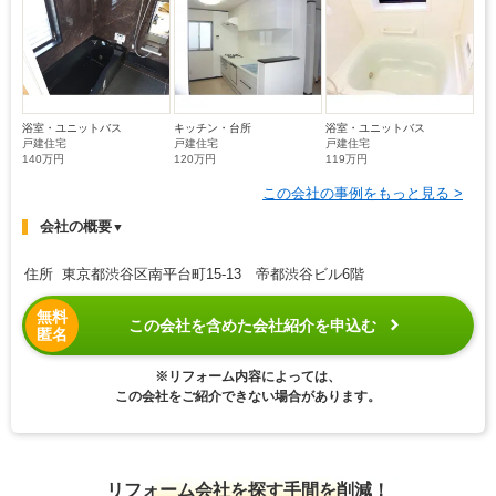
浴室・ユニットバス
キッチン・台所
浴室・ユニットバス
戸建住宅
戸建住宅
戸建住宅
140万円
120万円
119万円
この会社の事例をもっと見る >
会社の概要
▼
住所 東京都渋谷区南平台町15-13 帝都渋谷ビル6階
無料
この会社を含めた会社紹介を申込む
匿名
※リフォーム内容によっては、
この会社をご紹介できない場合があります。
リフォーム会社を探す手間を削減！