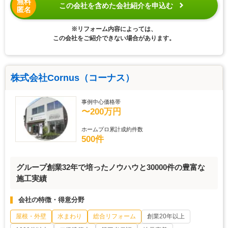
無料
この会社を含めた会社紹介を申込む
匿名
※リフォーム内容によっては、
この会社をご紹介できない場合があります。
株式会社Cornus（コーナス）
事例中心価格帯
〜200万円
ホームプロ累計成約件数
500件
グループ創業32年で培ったノウハウと30000件の豊富な
施工実績
会社の特徴・得意分野
屋根・外壁
水まわり
総合リフォーム
創業20年以上