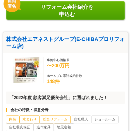
リフォーム会社紹介を
申込む
株式会社エアネストグループ(E-CHIBAプロリフォ
ーム店)
事例中心価格帯
〜200万円
ホームプロ累計成約件数
148件
「2022年度 顧客満足優良会社」に選ばれました！
会社の特徴・得意分野
内装
水まわり
総合リフォーム
自社職人
ショールーム
自社瑕疵保証
造作家具
地元密着