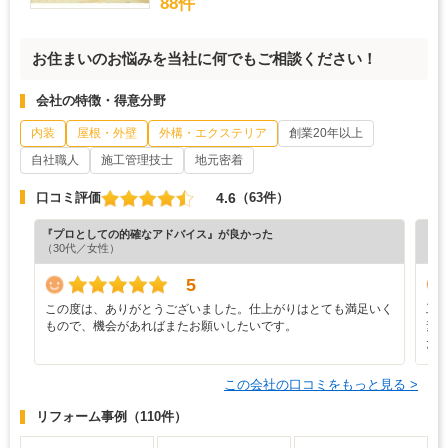
88件
お住まいのお悩みを当社に何でもご相談ください！
会社の特徴・得意分野
内装
屋根・外壁
外構・エクステリア
創業20年以上
自社職人
施工管理技士
地元密着
4.6
口コミ評価
（63件）
『プロとしての的確なアドバイス』が良かった
『プ
（30代／女性）
（7
5
この度は、ありがとうございました。仕上がりはとても満足いく
工
もので、機会があればまたお願いしたいです。
素
た
この会社の口コミをもっと見る >
リフォーム事例
（110件）