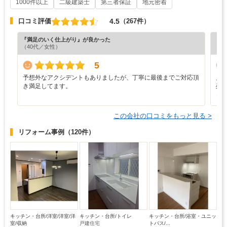
1000件以上
二級建築士
第三者保証
地元密着
4.5
口コミ評価
（267件）
『満足のいく仕上がり』が良かった
『満
（40代／女性）
（4
5
予想外なアクシデントもありましたが、丁寧に最後までご対応頂
見
き満足してます。
残
っ
この会社の口コミをもっと見る >
リフォーム事例
（120件）
キッチン・台所/洋室/洋室/洋
キッチン・台所/トイレ
キッチン・台所/浴室・ユニッ
室/収納
戸建住宅
トバス/...