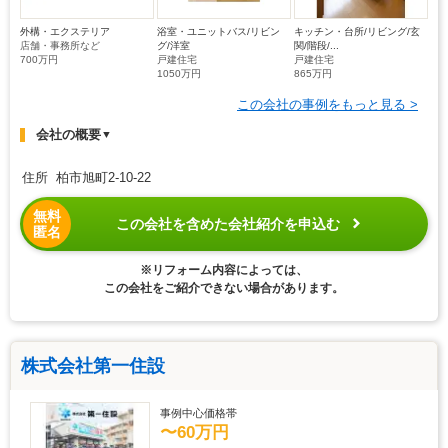
外構・エクステリア
浴室・ユニットバス/リビン
キッチン・台所/リビング/玄
店舗・事務所など
グ/洋室
関/階段/...
700万円
戸建住宅
戸建住宅
1050万円
865万円
この会社の事例をもっと見る >
会社の概要
▼
住所 柏市旭町2-10-22
無料
この会社を含めた会社紹介を申込む
匿名
※リフォーム内容によっては、
この会社をご紹介できない場合があります。
株式会社第一住設
事例中心価格帯
〜60万円