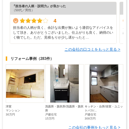
『担当者の人柄・説明力』が良かった
『担
（50代／男性）
（5
4
担当者の人柄が良く、余計な出費が無いよう適切なアドバイスを
こ
して頂き、ありがとうございました。仕上がりも良く、納得のい
が
く物でした。ただ、見積もりが少し遅かったと…
し
この会社の口コミをもっと見る >
リフォーム事例
（283件）
洋室
洗面所・脱衣所/洗面所・脱衣
キッチン・台所/浴室・ユニッ
マンション
所
トバス/...
30万円
戸建住宅
戸建住宅
15万円
309万円
この会社の事例をもっと見る >