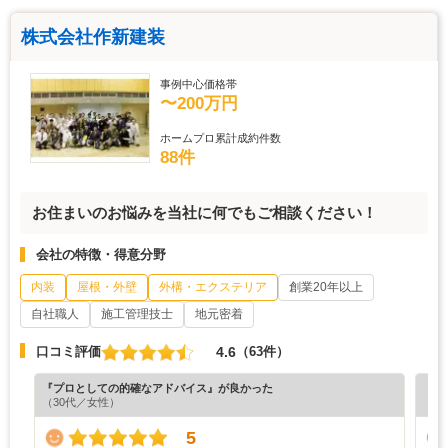
株式会社作新建装
事例中心価格帯
〜200万円
ホームプロ累計成約件数
88件
お住まいのお悩みを当社に何でもご相談ください！
会社の特徴・得意分野
内装
屋根・外壁
外構・エクステリア
創業20年以上
自社職人
施工管理技士
地元密着
4.6
口コミ評価
（63件）
『プロとしての的確なアドバイス』が良かった
『プ
（30代／女性）
（7
5