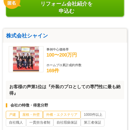
リフォーム会社紹介を
申込む
株式会社シャイン
事例中心価格帯
100〜200万円
ホームプロ累計成約件数
169件
お客様の声第1位は『外装のプロとしての専門性に最も納
得』
会社の特徴・得意分野
戸建
屋根・外壁
外構・エクステリア
1000件以上
自社職人
一貫担当者制
自社瑕疵保証
第三者保証