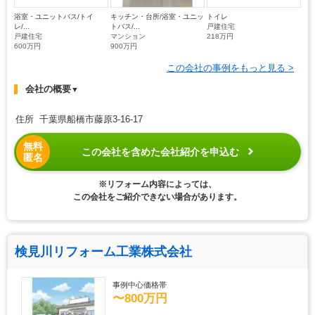
浴室・ユニットバス/トイ
キッチン・台所/浴室・ユニッ
トイレ
レ/...
トバス/...
戸建住宅
戸建住宅
マンション
218万円
600万円
900万円
この会社の事例をもっと見る >
会社の概要
▼
住所 千葉県船橋市藤原3-16-17
無料
この会社を含めた会社紹介を申込む
匿名
※リフォーム内容によっては、
この会社をご紹介できない場合があります。
検見川リフォーム工業株式会社
事例中心価格帯
〜800万円