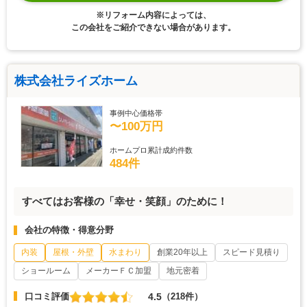
※リフォーム内容によっては、
この会社をご紹介できない場合があります。
株式会社ライズホーム
事例中心価格帯
〜100万円
ホームプロ累計成約件数
484件
すべてはお客様の「幸せ・笑顔」のために！
会社の特徴・得意分野
内装
屋根・外壁
水まわり
創業20年以上
スピード見積り
ショールーム
メーカーＦＣ加盟
地元密着
4.5
口コミ評価
（218件）