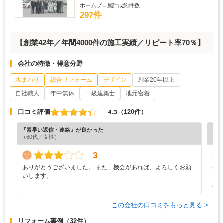
ホームプロ累計成約件数
297件
【創業42年／年間4000件の施工実績／リピート率70％】
会社の特徴・得意分野
水まわり
総合リフォーム
デザイン
創業20年以上
自社職人
年中無休
一級建築士
地元密着
4.3
口コミ評価
（120件）
『素早い返信・連絡』が良かった
『素
（60代／女性）
（3
3
ありがとうございました。 また、機会があれば、よろしくお願
壁
いします。
り
願
この会社の口コミをもっと見る >
リフォーム事例
（32件）