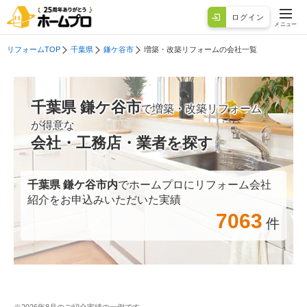
ログイン
メニュー
リフォームTOP
千葉県
鎌ケ谷市
増築・改築リフォームの会社一覧
千葉県 鎌ケ谷市
で増築・改築リフォーム
が得意な
会社・工務店・業者を探す
千葉県 鎌ケ谷市
内
でホームプロにリフォーム会社
紹介をお申込みいただいた実績
7063
件