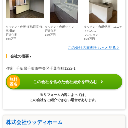
キッチン・台所/洋室/洋室/洋
キッチン・台所/トイレ
キッチン・台所/浴室・ユニッ
室/収納
戸建住宅
トバス/...
戸建住宅
180万円
マンション
554万円
525万円
この会社の事例をもっと見る >
会社の概要
▼
住所 千葉県千葉市中央区千葉寺町1222-1
無料
この会社を含めた会社紹介を申込む
匿名
※リフォーム内容によっては、
この会社をご紹介できない場合があります。
株式会社ウッディホーム