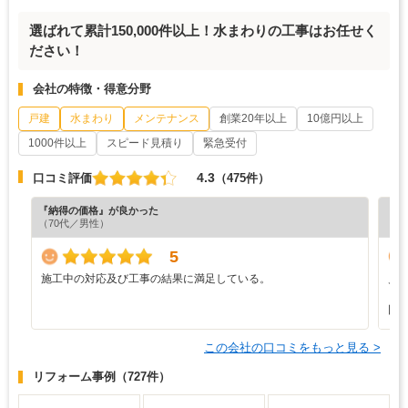
選ばれて累計150,000件以上！水まわりの工事はお任せく
ださい！
会社の特徴・得意分野
戸建
水まわり
メンテナンス
創業20年以上
10億円以上
1000件以上
スピード見積り
緊急受付
4.3
口コミ評価
（475件）
『納得の価格』が良かった
『担
（70代／男性）
（7
5
施工中の対応及び工事の結果に満足している。
見
も
回
この会社の口コミをもっと見る >
リフォーム事例
（727件）