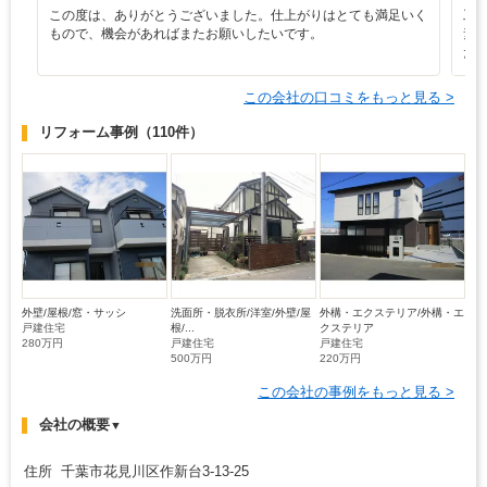
この度は、ありがとうございました。仕上がりはとても満足いく
工
もので、機会があればまたお願いしたいです。
素
た
この会社の口コミをもっと見る >
リフォーム事例
（110件）
外壁/屋根/窓・サッシ
洗面所・脱衣所/洋室/外壁/屋
外構・エクステリア/外構・エ
戸建住宅
根/...
クステリア
280万円
戸建住宅
戸建住宅
500万円
220万円
この会社の事例をもっと見る >
会社の概要
▼
住所 千葉市花見川区作新台3-13-25