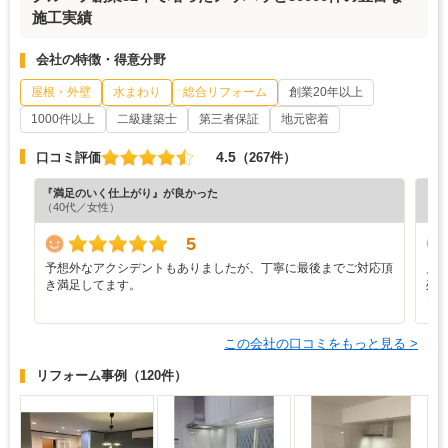
施工実績
会社の特徴・得意分野
屋根・外壁
水まわり
総合リフォーム
創業20年以上
1000件以上
二級建築士
第三者保証
地元密着
4.5
口コミ評価
（267件）
『満足のいく仕上がり』が良かった
『満
（40代／女性）
（4
5
予想外なアクシデントもありましたが、丁寧に最後までご対応頂
見
き満足してます。
残
っ
この会社の口コミをもっと見る >
リフォーム事例
（120件）