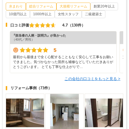
水まわり
総合リフォーム
大規模リフォーム
創業20年以上
10億円以上
1000件以上
女性スタッフ
二級建築士
4.7
口コミ評価
（130件）
『担当者の人柄・説明力』が良かった
『担
（40代／男性）
（6
5
最初から最後まで全く心配することもなく安心して工事をお願い
支
できました。気づかなかった箇所も補修などしていただきありが
とうございます。 とても丁寧な仕上がりで…
この会社の口コミをもっと見る >
リフォーム事例
（73件）