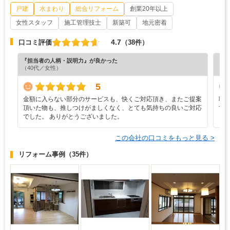
戸建
水まわり
総合リフォーム
創業20年以上
女性スタッフ
施工管理技士
新築可
地元密着
4.7
口コミ評価
（38件）
『担当者の人柄・説明力』が良かった
『満
（40代／女性）
（4
5
金額に入らない部分のサービスも、快くご対応頂き、またご提案
職
頂いた物も、推しつけがましくなく、とても気持ちの良いご対応
す
でした。 ありがとうございました。
この会社の口コミをもっと見る >
リフォーム事例
（35件）