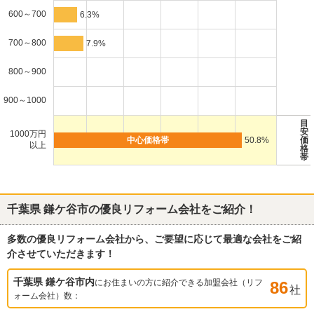
600～700
6.3%
700～800
7.9%
800～900
900～1000
目
安
1000万円
50.8%
価
以上
格
帯
千葉県 鎌ケ谷市
の優良リフォーム会社をご紹介！
多数の優良リフォーム会社から、ご要望に応じて最適な会社をご紹
介させていただきます！
千葉県 鎌ケ谷市
内
にお住まいの方に紹介できる加盟会社（リフ
86
社
ォーム会社）数：