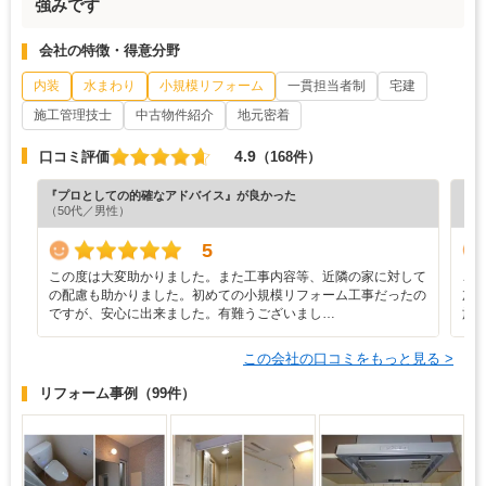
強みです
会社の特徴・得意分野
内装
水まわり
小規模リフォーム
一貫担当者制
宅建
施工管理技士
中古物件紹介
地元密着
4.9
口コミ評価
（168件）
『プロとしての的確なアドバイス』が良かった
『担
（50代／男性）
（5
5
この度は大変助かりました。また工事内容等、近隣の家に対して
こ
の配慮も助かりました。初めての小規模リフォーム工事だったの
加
ですが、安心に出来ました。有難うございまし…
施
この会社の口コミをもっと見る >
リフォーム事例
（99件）