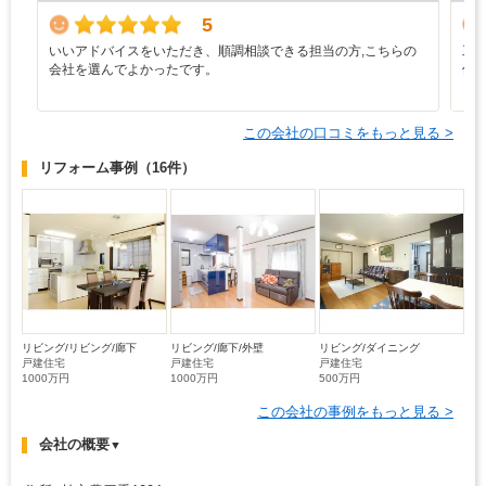
5
いいアドバイスをいただき、順調相談できる担当の方,こちらの
工
会社を選んでよかったです。
件
と
この会社の口コミをもっと見る >
リフォーム事例
（16件）
リビング/リビング/廊下
リビング/廊下/外壁
リビング/ダイニング
戸建住宅
戸建住宅
戸建住宅
1000万円
1000万円
500万円
この会社の事例をもっと見る >
会社の概要
▼