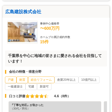
広島建設株式会社
事例中心価格帯
〜600万円
ホームプロ累計成約件数
15件
千葉県を中心に地域の皆さまに愛される会社を目指して
います！
会社の特徴・得意分野
戸建
耐震
総合リフォーム
創業20年以上
10億円以上
一級建築士
宅建
新築可
4.6
口コミ評価
（8件）
『丁寧な対応』が良かった
『デ
（30代／男性）
（4