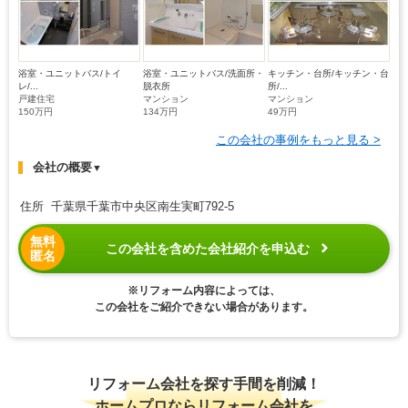
浴室・ユニットバス/トイ
浴室・ユニットバス/洗面所・
キッチン・台所/キッチン・台
レ/...
脱衣所
所/...
戸建住宅
マンション
マンション
150万円
134万円
49万円
この会社の事例をもっと見る >
会社の概要
▼
住所 千葉県千葉市中央区南生実町792-5
無料
この会社を含めた会社紹介を申込む
匿名
※リフォーム内容によっては、
この会社をご紹介できない場合があります。
リフォーム会社を探す手間を削減！
ホームプロならリフォーム会社を