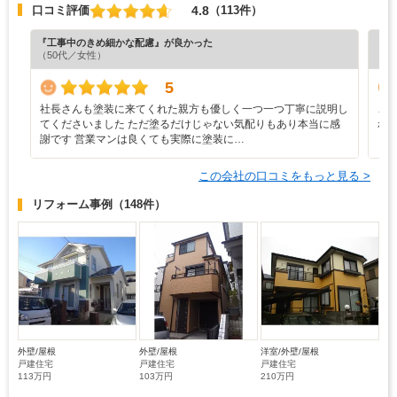
4.8
口コミ評価
（113件）
『工事中のきめ細かな配慮』が良かった
『担
（50代／女性）
（6
5
社長さんも塗装に来てくれた親方も優しく一つ一つ丁寧に説明し
こ
てくださいました ただ塗るだけじゃない気配りもあり本当に感
れ
謝です 営業マンは良くても実際に塗装に…
く
この会社の口コミをもっと見る >
リフォーム事例
（148件）
外壁/屋根
外壁/屋根
洋室/外壁/屋根
戸建住宅
戸建住宅
戸建住宅
113万円
103万円
210万円