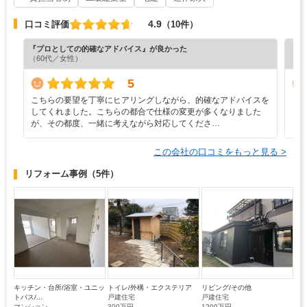
4.9
口コミ評価
（10件）
『プロとしての的確なアドバイス』が良かった
『担
（60代／女性）
（6
5
こちらの要望を丁寧にヒアリングしながら、的確なアドバイスを
・
してくれました。こちらの都合で仕様の変更が多くなりました
し
が、その都度、一緒に考えながら対応してくださ…
し
この会社の口コミをもっと見る >
リフォーム事例
（5件）
キッチン・台所/浴室・ユニッ
トイレ/外構・エクステリア
リビング/その他
トバス/...
戸建住宅
戸建住宅
マンション
300万円
1200万円