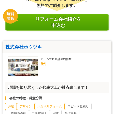
無料でご紹介します。
リフォーム会社紹介を
申込む
株式会社ホウツキ
ホームプロ累計成約件数
8件
現場を知り尽くした代表大工が対応致します！
会社の特徴・得意分野
戸建
デザイン
大規模リフォーム
スピード見積り
一貫担当者制
二級建築士
宅建
造作家具