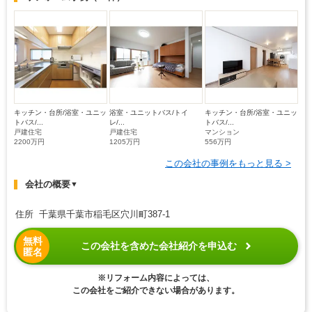
キッチン・台所/浴室・ユニッ
浴室・ユニットバス/トイ
キッチン・台所/浴室・ユニッ
トバス/...
レ/...
トバス/...
戸建住宅
戸建住宅
マンション
2200万円
1205万円
556万円
この会社の事例をもっと見る >
会社の概要
▼
住所 千葉県千葉市稲毛区穴川町387-1
無料
この会社を含めた会社紹介を申込む
匿名
※リフォーム内容によっては、
この会社をご紹介できない場合があります。