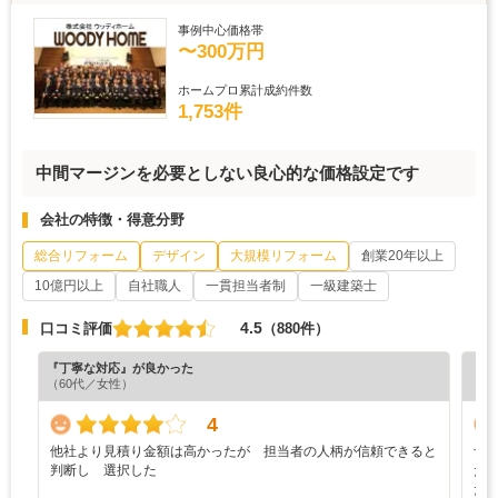
事例中心価格帯
〜300万円
ホームプロ累計成約件数
1,753件
中間マージンを必要としない良心的な価格設定です
会社の特徴・得意分野
総合リフォーム
デザイン
大規模リフォーム
創業20年以上
10億円以上
自社職人
一貫担当者制
一級建築士
4.5
口コミ評価
（880件）
『丁寧な対応』が良かった
『正
（60代／女性）
（5
4
他社より見積り金額は高かったが 担当者の人柄が信頼できると
予
判断し 選択した
た
た