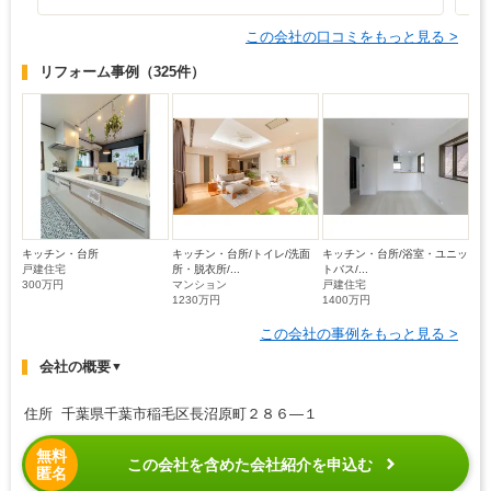
この会社の口コミをもっと見る >
リフォーム事例
（325件）
キッチン・台所
キッチン・台所/トイレ/洗面
キッチン・台所/浴室・ユニッ
戸建住宅
所・脱衣所/...
トバス/...
300万円
マンション
戸建住宅
1230万円
1400万円
この会社の事例をもっと見る >
会社の概要
▼
住所 千葉県千葉市稲毛区長沼原町２８６―１
無料
この会社を含めた会社紹介を申込む
匿名