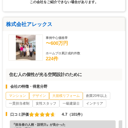
この会社をご紹介できない場合があります。
株式会社アレックス
事例中心価格帯
〜600万円
ホームプロ累計成約件数
224件
住む人の個性が光る空間設計のために
会社の特徴・得意分野
マンション
デザイン
大規模リフォーム
創業20年以上
一貫担当者制
女性スタッフ
一級建築士
インテリア
4.7
口コミ評価
（101件）
『担当者の人柄・説明力』が良かった
『プ