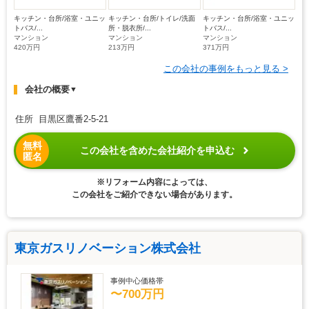
キッチン・台所/浴室・ユニッ
キッチン・台所/トイレ/洗面
キッチン・台所/浴室・ユニッ
トバス/...
所・脱衣所/...
トバス/...
マンション
マンション
マンション
420万円
213万円
371万円
この会社の事例をもっと見る >
会社の概要
▼
住所 目黒区鷹番2-5-21
無料
この会社を含めた会社紹介を申込む
匿名
※リフォーム内容によっては、
この会社をご紹介できない場合があります。
東京ガスリノベーション株式会社
事例中心価格帯
〜700万円