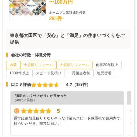
〜100万円
ホームプロ累計成約件数
291件
東京都大田区で「安心」と「満足」の住まいづくりをご
提供
会社の特徴・得意分野
内装
小規模リフォーム
大規模リフォーム
創業20年以上
1000件以上
スピード見積り
一貫担当者制
地元密着
4.7
口コミ評価
（187件）
『満足のいく仕上がり』が良かった
『担
（40代／男性）
（4
5
通常は追加見積りとなりそうな作業もスピード感重視で費用内で
こ
対応いただき、非常に満足。
て
まし