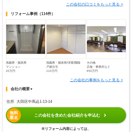
この会社の口コミをもっと見る >
リフォーム事例
（114件）
洗面所・脱衣所
洗面所・脱衣所/洋室/階段
その他
マンション
戸建住宅
店舗・事務所など
20万円
110万円
650万円
この会社の事例をもっと見る >
会社の概要
▼
住所 大田区中馬込1-13-14
無料
この会社を含めた会社紹介を申込む
匿名
※リフォーム内容によっては、