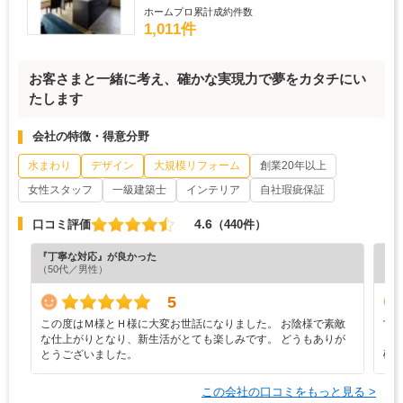
ホームプロ累計成約件数
1,011件
お客さまと一緒に考え、確かな実現力で夢をカタチにい
たします
会社の特徴・得意分野
水まわり
デザイン
大規模リフォーム
創業20年以上
女性スタッフ
一級建築士
インテリア
自社瑕疵保証
4.6
口コミ評価
（440件）
『丁寧な対応』が良かった
『デ
（50代／男性）
（6
5
この度はＭ様とＨ様に大変お世話になりました。 お陰様で素敵
営
な仕上がりとなり、新生活がとても楽しみです。 どうもありが
ま
とうございました。
確
この会社の口コミをもっと見る >