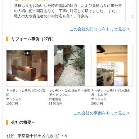
見積もりをお願いした時の電話の対応、および見積もりに来た方
イ
の人柄に何の問題もなく、丁寧に対応して頂けました。 また、
と
職人の方や責任者の方の対応も良く、作業も…
た
この会社の口コミをもっと見る >
リフォーム事例
（27件）
キッチン・台所/リビング/玄
キッチン・台所/洗面所・脱衣
キッチン・台所/トイレ/洗面
関
所/リビング/...
所・脱衣所/...
マンション
戸建住宅
マンション
105万円
1340万円
260万円
この会社の事例をもっと見る >
会社の概要
▼
住所 東京都千代田区九段北1-7-8