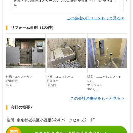
玄関ドアの修理などリーズナブルに費用が抑えられて助かりまし
仕
た
う
この会社の口コミをもっと見る >
リフォーム事例
（105件）
外構・エクステリア
浴室・ユニットバス
浴室・ユニットバス/トイ
戸建住宅
戸建住宅
レ/...
39万円
38万円
マンション
360万円
この会社の事例をもっと見る >
会社の概要
▼
住所 東京都板橋区小茂根5-2-4 パークヒルズ2 1F
無料