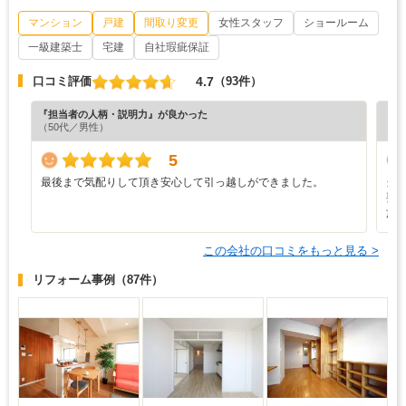
マンション
戸建
間取り変更
女性スタッフ
ショールーム
一級建築士
宅建
自社瑕疵保証
4.7
口コミ評価
（93件）
『担当者の人柄・説明力』が良かった
『プ
（50代／男性）
（5
5
最後まで気配りして頂き安心して引っ越しができました。
当
要
施
この会社の口コミをもっと見る >
リフォーム事例
（87件）