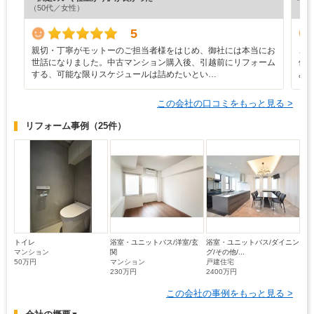
（50代／女性）
5
親切・丁寧がモットーのご担当者様をはじめ、御社には本当にお
こ
世話になりました。中古マンション購入後、引越前にリフォーム
僚
する、可能な限りスケジュールは詰めたいとい…
み
この会社の口コミをもっと見る >
リフォーム事例
（25件）
トイレ
浴室・ユニットバス/洋室/玄
浴室・ユニットバス/ダイニン
マンション
関
グ/その他/...
50万円
マンション
戸建住宅
230万円
2400万円
この会社の事例をもっと見る >