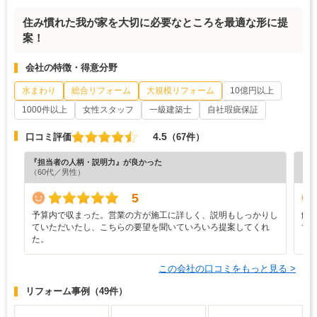
住み慣れた我が家を大切に必要なところを最適な形に提
案！
会社の特徴・得意分野
水まわり
総合リフォーム
大規模リフォーム
10億円以上
1000件以上
女性スタッフ
一級建築士
自社瑕疵保証
4.5
口コミ評価
（67件）
『担当者の人柄・説明力』が良かった
『素
（60代／男性）
（6
5
予算内で収まった。営業の方が施工に詳しく、説明もしっかりし
解
ていただいたし、こちらの要望を聞いていろいろ提案してくれ
て
た。
この会社の口コミをもっと見る >
リフォーム事例
（49件）