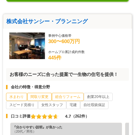
株式会社サンシー・プランニング
事例中心価格帯
300〜600万円
ホームプロ累計成約件数
445件
お客様のニーズに合った提案で一生物の住宅を提供！
会社の特徴・得意分野
水まわり
間取り変更
総合リフォーム
創業20年以上
スピード見積り
女性スタッフ
宅建
自社瑕疵保証
4.7
口コミ評価
（262件）
『分かりやすい説明』が良かった
『納
（20代／男性）
（6