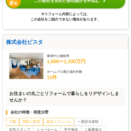
この会社を含めた会社紹介を申込む
匿名
※リフォーム内容によっては、
この会社をご紹介できない場合があります。
株式会社ビスタ
事例中心価格帯
1,000〜1,100万円
ホームプロ累計成約件数
11件
お住まいの丸ごとリフォームで暮らしをリデザインしま
せんか？
会社の特徴・得意分野
戸建
間取り変更
総合リフォーム
一貫担当者制
女性スタッフ
ショールーム
年中無休
二級建築士