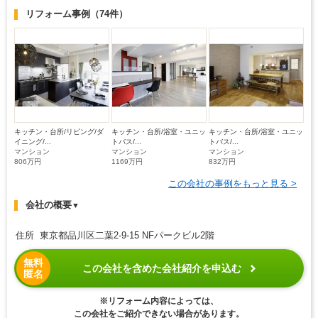
リフォーム事例
（74件）
キッチン・台所/リビング/ダ
キッチン・台所/浴室・ユニッ
キッチン・台所/浴室・ユニッ
イニング/...
トバス/...
トバス/...
マンション
マンション
マンション
806万円
1169万円
832万円
この会社の事例をもっと見る >
会社の概要
▼
住所 東京都品川区二葉2-9-15 NFパークビル2階
無料
この会社を含めた会社紹介を申込む
匿名
※リフォーム内容によっては、
この会社をご紹介できない場合があります。