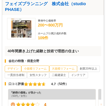
フェイズプランニング 株式会社（studio
PHASE）
事例中心価格帯
200〜800万円
ホームプロ累計成約件数
109件
40年間磨き上げた経験と技術で理想の住まい
会社の特徴・得意分野
デザイン
小規模リフォーム
大規模リフォーム
創業20年以上
一貫担当者制
女性スタッフ
二級建築士
インテリア
4.7
口コミ評価
（52件）
『納得の価格』が良かった
『丁
（50代／女性）
（4
4