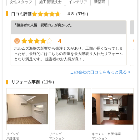
女性スタッフ
施工管理技士
インテリア
新築可
4.8
口コミ評価
（33件）
『担当者の人柄・説明力』が良かった
『担
（5
4
ホルムズ海峡の影響やら発注ミスがあり、工期が長くなってしま
き
ったが、最終的にはこちらの希望を最大限取り入れたリフォーム
となり満足です。 担当者のお人柄が良く、…
この会社の口コミをもっと見る >
リフォーム事例
（11件）
リビング
リビング
キッチン・台所/洋室
戸建住宅
マンション
マンション