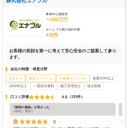
株式会社エナブル
事例中心価格帯
〜200万円
ホームプロ累計成約件数
430件
お客様の笑顔を第一に考えて安心安全のご提案して参り
ます。
会社の特徴・得意分野
水まわり
総合リフォーム
小規模リフォーム
創業20年以上
1000件以上
一貫担当者制
施工管理技士
地元密着
4.6
口コミ評価
（193件）
『納得の価格』が良かった
『納
（60代／男性）
（6
5