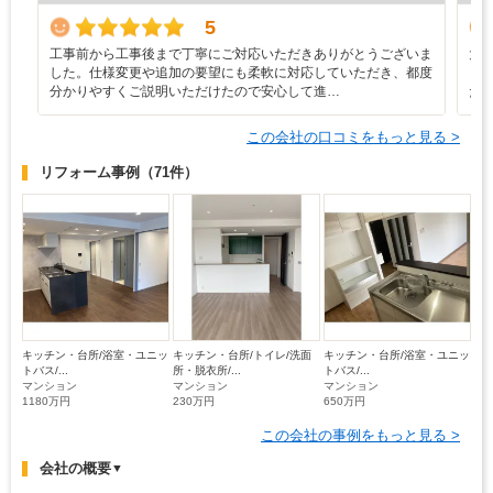
5
工事前から工事後まで丁寧にご対応いただきありがとうございま
大
した。仕様変更や追加の要望にも柔軟に対応していただき、都度
ま
分かりやすくご説明いただけたので安心して進…
た
この会社の口コミをもっと見る >
リフォーム事例
（71件）
キッチン・台所/浴室・ユニッ
キッチン・台所/トイレ/洗面
キッチン・台所/浴室・ユニッ
トバス/...
所・脱衣所/...
トバス/...
マンション
マンション
マンション
1180万円
230万円
650万円
この会社の事例をもっと見る >
会社の概要
▼