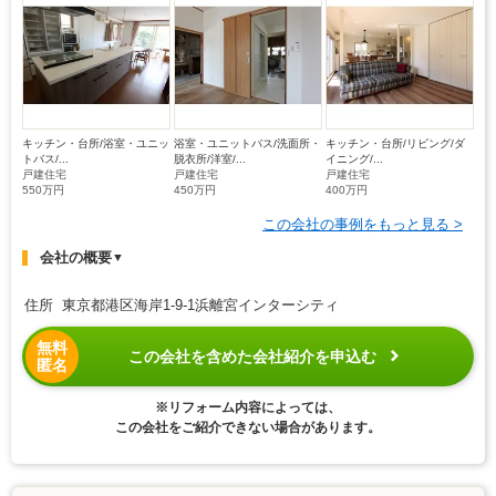
キッチン・台所/浴室・ユニッ
浴室・ユニットバス/洗面所・
キッチン・台所/リビング/ダ
トバス/...
脱衣所/洋室/...
イニング/...
戸建住宅
戸建住宅
戸建住宅
550万円
450万円
400万円
この会社の事例をもっと見る >
会社の概要
▼
住所 東京都港区海岸1-9-1浜離宮インターシティ
無料
この会社を含めた会社紹介を申込む
匿名
※リフォーム内容によっては、
この会社をご紹介できない場合があります。