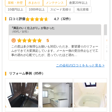
屋根・外壁
水まわり
メンテナンス
創業20年以上
10億円以上
1000件以上
スピード見積り
地元密着
4.7
口コミ評価
（32件）
『満足のいく仕上がり』が良かった
『分
（60代／女性）
（6
5
この度は多少無理なお願いも対応いただき、要望通りのリフォー
大
ムができて大変満足しています。メーカー側の受注停止などで工
か
事の遅れが心配でしたが、思っていたほど遅れ…
この会社の口コミをもっと見る >
リフォーム事例
（85件）