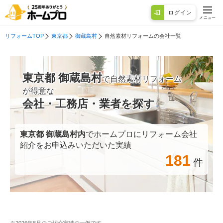
ログイン
メニュー
リフォームTOP
東京都
御蔵島村
自然素材リフォームの会社一覧
東京都 御蔵島村
で自然素材リフォーム
が得意な
会社・工務店・業者を探す
東京都 御蔵島村
内
でホームプロにリフォーム会社
紹介をお申込みいただいた実績
181
件