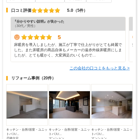
5.0
口コミ評価
（5件）
『分かりやすい説明』が良かった
『丁
（30代／男性）
（5
5
床暖房を導入しましたが、施工が丁寧で仕上がりがとても綺麗で
打
した。また床暖房の商品自体もメーカーの遠赤外線床暖房にしま
く
したが、とても暖かく、大変満足のいくもので…
り
この会社の口コミをもっと見る >
リフォーム事例
（20件）
キッチン・台所/浴室・ユニッ
キッチン・台所/浴室・ユニッ
キッチン・台所/浴室・ユニッ
トバス/...
トバス/...
トバス/...
戸建住宅
マンション
マンション