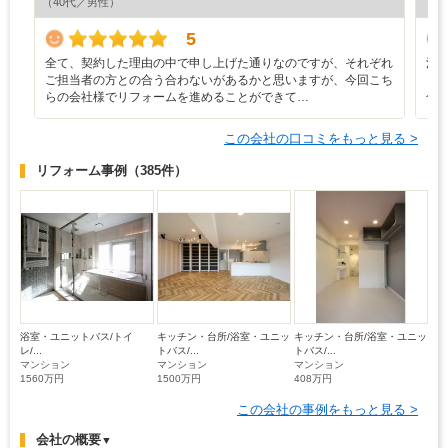
（40代／男性）
（4
5
全て、契約した理由の中で申し上げた通りなのですが、それぞれ
清
ご担当者の方との合う合わないがあるかと思いますが、今回こち
も
らの会社様でリフォームを進めることができて…
合
この会社の口コミをもっと見る >
リフォーム事例
（385件）
浴室・ユニットバス/トイ
キッチン・台所/浴室・ユニッ
キッチン・台所/浴室・ユニッ
レ/...
トバス/...
トバス/...
マンション
マンション
マンション
1560万円
1500万円
408万円
この会社の事例をもっと見る >
会社の概要
▼