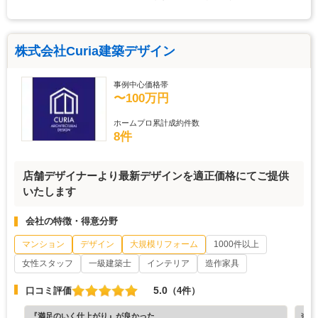
株式会社Curia建築デザイン
事例中心価格帯
〜100万円
ホームプロ累計成約件数
8件
店舗デザイナーより最新デザインを適正価格にてご提供
いたします
会社の特徴・得意分野
マンション
デザイン
大規模リフォーム
1000件以上
女性スタッフ
一級建築士
インテリア
造作家具
5.0
口コミ評価
（4件）
『満足のいく仕上がり』が良かった
※ホ