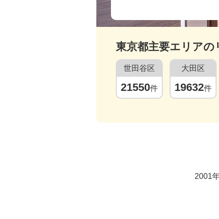
東京都
主要エリアの
世田谷区
大田区
21550
19632
件
件
200