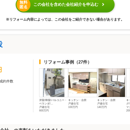
無料
この会社を含めた会社紹介を申込む
匿名
※リフォーム内容によっては、この会社をご紹介できない場合があります。
設
リフォーム事例
（27件）
円
成約件数
洋室/和室/バルコニー・
キッチン・台所
キッチン・台所
キ
ベランダ/...
戸建住宅
戸建住宅
グ/
戸建住宅
100万円
140万円
マ
600万円
2