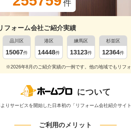
255759
件
リフォーム会社ご紹介実績
品川区
港区
練馬区
杉並区
15067
14448
13123
12364
件
件
件
件
※2026年8月のご紹介実績の一例です。他の地域でもリフ
について
1年よりサービスを開始した日本初の「リフォーム会社紹介サイ
ご利用のメリット