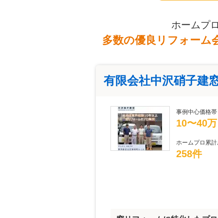
ホームプ
多数の優良リフォーム
有限会社中沢硝子建
事例中心価格帯
10〜40
ホームプロ累計
258件