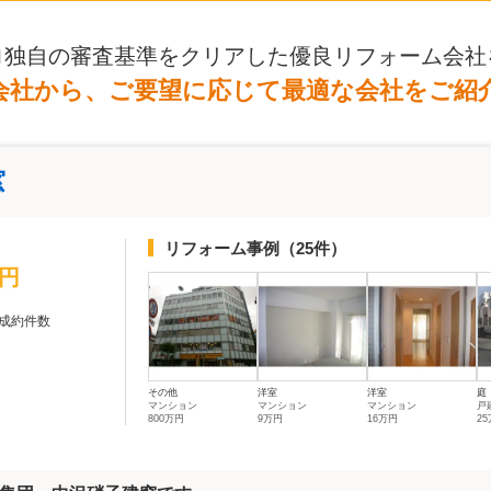
ロ独自の審査基準をクリアした優良リフォーム会社
会社から、ご要望に応じて最適な会社をご紹
窓
リフォーム事例
（25件）
万円
成約件数
その他
洋室
洋室
庭
マンション
マンション
マンション
戸
800万円
9万円
16万円
2