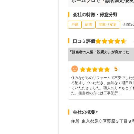
ホームプロで『顧客満足優良
会社の特徴・得意分野
戸建
耐震
間取り変更
創業2
口コミ評価
『担当者の人柄・説明力』が良かった
5
住みながらのリフォームで不安でした
ろ配慮していただき、無理なく期日通
ていただきました。職人の方々もとて
た。担当者の方には工事箇所…
会社の概要
▼
住所 東京都足立区栗原３丁目９