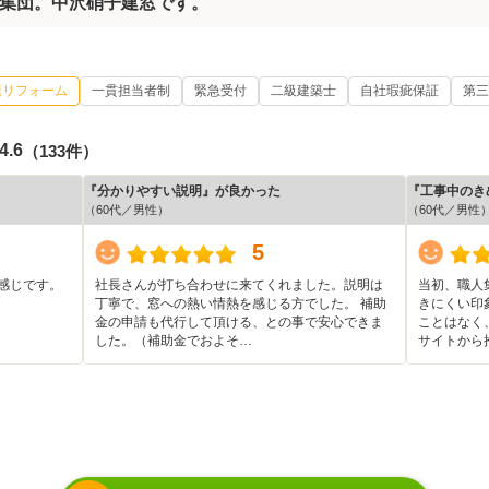
集団。中沢硝子建窓です。
模リフォーム
一貫担当者制
緊急受付
二級建築士
自社瑕疵保証
第三
4.6
（133件）
『分かりやすい説明』が良かった
『工事中のき
（60代／男性）
（60代／男性
5
感じです。
社長さんが打ち合わせに来てくれました。説明は
当初、職人
丁寧で、窓への熱い情熱を感じる方でした。 補助
きにくい印
金の申請も代行して頂ける、との事で安心できま
ことはなく
した。（補助金でおよそ…
サイトから