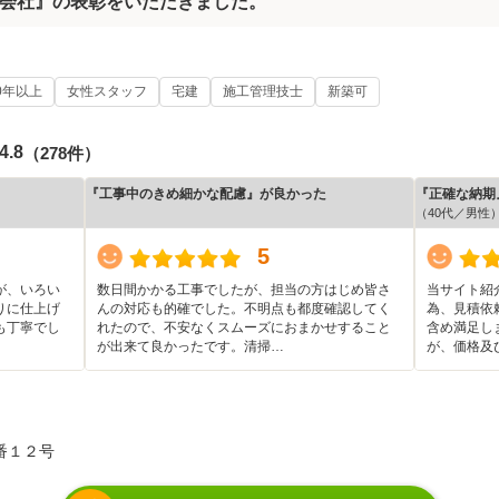
会社』の表彰をいただきました。
0年以上
女性スタッフ
宅建
施工管理技士
新築可
4.8
（278件）
『工事中のきめ細かな配慮』が良かった
『正確な納期
（40代／男性
5
が、いろい
数日間かかる工事でしたが、担当の方はじめ皆さ
当サイト紹
りに仕上げ
んの対応も的確でした。不明点も都度確認してく
為、見積依
も丁寧でし
れたので、不安なくスムーズにおまかせすること
含め満足し
が出来て良かったです。清掃…
が、価格及
番１２号