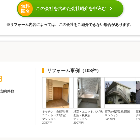
無料
この会社を含めた会社紹介を申込む
匿名
※リフォーム内容によっては、この会社をご紹介できない場合があります。
リフォーム事例
（103件）
円
成約件数
キッチン・台所/浴室・
浴室・ユニットバス/洗
廊下/外壁/屋根/階段
屋
ユニットバス/洋室
面所・脱衣所
マンション
戸
マンション
マンション
345万円
1
295万円
290万円