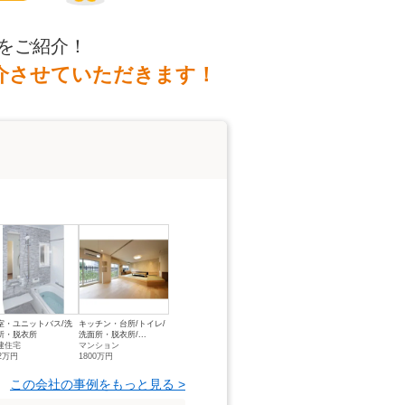
をご紹介！
介させていただきます！
室・ユニットバス/洗
キッチン・台所/トイレ/
所・脱衣所
洗面所・脱衣所/...
建住宅
マンション
52万円
1800万円
この会社の事例をもっと見る >