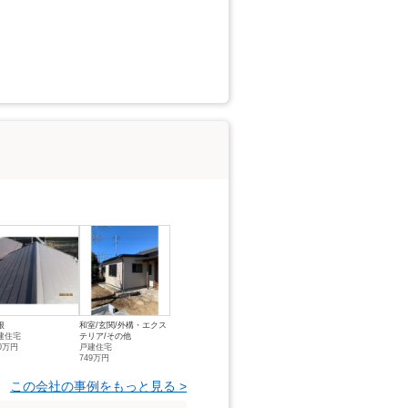
根
和室/玄関/外構・エクス
建住宅
テリア/その他
20万円
戸建住宅
749万円
この会社の事例をもっと見る >