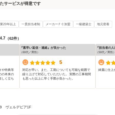
たサービスが得意です
業20年以上
一貫担当者制
メーカーＦＣ加盟
一級建築士
地元密着
4.7
（62件）
『素早い返信・連絡』が良かった
『担当者の人
（60代／男性）
（50代／男性
5
きや特典等
対応が早い。また、工期についても可能な範囲で
綺麗に仕上
のの本来の
繰り上げて対応していただいた。 実際の工事期間
楽しく立ち
も思った以上に早く手際が良かった。
-9 ヴェルデビア1F