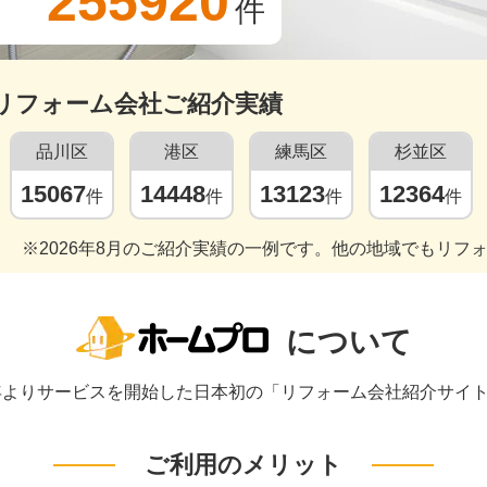
255920
件
リフォーム会社ご紹介実績
品川区
港区
練馬区
杉並区
15067
14448
13123
12364
件
件
件
件
※2026年8月のご紹介実績の一例です。他の地域でもリフ
について
1年よりサービスを開始した日本初の「リフォーム会社紹介サイ
ご利用のメリット