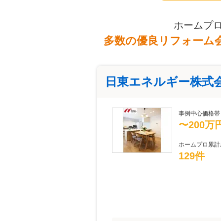
ホームプ
多数の優良リフォーム
日東エネルギー株式
事例中心価格帯
〜200万
ホームプロ累計
129件