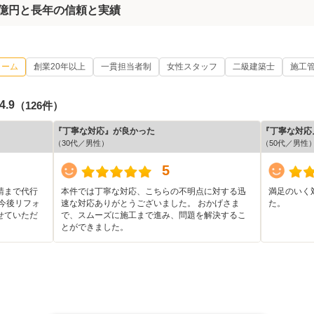
6億円と長年の信頼と実績
ォーム
創業20年以上
一貫担当者制
女性スタッフ
二級建築士
施工
4.9
（126件）
『丁寧な対応』が良かった
『丁寧な対応
（30代／男性）
（50代／男性
5
請まで代行
本件では丁寧な対応、こちらの不明点に対する迅
満足のいく
今後リフォ
速な対応ありがとうございました。 おかげさま
た。
せていただ
で、スムーズに施工まで進み、問題を解決するこ
とができました。