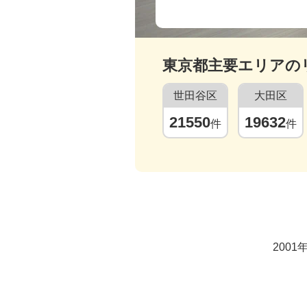
東京都
主要エリアの
世田谷区
大田区
21550
19632
件
件
200