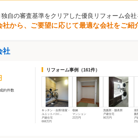
ロ独自の審査基準をクリアした優良リフォーム会社
会社から、ご要望に応じて最適な会社をご紹
会社
リフォーム事例
（161件）
円
成約件数
キッチン・台所/浴室・
収納
洗面所・脱衣所
浴
ユニットバス/...
マンション
戸建住宅
面
戸建住宅
23万円
90万円
戸
668万円
2