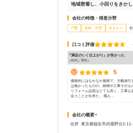
地域密着し、小回りをきかし
会社の特徴・得意分野
戸建
屋根・外壁
水まわり
創
口コミ評価
『満足のいく仕上がり』が良かった
（60代／男性）
5
価格的にはなかなか厳格で、大幅値引
は無かったものの、納期や工事そのも
リフォーム品質はとても高く、工事も
会うことが出来た。 職人…
会社の概要
▼
住所 東京都福生市武蔵野台2-11