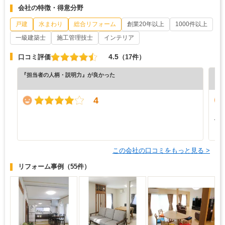
会社の特徴・得意分野
戸建
水まわり
総合リフォーム
創業20年以上
1000件以上
一級建築士
施工管理技士
インテリア
4.5
口コミ評価
（17件）
『担当者の人柄・説明力』が良かった
『納
（5
4
と
て
も
この会社の口コミをもっと見る >
リフォーム事例
（55件）