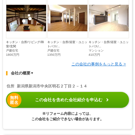
キッチン・台所/リビング/和
キッチン・台所/浴室・ユニッ
キッチン・台所/浴室・ユニッ
室/玄関
トバス/...
トバス/...
戸建住宅
戸建住宅
マンション
1800万円
1350万円
410万円
この会社の事例をもっと見る >
会社の概要
▼
住所 新潟県新潟市中央区明石２丁目２－１４
無料
この会社を含めた会社紹介を申込む
匿名
※リフォーム内容によっては、
この会社をご紹介できない場合があります。