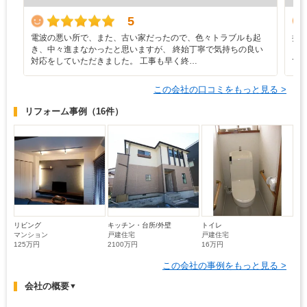
5
電波の悪い所で、また、古い家だったので、色々トラブルも起
担
き、中々進まなかったと思いますが、 終始丁寧で気持ちの良い
く
対応をしていただきました。 工事も早く終…
て
この会社の口コミをもっと見る >
リフォーム事例
（16件）
リビング
キッチン・台所/外壁
トイレ
マンション
戸建住宅
戸建住宅
125万円
2100万円
16万円
この会社の事例をもっと見る >
会社の概要
▼