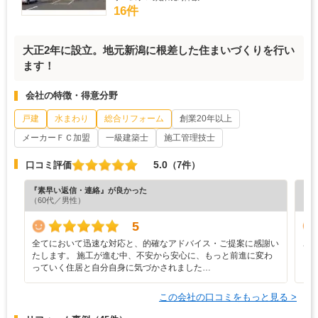
16件
大正2年に設立。地元新潟に根差した住まいづくりを行い
ます！
会社の特徴・得意分野
戸建
水まわり
総合リフォーム
創業20年以上
メーカーＦＣ加盟
一級建築士
施工管理技士
5.0
口コミ評価
（7件）
『素早い返信・連絡』が良かった
『正
（60代／男性）
（3
5
全てにおいて迅速な対応と、的確なアドバイス・ご提案に感謝い
こ
たします。 施工が進む中、不安から安心に、もっと前進に変わ
っていく住居と自分自身に気づかされました…
この会社の口コミをもっと見る >