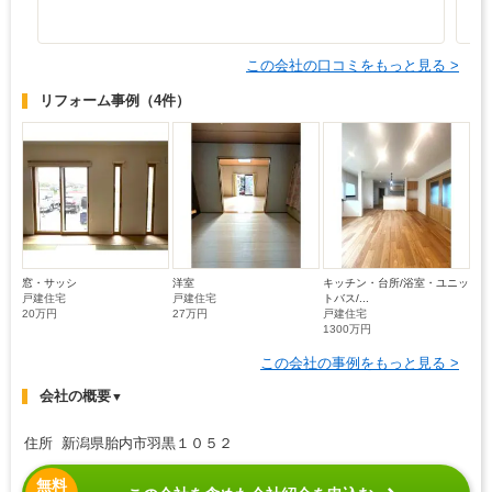
ま
この会社の口コミをもっと見る >
リフォーム事例
（4件）
窓・サッシ
洋室
キッチン・台所/浴室・ユニッ
戸建住宅
戸建住宅
トバス/...
20万円
27万円
戸建住宅
1300万円
この会社の事例をもっと見る >
会社の概要
▼
住所 新潟県胎内市羽黒１０５２
無料