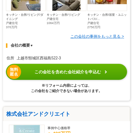
キッチン・台所/リビング/ダ
キッチン・台所/リビング
キッチン・台所/浴室・ユニッ
イニング
戸建住宅
トバス/...
戸建住宅
1064万円
戸建住宅
370万円
2750万円
この会社の事例をもっと見る >
会社の概要
▼
住所 上越市頸城区西福島522-3
無料
この会社を含めた会社紹介を申込む
匿名
※リフォーム内容によっては、
この会社をご紹介できない場合があります。
株式会社アンドクリエイト
事例中心価格帯