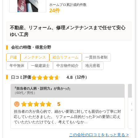
ホームプロ累計成約件数
24件
不動産、リフォーム、修理メンテナンスまで任せて安心
ゆい工房
会社の特徴・得意分野
戸建
メンテナンス
総合リフォーム
一貫担当者制
年中無休
一級建築士
中古物件紹介
地元密着
4.8
口コミ評価
（12件）
『担当者の人柄・説明力』が良かった
『丁
（60代／男性）
（3
5
担当者の方が良心的で、細かい要望に対しても親切かつ丁寧に対
丁
応していただきました。 リフォーム目的だった3つの要望に応え
し
ていただいただけでなく、考えてもいなか…
この会社の口コミをもっと見る >