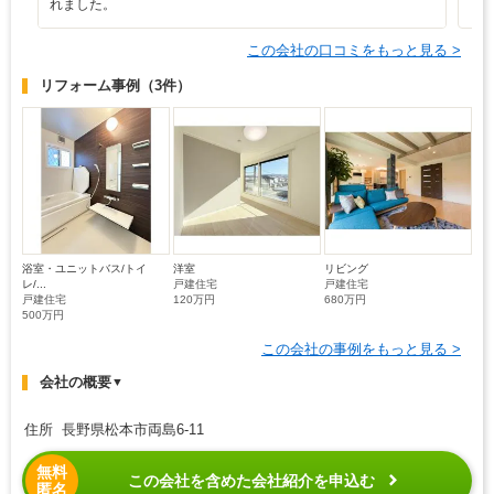
れました。
この会社の口コミをもっと見る >
リフォーム事例
（3件）
浴室・ユニットバス/トイ
洋室
リビング
レ/...
戸建住宅
戸建住宅
戸建住宅
120万円
680万円
500万円
この会社の事例をもっと見る >
会社の概要
▼
住所 長野県松本市両島6-11
無料
この会社を含めた会社紹介を申込む
匿名