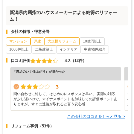
新潟県内屈指のハウスメーカーによる納得のリフォー
ム！
会社の特徴・得意分野
マンション
戸建
大規模リフォーム
10億円以上
1000件以上
二級建築士
インテリア
中古物件紹介
4.3
口コミ評価
（12件）
『満足のいく仕上がり』が良かった
『正
（6
3
問い合わせに対して、はじめのレスポンスは早い。 実際の対応
営
が少し遅いので、マイナスポイントも加味しての評価ポイントあ
の
りますが、すぐに連絡が取れると言う安心感…
が
この会社の口コミをもっと見る >
リフォーム事例
（53件）