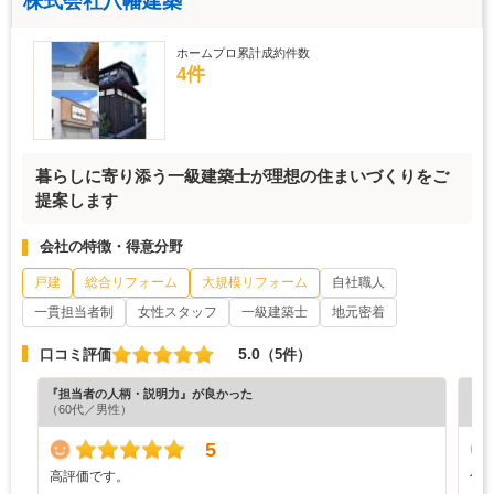
株式会社八幡建築
ホームプロ累計成約件数
4件
暮らしに寄り添う一級建築士が理想の住まいづくりをご
提案します
会社の特徴・得意分野
戸建
総合リフォーム
大規模リフォーム
自社職人
一貫担当者制
女性スタッフ
一級建築士
地元密着
5.0
口コミ評価
（5件）
『担当者の人柄・説明力』が良かった
『満
（60代／男性）
（5
5
高評価です。
仕