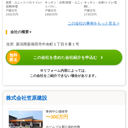
浴室・ユニットバス/トイレ/
キッチン・台所/浴室・ユニッ
キッチン・台所/トイレ/玄
玄関/外壁
トバス/...
関/...
戸建住宅
戸建住宅
戸建住宅
1500万円
1998万円
1735万円
この会社の事例をもっと見る >
会社の概要
▼
住所 新潟県新発田市中央町１丁目６番１号
無料
この会社を含めた会社紹介を申込む
匿名
※リフォーム内容によっては、
この会社をご紹介できない場合があります。
株式会社笠原建設
事例中心価格帯
〜300万円
ホームプロ累計成約件数