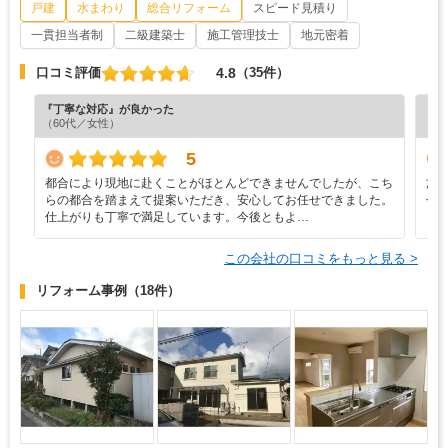
戸建
水まわり
総合リフォーム
スピード見積り
一貫担当者制
二級建築士
施工管理技士
地元密着
4.8
口コミ評価
（35件）
『丁寧な対応』が良かった
『満
（60代／女性）
（6
5
都合により現地に赴くことがほとんどできませんでしたが、こち
施
らの都合を踏まえて提案いただき、安心してお任せできました。
せ
仕上がりも丁寧で満足しています。今後ともよ…
ら
この会社の口コミをもっと見る >
リフォーム事例
（18件）