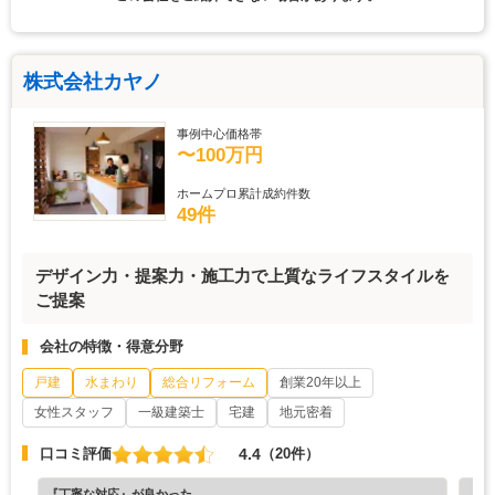
株式会社カヤノ
事例中心価格帯
〜100万円
ホームプロ累計成約件数
49件
デザイン力・提案力・施工力で上質なライフスタイルを
ご提案
会社の特徴・得意分野
戸建
水まわり
総合リフォーム
創業20年以上
女性スタッフ
一級建築士
宅建
地元密着
4.4
口コミ評価
（20件）
『丁寧な対応』が良かった
『分