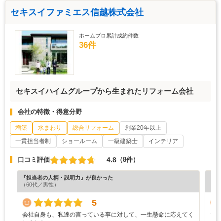
セキスイファミエス信越株式会社
ホームプロ累計成約件数
36件
セキスイハイムグループから生まれたリフォーム会社
会社の特徴・得意分野
増築
水まわり
総合リフォーム
創業20年以上
一貫担当者制
ショールーム
一級建築士
インテリア
4.8
口コミ評価
（8件）
『担当者の人柄・説明力』が良かった
『納
（60代／男性）
（7
5
会社自身も、私達の言っている事に対して、一生懸命に応えてく
ち