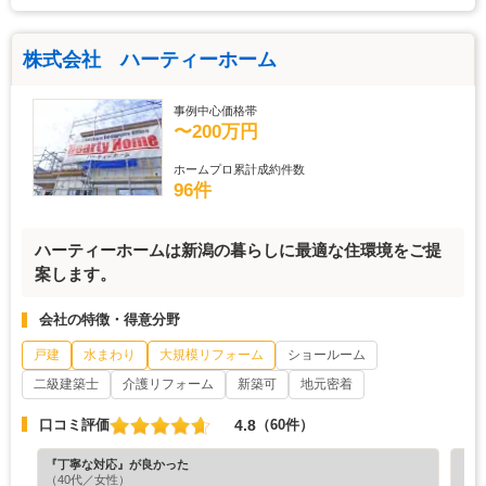
株式会社 ハーティーホーム
事例中心価格帯
〜200万円
ホームプロ累計成約件数
96件
ハーティーホームは新潟の暮らしに最適な住環境をご提
案します。
会社の特徴・得意分野
戸建
水まわり
大規模リフォーム
ショールーム
二級建築士
介護リフォーム
新築可
地元密着
4.8
口コミ評価
（60件）
『丁寧な対応』が良かった
『丁
（40代／女性）
（4