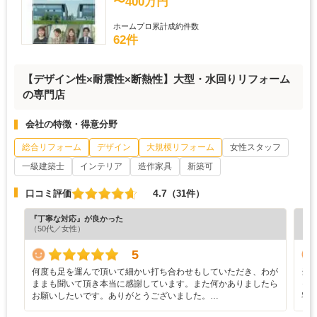
〜400万円
ホームプロ累計成約件数
62件
【デザイン性×耐震性×断熱性】大型・水回りリフォーム
の専門店
会社の特徴・得意分野
総合リフォーム
デザイン
大規模リフォーム
女性スタッフ
一級建築士
インテリア
造作家具
新築可
4.7
口コミ評価
（31件）
『丁寧な対応』が良かった
『プ
（50代／女性）
（6
5
何度も足を運んで頂いて細かい打ち合わせもしていただき、わが
当
ままも聞いて頂き本当に感謝しています。また何かありましたら
っ
お願いしたいです。ありがとうございました。…
宅