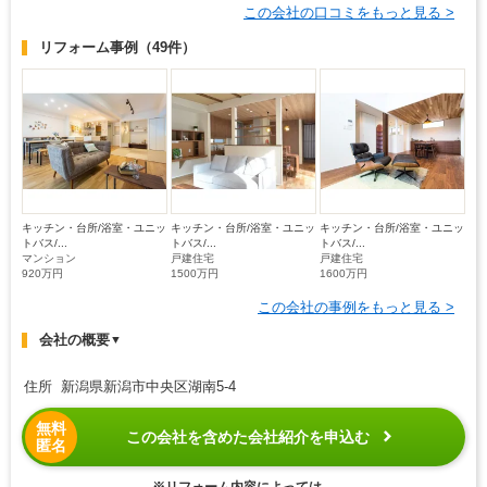
この会社の口コミをもっと見る >
リフォーム事例
（49件）
キッチン・台所/浴室・ユニッ
キッチン・台所/浴室・ユニッ
キッチン・台所/浴室・ユニッ
トバス/...
トバス/...
トバス/...
マンション
戸建住宅
戸建住宅
920万円
1500万円
1600万円
この会社の事例をもっと見る >
会社の概要
▼
住所 新潟県新潟市中央区湖南5-4
無料
この会社を含めた会社紹介を申込む
匿名
※リフォーム内容によっては、