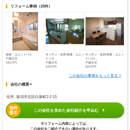
リフォーム事例
（28件）
浴室・ユニットバス
キッチン・台所/浴室・ユニッ
キッチン・台所/浴室・ユニッ
戸建住宅
トバス
トバス/...
182万円
戸建住宅
戸建住宅
435万円
600万円
この会社の事例をもっと見る >
会社の概要
▼
住所 新潟市北区白新町2-2-15
無料
この会社を含めた会社紹介を申込む
匿名
※リフォーム内容によっては、
この会社をご紹介できない場合があります。