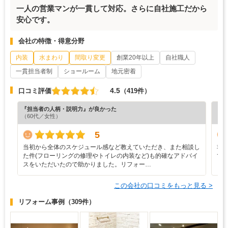
一人の営業マンが一貫して対応。さらに自社施工だから
安心です。
会社の特徴・得意分野
内装
水まわり
間取り変更
創業20年以上
自社職人
一貫担当者制
ショールーム
地元密着
4.5
口コミ評価
（419件）
『担当者の人柄・説明力』が良かった
『納
（60代／女性）
（5
5
当初から全体のスケジュール感など教えていただき、また相談し
非
た件(フローリングの修理やトイレの内装など)も的確なアドバイ
て
スをいただいたので助かりました。リフォー…
この会社の口コミをもっと見る >
リフォーム事例
（309件）