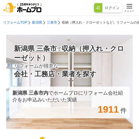
ログイン
メニュー
リフォームTOP
新潟県
三条市
収納（押入れ・クローゼットなど）リフォームの
新潟県 三条市
収納（押入れ・クロ
で
ーゼット）
リフォームが得意な
会社・工務店・業者を探す
新潟県 三条市
内
でホームプロにリフォーム会社紹
介をお申込みいただいた実績
1911
件