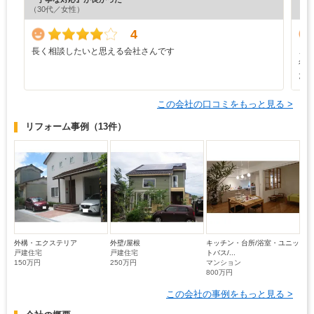
（30代／女性）
（6
4
長く相談したいと思える会社さんです
こ
行
た
この会社の口コミをもっと見る >
リフォーム事例
（13件）
外構・エクステリア
外壁/屋根
キッチン・台所/浴室・ユニッ
戸建住宅
戸建住宅
トバス/...
150万円
250万円
マンション
800万円
この会社の事例をもっと見る >