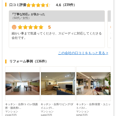
4.6
口コミ評価
（239件）
『丁寧な対応』が良かった
『分
（50代／女性）
（6
5
細かい事まで気遣ってくださり、スピーディに対応してくださる
シ
会社です。
な
この会社の口コミをもっと見る >
リフォーム事例
（136件）
キッチン・台所/トイレ/洗面
キッチン・台所/リビング/ダ
キッチン・台所/浴室・ユニッ
所・脱衣所/...
イニング/...
トバス/...
マンション
マンション
マンション
2100万円
1400万円
3250万円