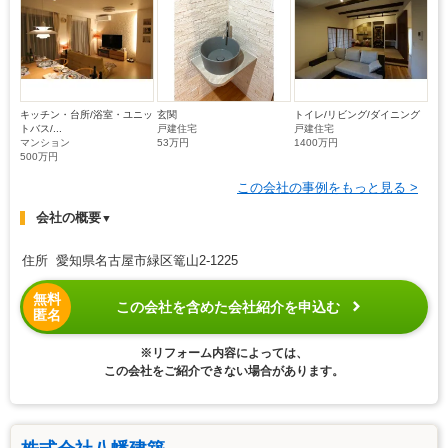
キッチン・台所/浴室・ユニッ
玄関
トイレ/リビング/ダイニング
トバス/...
戸建住宅
戸建住宅
マンション
53万円
1400万円
500万円
この会社の事例をもっと見る >
会社の概要
▼
住所 愛知県名古屋市緑区篭山2-1225
無料
この会社を含めた会社紹介を申込む
匿名
※リフォーム内容によっては、
この会社をご紹介できない場合があります。