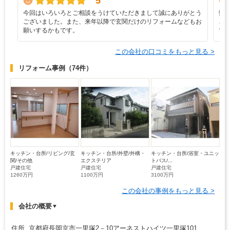
5
今回はいろいろとご相談をうけていただきまして誠にありがとう
数
ございました。また、来年以降で玄関だけのリフォームなどもお
さ
願いするかもです。
で
この会社の口コミをもっと見る >
リフォーム事例
（74件）
キッチン・台所/リビング/玄
キッチン・台所/外壁/外構・
キッチン・台所/浴室・ユニッ
関/その他
エクステリア
トバス/...
戸建住宅
戸建住宅
戸建住宅
1260万円
1100万円
3100万円
この会社の事例をもっと見る >
会社の概要
▼
住所 京都府長岡京市一里塚2－10アーネストハイツ一里塚101