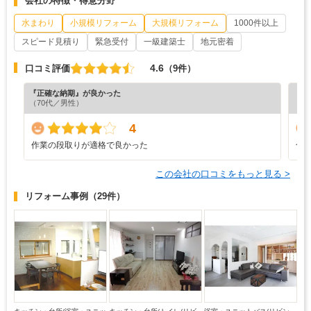
会社の特徴・得意分野
水まわり
小規模リフォーム
大規模リフォーム
1000件以上
スピード見積り
緊急受付
一級建築士
地元密着
4.6
口コミ評価
（9件）
『正確な納期』が良かった
『担
（70代／男性）
（6
4
作業の段取りが適格で良かった
合
この会社の口コミをもっと見る >
リフォーム事例
（29件）