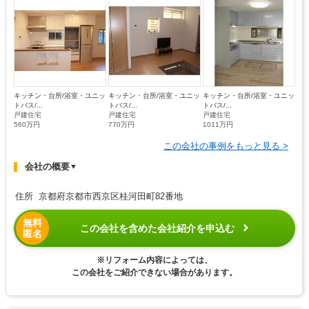
キッチン・台所/浴室・ユニッ
キッチン・台所/浴室・ユニッ
キッチン・台所/浴室・ユニッ
トバス/...
トバス/...
トバス/...
戸建住宅
戸建住宅
戸建住宅
560万円
770万円
1011万円
この会社の事例をもっと見る >
会社の概要
▼
住所 京都府京都市西京区桂河田町82番地
無料
この会社を含めた会社紹介を申込む
匿名
※リフォーム内容によっては、
この会社をご紹介できない場合があります。