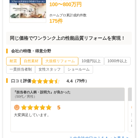
100〜800万円
ホームプロ累計成約件数
175件
同じ価格でワンランク上の性能品質リフォームを実現！
会社の特徴・得意分野
耐震
自然素材
大規模リフォーム
10億円以上
1000件以上
一貫担当者制
女性スタッフ
ショールーム
4.4
口コミ評価
（79件）
『担当者の人柄・説明力』が良かった
『担
（50代／男性）
（4
5
大変満足しています。
要
か
に