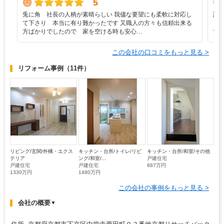
5
兎に角 社長の人柄が素晴らしい 我儘な要望にも柔軟に対応し
説
て下さり 本当に有り難かったです 又職人の方々も信頼出来る
ロ
方ばかりでしたので 家を空ける時も安心…
す
この会社の口コミをもっと見る >
リフォーム事例
（11件）
リビング/玄関/外構・エクス
キッチン・台所/トイレ/リビ
キッチン・台所/和室/その他
テリア
ング/和室/...
戸建住宅
戸建住宅
戸建住宅
887万円
1330万円
1480万円
この会社の事例をもっと見る >
会社の概要
▼