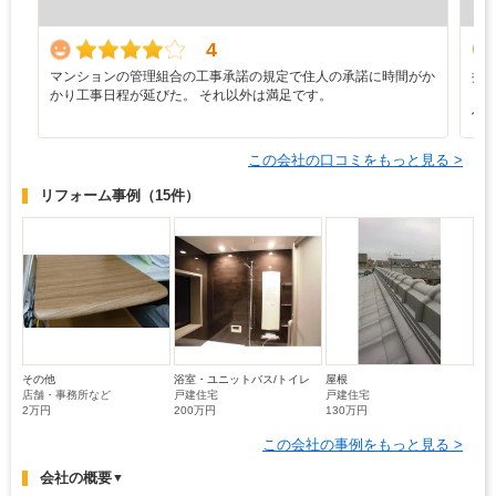
4
マンションの管理組合の工事承諾の規定で住人の承諾に時間がか
担
かり工事日程が延びた。 それ以外は満足です。
ら
作
この会社の口コミをもっと見る >
リフォーム事例
（15件）
その他
浴室・ユニットバス/トイレ
屋根
店舗・事務所など
戸建住宅
戸建住宅
2万円
200万円
130万円
この会社の事例をもっと見る >
会社の概要
▼