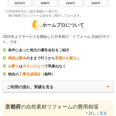
件
件
件
件
22112
3284
2222
2222
※2026年8月のご紹介実績の一例です。
他の地域でもリフォーム会社をご紹介しております。
ホームプロについて
2001年よりサービスを開始した日本初の「リフォーム 社紹介サイ
ト」です。
条件にあった地元の優良会社をご紹介
商談は匿名
のままで行うから
営業の心配なし
お断り
は
ボタンひとつ
で気兼ねなく
独自の
工事完成保証
（無料）
ご利用の流れ、実績を見る
京都府
の自然素材リフォームの費用相場
詳しく見る