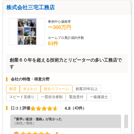
株式会社三宅工務店
事例中心価格帯
〜300万円
ホームプロ累計成約件数
63件
創業６０年を超える技術力とリピーターの多い工務店で
す
会社の特徴・得意分野
耐震
水まわり
総合リフォーム
創業20年以上
スピード見積り
一貫担当者制
緊急受付
一級建築士
4.8
口コミ評価
（43件）
『素早い返信・連絡』が良かった
『素
（30代／男性）
（5