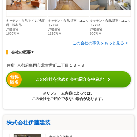
キッチン・台所/トイレ/洗面
キッチン・台所/浴室・ユニッ
キッチン・台所/浴室・ユニッ
所・脱衣所/...
トバス/...
トバス/...
戸建住宅
戸建住宅
戸建住宅
1600万円
1119万円
900万円
この会社の事例をもっと見る >
会社の概要
▼
住所 京都府亀岡市北古世町二丁目１３－８
無料
この会社を含めた会社紹介を申込む
匿名
※リフォーム内容によっては、
この会社をご紹介できない場合があります。
株式会社伊藤建装