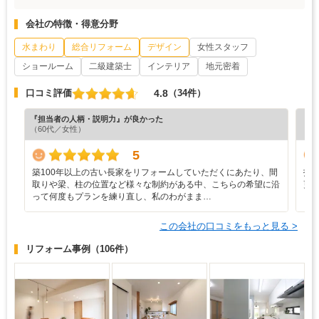
会社の特徴・得意分野
水まわり
総合リフォーム
デザイン
女性スタッフ
ショールーム
二級建築士
インテリア
地元密着
4.8
口コミ評価
（34件）
『担当者の人柄・説明力』が良かった
『満
（60代／女性）
（5
5
築100年以上の古い長家をリフォームしていただくにあたり、間
打
取りや梁、柱の位置など様々な制約がある中、こちらの希望に沿
更
って何度もプランを練り直し、私のわがまま…
り
この会社の口コミをもっと見る >
リフォーム事例
（106件）