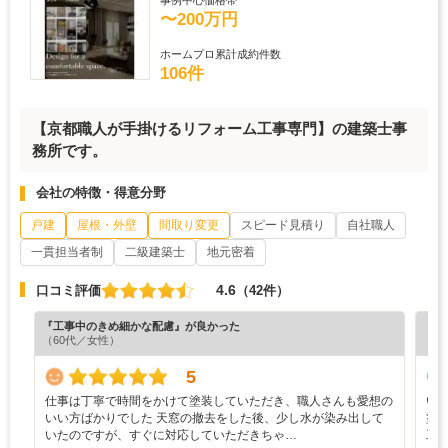
事例中心価格帯
〜200万円
ホームプロ累計成約件数
106件
【京都職人が手掛けるリフォーム工事専門】の建築士事
務所です。
会社の特徴・得意分野
戸建
屋根・外壁
間取り変更
スピード見積り
自社職人
一貫担当者制
二級建築士
地元密着
4.6
口コミ評価
（42件）
『工事中のきめ細かな配慮』が良かった
『丁
（60代／女性）
（6
5
仕事は丁寧で時間をかけて塗装していただき、職人さんも愛想の
い
いい方ばかりでした 天窓の撤去をした後、少し水が染み出して
塗
いたのですが、すぐに対応していただきちゃ…
工