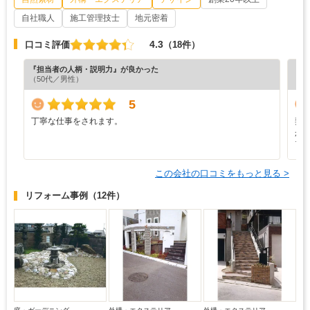
自社職人
施工管理技士
地元密着
4.3
口コミ評価
（18件）
『担当者の人柄・説明力』が良かった
『プ
（50代／男性）
（6
5
丁寧な仕事をされます。
契
か
了
この会社の口コミをもっと見る >
リフォーム事例
（12件）
庭・ガーデニング
外構・エクステリア
外構・エクステリア