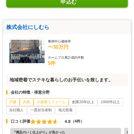
株式会社にしむら
事例中心価格帯
〜30万円
ホームプロ累計成約件数
5件
地域密着でステキな暮らしのお手伝いを致します。
会社の特徴・得意分野
戸建
内装
小規模リフォーム
創業20年以上
1000件以上
自社職人
一貫担当者制
地元密着
4.8
口コミ評価
（4件）
『満足のいく仕上がり』が良かった
※ホ