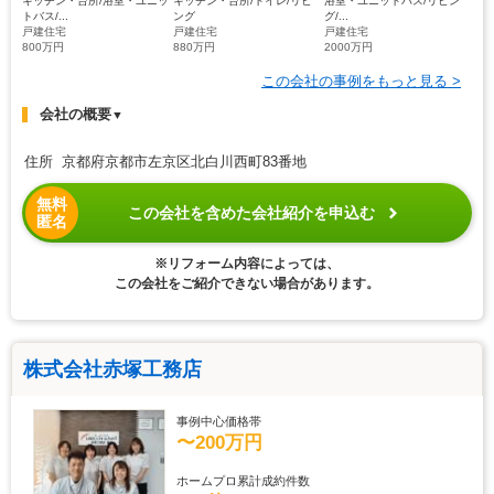
キッチン・台所/浴室・ユニッ
キッチン・台所/トイレ/リビ
浴室・ユニットバス/リビン
トバス/...
ング
グ/...
戸建住宅
戸建住宅
戸建住宅
800万円
880万円
2000万円
この会社の事例をもっと見る >
会社の概要
▼
住所 京都府京都市左京区北白川西町83番地
無料
この会社を含めた会社紹介を申込む
匿名
※リフォーム内容によっては、
この会社をご紹介できない場合があります。
株式会社赤塚工務店
事例中心価格帯
〜200万円
ホームプロ累計成約件数