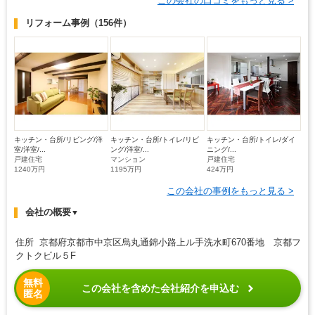
この会社の口コミをもっと見る >
リフォーム事例
（156件）
キッチン・台所/リビング/洋
キッチン・台所/トイレ/リビ
キッチン・台所/トイレ/ダイ
室/洋室/...
ング/洋室/...
ニング/...
戸建住宅
マンション
戸建住宅
1240万円
1195万円
424万円
この会社の事例をもっと見る >
会社の概要
▼
住所 京都府京都市中京区烏丸通錦小路上ル手洗水町670番地 京都フ
クトクビル５F
無料
この会社を含めた会社紹介を申込む
匿名