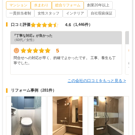
マンション
水まわり
総合リフォーム
創業20年以上
一貫担当者制
女性スタッフ
インテリア
自社瑕疵保証
4.6
口コミ評価
（1,446件）
『丁寧な対応』が良かった
『担
（60代／女性）
（6
5
問合せへの対応が早く、的確でよかったです。 工事、養生も丁
と
寧でした。
に
て
この会社の口コミをもっと見る >
リフォーム事例
（281件）