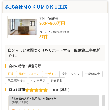
株式会社ＭＯＫＵＭＯＫＵ工房
事例中心価格帯
300〜900万円
ホームプロ累計成約件数
37件
自分らしい空間づくりをサポートする一級建築士事務所
です。
会社の特徴・得意分野
戸建
総合リフォーム
デザイン
女性スタッフ
一級建築士
施工管理技士
インテリア
造作家具
5.0
口コミ評価
（28件）
『担当者の人柄・説明力』が良かった
『プ
（60代／女性）
（6