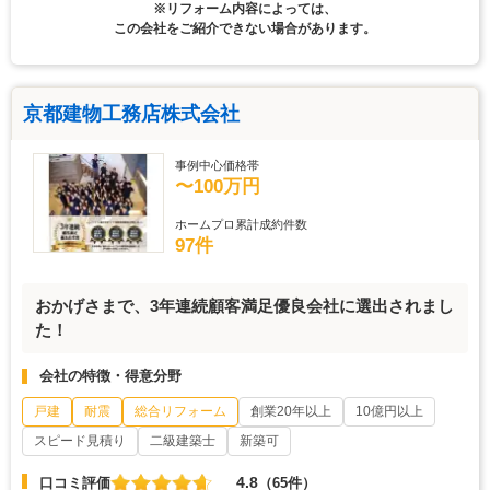
※リフォーム内容によっては、
この会社をご紹介できない場合があります。
京都建物工務店株式会社
事例中心価格帯
〜100万円
ホームプロ累計成約件数
97件
おかげさまで、3年連続顧客満足優良会社に選出されまし
た！
会社の特徴・得意分野
戸建
耐震
総合リフォーム
創業20年以上
10億円以上
スピード見積り
二級建築士
新築可
4.8
口コミ評価
（65件）