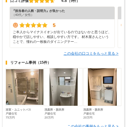
4.8
口コミ評価
（9件）
『担当者の人柄・説明力』が良かった
『工
（40代／女性）
5
ご本人からマイナスイオンが出ているのではないかと思うほど、
き
穏やかで話しやすい、相談しやすい方です。 材木屋さんという
ことで、憧れの一枚板のダイニングテー…
この会社の口コミをもっと見る >
リフォーム事例
（15件）
浴室・ユニットバス
洗面所・脱衣所
洗面所・脱衣所
戸建住宅
戸建住宅
戸建住宅
75万円
20万円
20万円
この会社の事例をもっと見る >