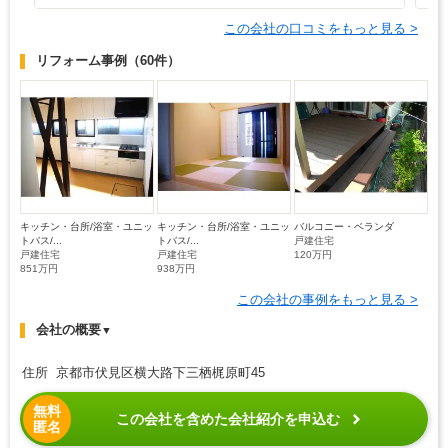
この会社の口コミをもっと見る >
リフォーム事例
（60件）
キッチン・台所/浴室・ユニッ
キッチン・台所/浴室・ユニッ
バルコニー・ベランダ
トバス/...
トバス/...
戸建住宅
戸建住宅
戸建住宅
120万円
851万円
938万円
この会社の事例をもっと見る >
会社の概要
▼
住所 京都市伏見区横大路下三栖梶原町45
無料
この会社を含めた会社紹介を申込む
匿名