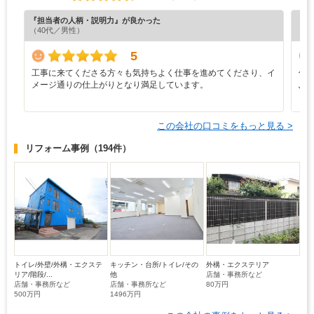
『担当者の人柄・説明力』が良かった
『丁
（40代／男性）
（4
5
工事に来てくださる方々も気持ちよく仕事を進めてくださり、イ
何
メージ通りの仕上がりとなり満足しています。
ぶ
も
この会社の口コミをもっと見る >
リフォーム事例
（194件）
トイレ/外壁/外構・エクステ
キッチン・台所/トイレ/その
外構・エクステリア
リア/階段/...
他
店舗・事務所など
店舗・事務所など
店舗・事務所など
80万円
500万円
1496万円