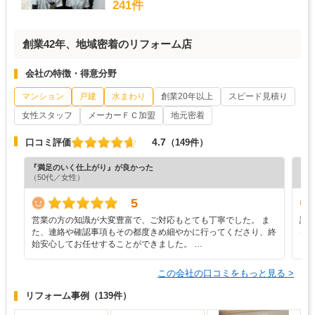
241件
創業42年、地域密着のリフォーム店
会社の特徴・得意分野
マンション
戸建
水まわり
創業20年以上
スピード見積り
女性スタッフ
メーカーＦＣ加盟
地元密着
4.7
口コミ評価
（149件）
『満足のいく仕上がり』が良かった
『担
（50代／女性）
（5
5
営業の方の知識が大変豊富で、ご対応もとても丁寧でした。 ま
説
た、連絡や確認事項もその都度きめ細やかに行ってくださり、終
る
始安心してお任せすることができました。 …
この会社の口コミをもっと見る >
リフォーム事例
（139件）