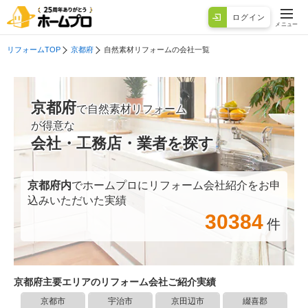
ログイン
メニュー
リフォームTOP
京都府
自然素材リフォームの会社一覧
京都府
で自然素材リフォーム
が得意な
会社・工務店・業者を探す
京都府
内
でホームプロにリフォーム会社紹介をお申
込みいただいた実績
30384
件
京都府
主要エリアのリフォーム会社ご紹介実績
京都市
宇治市
京田辺市
綴喜郡