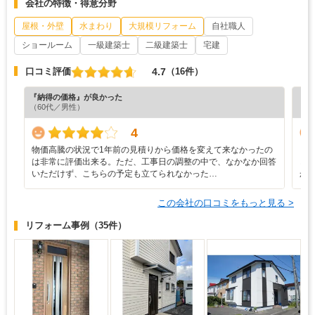
会社の特徴・得意分野
屋根・外壁
水まわり
大規模リフォーム
自社職人
ショールーム
一級建築士
二級建築士
宅建
4.7
口コミ評価
（16件）
『納得の価格』が良かった
『丁
（60代／男性）
（4
4
物価高騰の状況で1年前の見積りから価格を変えて来なかったの
・
は非常に評価出来る。ただ、工事日の調整の中で、なかなか回答
ど
いただけず、こちらの予定も立てられなかった…
か
この会社の口コミをもっと見る >
リフォーム事例
（35件）