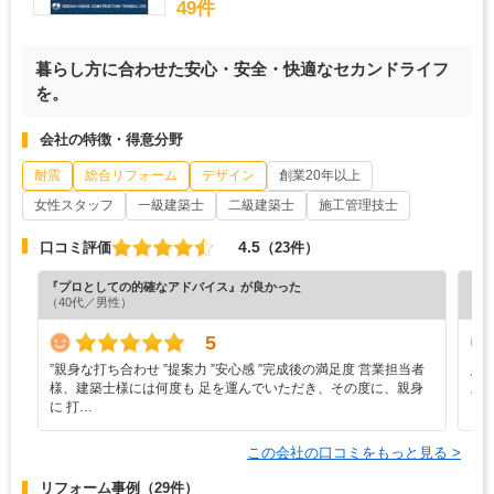
49件
暮らし方に合わせた安心・安全・快適なセカンドライフ
を。
会社の特徴・得意分野
耐震
総合リフォーム
デザイン
創業20年以上
女性スタッフ
一級建築士
二級建築士
施工管理技士
4.5
口コミ評価
（23件）
『プロとしての的確なアドバイス』が良かった
『丁
（40代／男性）
（5
5
”‬親身な打ち合わせ ‪”‬提案力 ‪”‬安心感 ‪”‬完成後の満足度 営業担当者
見
様、建築士様には何度も 足を運んでいただき、その度に、親身
ス
に 打…
この会社の口コミをもっと見る >
リフォーム事例
（29件）