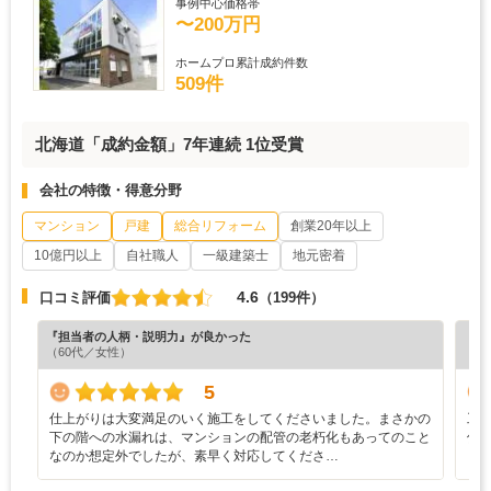
事例中心価格帯
〜200万円
ホームプロ累計成約件数
509件
北海道「成約金額」7年連続 1位受賞
会社の特徴・得意分野
マンション
戸建
総合リフォーム
創業20年以上
10億円以上
自社職人
一級建築士
地元密着
4.6
口コミ評価
（199件）
『担当者の人柄・説明力』が良かった
『担
（60代／女性）
（5
5
仕上がりは大変満足のいく施工をしてくださいました。まさかの
工
下の階への水漏れは、マンションの配管の老朽化もあってのこと
伝
なのか想定外でしたが、素早く対応してくださ…
し