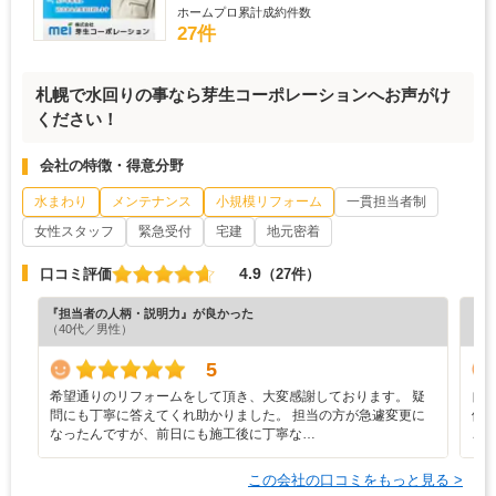
ホームプロ累計成約件数
27件
札幌で水回りの事なら芽生コーポレーションへお声がけ
ください！
会社の特徴・得意分野
水まわり
メンテナンス
小規模リフォーム
一貫担当者制
女性スタッフ
緊急受付
宅建
地元密着
4.9
口コミ評価
（27件）
『担当者の人柄・説明力』が良かった
『素
（40代／男性）
（5
5
希望通りのリフォームをして頂き、大変感謝しております。 疑
自
問にも丁寧に答えてくれ助かりました。 担当の方が急遽変更に
依
なったんですが、前日にも施工後に丁寧な…
ご
この会社の口コミをもっと見る >