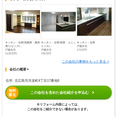
キッチン・台所/洗面所・脱衣
キッチン・台所/浴室・ユニッ
キッチン・台所
所/リビング/...
トバス/...
戸建住宅
戸建住宅
戸建住宅
170万円
1130万円
750万円
この会社の事例をもっと見る >
会社の概要
▼
住所 北広島市共栄町4丁目17番地8
無料
この会社を含めた会社紹介を申込む
匿名
※リフォーム内容によっては、
この会社をご紹介できない場合があります。