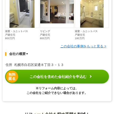
浴室・ユニットバス
リビング
浴室・ユニットバス
戸建住宅
戸建住宅
戸建住宅
800万円
800万円
180万円
この会社の事例をもっと見る >
会社の概要
▼
住所 札幌市白石区栄通８丁目３－１３
無料
この会社を含めた会社紹介を申込む
匿名
※リフォーム内容によっては、
この会社をご紹介できない場合があります。