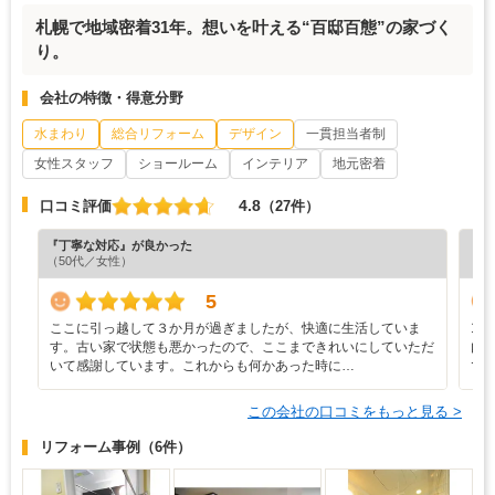
札幌で地域密着31年。想いを叶える“百邸百態”の家づく
り。
会社の特徴・得意分野
水まわり
総合リフォーム
デザイン
一貫担当者制
女性スタッフ
ショールーム
インテリア
地元密着
4.8
口コミ評価
（27件）
『丁寧な対応』が良かった
『担
（50代／女性）
（4
5
ここに引っ越して３か月が過ぎましたが、快適に生活していま
1
す。古い家で状態も悪かったので、ここまできれいにしていただ
内
いて感謝しています。これからも何かあった時に…
で
この会社の口コミをもっと見る >
リフォーム事例
（6件）