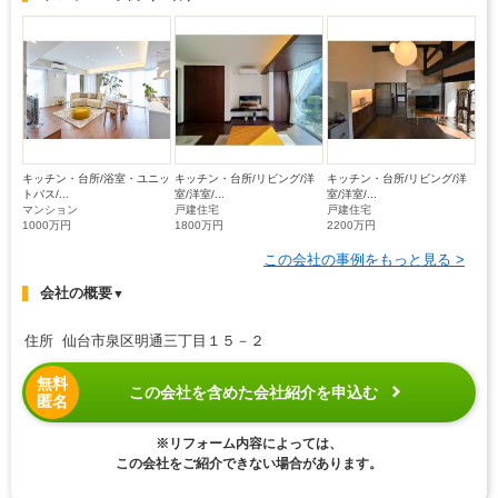
キッチン・台所/浴室・ユニッ
キッチン・台所/リビング/洋
キッチン・台所/リビング/洋
トバス/...
室/洋室/...
室/洋室/...
マンション
戸建住宅
戸建住宅
1000万円
1800万円
2200万円
この会社の事例をもっと見る >
会社の概要
▼
住所 仙台市泉区明通三丁目１５－２
無料
この会社を含めた会社紹介を申込む
匿名
※リフォーム内容によっては、
この会社をご紹介できない場合があります。