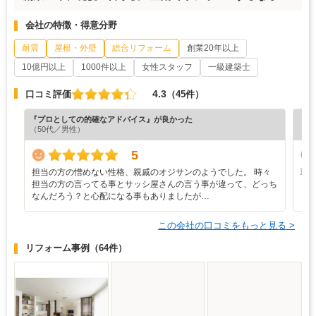
会社の特徴・得意分野
耐震
屋根・外壁
総合リフォーム
創業20年以上
10億円以上
1000件以上
女性スタッフ
一級建築士
4.3
口コミ評価
（45件）
『プロとしての的確なアドバイス』が良かった
『素
（50代／男性）
（6
5
担当の方の憎めない性格、親戚のオジサンのようでした。 時々
現
担当の方の言ってる事とサッシ屋さんの言う事が違って、どっち
き
なんだろう？と心配になる事もありましたが…
この会社の口コミをもっと見る >
リフォーム事例
（64件）