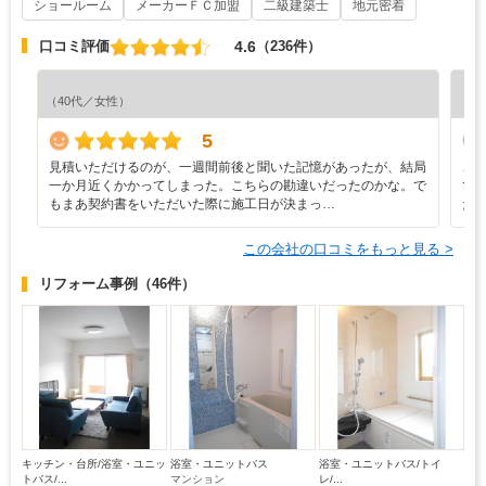
ショールーム
メーカーＦＣ加盟
二級建築士
地元密着
4.6
口コミ評価
（236件）
『素
（40代／女性）
（5
5
見積いただけるのが、一週間前後と聞いた記憶があったが、結局
こ
一か月近くかかってしまった。こちらの勘違いだったのかな。で
て
もまあ契約書をいただいた際に施工日が決まっ…
た
この会社の口コミをもっと見る >
リフォーム事例
（46件）
キッチン・台所/浴室・ユニッ
浴室・ユニットバス
浴室・ユニットバス/トイ
トバス/...
マンション
レ/...