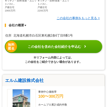
キッチン・台所/浴室・ユニッ
キッチン・台所/浴室・ユニッ
トバス/...
トバス/...
戸建住宅
戸建住宅
1900万円
2200万円
この会社の事例をもっと見る >
会社の概要
▼
住所 北海道札幌市白石区東札幌2条6丁目8番1号
無料
この会社を含めた会社紹介を申込む
匿名
※リフォーム内容によっては、
この会社をご紹介できない場合があります。
エルム建設株式会社
事例中心価格帯
100〜300万円
ホームプロ累計成約件数