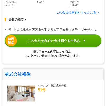
マンション
50万円
戸建住宅
545万円
200万円
この会社の事例をもっと見る >
会社の概要
▼
住所 北海道札幌市西区山の手７条６丁目５番１５号 プラザビル
無料
この会社を含めた会社紹介を申込む
匿名
※リフォーム内容によっては、
この会社をご紹介できない場合があります。
株式会社福住
ホームプロ累計成約件数
51件