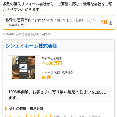
多数の優良リフォーム会社から、ご要望に応じて最適な会社をご紹
介させていただきます！
北海道 恵庭市
内
にお住まいの方に紹介できる加盟会社（リフォ
40
社
ーム会社）数：
※2026年8月のご紹介実績の一例です。
シンエイホーム株式会社
事例中心価格帯
〜300万円
ホームプロ累計成約件数
90件
1996年創業、お客さまに寄り添い理想の住まいを提供し
ます。
会社の特徴・得意分野
マンション
戸建
内装
創業20年以上
スピード見積り