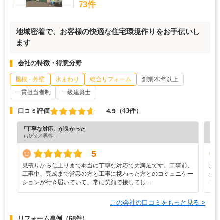
73件
地域密着で、お客様の快適な住宅環境作りをお手伝いし
ます
会社の特徴・得意分野
屋根・外壁
水まわり
総合リフォーム
創業20年以上
一貫担当者制
一級建築士
4.9
口コミ評価
（43件）
『丁寧な対応』が良かった
『素
（70代／男性）
（5
5
見積りから仕上りまで本当に丁寧な対応で大満足です。工事前、
対
工事中、完成まで営業の方と工事に携わった方とのコミュニケー
が
ションが行き届いていて、常に笑顔で接してし…
に
この会社の口コミをもっと見る >
リフォーム事例
（68件）