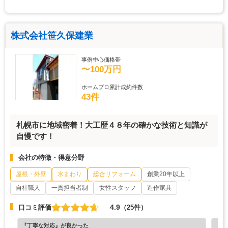
株式会社笹久保建業
事例中心価格帯
〜100万円
ホームプロ累計成約件数
43件
札幌市に地域密着！大工歴４８年の確かな技術と知識が
自慢です！
会社の特徴・得意分野
屋根・外壁
水まわり
総合リフォーム
創業20年以上
自社職人
一貫担当者制
女性スタッフ
造作家具
4.9
口コミ評価
（25件）
『丁寧な対応』が良かった
『満