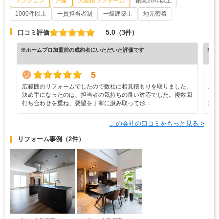
マンション
戸建
大規模リフォーム
創業20年以上
1000件以上
一貫担当者制
一級建築士
地元密着
5.0
口コミ評価
（3件）
※ホームプロ加盟前の成約者にいただいた評価です
※ホ
5
広範囲のリフォームでしたので数社に相見積もりを取りました。
新
決め手になったのは、担当者の気持ちの良い対応でした。複数回
き
打ち合わせを重ね、要望を丁寧に汲み取って形…
家
この会社の口コミをもっと見る >
リフォーム事例
（2件）