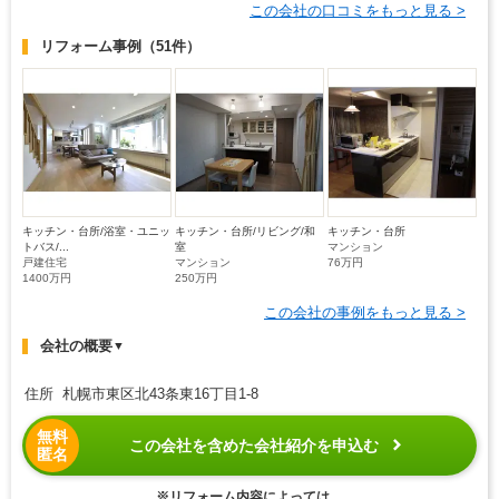
この会社の口コミをもっと見る >
リフォーム事例
（51件）
キッチン・台所/浴室・ユニッ
キッチン・台所/リビング/和
キッチン・台所
トバス/...
室
マンション
戸建住宅
マンション
76万円
1400万円
250万円
この会社の事例をもっと見る >
会社の概要
▼
住所 札幌市東区北43条東16丁目1-8
無料
この会社を含めた会社紹介を申込む
匿名
※リフォーム内容によっては、