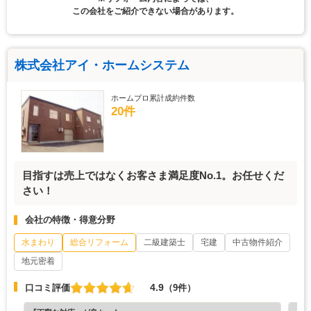
この会社をご紹介できない場合があります。
株式会社アイ・ホームシステム
ホームプロ累計成約件数
20件
目指すは売上ではなくお客さま満足度No.1。お任せくだ
さい！
会社の特徴・得意分野
水まわり
総合リフォーム
二級建築士
宅建
中古物件紹介
地元密着
4.9
口コミ評価
（9件）