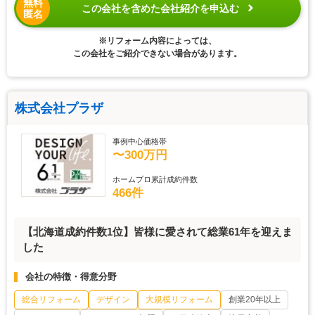
無料
この会社を含めた会社紹介を申込む
匿名
※リフォーム内容によっては、
この会社をご紹介できない場合があります。
株式会社プラザ
事例中心価格帯
〜300万円
ホームプロ累計成約件数
466件
【北海道成約件数1位】皆様に愛されて総業61年を迎えま
した
会社の特徴・得意分野
総合リフォーム
デザイン
大規模リフォーム
創業20年以上