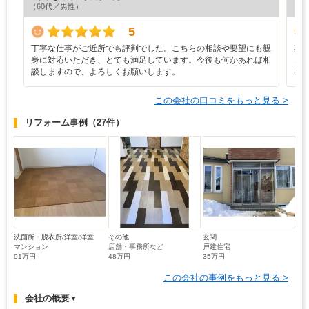
（60代／男性）
（6
5
丁寧な仕事がご近所でも評判でした。こちらの相談や要望にも親
期
身に対応いただき、とても満足しています。今後も何かあれば相
き
談しますので、よろしくお願いします。
な
この会社の口コミをもっと見る >
リフォーム事例
（27件）
洗面所・脱衣所/洋室/洋室
その他
玄関
マンション
店舗・事務所など
戸建住宅
91万円
48万円
35万円
この会社の事例をもっと見る >
会社の概要
▼