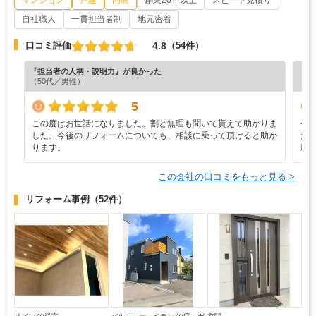
自社職人
一貫担当者制
地元密着
4.8
口コミ評価
（54件）
『担当者の人柄・説明力』が良かった
『素
（50代／男性）
（4
5
この度はお世話になりました。割と無理も聞いて貰えて助かりま
今
した。今後のリフォームについても、相談に乗って頂けると助か
た
ります。
親
この会社の口コミをもっと見る >
リフォーム事例
（52件）