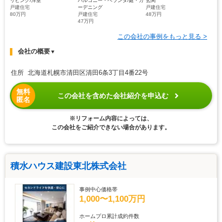
リビング/洋室
バルコニー・ベランダ/庭・ガ
玄関
戸建住宅
ーデニング
戸建住宅
80万円
戸建住宅
48万円
47万円
この会社の事例をもっと見る >
会社の概要
▼
住所 北海道札幌市清田区清田6条3丁目4番22号
無料
この会社を含めた会社紹介を申込む
匿名
※リフォーム内容によっては、
この会社をご紹介できない場合があります。
積水ハウス建設東北株式会社
事例中心価格帯
1,000〜1,100万円
ホームプロ累計成約件数