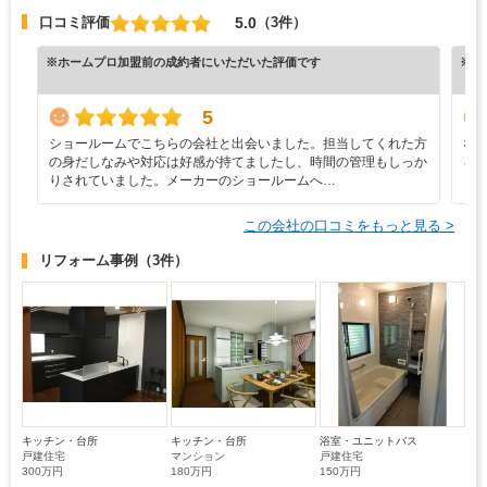
5.0
口コミ評価
（3件）
※ホームプロ加盟前の成約者にいただいた評価です
※ホ
5
ショールームでこちらの会社と出会いました。担当してくれた方
な
の身だしなみや対応は好感が持てましたし、時間の管理もしっか
ろ
りされていました。メーカーのショールームへ…
と
この会社の口コミをもっと見る >
リフォーム事例
（3件）
キッチン・台所
キッチン・台所
浴室・ユニットバス
戸建住宅
マンション
戸建住宅
300万円
180万円
150万円