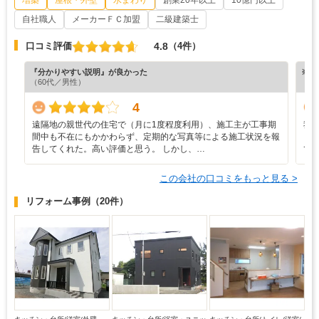
自社職人
メーカーＦＣ加盟
二級建築士
4.8
口コミ評価
（4件）
『分かりやすい説明』が良かった
※ホ
（60代／男性）
4
遠隔地の親世代の住宅で（月に1度程度利用）、施工主が工事期
我
間中も不在にもかかわらず、定期的な写真等による施工状況を報
ま
告してくれた。高い評価と思う。 しかし、…
て
この会社の口コミをもっと見る >
リフォーム事例
（20件）