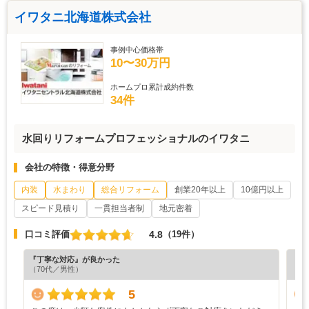
イワタニ北海道株式会社
事例中心価格帯
10〜30万円
ホームプロ累計成約件数
34件
水回りリフォームプロフェッショナルのイワタニ
会社の特徴・得意分野
内装
水まわり
総合リフォーム
創業20年以上
10億円以上
スピード見積り
一貫担当者制
地元密着
4.8
口コミ評価
（19件）
『丁寧な対応』が良かった
『担
（70代／男性）
（6
5