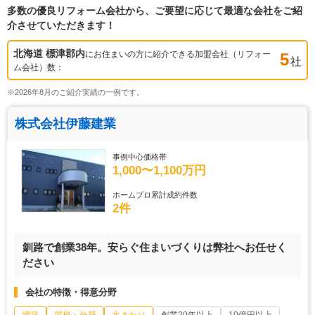
多数の優良リフォーム会社から、ご要望に応じて最適な会社をご紹
介させていただきます！
北海道 標津郡
内
にお住まいの方に紹介できる加盟会社（リフォー
5
社
ム会社）数：
※2026年8月のご紹介実績の一例です。
株式会社伊藤建業
事例中心価格帯
1,000〜1,100万円
ホームプロ累計成約件数
2件
釧路で創業38年。安らぐ住まいづくりは弊社へお任せく
ださい
会社の特徴・得意分野
増築
屋根・外壁
水まわり
創業20年以上
10億円以上