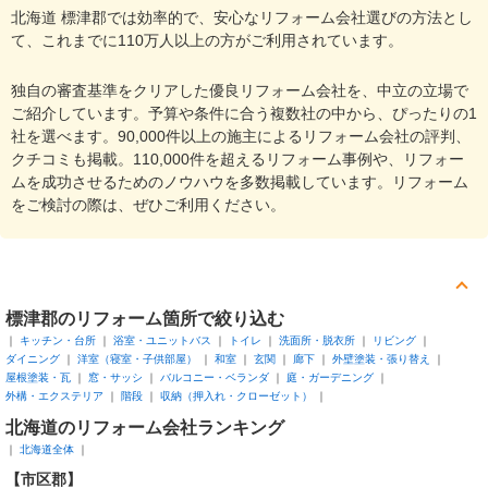
北海道 標津郡では効率的で、安心なリフォーム会社選びの方法とし
て、これまでに110万人以上の方がご利用されています。
独自の審査基準をクリアした優良リフォーム会社を、中立の立場で
ご紹介しています。予算や条件に合う複数社の中から、ぴったりの1
社を選べます。90,000件以上の施主によるリフォーム会社の評判、
クチコミも掲載。110,000件を超えるリフォーム事例や、リフォー
ムを成功させるためのノウハウを多数掲載しています。リフォーム
をご検討の際は、ぜひご利用ください。
標津郡
のリフォーム箇所で絞り込む
キッチン・台所
浴室・ユニットバス
トイレ
洗面所・脱衣所
リビング
ダイニング
洋室（寝室・子供部屋）
和室
玄関
廊下
外壁塗装・張り替え
屋根塗装・瓦
窓・サッシ
バルコニー・ベランダ
庭・ガーデニング
外構・エクステリア
階段
収納（押入れ・クローゼット）
北海道
のリフォーム会社ランキング
北海道全体
【市区郡】