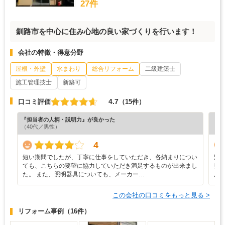
27件
釧路市を中心に住み心地の良い家づくりを行います！
会社の特徴・得意分野
屋根・外壁
水まわり
総合リフォーム
二級建築士
施工管理技士
新築可
4.7
口コミ評価
（15件）
『担当者の人柄・説明力』が良かった
『工
（40代／男性）
（5
4
短い期間でしたが、丁寧に仕事をしていただき、各納まりについ
対
ても、こちらの要望に協力していただき満足するものが出来まし
発
た。 また、照明器具についても、メーカー…
ん
この会社の口コミをもっと見る >
リフォーム事例
（16件）