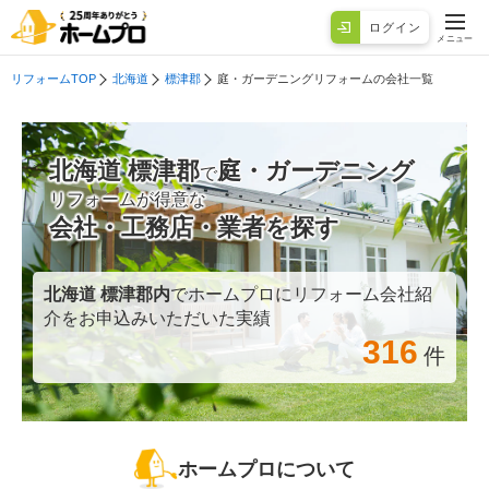
ログイン
メニュー
リフォームTOP
北海道
標津郡
庭・ガーデニングリフォームの会社一覧
北海道 標津郡
庭・ガーデニング
で
リフォームが得意な
会社・工務店・業者を探す
北海道 標津郡
内
でホームプロにリフォーム会社紹
介をお申込みいただいた実績
316
件
ホームプロについて