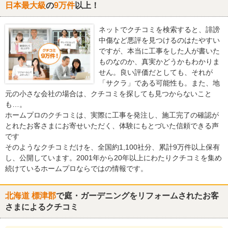
日本最大級
の
9万件
以上！
ネットでクチコミを検索すると、誹謗
中傷など悪評を見つけるのはたやすい
ですが、本当に工事をした人が書いた
ものなのか、真実かどうかもわかりま
せん。良い評価だとしても、それが
「サクラ」である可能性も。また、地
元の小さな会社の場合は、クチコミを探しても見つからないこと
も…。
ホームプロのクチコミは、実際に工事を発注し、施工完了の確認が
とれたお客さまにお寄せいただく、体験にもとづいた信頼できる声
です
そのようなクチコミだけを、全国約1,100社分、累計9万件以上保有
し、公開しています。2001年から20年以上にわたりクチコミを集め
続けているホームプロならではの情報です。
北海道 標津郡
で庭・ガーデニングをリフォームされたお客
さまによるクチコミ