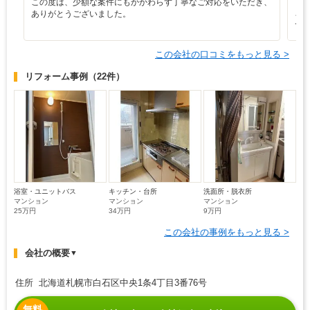
この度は、少額な案件にもかかわらず丁寧なご対応をいただき、
と
ありがとうございました。
ろ
て
この会社の口コミをもっと見る >
リフォーム事例
（22件）
浴室・ユニットバス
キッチン・台所
洗面所・脱衣所
マンション
マンション
マンション
25万円
34万円
9万円
この会社の事例をもっと見る >
会社の概要
▼
住所 北海道札幌市白石区中央1条4丁目3番76号
無料