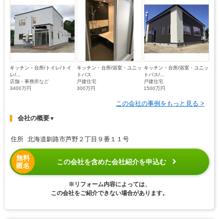
キッチン・台所/トイレ/トイ
キッチン・台所/浴室・ユニッ
キッチン・台所/浴室・ユニッ
レ/...
トバス
トバス/...
店舗・事務所など
戸建住宅
戸建住宅
3400万円
300万円
1500万円
この会社の事例をもっと見る >
会社の概要
▼
住所 北海道釧路市芦野２丁目９番１１号
無料
この会社を含めた会社紹介を申込む
匿名
※リフォーム内容によっては、
この会社をご紹介できない場合があります。