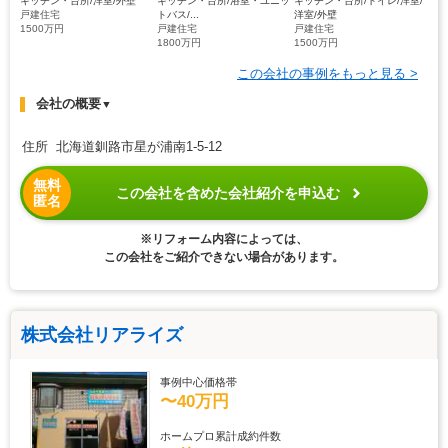
キッチン・台所/洋室/外壁
キッチン・台所/浴室・ユニッ
キッチン・台所/トイレ/洋室/
戸建住宅
トバス/...
洋室/外壁
1500万円
戸建住宅
戸建住宅
1800万円
1500万円
この会社の事例をもっと見る >
会社の概要
▼
住所 北海道釧路市星が浦南1-5-12
無料
この会社を含めた会社紹介を申込む
匿名
※リフォーム内容によっては、
この会社をご紹介できない場合があります。
株式会社リアライズ
事例中心価格帯
〜40万円
ホームプロ累計成約件数