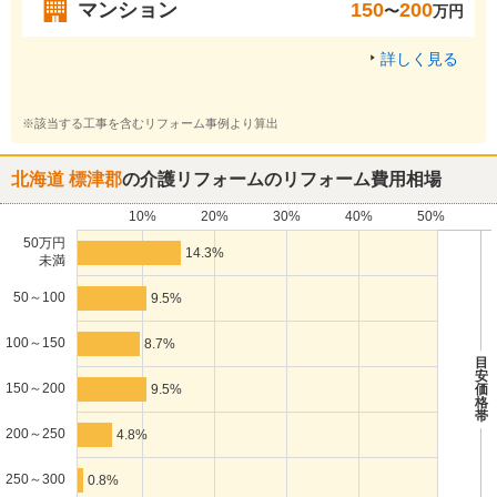
マンション
150
200
〜
万円
詳しく見る
※該当する工事を含むリフォーム事例より算出
北海道 標津郡
の介護リフォームのリフォーム費用相場
10%
20%
30%
40%
50%
50万円
14.3%
未満
50～100
9.5%
100～150
8.7%
目
安
150～200
9.5%
価
格
帯
200～250
4.8%
250～300
0.8%