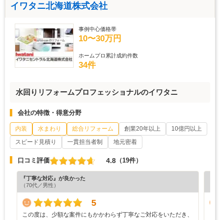
イワタニ北海道株式会社
事例中心価格帯
10〜30万円
ホームプロ累計成約件数
34件
水回りリフォームプロフェッショナルのイワタニ
会社の特徴・得意分野
内装
水まわり
総合リフォーム
創業20年以上
10億円以上
スピード見積り
一貫担当者制
地元密着
4.8
口コミ評価
（19件）
『丁寧な対応』が良かった
『担
（70代／男性）
（6
5
この度は、少額な案件にもかかわらず丁寧なご対応をいただき、
と