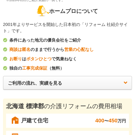
※2026年8月のご紹介実績の一例です。
ホームプロについて
2001年よりサービスを開始した日本初の「リフォーム 社紹介サイ
ト」です。
条件にあった地元の優良会社をご紹介
商談は匿名
のままで行うから
営業の心配なし
お断り
は
ボタンひとつ
で気兼ねなく
独自の
工事完成保証
（無料）
ご利用の流れ、実績を見る
北海道 標津郡
の介護リフォームの費用相場
戸建て住宅
400
450
〜
万円