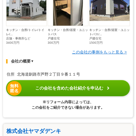
キッチン・台所/トイレ/トイ
キッチン・台所/浴室・ユニッ
キッチン・台所/浴室・ユニッ
レ/...
トバス
トバス/...
店舗・事務所など
戸建住宅
戸建住宅
3400万円
300万円
1500万円
この会社の事例をもっと見る >
会社の概要
▼
住所 北海道釧路市芦野２丁目９番１１号
無料
この会社を含めた会社紹介を申込む
匿名
※リフォーム内容によっては、
この会社をご紹介できない場合があります。
株式会社ヤマダデンキ