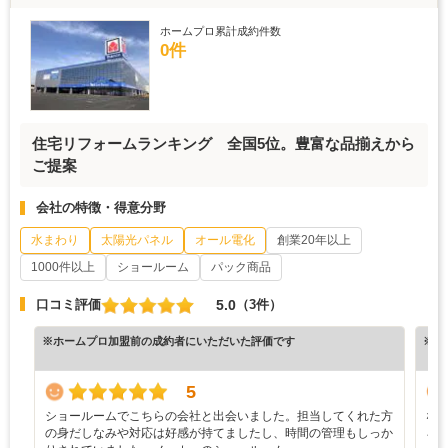
ホームプロ累計成約件数
0件
住宅リフォームランキング 全国5位。豊富な品揃えから
ご提案
会社の特徴・得意分野
水まわり
太陽光パネル
オール電化
創業20年以上
1000件以上
ショールーム
パック商品
5.0
口コミ評価
（3件）
※ホームプロ加盟前の成約者にいただいた評価です
※ホ
5
ショールームでこちらの会社と出会いました。担当してくれた方
な
の身だしなみや対応は好感が持てましたし、時間の管理もしっか
ろ