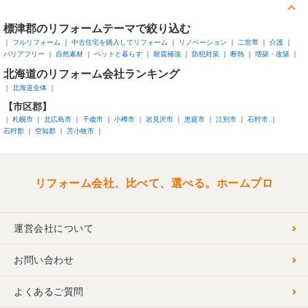
標津郡
のリフォームテーマで絞り込む
フルリフォーム
中古住宅を購入してリフォーム
リノベーション
二世帯
介護
バリアフリー
自然素材
ペットと暮らす
耐震補強
防犯対策
断熱
増築・改築
北海道
のリフォーム会社ランキング
北海道全体
【市区郡】
札幌市
北広島市
千歳市
小樽市
岩見沢市
恵庭市
江別市
石狩市
石狩郡
空知郡
苫小牧市
リフォーム会社、比べて、選べる。ホームプロ
運営会社について
お問い合わせ
よくあるご質問