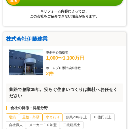
匿名
※リフォーム内容によっては、
この会社をご紹介できない場合があります。
株式会社伊藤建業
事例中心価格帯
1,000〜1,100万円
ホームプロ累計成約件数
2件
釧路で創業38年。安らぐ住まいづくりは弊社へお任せく
ださい
会社の特徴・得意分野
増築
屋根・外壁
水まわり
創業20年以上
10億円以上
自社職人
メーカーＦＣ加盟
二級建築士