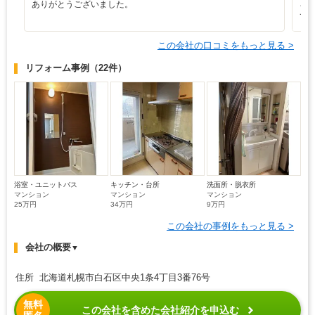
ありがとうございました。
ろ
て
この会社の口コミをもっと見る >
リフォーム事例
（22件）
浴室・ユニットバス
キッチン・台所
洗面所・脱衣所
マンション
マンション
マンション
25万円
34万円
9万円
この会社の事例をもっと見る >
会社の概要
▼
住所 北海道札幌市白石区中央1条4丁目3番76号
無料
この会社を含めた会社紹介を申込む