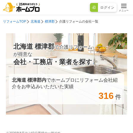
ログイン
メニュー
リフォームTOP
北海道
標津郡
介護リフォームの会社一覧
北海道 標津郡
で介護リフォーム
が得意な
会社・工務店・業者を探す
北海道 標津郡
内
でホームプロにリフォーム会社紹
介をお申込みいただいた実績
316
件