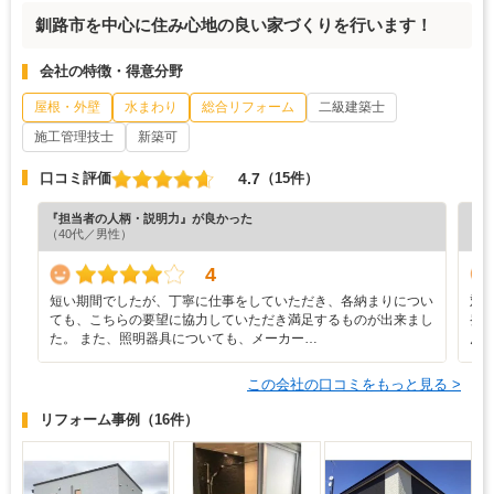
釧路市を中心に住み心地の良い家づくりを行います！
会社の特徴・得意分野
屋根・外壁
水まわり
総合リフォーム
二級建築士
施工管理技士
新築可
4.7
口コミ評価
（15件）
『担当者の人柄・説明力』が良かった
『工
（40代／男性）
（5
4
短い期間でしたが、丁寧に仕事をしていただき、各納まりについ
対
ても、こちらの要望に協力していただき満足するものが出来まし
発
た。 また、照明器具についても、メーカー…
ん
この会社の口コミをもっと見る >
リフォーム事例
（16件）