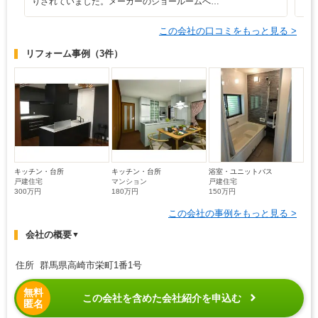
りされていました。メーカーのショールームへ…
と
この会社の口コミをもっと見る >
リフォーム事例
（3件）
キッチン・台所
キッチン・台所
浴室・ユニットバス
戸建住宅
マンション
戸建住宅
300万円
180万円
150万円
この会社の事例をもっと見る >
会社の概要
▼
住所 群馬県高崎市栄町1番1号
無料
この会社を含めた会社紹介を申込む
匿名