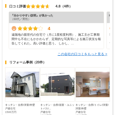
4.8
口コミ評価
（4件）
『分かりやすい説明』が良かった
※ホ
（60代／男性）
4
遠隔地の親世代の住宅で（月に1度程度利用）、施工主が工事期
我
間中も不在にもかかわらず、定期的な写真等による施工状況を報
ま
告してくれた。高い評価と思う。 しかし、…
て
この会社の口コミをもっと見る >
リフォーム事例
（20件）
キッチン・台所/洋室/外壁
キッチン・台所/浴室・ユニッ
キッチン・台所/トイレ/洋室/
戸建住宅
トバス/...
洋室/外壁
1500万円
戸建住宅
戸建住宅