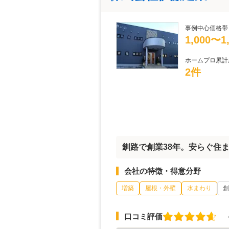
事例中心価格帯
1,000〜
ホームプロ累計
2件
釧路で創業38年。安らぐ住
会社の特徴・得意分野
増築
屋根・外壁
水まわり
創
口コミ評価