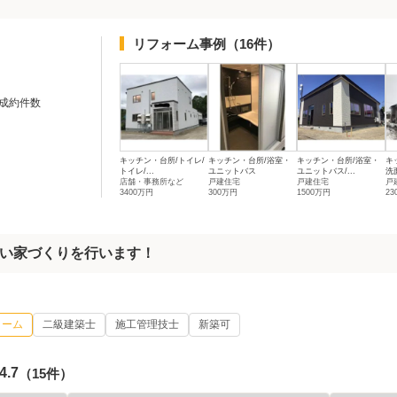
リフォーム事例
（16件）
成約件数
キッチン・台所/トイレ/
キッチン・台所/浴室・
キッチン・台所/浴室・
キ
トイレ/...
ユニットバス
ユニットバス/...
洗
店舗・事務所など
戸建住宅
戸建住宅
戸
3400万円
300万円
1500万円
23
い家づくりを行います！
ォーム
二級建築士
施工管理技士
新築可
4.7
（15件）