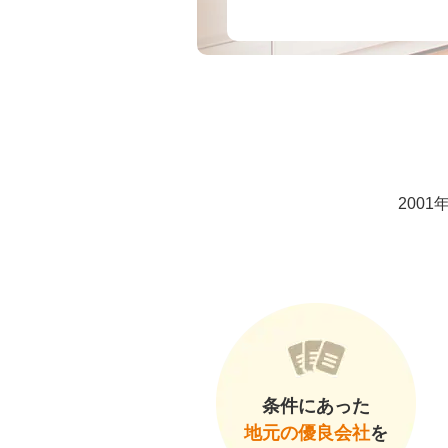
200
条件にあった
地元の優良会社
を