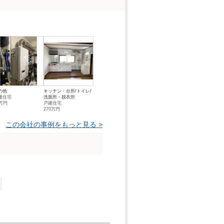
の他
キッチン・台所/トイレ/
建住宅
洗面所・脱衣所
2万円
戸建住宅
270万円
この会社の事例をもっと見る >