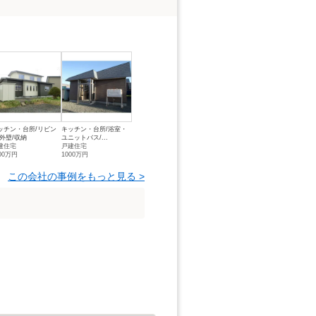
ッチン・台所/リビン
キッチン・台所/浴室・
/外壁/収納
ユニットバス/...
建住宅
戸建住宅
00万円
1000万円
この会社の事例をもっと見る >