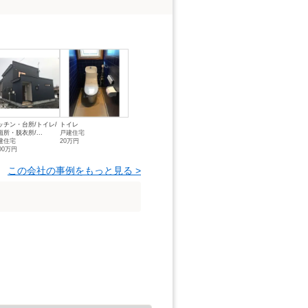
ッチン・台所/トイレ/
トイレ
面所・脱衣所/...
戸建住宅
建住宅
20万円
00万円
この会社の事例をもっと見る >