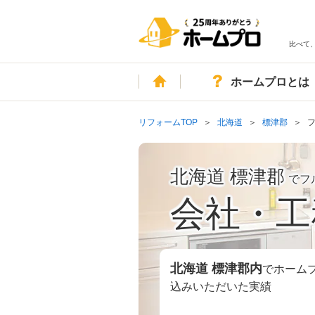
比べて
ホーム
ホームプロとは
リフォームTOP
北海道
標津郡
北海道 標津郡
でフ
会社・工
北海道 標津郡
内
でホーム
込みいただいた実績