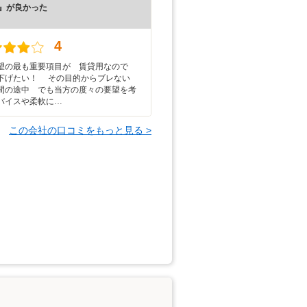
』が良かった
）
4
望の最も重要項目が 賃貸用なので
下げたい！ その目的からブレない
間の途中 でも当方の度々の要望を考
バイスや柔軟に…
この会社の口コミをもっと見る >