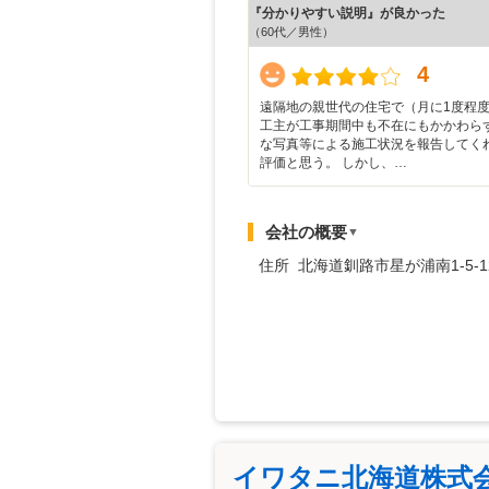
『分かりやすい説明』が良かった
（60代／男性）
4
遠隔地の親世代の住宅で（月に1度程
工主が工事期間中も不在にもかかわら
な写真等による施工状況を報告してく
評価と思う。 しかし、…
会社の概要
▼
住所 北海道釧路市星が浦南1-5-1
イワタニ北海道株式