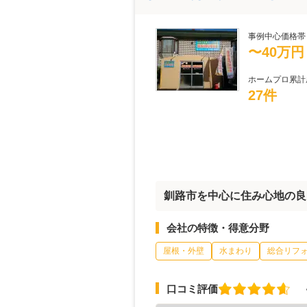
事例中心価格帯
〜40万円
ホームプロ累計
27件
釧路市を中心に住み心地の良
会社の特徴・得意分野
屋根・外壁
水まわり
総合リフ
口コミ評価