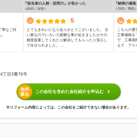
『担当者の人柄・説明力』が良かった
『納得の価格
（60代／女性）
（70代／男性
5
丁寧なご対
とてもきれいになりありがとうございました。 古
こちらの要
た。
い家なのでいろいろ困難な事が起きましたがその
工事価格を
都度提案してくれたり解決してもらったり安心し
で 工事期
て任せられました。 …
えて アド
4丁目3番76号
無料
この会社を含めた会社紹介を申込む
匿名
※リフォーム内容によっては、この会社をご紹介できない場合があります。