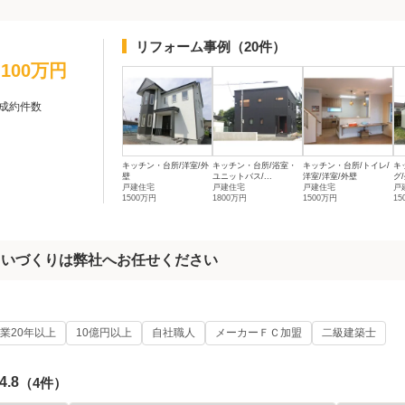
リフォーム事例
（20件）
1,100万円
成約件数
キッチン・台所/洋室/外
キッチン・台所/浴室・
キッチン・台所/トイレ/
キ
壁
ユニットバス/...
洋室/洋室/外壁
グ
戸建住宅
戸建住宅
戸建住宅
戸
1500万円
1800万円
1500万円
15
まいづくりは弊社へお任せください
業20年以上
10億円以上
自社職人
メーカーＦＣ加盟
二級建築士
4.8
（4件）