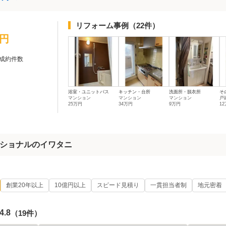
リフォーム事例
（22件）
万円
成約件数
浴室・ユニットバス
キッチン・台所
洗面所・脱衣所
そ
マンション
マンション
マンション
戸
25万円
34万円
9万円
1
ショナルのイワタニ
創業20年以上
10億円以上
スピード見積り
一貫担当者制
地元密着
4.8
（19件）