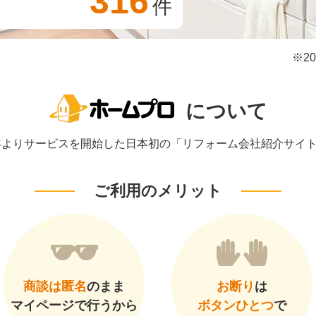
316
件
※2
について
1年よりサービスを開始した日本初の「リフォーム会社紹介サイ
ご利用のメリット
商談は匿名
のまま
お断り
は
マイページで行うから
ボタンひとつ
で