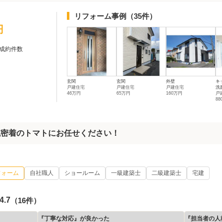
リフォーム事例
（35件）
円
成約件数
玄関
玄関
外壁
キ
戸建住宅
戸建住宅
戸建住宅
洗
46万円
65万円
160万円
戸
8
域密着のトマトにお任せください！
フォーム
自社職人
ショールーム
一級建築士
二級建築士
宅建
4.7
（16件）
『丁寧な対応』が良かった
『担当者の人