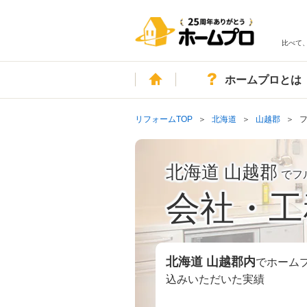
比べて
ホーム
ホームプロとは
リフォームTOP
北海道
山越郡
北海道 山越郡
でフ
会社・工
北海道 山越郡
内
でホーム
込みいただいた実績