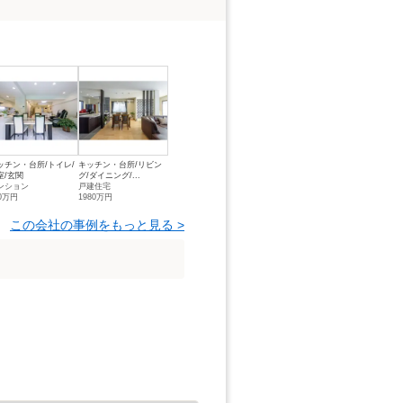
ッチン・台所/トイレ/
キッチン・台所/リビン
室/玄関
グ/ダイニング/...
ンション
戸建住宅
00万円
1980万円
この会社の事例をもっと見る >