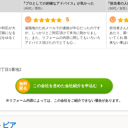
『プロとしての的確なアドバイス』が良かった
『担当者の人
（60代／男性）
（50代／女性
5
や対応が大
遠隔地のためメールでの連絡が中心だったのです
担当者さん
可能になる
が、しっかりとご対応頂けて本当に助かりまし
あたり、困
配をゆるく
た。また、リフォームの内容に関してもいろいろ
いてくれ 
アドバイス頂けたのでとても心…
来ない事は
2丁目1番地2
無料
この会社を含めた会社紹介を申込む
匿名
※リフォーム内容によっては、この会社をご紹介できない場合があります。
トピア