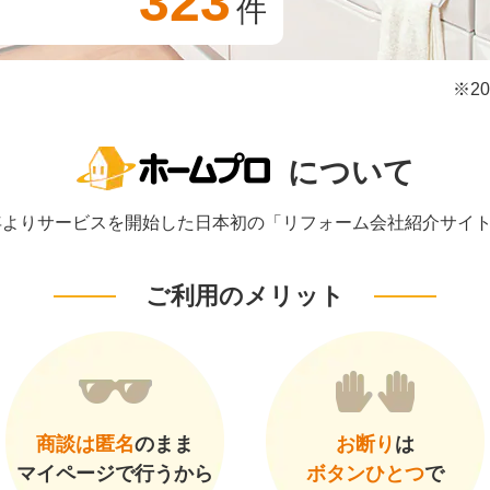
323
件
※2
について
1年よりサービスを開始した日本初の「リフォーム会社紹介サイ
ご利用のメリット
商談は匿名
のまま
お断り
は
マイページで行うから
ボタンひとつ
で