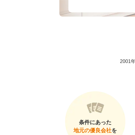
200
条件にあった
地元の優良会社
を