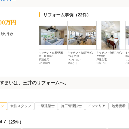
リフォーム事例
（22件）
100万円
成約件数
キッチン・台所/洗面
キッチン・台所/リビン
キッチン・台所/リビン
キ
所・脱衣所/...
グ/その他
グ/玄関
洋
戸建住宅
マンション
戸建住宅
マ
2200万円
750万円
1050万円
7
すまいは、三井のリフォームへ。
イン
女性スタッフ
一級建築士
施工管理技士
インテリア
地元密着
4.7
（25件）