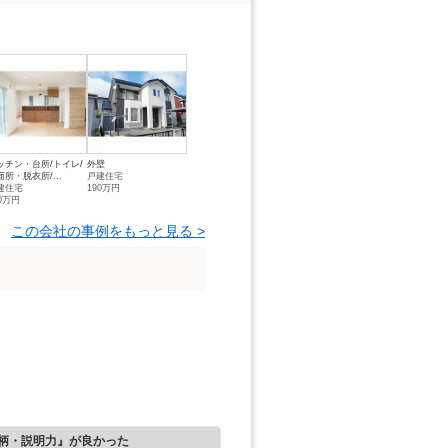
ッチン・台所/トイレ/
外壁
面所・脱衣所/...
戸建住宅
建住宅
190万円
80万円
この会社の事例をもっと見る >
柄・説明力』が良かった