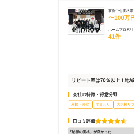
事例中心価格帯
〜100万
ホームプロ累計
41件
リピート率は70％以上！地
会社の特徴・得意分野
屋根・外壁
水まわり
大規模リ
口コミ評価
『納得の価格』が良かった