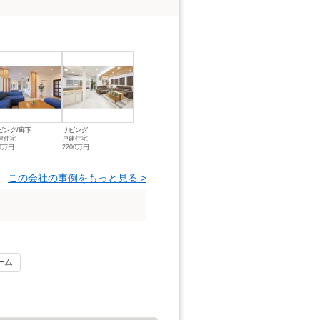
ビング/廊下
リビング
建住宅
戸建住宅
00万円
2200万円
この会社の事例をもっと見る >
ーム