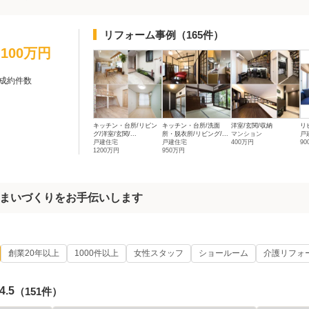
リフォーム事例
（165件）
1,100万円
成約件数
キッチン・台所/リビン
キッチン・台所/洗面
洋室/玄関/収納
リ
グ/洋室/玄関/...
所・脱衣所/リビング/...
マンション
戸
戸建住宅
戸建住宅
400万円
9
1200万円
950万円
まいづくりをお手伝いします
創業20年以上
1000件以上
女性スタッフ
ショールーム
介護リフォ
4.5
（151件）