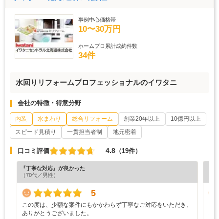
事例中心価格帯
10〜30万円
ホームプロ累計成約件数
34件
水回りリフォームプロフェッショナルのイワタニ
会社の特徴・得意分野
内装
水まわり
総合リフォーム
創業20年以上
10億円以上
スピード見積り
一貫担当者制
地元密着
4.8
口コミ評価
（19件）
『丁寧な対応』が良かった
『担
（70代／男性）
（6
5
この度は、少額な案件にもかかわらず丁寧なご対応をいただき、
と
ありがとうございました。
ろ