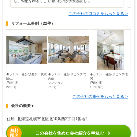
し、勾配をゆるくして頂いたのが大変感謝して…
し
この会社の口コミをもっと見る >
リフォーム事例
（22件）
キッチン・台所/洗面所・脱衣
キッチン・台所/リビング/そ
キッチン・台所/リビング/玄
所/...
の他
関
戸建住宅
マンション
戸建住宅
2200万円
750万円
1050万円
この会社の事例をもっと見る >
会社の概要
▼
住所 北海道札幌市北区北10条西2丁目1番地2
無料
この会社を含めた会社紹介を申込む
匿名