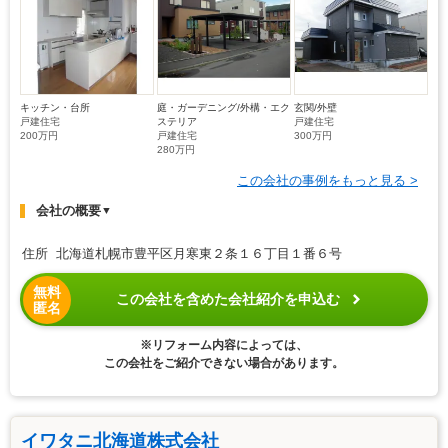
キッチン・台所
庭・ガーデニング/外構・エク
玄関/外壁
戸建住宅
ステリア
戸建住宅
200万円
戸建住宅
300万円
280万円
この会社の事例をもっと見る >
会社の概要
▼
住所 北海道札幌市豊平区月寒東２条１６丁目１番６号
無料
この会社を含めた会社紹介を申込む
匿名
※リフォーム内容によっては、
この会社をご紹介できない場合があります。
イワタニ北海道株式会社