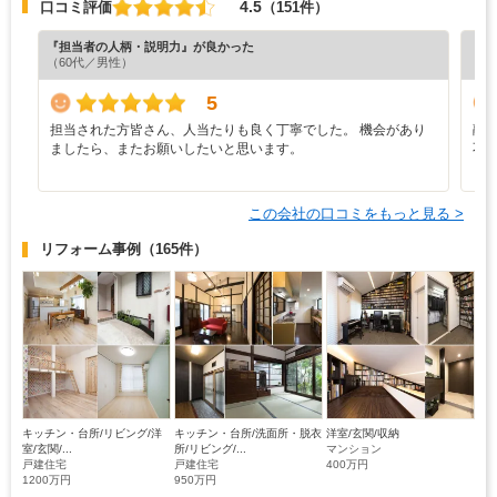
4.5
口コミ評価
（151件）
『担当者の人柄・説明力』が良かった
『担
（60代／男性）
（6
5
担当された方皆さん、人当たりも良く丁寧でした。 機会があり
融
ましたら、またお願いしたいと思います。
不
この会社の口コミをもっと見る >
リフォーム事例
（165件）
キッチン・台所/リビング/洋
キッチン・台所/洗面所・脱衣
洋室/玄関/収納
室/玄関/...
所/リビング/...
マンション
戸建住宅
戸建住宅
400万円
1200万円
950万円