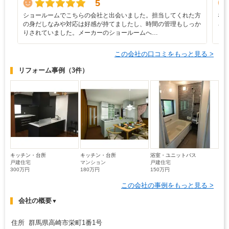
5
ショールームでこちらの会社と出会いました。担当してくれた方
な
の身だしなみや対応は好感が持てましたし、時間の管理もしっか
ろ
りされていました。メーカーのショールームへ…
と
この会社の口コミをもっと見る >
リフォーム事例
（3件）
キッチン・台所
キッチン・台所
浴室・ユニットバス
戸建住宅
マンション
戸建住宅
300万円
180万円
150万円
この会社の事例をもっと見る >
会社の概要
▼
住所 群馬県高崎市栄町1番1号