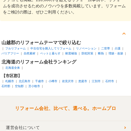
ムを成功させるためのノウハウを多数掲載しています。リフォーム
をご検討の際は、ぜひご利用ください。
山越郡
のリフォームテーマで絞り込む
フルリフォーム
中古住宅を購入してリフォーム
リノベーション
二世帯
介護
バリアフリー
自然素材
ペットと暮らす
耐震補強
防犯対策
断熱
増築・改築
北海道
のリフォーム会社ランキング
北海道全体
【市区郡】
札幌市
北広島市
千歳市
小樽市
岩見沢市
恵庭市
江別市
石狩市
石狩郡
空知郡
苫小牧市
リフォーム会社、比べて、選べる。ホームプロ
運営会社について