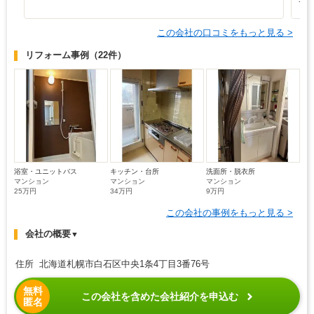
て
この会社の口コミをもっと見る >
リフォーム事例
（22件）
浴室・ユニットバス
キッチン・台所
洗面所・脱衣所
マンション
マンション
マンション
25万円
34万円
9万円
この会社の事例をもっと見る >
会社の概要
▼
住所 北海道札幌市白石区中央1条4丁目3番76号
無料
この会社を含めた会社紹介を申込む
匿名