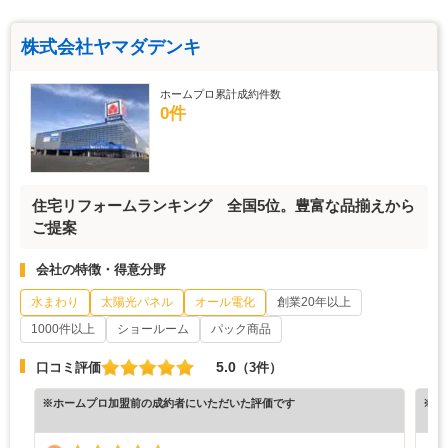
株式会社ヤマダデンキ
ホームプロ累計成約件数
0件
住宅リフォームランキング 全国5位。豊富な品揃えから
ご提案
会社の特徴・得意分野
水まわり
太陽光パネル
オール電化
創業20年以上
1000件以上
ショールーム
パック商品
5.0
口コミ評価
（3件）
※ホームプロ加盟前の成約者にいただいた評価です
※ホ