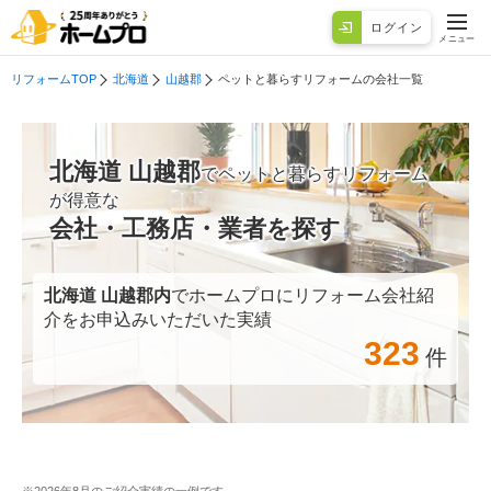
ログイン
メニュー
リフォームTOP
北海道
山越郡
ペットと暮らすリフォームの会社一覧
北海道 山越郡
でペットと暮らすリフォーム
が得意な
会社・工務店・業者を探す
北海道 山越郡
内
でホームプロにリフォーム会社紹
介をお申込みいただいた実績
323
件