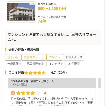
事例中心価格帯
600〜1,100万円
ホームプロ累計成約件数
74件
マンションも戸建ても大切なすまいは、三井のリフォー
ムへ。
会社の特徴・得意分野
水まわり
総合リフォーム
デザイン
女性スタッフ
一級建築士
施工管理技士
インテリア
地元密着
4.7
口コミ評価
（25件）
『担当者の人柄・説明力』が良かった
『プ
（60代／男性）
（6
4
担当者の精力的に動いてくれ、行動力や対応が大変良かった。特
遠
に、階段の付け替えを可能になるように制度面でかけあって実現
ご