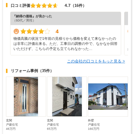
4.7
口コミ評価
（16件）
『納得の価格』が良かった
『丁
（60代／男性）
（4
4
物価高騰の状況で1年前の見積りから価格を変えて来なかったの
・
は非常に評価出来る。ただ、工事日の調整の中で、なかなか回答
ど
いただけず、こちらの予定も立てられなかった…
か
この会社の口コミをもっと見る >
リフォーム事例
（35件）
玄関
玄関
外壁
戸建住宅
戸建住宅
戸建住宅
46万円
65万円
160万円