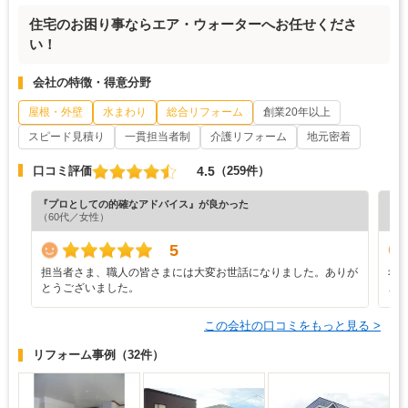
住宅のお困り事ならエア・ウォーターへお任せくださ
い！
会社の特徴・得意分野
屋根・外壁
水まわり
総合リフォーム
創業20年以上
スピード見積り
一貫担当者制
介護リフォーム
地元密着
4.5
口コミ評価
（259件）
『プロとしての的確なアドバイス』が良かった
『担
（60代／女性）
（5
5
担当者さま、職人の皆さまには大変お世話になりました。ありが
希
とうございました。
こ
この会社の口コミをもっと見る >
リフォーム事例
（32件）