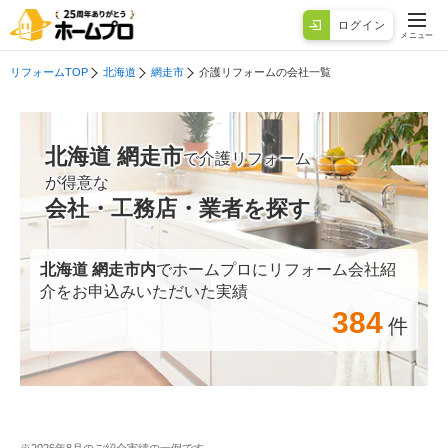
ログイン
メニュー
リフォームTOP
北海道
網走市
介護リフォームの会社一覧
北海道 網走市
で介護リフォーム
が得意な
会社・工務店・業者を探す
北海道 網走市
内
でホームプロにリフォーム会社紹
介をお申込みいただいた実績
384
件