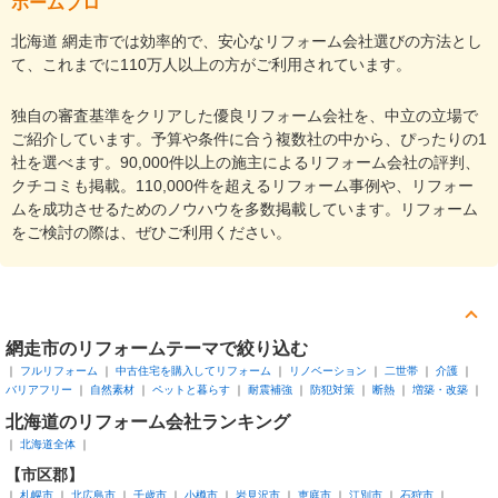
ホームプロ
北海道 網走市では効率的で、安心なリフォーム会社選びの方法とし
て、これまでに110万人以上の方がご利用されています。
独自の審査基準をクリアした優良リフォーム会社を、中立の立場で
ご紹介しています。予算や条件に合う複数社の中から、ぴったりの1
社を選べます。90,000件以上の施主によるリフォーム会社の評判、
クチコミも掲載。110,000件を超えるリフォーム事例や、リフォー
ムを成功させるためのノウハウを多数掲載しています。リフォーム
をご検討の際は、ぜひご利用ください。
網走市
のリフォームテーマで絞り込む
フルリフォーム
中古住宅を購入してリフォーム
リノベーション
二世帯
介護
バリアフリー
自然素材
ペットと暮らす
耐震補強
防犯対策
断熱
増築・改築
北海道
のリフォーム会社ランキング
北海道全体
【市区郡】
札幌市
北広島市
千歳市
小樽市
岩見沢市
恵庭市
江別市
石狩市