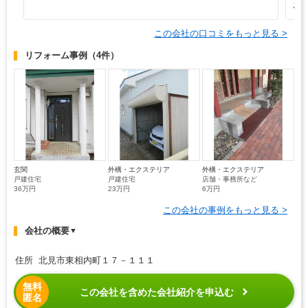
お
この会社の口コミをもっと見る >
リフォーム事例
（4件）
玄関
外構・エクステリア
外構・エクステリア
戸建住宅
戸建住宅
店舗・事務所など
36万円
23万円
6万円
この会社の事例をもっと見る >
会社の概要
▼
住所 北見市東相内町１７－１１１
無料
この会社を含めた会社紹介を申込む
匿名