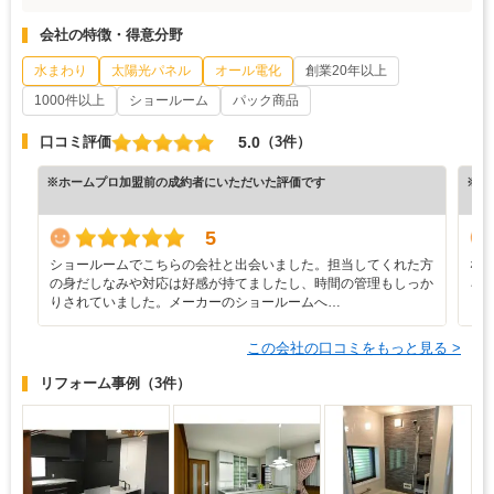
会社の特徴・得意分野
水まわり
太陽光パネル
オール電化
創業20年以上
1000件以上
ショールーム
パック商品
5.0
口コミ評価
（3件）
※ホームプロ加盟前の成約者にいただいた評価です
※ホ
5
ショールームでこちらの会社と出会いました。担当してくれた方
な
の身だしなみや対応は好感が持てましたし、時間の管理もしっか
ろ
りされていました。メーカーのショールームへ…
と
この会社の口コミをもっと見る >
リフォーム事例
（3件）