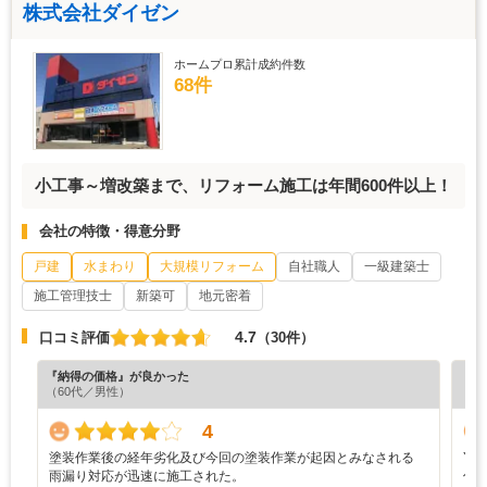
株式会社ダイゼン
ホームプロ累計成約件数
68件
小工事～増改築まで、リフォーム施工は年間600件以上！
会社の特徴・得意分野
戸建
水まわり
大規模リフォーム
自社職人
一級建築士
施工管理技士
新築可
地元密着
4.7
口コミ評価
（30件）
『納得の価格』が良かった
『担
（60代／男性）
（6
4
塗装作業後の経年劣化及び今回の塗装作業が起因とみなされる
Y
雨漏り対応が迅速に施工された。
仕