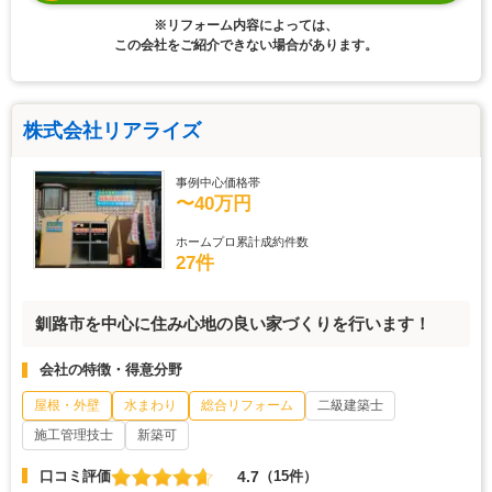
※リフォーム内容によっては、
この会社をご紹介できない場合があります。
株式会社リアライズ
事例中心価格帯
〜40万円
ホームプロ累計成約件数
27件
釧路市を中心に住み心地の良い家づくりを行います！
会社の特徴・得意分野
屋根・外壁
水まわり
総合リフォーム
二級建築士
施工管理技士
新築可
4.7
口コミ評価
（15件）