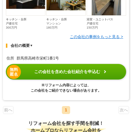
キッチン・台所
キッチン・台所
浴室・ユニットバス
戸建住宅
マンション
戸建住宅
300万円
180万円
150万円
この会社の事例をもっと見る >
会社の概要
▼
住所 群馬県高崎市栄町1番1号
無料
この会社を含めた会社紹介を申込む
匿名
※リフォーム内容によっては、
この会社をご紹介できない場合があります。
前へ
1
次へ
リフォーム会社を探す手間を削減！
ホームプロならリフォーム会社を