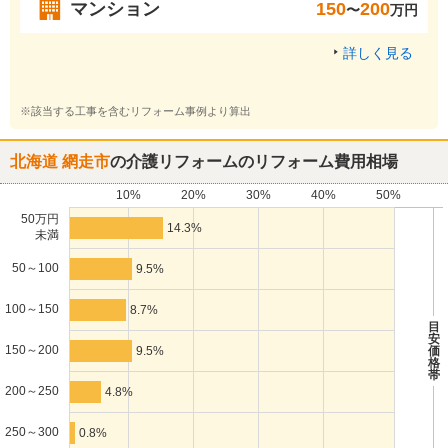
マンション
150
200
〜
万円
詳しく見る
※該当する工事を含むリフォーム事例より算出
北海道 網走市
の介護リフォームのリフォーム費用相場
10%
20%
30%
40%
50%
50万円
14.3%
未満
50～100
9.5%
100～150
8.7%
目
安
150～200
9.5%
価
格
帯
200～250
4.8%
250～300
0.8%