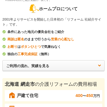
※2026年8月のご紹介実績の一例です。
ホームプロについて
2001年よりサービスを開始した日本初の「リフォーム 社紹介サイ
ト」です。
条件にあった地元の優良会社をご紹介
商談は匿名
のままで行うから
営業の心配なし
お断り
は
ボタンひとつ
で気兼ねなく
独自の
工事完成保証
（無料）
ご利用の流れ、実績を見る
北海道 網走市
の介護リフォームの費用相場
戸建て住宅
400
450
〜
万円