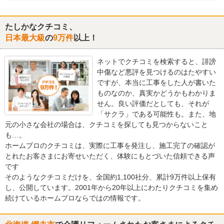
たしかなクチコミ、
日本最大級
の
9万件
以上！
ネットでクチコミを検索すると、誹謗
中傷など悪評を見つけるのはたやすい
ですが、本当に工事をした人が書いた
ものなのか、真実かどうかもわかりま
せん。良い評価だとしても、それが
「サクラ」である可能性も。また、地
元の小さな会社の場合は、クチコミを探しても見つからないこと
も…。
ホームプロのクチコミは、実際に工事を発注し、施工完了の確認が
とれたお客さまにお寄せいただく、体験にもとづいた信頼できる声
です
そのようなクチコミだけを、全国約1,100社分、累計9万件以上保有
し、公開しています。2001年から20年以上にわたりクチコミを集め
続けているホームプロならではの情報です。