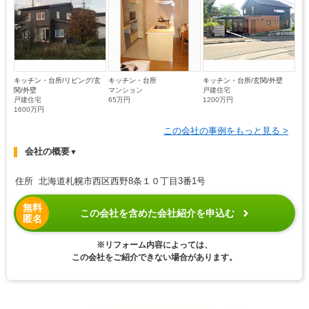
キッチン・台所/リビング/玄
キッチン・台所
キッチン・台所/玄関/外壁
関/外壁
マンション
戸建住宅
戸建住宅
65万円
1200万円
1600万円
この会社の事例をもっと見る >
会社の概要
▼
住所 北海道札幌市西区西野8条１０丁目3番1号
無料
この会社を含めた会社紹介を申込む
匿名
※リフォーム内容によっては、
この会社をご紹介できない場合があります。