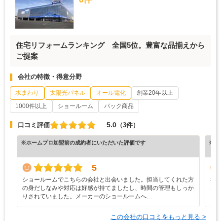
住宅リフォームランキング 全国5位。豊富な品揃えから
ご提案
会社の特徴・得意分野
水まわり
太陽光パネル
オール電化
創業20年以上
1000件以上
ショールーム
パック商品
5.0
口コミ評価
（3件）
※ホームプロ加盟前の成約者にいただいた評価です
※ホ
5
ショールームでこちらの会社と出会いました。担当してくれた方
な
の身だしなみや対応は好感が持てましたし、時間の管理もしっか
ろ
りされていました。メーカーのショールームへ…
と
この会社の口コミをもっと見る >