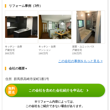
リフォーム事例
（3件）
キッチン・台所
キッチン・台所
浴室・ユニットバス
戸建住宅
マンション
戸建住宅
300万円
180万円
150万円
この会社の事例をもっと見る >
会社の概要
▼
住所 群馬県高崎市栄町1番1号
無料
この会社を含めた会社紹介を申込む
匿名
※リフォーム内容によっては、
この会社をご紹介できない場合があります。