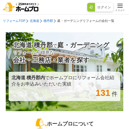
ログイン
メニュー
リフォームTOP
北海道
積丹郡
庭・ガーデニングリフォームの会社一覧
北海道 積丹郡
庭・ガーデニング
で
リフォームが得意な
会社・工務店・業者を探す
北海道 積丹郡
内
でホームプロにリフォーム会社紹
介をお申込みいただいた実績
131
件
ホームプロについて