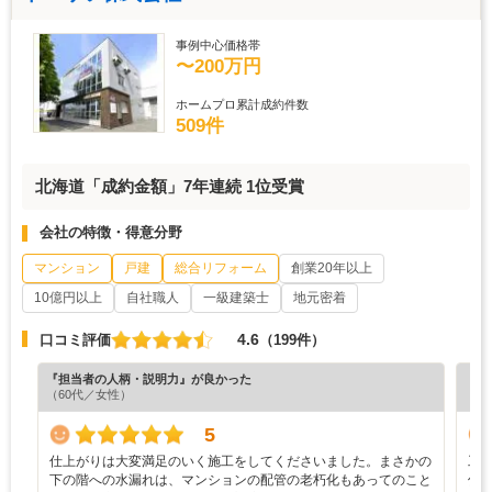
事例中心価格帯
〜200万円
ホームプロ累計成約件数
509件
北海道「成約金額」7年連続 1位受賞
会社の特徴・得意分野
マンション
戸建
総合リフォーム
創業20年以上
10億円以上
自社職人
一級建築士
地元密着
4.6
口コミ評価
（199件）
『担当者の人柄・説明力』が良かった
『担
（60代／女性）
（5
5
仕上がりは大変満足のいく施工をしてくださいました。まさかの
工
下の階への水漏れは、マンションの配管の老朽化もあってのこと
伝