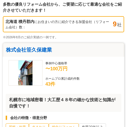
多数の優良リフォーム会社から、ご要望に応じて最適な会社をご紹
介させていただきます！
北海道 積丹郡
内
にお住まいの方に紹介できる加盟会社（リフォー
9
社
ム会社）数：
※2026年8月のご紹介実績の一例です。
株式会社笹久保建業
事例中心価格帯
〜100万円
ホームプロ累計成約件数
43件
札幌市に地域密着！大工歴４８年の確かな技術と知識が
自慢です！
会社の特徴・得意分野
屋根・外壁
水まわり
総合リフォーム
創業20年以上