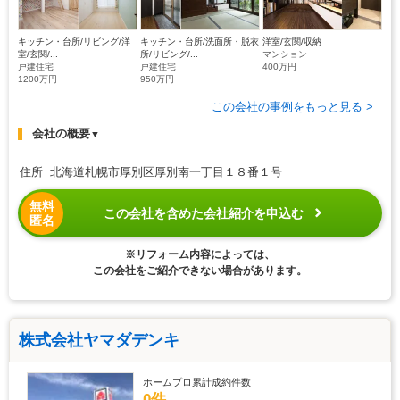
キッチン・台所/リビング/洋
キッチン・台所/洗面所・脱衣
洋室/玄関/収納
室/玄関/...
所/リビング/...
マンション
戸建住宅
戸建住宅
400万円
1200万円
950万円
この会社の事例をもっと見る >
会社の概要
▼
住所 北海道札幌市厚別区厚別南一丁目１８番１号
無料
この会社を含めた会社紹介を申込む
匿名
※リフォーム内容によっては、
この会社をご紹介できない場合があります。
株式会社ヤマダデンキ
ホームプロ累計成約件数
0件