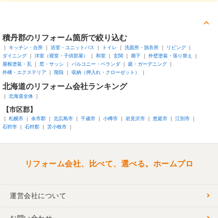
積丹郡
のリフォーム箇所で絞り込む
キッチン・台所
浴室・ユニットバス
トイレ
洗面所・脱衣所
リビング
ダイニング
洋室（寝室・子供部屋）
和室
玄関
廊下
外壁塗装・張り替え
屋根塗装・瓦
窓・サッシ
バルコニー・ベランダ
庭・ガーデニング
外構・エクステリア
階段
収納（押入れ・クローゼット）
北海道
のリフォーム会社ランキング
北海道全体
【市区郡】
札幌市
余市郡
北広島市
千歳市
小樽市
岩見沢市
恵庭市
江別市
石狩市
石狩郡
苫小牧市
リフォーム会社、比べて、選べる。ホームプロ
運営会社について
お問い合わせ