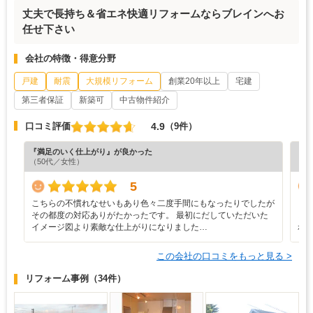
丈夫で長持ち＆省エネ快適リフォームならブレインへお
任せ下さい
会社の特徴・得意分野
戸建
耐震
大規模リフォーム
創業20年以上
宅建
第三者保証
新築可
中古物件紹介
4.9
口コミ評価
（9件）
『満足のいく仕上がり』が良かった
『担
（50代／女性）
（5
5
こちらの不慣れなせいもあり色々二度手間にもなったりでしたが
と
その都度の対応ありがたかったです。 最初にだしていただいた
ォ
イメージ図より素敵な仕上がりになりました…
れ
この会社の口コミをもっと見る >
リフォーム事例
（34件）