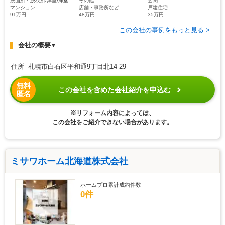
洗面所・脱衣所/洋室/洋室
その他
玄関
マンション
店舗・事務所など
戸建住宅
91万円
48万円
35万円
この会社の事例をもっと見る >
会社の概要
▼
住所 札幌市白石区平和通9丁目北14-29
無料
この会社を含めた会社紹介を申込む
匿名
※リフォーム内容によっては、
この会社をご紹介できない場合があります。
ミサワホーム北海道株式会社
ホームプロ累計成約件数
0件