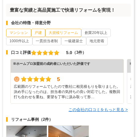
豊富な実績と高品質施工で快適リフォームを実現！
会社の特徴・得意分野
マンション
戸建
大規模リフォーム
創業20年以上
1000件以上
一貫担当者制
一級建築士
地元密着
5.0
口コミ評価
（3件）
※ホームプロ加盟前の成約者にいただいた評価です
※ホ
5
広範囲のリフォームでしたので数社に相見積もりを取りました。
新
決め手になったのは、担当者の気持ちの良い対応でした。複数回
き
打ち合わせを重ね、要望を丁寧に汲み取って形…
家
この会社の口コミをもっと見る >
リフォーム事例
（2件）