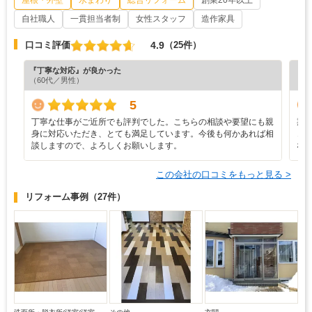
自社職人
一貫担当者制
女性スタッフ
造作家具
4.9
口コミ評価
（25件）
『丁寧な対応』が良かった
『満
（60代／男性）
（6
5
丁寧な仕事がご近所でも評判でした。こちらの相談や要望にも親
期
身に対応いただき、とても満足しています。今後も何かあれば相
き
談しますので、よろしくお願いします。
な
この会社の口コミをもっと見る >
リフォーム事例
（27件）