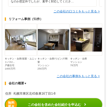
なのか想定外でしたが、素早く対応してくださ…
し
この会社の口コミをもっと見る >
リフォーム事例
（51件）
キッチン・台所/浴室・ユニッ
キッチン・台所/リビング/和
キッチン・台所
トバス/...
室
マンション
戸建住宅
マンション
76万円
1400万円
250万円
この会社の事例をもっと見る >
会社の概要
▼
住所 札幌市東区北43条東16丁目1-8
無料
この会社を含めた会社紹介を申込む
匿名