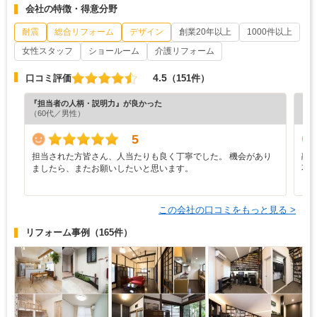
会社の特徴・得意分野
耐震
総合リフォーム
デザイン
創業20年以上
1000件以上
女性スタッフ
ショールーム
介護リフォーム
4.5
口コミ評価
（151件）
『担当者の人柄・説明力』が良かった
『担
（60代／男性）
（6
5
担当された方皆さん、人当たりも良く丁寧でした。 機会があり
融
ましたら、またお願いしたいと思います。
不
この会社の口コミをもっと見る >
リフォーム事例
（165件）