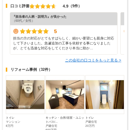
4.9
口コミ評価
（9件）
『担当者の人柄・説明力』が良かった
『担
（60代／女性）
（4
5
担当の方の対応がとてもすばらしく、細かい要望にも親身に対応
と
して下さいました。急遽追加の工事を依頼する事になりました
が、とても迅速な対応をしてくださり本当に助か…
この会社の口コミをもっと見る >
リフォーム事例
（32件）
トイレ
キッチン・台所/浴室・ユニッ
トイレ
マンション
トバス/...
戸建住宅
8万円
戸建住宅
20万円
600万円