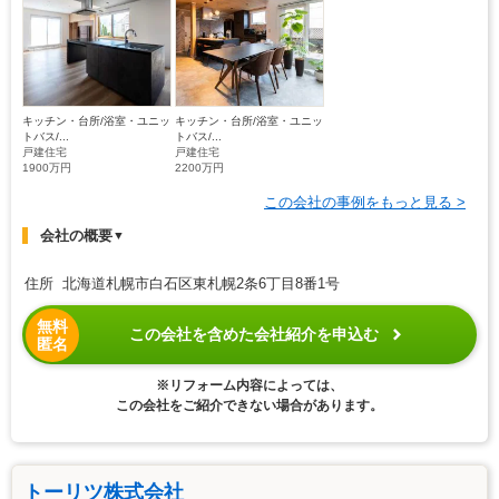
キッチン・台所/浴室・ユニッ
キッチン・台所/浴室・ユニッ
トバス/...
トバス/...
戸建住宅
戸建住宅
1900万円
2200万円
この会社の事例をもっと見る >
会社の概要
▼
住所 北海道札幌市白石区東札幌2条6丁目8番1号
無料
この会社を含めた会社紹介を申込む
匿名
※リフォーム内容によっては、
この会社をご紹介できない場合があります。
トーリツ株式会社