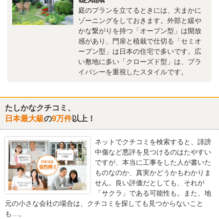
庭のプランを立てるときには、大まかに
ゾーニングをしておきます。外部と緩や
かな繋がりを持つ「オープン型」は開放
感があり、門扉と植栽で仕切る「セミオ
ープン型」は日本の住宅で多いです。広
い敷地に多い「クローズド型」は、プラ
イバシーを重視したスタイルです。
たしかなクチコミ、
日本最大級
の
9万件
以上！
ネットでクチコミを検索すると、誹謗
中傷など悪評を見つけるのはたやすい
ですが、本当に工事をした人が書いた
ものなのか、真実かどうかもわかりま
せん。良い評価だとしても、それが
「サクラ」である可能性も。また、地
元の小さな会社の場合は、クチコミを探しても見つからないこと
も…。