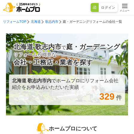
ログイン
メニュー
リフォームTOP
北海道
歌志内市
庭・ガーデニングリフォームの会社一覧
北海道 歌志内市
庭・ガーデニング
で
リフォームが得意な
会社・工務店・業者を探す
北海道 歌志内市
内
でホームプロにリフォーム会社
紹介をお申込みいただいた実績
329
件
ホームプロについて