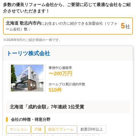
多数の優良リフォーム会社から、ご要望に応じて最適な会社をご紹
介させていただきます！
北海道 歌志内市
内
にお住まいの方に紹介できる加盟会社（リフォ
5
社
ーム会社）数：
※2026年8月のご紹介実績の一例です。
トーリツ株式会社
事例中心価格帯
〜200万円
ホームプロ累計成約件数
510件
北海道「成約金額」7年連続 1位受賞
会社の特徴・得意分野
マンション
戸建
総合リフォーム
創業20年以上