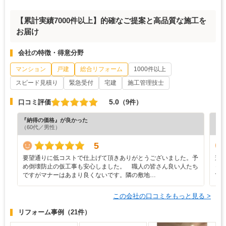
【累計実績7000件以上】的確なご提案と高品質な施工を
お届け
会社の特徴・得意分野
マンション
戸建
総合リフォーム
1000件以上
スピード見積り
緊急受付
宅建
施工管理技士
5.0
口コミ評価
（9件）
『納得の価格』が良かった
『丁
（60代／男性）
（5
5
要望通りに低コストで仕上げて頂きありがとうございました。予
遠
め倒壊防止の仮工事も安心しました。 職人の皆さん良い人たち
っ
ですがマナーはあまり良くないです。隣の敷地…
て
この会社の口コミをもっと見る >
リフォーム事例
（21件）