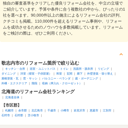
独自の審査基準をクリアした優良リフォーム会社を、中立の立場で
ご紹介しています。予算や条件に合う複数社の中から、ぴったりの1
社を選べます。90,000件以上の施主によるリフォーム会社の評判、
クチコミも掲載。110,000件を超えるリフォーム事例や、リフォー
ムを成功させるためのノウハウを多数掲載しています。リフォーム
をご検討の際は、ぜひご利用ください。
歌志内市
のリフォーム箇所で絞り込む
キッチン・台所
浴室・ユニットバス
トイレ
洗面所・脱衣所
リビング
ダイニング
洋室（寝室・子供部屋）
和室
玄関
廊下
外壁塗装・張り替え
屋根塗装・瓦
窓・サッシ
バルコニー・ベランダ
庭・ガーデニング
外構・エクステリア
階段
収納（押入れ・クローゼット）
北海道
のリフォーム会社ランキング
北海道全体
【市区郡】
札幌市
余市郡
北広島市
千歳市
小樽市
岩見沢市
恵庭市
江別市
石狩市
石狩郡
苫小牧市