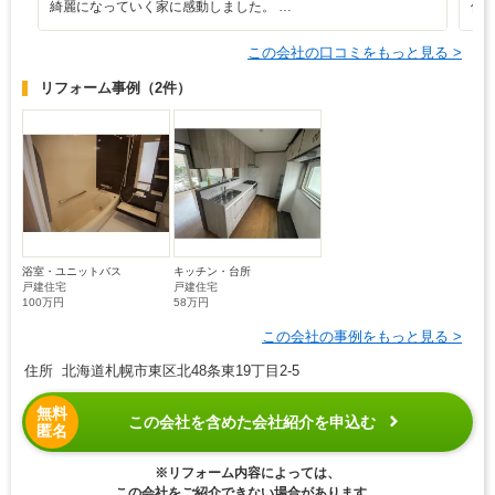
綺麗になっていく家に感動しました。 …
保
この会社の口コミをもっと見る >
リフォーム事例
（2件）
浴室・ユニットバス
キッチン・台所
戸建住宅
戸建住宅
100万円
58万円
この会社の事例をもっと見る >
住所 北海道札幌市東区北48条東19丁目2-5
無料
この会社を含めた会社紹介を申込む
匿名
※リフォーム内容によっては、
この会社をご紹介できない場合があります。