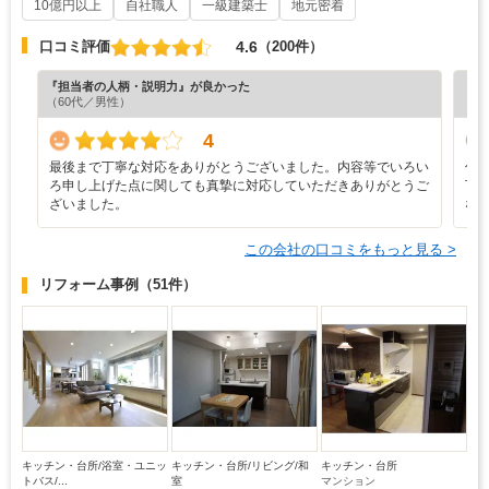
10億円以上
自社職人
一級建築士
地元密着
4.6
口コミ評価
（200件）
『担当者の人柄・説明力』が良かった
『担
（60代／男性）
（6
4
最後まで丁寧な対応をありがとうございました。内容等でいろい
仕
ろ申し上げた点に関しても真摯に対応していただきありがとうご
下
ざいました。
な
この会社の口コミをもっと見る >
リフォーム事例
（51件）
キッチン・台所/浴室・ユニッ
キッチン・台所/リビング/和
キッチン・台所
トバス/...
室
マンション