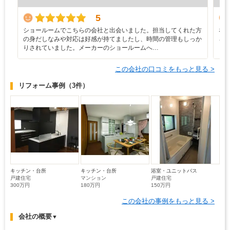
5
ショールームでこちらの会社と出会いました。担当してくれた方
な
の身だしなみや対応は好感が持てましたし、時間の管理もしっか
ろ
りされていました。メーカーのショールームへ…
と
この会社の口コミをもっと見る >
リフォーム事例
（3件）
キッチン・台所
キッチン・台所
浴室・ユニットバス
戸建住宅
マンション
戸建住宅
300万円
180万円
150万円
この会社の事例をもっと見る >
会社の概要
▼