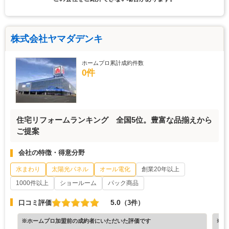
株式会社ヤマダデンキ
ホームプロ累計成約件数
0件
住宅リフォームランキング 全国5位。豊富な品揃えから
ご提案
会社の特徴・得意分野
水まわり
太陽光パネル
オール電化
創業20年以上
1000件以上
ショールーム
パック商品
5.0
口コミ評価
（3件）
※ホームプロ加盟前の成約者にいただいた評価です
※ホ