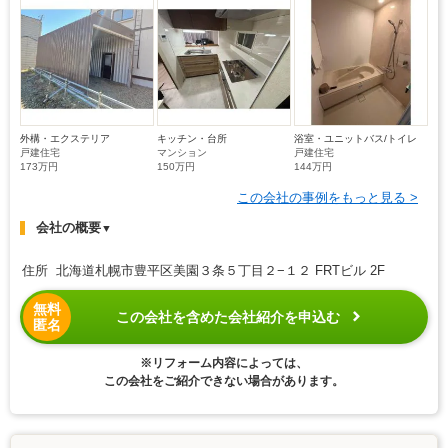
外構・エクステリア
キッチン・台所
浴室・ユニットバス/トイレ
戸建住宅
マンション
戸建住宅
173万円
150万円
144万円
この会社の事例をもっと見る >
会社の概要
▼
住所 北海道札幌市豊平区美園３条５丁目２−１２ FRTビル 2F
無料
この会社を含めた会社紹介を申込む
匿名
※リフォーム内容によっては、
この会社をご紹介できない場合があります。