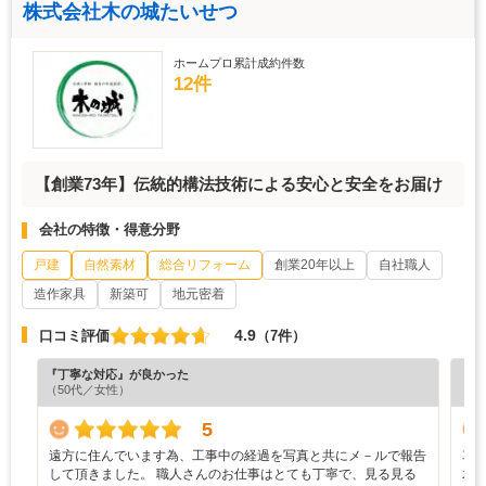
株式会社木の城たいせつ
ホームプロ累計成約件数
12件
【創業73年】伝統的構法技術による安心と安全をお届け
会社の特徴・得意分野
戸建
自然素材
総合リフォーム
創業20年以上
自社職人
造作家具
新築可
地元密着
4.9
口コミ評価
（7件）
『丁寧な対応』が良かった
『工
（50代／女性）
（6
5
遠方に住んでいます為、工事中の経過を写真と共にメ－ルで報告
車
して頂きました。 職人さんのお仕事はとても丁寧で、見る見る
木