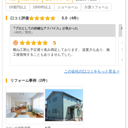
10億円以上
1000件以上
ショールーム
介護リフォーム
5.0
口コミ評価
（4件）
『プロとしての的確なアドバイス』が良かった
※ホ
（40代／男性）
5
概ね工期も予定通り進み満足しております。 提案力もあり、施
空
工後後悔することもありませんでした。
ど
の
この会社の口コミをもっと見る >
リフォーム事例
（2件）
リビング/洋室/玄関
外壁