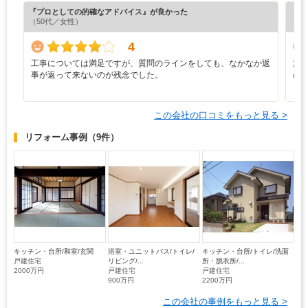
『プロとしての的確なアドバイス』が良かった
『プ
（50代／女性）
（6
4
工事については満足ですが、質問のラインをしても、なかなか返
施
事が返って来ないのが残念でした。
の
も
この会社の口コミをもっと見る >
リフォーム事例
（9件）
キッチン・台所/和室/玄関
浴室・ユニットバス/トイレ/
キッチン・台所/トイレ/洗面
戸建住宅
リビング/...
所・脱衣所/...
2000万円
戸建住宅
戸建住宅
900万円
2200万円
この会社の事例をもっと見る >