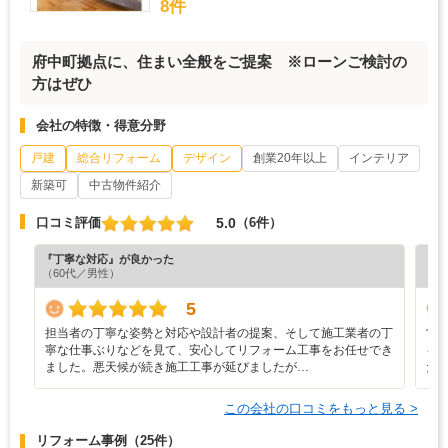
8件
府中町拠点に、住まい全般をご提案 ※ローンご検討の
方はぜひ
会社の特徴・得意分野
戸建
総合リフォーム
デザイン
創業20年以上
インテリア
新築可
中古物件紹介
5.0
口コミ評価
（6件）
『丁寧な対応』が良かった
『担
（60代／男性）
（4
5
担当者の丁寧な姿勢と対応や設計者の提案、そして施工業者の丁
営
寧な仕事ぶりなどを見て、安心してリフォーム工事をお任せでき
を
ました。悪天候が続き施工工事が延びましたが…
だ
この会社の口コミをもっと見る >
リフォーム事例
（25件）