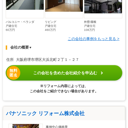
バルコニー・ベランダ
リビング
外壁/屋根
戸建住宅
戸建住宅
戸建住宅
60万円
460万円
108万円
この会社の事例をもっと見る >
会社の概要
▼
住所 大阪府堺市堺区大浜北町２丁１－２７
無料
この会社を含めた会社紹介を申込む
匿名
※リフォーム内容によっては、
この会社をご紹介できない場合があります。
パナソニック リフォーム株式会社
事例中心価格帯