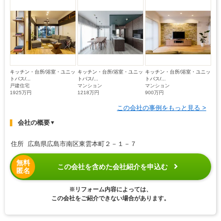
キッチン・台所/浴室・ユニッ
キッチン・台所/浴室・ユニッ
キッチン・台所/浴室・ユニッ
トバス/...
トバス/...
トバス/...
戸建住宅
マンション
マンション
1925万円
1218万円
900万円
この会社の事例をもっと見る >
会社の概要
▼
住所 広島県広島市南区東雲本町２－１－７
無料
この会社を含めた会社紹介を申込む
匿名
※リフォーム内容によっては、
この会社をご紹介できない場合があります。