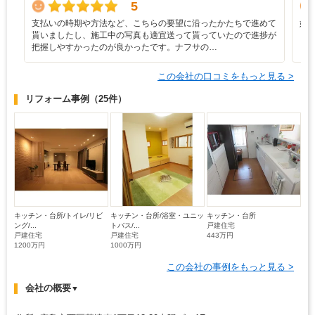
5
支払いの時期や方法など、こちらの要望に沿ったかたちで進めて
好
貰いましたし、施工中の写真も適宜送って貰っていたので進捗が
把握しやすかったのが良かったです。ナフサの…
この会社の口コミをもっと見る >
リフォーム事例
（25件）
キッチン・台所/トイレ/リビ
キッチン・台所/浴室・ユニッ
キッチン・台所
ング/...
トバス/...
戸建住宅
戸建住宅
戸建住宅
443万円
1200万円
1000万円
この会社の事例をもっと見る >
会社の概要
▼