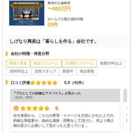
事例中心価格帯
〜800万円
ホームプロ累計成約件数
53件
しげなり興産は「暮らしを作る」会社です。
会社の特徴・得意分野
間取り変更
総合リフォーム
大規模リフォーム
創業20年以上
1000件以上
女性スタッフ
新築可
地元密着
5.0
口コミ評価
（41件）
『プロとしての的確なアドバイス』が良かった
『満
（60代／男性）
（6
5
担当者様から、こちらの希望・イメージを大切にされた上での、
補
的確な御提案や、細めな連絡・調整をして頂けた。 何より御人
間
柄の良さにお願いして良かったと思っていま…
っ