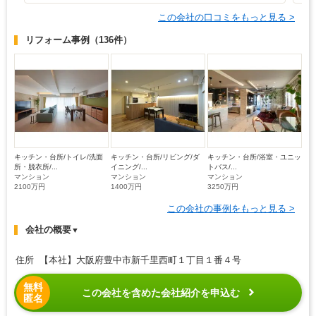
この会社の口コミをもっと見る >
リフォーム事例
（136件）
キッチン・台所/トイレ/洗面
キッチン・台所/リビング/ダ
キッチン・台所/浴室・ユニッ
所・脱衣所/...
イニング/...
トバス/...
マンション
マンション
マンション
2100万円
1400万円
3250万円
この会社の事例をもっと見る >
会社の概要
▼
住所 【本社】大阪府豊中市新千里西町１丁目１番４号
無料
この会社を含めた会社紹介を申込む
匿名