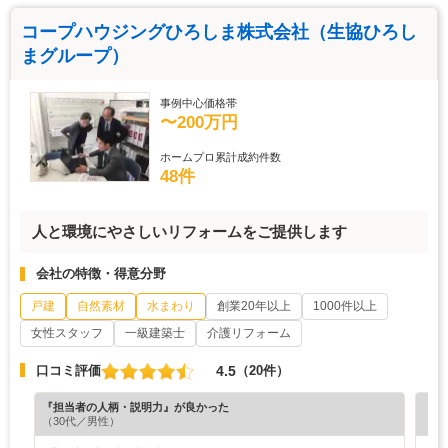
コープハウジングひろしま株式会社（生協ひろし
まグループ）
事例中心価格帯
〜200万円
ホームプロ累計成約件数
48件
人と環境にやさしいリフォームをご提供します
会社の特徴・得意分野
戸建
自然素材
水まわり
創業20年以上
1000件以上
女性スタッフ
一級建築士
介護リフォーム
4.5
口コミ評価
（20件）
『担当者の人柄・説明力』が良かった
『担
（30代／男性）
（7