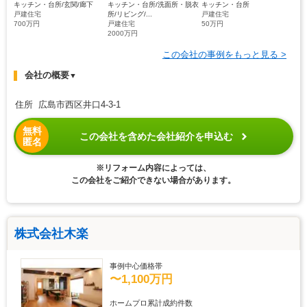
キッチン・台所/玄関/廊下
キッチン・台所/洗面所・脱衣
キッチン・台所
戸建住宅
所/リビング/...
戸建住宅
700万円
戸建住宅
50万円
2000万円
この会社の事例をもっと見る >
会社の概要
▼
住所 広島市西区井口4-3-1
無料
この会社を含めた会社紹介を申込む
匿名
※リフォーム内容によっては、
この会社をご紹介できない場合があります。
株式会社木楽
事例中心価格帯
〜1,100万円
ホームプロ累計成約件数