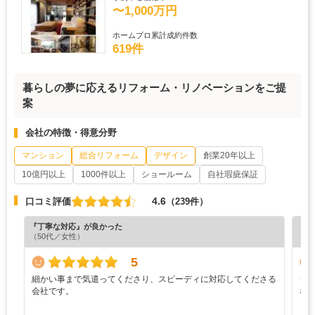
〜1,000万円
ホームプロ累計成約件数
619件
暮らしの夢に応えるリフォーム・リノベーションをご提
案
会社の特徴・得意分野
マンション
総合リフォーム
デザイン
創業20年以上
10億円以上
1000件以上
ショールーム
自社瑕疵保証
4.6
口コミ評価
（239件）
『丁寧な対応』が良かった
『分
（50代／女性）
（6
5
細かい事まで気遣ってくださり、スピーディに対応してくださる
シ
会社です。
な