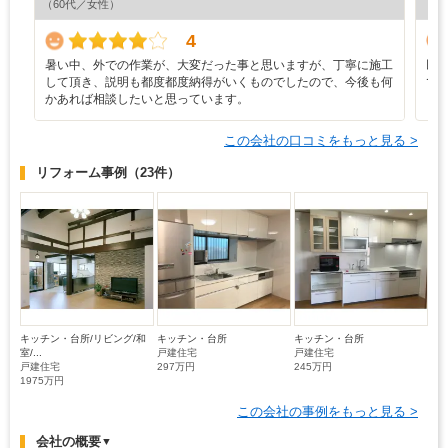
（60代／女性）
（6
4
暑い中、外での作業が、大変だった事と思いますが、丁寧に施工
以下
して頂き、説明も都度都度納得がいくものでしたので、今後も何
で
かあれば相談したいと思っています。
この会社の口コミをもっと見る >
リフォーム事例
（23件）
キッチン・台所/リビング/和
キッチン・台所
キッチン・台所
室/...
戸建住宅
戸建住宅
戸建住宅
297万円
245万円
1975万円
この会社の事例をもっと見る >
会社の概要
▼