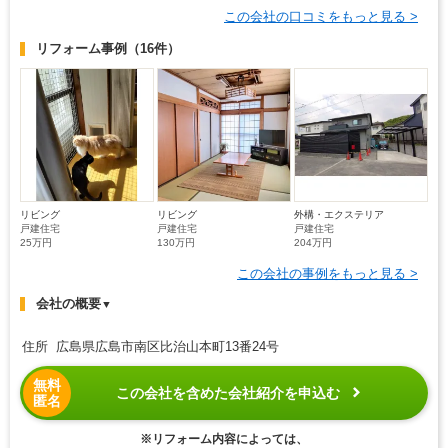
この会社の口コミをもっと見る >
リフォーム事例
（16件）
リビング
リビング
外構・エクステリア
戸建住宅
戸建住宅
戸建住宅
25万円
130万円
204万円
この会社の事例をもっと見る >
会社の概要
▼
住所 広島県広島市南区比治山本町13番24号
無料
この会社を含めた会社紹介を申込む
匿名
※リフォーム内容によっては、