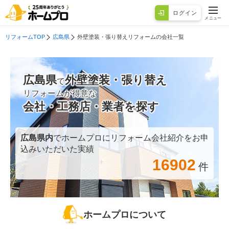
ログイン
メニュー
リフォームTOP
広島県
外壁塗装・張り替えリフォームの会社一覧
広島県
外壁塗装・張り替え
で
リフォームが得意な
会社・工務店・業者を探す
広島県
内
でホームプロにリフォーム会社紹介をお申
込みいただいた実績
16902
件
ホームプロについて