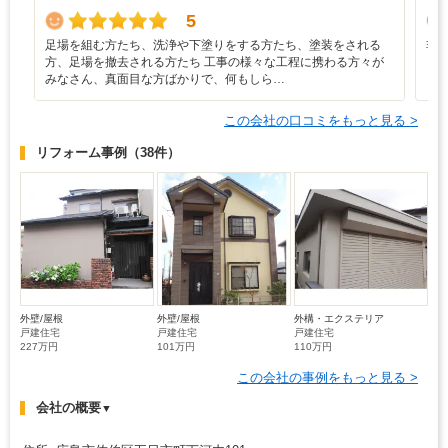
5
足場を組む方たち、洗浄や下塗りをする方たち、塗装をされる
非
方、足場を撤去される方たち 工事の様々な工程に携わる方々が
みなさん、真面目な方ばかりで、何もしら…
この会社の口コミをもっと見る >
リフォーム事例
（38件）
外壁/屋根
外壁/屋根
外構・エクステリア
戸建住宅
戸建住宅
戸建住宅
227万円
101万円
110万円
この会社の事例をもっと見る >
会社の概要
▼