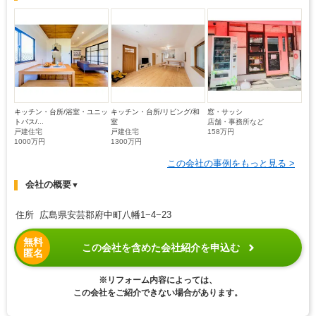
キッチン・台所/浴室・ユニッ
キッチン・台所/リビング/和
窓・サッシ
トバス/...
室
店舗・事務所など
戸建住宅
戸建住宅
158万円
1000万円
1300万円
この会社の事例をもっと見る >
会社の概要
▼
住所 広島県安芸郡府中町八幡1−4−23
無料
この会社を含めた会社紹介を申込む
匿名
※リフォーム内容によっては、
この会社をご紹介できない場合があります。