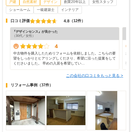
戸建
自然素材
デザイン
創業20年以上
女性スタッフ
ショールーム
一級建築士
インテリア
4.8
口コミ評価
（12件）
『デザインセンス』が良かった
『満
（30代／女性）
（5
4
中古物件を購入したためリフォームを依頼しました。こちらの要
最
望をしっかりとヒアリングしくださり、希望に沿った提案をして
リ
くださいました。 早めの入居を希望してい…
要
この会社の口コミをもっと見る >
リフォーム事例
（37件）