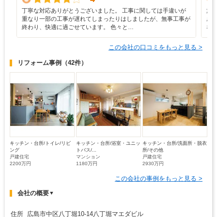
丁寧な対応ありがとうございました。 工事に関しては手違いが
施
重なり一部の工事が遅れてしまったりはしましたが、無事工事が
成
終わり、快適に過ごせています。 色々と…
な
この会社の口コミをもっと見る >
リフォーム事例
（42件）
キッチン・台所/トイレ/リビ
キッチン・台所/浴室・ユニッ
キッチン・台所/洗面所・脱衣
ング
トバス/...
所/その他
戸建住宅
マンション
戸建住宅
2200万円
1180万円
2930万円
この会社の事例をもっと見る >
会社の概要
▼
住所 広島市中区八丁堀10-14八丁堀マエダビル