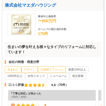
株式会社マエダハウジング
事例中心価格帯
〜600万円
ホームプロ累計成約件数
175件
住まいの夢を叶える様々なタイプのリフォームに対応し
ています！
会社の特徴・得意分野
水まわり
デザイン
大規模リフォーム
創業20年以上
1000件以上
女性スタッフ
ショールーム
地元密着
4.6
口コミ評価
（76件）
『丁寧な対応』が良かった
『満
（50代／女性）
（5
4