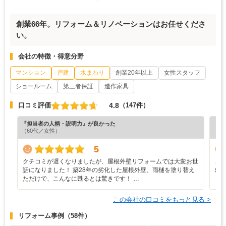
創業66年。リフォーム＆リノベーションはお任せくださ
い。
会社の特徴・得意分野
マンション
戸建
水まわり
創業20年以上
女性スタッフ
ショールーム
第三者保証
造作家具
4.8
口コミ評価
（147件）
『担当者の人柄・説明力』が良かった
『満
（60代／女性）
（5
5
クチコミが遅くなりましたが、屋根外壁リフォームでは大変お世
ご
話になりました！ 築28年の劣化した屋根外壁、雨樋を塗り替え
頼
ただけで、こんなに甦るとは驚きです！ …
この会社の口コミをもっと見る >
リフォーム事例
（58件）