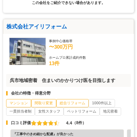
この会社をご紹介できない場合があります。
株式会社アイリフォーム
事例中心価格帯
〜300万円
ホームプロ累計成約件数
13件
呉市地域密着 住まいのかかりつけ医を目指します
会社の特徴・得意分野
マンション
間取り変更
総合リフォーム
1000件以上
一貫担当者制
女性スタッフ
ペットリフォーム
地元密着
4.4
口コミ評価
（8件）
『工事中のきめ細かな配慮』が良かった
『納