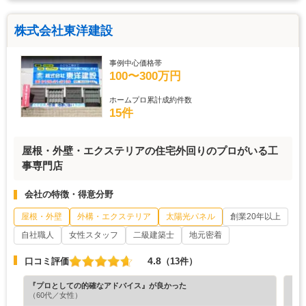
株式会社東洋建設
事例中心価格帯
100〜300万円
ホームプロ累計成約件数
15件
屋根・外壁・エクステリアの住宅外回りのプロがいる工
事専門店
会社の特徴・得意分野
屋根・外壁
外構・エクステリア
太陽光パネル
創業20年以上
自社職人
女性スタッフ
二級建築士
地元密着
4.8
口コミ評価
（13件）
『プロとしての的確なアドバイス』が良かった
『満
（60代／女性）
（6