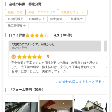
会社の特徴・得意分野
屋根・外壁
外構・エクステリア
大規模リフォーム
10億円以上
1000件以上
年中無休
二級建築士
施工管理技士
4.3
口コミ評価
（306件）
『充実のアフターケア』が良かった
『納
（60代／男性）
（7
5
完全分業で完工まで１ヶ月以上要した所は、改善点ではと思いま
各
した。 完工後の料金一括支払いは、安心して工事を依頼でとて
の
も良いと思いました。 実家のリフォーム…
に
この会社の口コミをもっと見る >
リフォーム事例
（52件）