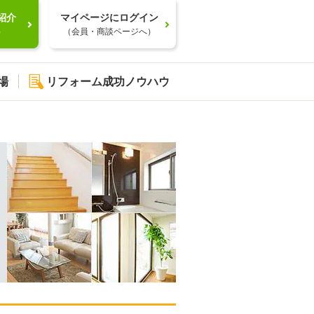
紹介
マイページにログイン
）
（会員・商談ページへ）
場
リフォーム成功ノウハウ