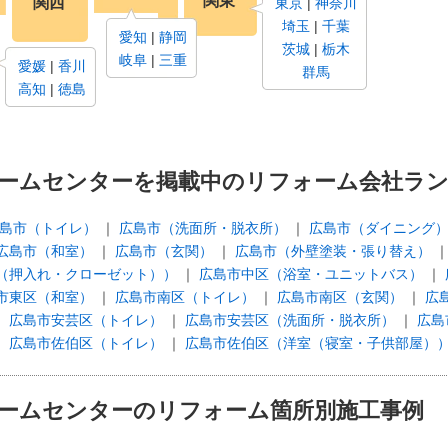
関東
関西
東京
神奈川
埼玉
千葉
愛知
静岡
茨城
栃木
岐阜
三重
愛媛
香川
群馬
高知
徳島
ームセンターを掲載中のリフォーム会社ラ
島市（トイレ）
広島市（洗面所・脱衣所）
広島市（ダイニング
広島市（和室）
広島市（玄関）
広島市（外壁塗装・張り替え）
（押入れ・クローゼット））
広島市中区（浴室・ユニットバス）
市東区（和室）
広島市南区（トイレ）
広島市南区（玄関）
広
広島市安芸区（トイレ）
広島市安芸区（洗面所・脱衣所）
広島
広島市佐伯区（トイレ）
広島市佐伯区（洋室（寝室・子供部屋）
ームセンターのリフォーム箇所別施工事例