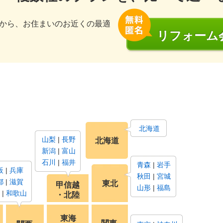
から、お住まいのお近くの最適
リフォーム
北海道
山梨
長野
北海道
新潟
富山
石川
福井
青森
岩手
阪
兵庫
秋田
宮城
都
滋賀
東北
甲信越
山形
福島
和歌山
・北陸
東海