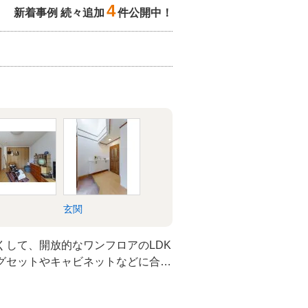
4
新着事例 続々追加
件公開中！
玄関
くして、開放的なワンフロアのLDK
グセットやキャビネットなどに合う
ました。明るい色合いのフローリン
、ブルー、グリーン、グレーをバラ