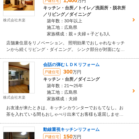
1,400
万円
戸建住宅
キッチン・台所／トイレ／洗面所・脱衣所
／リビング／ダイニング
株式会社木楽
築年数：30年以上
施工地：広島県
家族構成：親＋夫婦＋子ども3人
店舗兼住居をリノベーション。 照明効果でおしゃれなキッチ
ンから続くリビング・ダイニング。 シンク部分が対面になっ
ているので配膳も片付けもスムーズ。
会話の弾むＬＤＫリフォーム
300
万円
戸建住宅
キッチン・台所／ダイニング
築年数：21〜25年
施工地：広島県
株式会社木楽
家族構成：夫婦
お友達が来たときは、キッチンカウンターでおもてなし。お
茶を入れている間もおしゃべり出来てお客様も退屈しませ
ん。
動線重視キッチンリフォーム
150
万円
戸建住宅