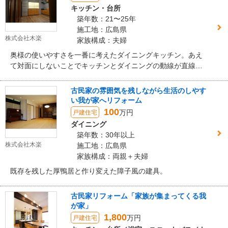
キッチン・台所
築年数：21〜25年
施工地：広島県
株式会社木楽
家族構成：夫婦
奥様の使いやすさを一番に考えたダイニングキッチン。あえ
て対面にしないことでキッチンとダイニングの動線が直線で
短く、スムーズです。
古民家の雰囲気を残しながら生活のしやす
い我が家へリフォーム
100
万円
戸建住宅
ダイニング
築年数：30年以上
株式会社木楽
施工地：広島県
家族構成：両親＋夫婦
既存を残した厚鴨居と作り変えた障子風の建具。
古民家リフォーム「家族が集まってくる我
が家」
1,800
万円
戸建住宅