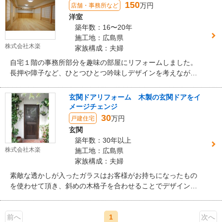
150
万円
店舗・事務所など
洋室
築年数：16〜20年
施工地：広島県
株式会社木楽
家族構成：夫婦
自宅１階の事務所部分を趣味の部屋にリフォームしました。
長押や障子など、ひとつひとつ吟味しデザインを考えながら
お客様と木楽が共につくりあげた和風空間です。 障子を開け
ると素敵な庭園がひろがり、ここに居ると旅館の大広間で寛
玄関ドアリフォーム 木製の玄関ドアをイ
いでいるような贅沢な気持ちになります。 床は唐松の無垢フ
メージチェンジ
ローリング、壁・天井はケイソウ土を塗り仕上げました。
30
万円
戸建住宅
玄関
築年数：30年以上
株式会社木楽
施工地：広島県
家族構成：夫婦
素敵な透かしが入ったガラスはお客様がお持ちになったもの
を使わせて頂き、斜めの木格子を合わせることでデザイン性
と防犯性をアップさせています。堅木のタモ材で作り撥水性
のある浸透性塗料を塗り、雨風にも強い塗装にしています。
前へ
しかも、ご自分で塗装のお手入れも出来るように仕上げてい
1
次へ