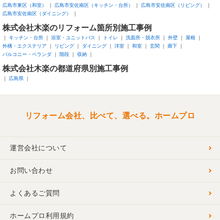
広島市東区（和室）
広島市安佐南区（キッチン・台所）
広島市安佐南区（リビング）
広島市安佐南区（ダイニング）
株式会社木楽のリフォーム箇所別施工事例
キッチン・台所
浴室・ユニットバス
トイレ
洗面所・脱衣所
外壁
屋根
外構・エクステリア
リビング
ダイニング
洋室
和室
玄関
廊下
バルコニー・ベランダ
階段
収納
株式会社木楽の都道府県別施工事例
広島県
リフォーム会社、比べて、選べる。ホームプロ
運営会社について
お問い合わせ
よくあるご質問
ホームプロ利用規約