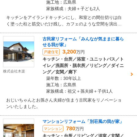
施工地：広島県
家族構成：夫婦＋子ども2人
キッチンをアイランドキッチンにし、和室との間仕切りは白
く塗った柱と筋交いだけ残し、カフェのような空間を演出し
ました。
古民家リフォーム「みんなが気ままに暮ら
せる我が家」
3,200
万円
戸建住宅
キッチン・台所／浴室・ユニットバス／ト
イレ／洗面所・脱衣所／リビング／ダイニ
株式会社木楽
ング／玄関／廊下
築年数：30年以上
施工地：広島県
家族構成：祖父＋孫夫婦＋子供1人
おじいちゃんとお孫さん夫婦が住まう古民家をリノベーショ
ンいたしました。
マンションリフォーム「別荘風の我が家」
780
万円
マンション
キッチン・台所／リビング／洋室／玄関／