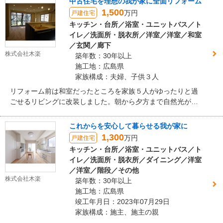
中古住宅を理想の我が家に全面リフォーム
1,500
万円
戸建住宅
キッチン・台所／浴室・ユニットバス／ト
イレ／洗面所・脱衣所／洋室／洋室／和室
／玄関／廊下
株式会社木楽
築年数：30年以上
施工地：広島県
家族構成：夫婦、子供３人
リフォーム前は和室だったところを家族５人がゆったりと過
ごせるリビングに改装しました。朝から夕方まで自然光が差
し込むので明るく居心地も良く、自然と家族が集まってきま
す。
これからを安心して暮らせる我が家に
1,300
万円
戸建住宅
キッチン・台所／浴室・ユニットバス／ト
イレ／洗面所・脱衣所／ダイニング／洋室
／洋室／階段／その他
株式会社木楽
築年数：30年以上
施工地：広島県
竣工年月日：2023年07月29日
家族構成：施主、施主の親