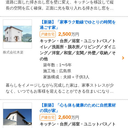
道路に面した掃き出し窓を壁に変え、キッチンを移設して縦
長の空間を広く確保。正面に光を取り入れる掃き出し窓を設
置して明るいDKに。
【新築】「家事ラク動線でゆとりの時間を
過ごす家」
2,500
万円
戸建住宅
キッチン・台所／浴室・ユニットバス／ト
イレ／洗面所・脱衣所／リビング／ダイニ
株式会社木楽
ング／洋室／和室／玄関／外壁／収納／そ
の他
築年数：1〜5年
施工地：広島県
家族構成：夫婦＋子供3人
暮らしをイメージしながら完成した家は、家事ストレスが少
なく、いつでもお客様を迎えることができる住まいになりま
した。
【新築】「心も体も健康のために自然素材
の我が家」
2,600
万円
戸建住宅
キッチン・台所／浴室・ユニットバス／ト