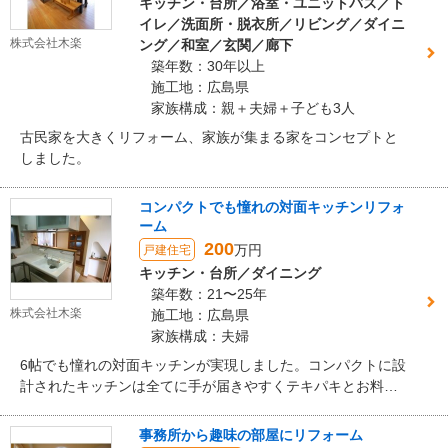
キッチン・台所／浴室・ユニットバス／ト
イレ／洗面所・脱衣所／リビング／ダイニ
株式会社木楽
ング／和室／玄関／廊下
築年数：30年以上
施工地：広島県
家族構成：親＋夫婦＋子ども3人
古民家を大きくリフォーム、家族が集まる家をコンセプトと
しました。
コンパクトでも憧れの対面キッチンリフォ
ーム
200
万円
戸建住宅
キッチン・台所／ダイニング
築年数：21〜25年
株式会社木楽
施工地：広島県
家族構成：夫婦
6帖でも憧れの対面キッチンが実現しました。コンパクトに設
計されたキッチンは全てに手が届きやすくテキパキとお料理
が出来ます。
事務所から趣味の部屋にリフォーム