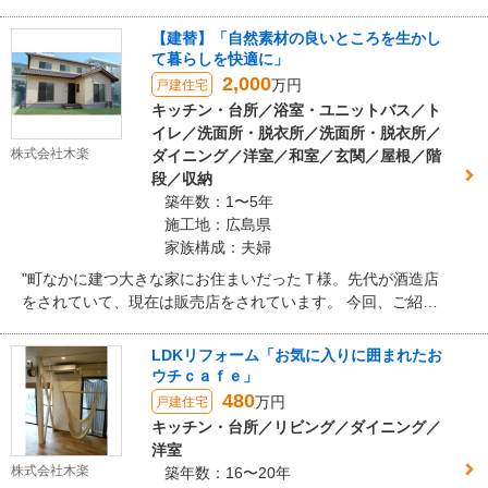
【建替】「自然素材の良いところを生かし
て暮らしを快適に」
2,000
万円
戸建住宅
キッチン・台所／浴室・ユニットバス／ト
イレ／洗面所・脱衣所／洗面所・脱衣所／
株式会社木楽
ダイニング／洋室／和室／玄関／屋根／階
段／収納
築年数：1〜5年
施工地：広島県
家族構成：夫婦
"町なかに建つ大きな家にお住まいだったＴ様。先代が酒造店
をされていて、現在は販売店をされています。 今回、ご紹介
というご縁があり建て替えのご相談をいただきました。 とて
も広いお住まいにご夫婦二人とワンちゃんと過ごすことが多
LDKリフォーム「お気に入りに囲まれたお
く、生活で使用している部屋は限られていました。使われて
ウチｃａｆｅ」
いない部屋や隣接する蔵には、昔からの道具や骨董がたくさ
480
万円
戸建住宅
んありました。 いつもお会いする時には、暮らしが快適にな
キッチン・台所／リビング／ダイニング／
りました。と笑顔でお話しして頂いています。"
洋室
株式会社木楽
築年数：16〜20年