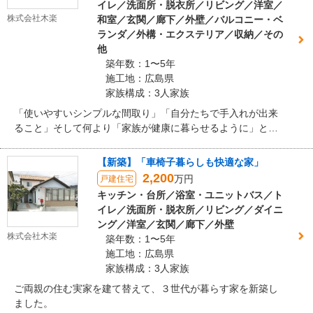
イレ／洗面所・脱衣所／リビング／洋室／
株式会社木楽
和室／玄関／廊下／外壁／バルコニー・ベ
ランダ／外構・エクステリア／収納／その
他
築年数：1〜5年
施工地：広島県
家族構成：3人家族
「使いやすいシンプルな間取り」「自分たちで手入れが出来
ること」そして何より「家族が健康に暮らせるように」とい
うことから、末永く安心できる本物の素材を生かした家づく
りとなりました。
【新築】「車椅子暮らしも快適な家」
2,200
万円
戸建住宅
キッチン・台所／浴室・ユニットバス／ト
イレ／洗面所・脱衣所／リビング／ダイニ
ング／洋室／玄関／廊下／外壁
株式会社木楽
築年数：1〜5年
施工地：広島県
家族構成：3人家族
ご両親の住む実家を建て替えて、３世代が暮らす家を新築し
ました。