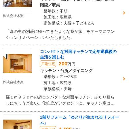
階段／収納
築年数：不明
株式会社木楽
施工地：広島県
家族構成：夫婦＋子ども2人
「森の中の別荘に帰ってきたような我が家」をテーマにマン
ションリノベーションいたしました。
コンパクトな対面キッチンで定年退職後の
生活を楽しむ
200
万円
戸建住宅
キッチン・台所／ダイニング
築年数：21〜25年
株式会社木楽
施工地：広島県
家族構成：夫婦
幅１ｍ９５ｃｍの超コンパクトな対面キッチン。ふたり暮ら
しにちょうど良い。化粧梁がアクセントに。キッチン扉はと
ても高級感あります。
1階リフォーム「ゆとりが生まれるリフォー
ム」