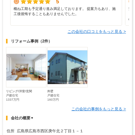
5
概ね工期も予定通り進み満足しております。 提案力もあり、施
空
工後後悔することもありませんでした。
ど
の
この会社の口コミをもっと見る >
リフォーム事例
（2件）
リビング/洋室/玄関
外壁
戸建住宅
戸建住宅
1337万円
160万円
この会社の事例をもっと見る >
会社の概要
▼
住所 広島県広島市西区庚午北２丁目１－１