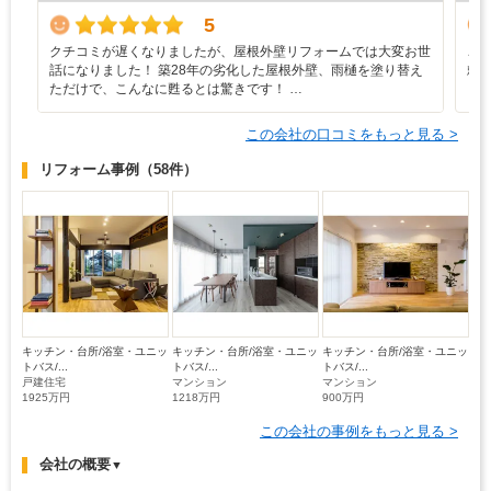
5
クチコミが遅くなりましたが、屋根外壁リフォームでは大変お世
ご
話になりました！ 築28年の劣化した屋根外壁、雨樋を塗り替え
頼
ただけで、こんなに甦るとは驚きです！ …
この会社の口コミをもっと見る >
リフォーム事例
（58件）
キッチン・台所/浴室・ユニッ
キッチン・台所/浴室・ユニッ
キッチン・台所/浴室・ユニッ
トバス/...
トバス/...
トバス/...
戸建住宅
マンション
マンション
1925万円
1218万円
900万円
この会社の事例をもっと見る >
会社の概要
▼