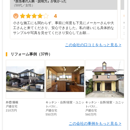
『担当者の人柄・説明力』が良かった
『丁
（50代／女性）
（5
4
小さな施工にも関わらず、事前に何度も下見にメーカーさんや大
い
工さんと来てくださり、安心できました。私の迷いにも具体的な
容
サンプルや写真を見せてくださり安心してお願…
た
この会社の口コミをもっと見る >
リフォーム事例
（37件）
外壁/屋根
キッチン・台所/浴室・ユニッ
キッチン・台所/浴室・ユニッ
戸建住宅
トバス/...
トバス/...
210万円
戸建住宅
戸建住宅
550万円
560万円
この会社の事例をもっと見る >