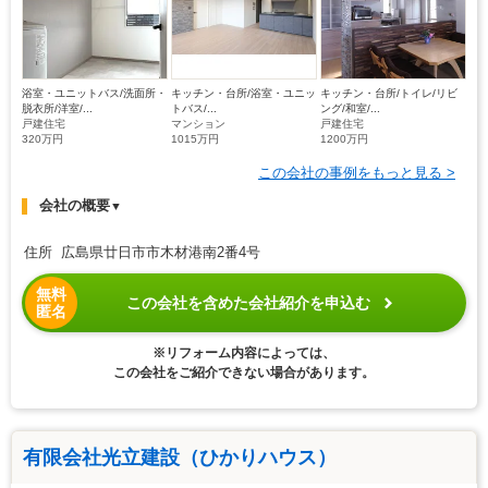
浴室・ユニットバス/洗面所・
キッチン・台所/浴室・ユニッ
キッチン・台所/トイレ/リビ
脱衣所/洋室/...
トバス/...
ング/和室/...
戸建住宅
マンション
戸建住宅
320万円
1015万円
1200万円
この会社の事例をもっと見る >
会社の概要
▼
住所 広島県廿日市市木材港南2番4号
無料
この会社を含めた会社紹介を申込む
匿名
※リフォーム内容によっては、
この会社をご紹介できない場合があります。
有限会社光立建設（ひかりハウス）