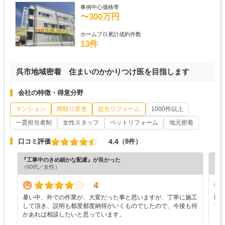
事例中心価格帯
〜300万円
ホームプロ累計成約件数
13件
呉市地域密着 住まいのかかりつけ医を目指します
会社の特徴・得意分野
マンション
間取り変更
総合リフォーム
1000件以上
一貫担当者制
女性スタッフ
ペットリフォーム
地元密着
4.4
口コミ評価
（8件）
『工事中のきめ細かな配慮』が良かった
『納
（60代／女性）
（6
4
暑い中、外での作業が、大変だった事と思いますが、丁寧に施工
以下
して頂き、説明も都度都度納得がいくものでしたので、今後も何
で
かあれば相談したいと思っています。