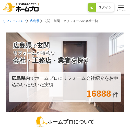
ログイン
メニュー
リフォームTOP
広島県
玄関・玄関ドアリフォームの会社一覧
広島県
玄関
で
リフォームが得意な
会社・工務店・業者を探す
広島県
内
でホームプロにリフォーム会社紹介をお申
込みいただいた実績
16888
件
ホームプロについて