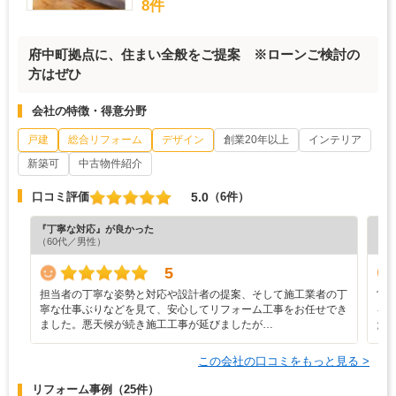
8件
府中町拠点に、住まい全般をご提案 ※ローンご検討の
方はぜひ
会社の特徴・得意分野
戸建
総合リフォーム
デザイン
創業20年以上
インテリア
新築可
中古物件紹介
5.0
口コミ評価
（6件）
『丁寧な対応』が良かった
『担
（60代／男性）
（4
5
担当者の丁寧な姿勢と対応や設計者の提案、そして施工業者の丁
営
寧な仕事ぶりなどを見て、安心してリフォーム工事をお任せでき
を
ました。悪天候が続き施工工事が延びましたが…
だ
この会社の口コミをもっと見る >
リフォーム事例
（25件）