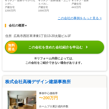
キッチン・台所/トイレ/リビ
キッチン・台所/浴室・ユニッ
キッチン・台所
ング/...
トバス/...
戸建住宅
戸建住宅
戸建住宅
443万円
1200万円
1000万円
この会社の事例をもっと見る >
会社の概要
▼
住所 広島市西区草津東1丁目13-20太陽ビル1F
無料
この会社を含めた会社紹介を申込む
匿名
※リフォーム内容によっては、
この会社をご紹介できない場合があります。
株式会社高橋デザイン建築事務所
事例中心価格帯
〜200万円
ホームプロ累計成約件数