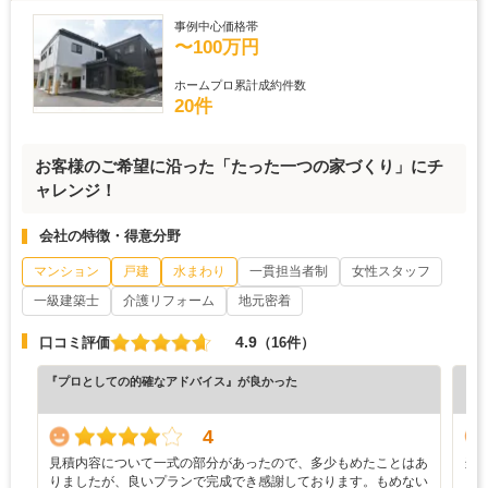
事例中心価格帯
〜100万円
ホームプロ累計成約件数
20件
お客様のご希望に沿った「たった一つの家づくり」にチ
ャレンジ！
会社の特徴・得意分野
マンション
戸建
水まわり
一貫担当者制
女性スタッフ
一級建築士
介護リフォーム
地元密着
4.9
口コミ評価
（16件）
『プロとしての的確なアドバイス』が良かった
『担
（5
4
見積内容について一式の部分があったので、多少もめたことはあ
当
りましたが、良いプランで完成でき感謝しております。もめない
し