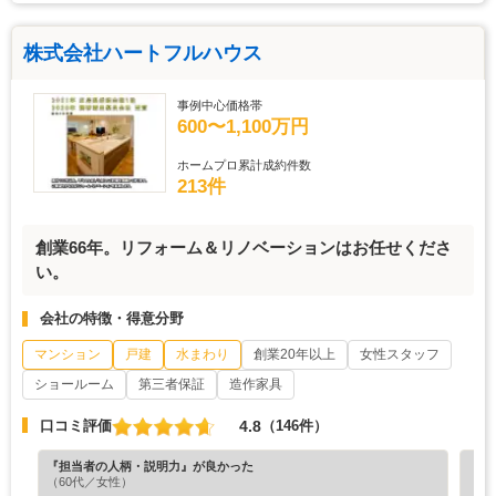
株式会社ハートフルハウス
事例中心価格帯
600〜1,100万円
ホームプロ累計成約件数
213件
創業66年。リフォーム＆リノベーションはお任せくださ
い。
会社の特徴・得意分野
マンション
戸建
水まわり
創業20年以上
女性スタッフ
ショールーム
第三者保証
造作家具
4.8
口コミ評価
（146件）
『担当者の人柄・説明力』が良かった
『満
（60代／女性）
（5