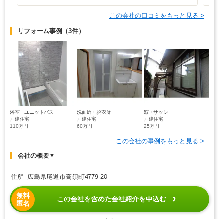
この会社の口コミをもっと見る >
リフォーム事例
（3件）
浴室・ユニットバス
洗面所・脱衣所
窓・サッシ
戸建住宅
戸建住宅
戸建住宅
110万円
60万円
25万円
この会社の事例をもっと見る >
会社の概要
▼
住所 広島県尾道市高須町4779-20
無料
この会社を含めた会社紹介を申込む
匿名