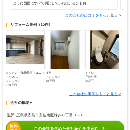
ように図面にすべて明記していれば、自分も何…
ト
この会社の口コミをもっと見る >
リフォーム事例
（15件）
キッチン・台所/浴室・ユニッ
洋室
トイレ
トバス/...
マンション
戸建住宅
マンション
18万円
24万円
920万円
この会社の事例をもっと見る >
会社の概要
▼
住所 広島県広島市安佐南区緑井８丁目３－６
無料
この会社を含めた会社紹介を申込む