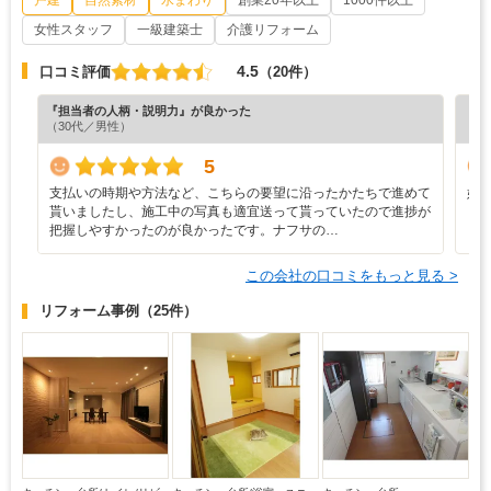
戸建
自然素材
水まわり
創業20年以上
1000件以上
女性スタッフ
一級建築士
介護リフォーム
4.5
口コミ評価
（20件）
『担当者の人柄・説明力』が良かった
『担
（30代／男性）
（7
5
支払いの時期や方法など、こちらの要望に沿ったかたちで進めて
好
貰いましたし、施工中の写真も適宜送って貰っていたので進捗が
把握しやすかったのが良かったです。ナフサの…
この会社の口コミをもっと見る >
リフォーム事例
（25件）