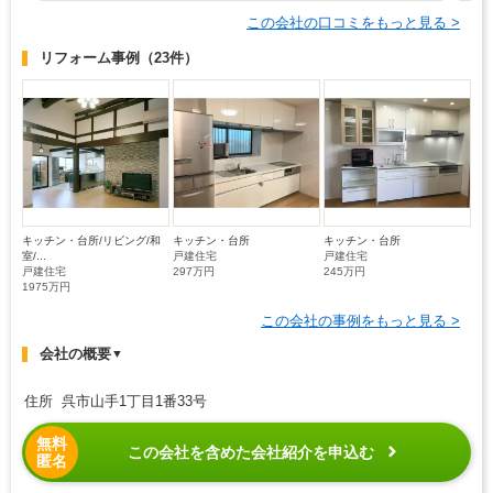
この会社の口コミをもっと見る >
リフォーム事例
（23件）
キッチン・台所/リビング/和
キッチン・台所
キッチン・台所
室/...
戸建住宅
戸建住宅
戸建住宅
297万円
245万円
1975万円
この会社の事例をもっと見る >
会社の概要
▼
住所 呉市山手1丁目1番33号
無料
この会社を含めた会社紹介を申込む
匿名