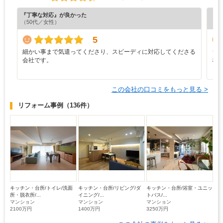
『丁寧な対応』が良かった
『分
（50代／女性）
（6
5
細かい事まで気遣ってくださり、スピーディに対応してくださる
シ
会社です。
な
この会社の口コミをもっと見る >
リフォーム事例
（136件）
キッチン・台所/トイレ/洗面
キッチン・台所/リビング/ダ
キッチン・台所/浴室・ユニッ
所・脱衣所/...
イニング/...
トバス/...
マンション
マンション
マンション
2100万円
1400万円
3250万円