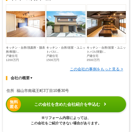
キッチン・台所/洗面所・脱衣
キッチン・台所/浴室・ユニッ
キッチン・台所/浴室・ユニッ
所/和室/...
トバス/...
トバス/洋室/...
戸建住宅
戸建住宅
戸建住宅
1200万円
1500万円
3500万円
この会社の事例をもっと見る >
会社の概要
▼
住所 福山市南蔵王町3丁目10番30号
無料
この会社を含めた会社紹介を申込む
匿名
※リフォーム内容によっては、
この会社をご紹介できない場合があります。