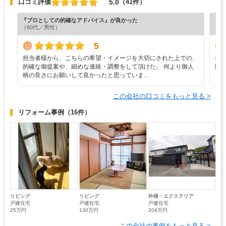
5.0
口コミ評価
（41件）
『プロとしての的確なアドバイス』が良かった
『満
（60代／男性）
（6
5
担当者様から、こちらの希望・イメージを大切にされた上での、
補
的確な御提案や、細めな連絡・調整をして頂けた。 何より御人
間
柄の良さにお願いして良かったと思っていま…
っ
この会社の口コミをもっと見る >
リフォーム事例
（16件）
リビング
リビング
外構・エクステリア
戸建住宅
戸建住宅
戸建住宅
25万円
130万円
204万円
この会社の事例をもっと見る >