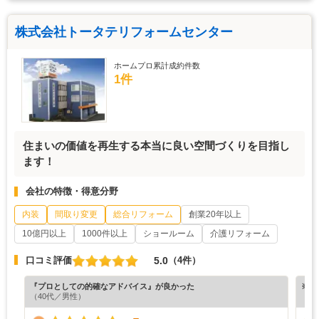
株式会社トータテリフォームセンター
ホームプロ累計成約件数
1件
住まいの価値を再生する本当に良い空間づくりを目指し
ます！
会社の特徴・得意分野
内装
間取り変更
総合リフォーム
創業20年以上
10億円以上
1000件以上
ショールーム
介護リフォーム
5.0
口コミ評価
（4件）
『プロとしての的確なアドバイス』が良かった
※ホ
（40代／男性）