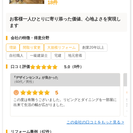
18件
お客様一人ひとりに寄り添った価値、心地よさを実現し
ます
会社の特徴・得意分野
増築
間取り変更
大規模リフォーム
創業20年以上
自社職人
一級建築士
宅建
地元密着
5.0
口コミ評価
（8件）
『デザインセンス』が良かった
『プ
（60代／男性）
（4
5
この度は有難うございました。リビングとダイニングを一部屋に
打
出来て生活の幅が広がりました。
対
よ
この会社の口コミをもっと見る >
リフォーム事例
（47件）