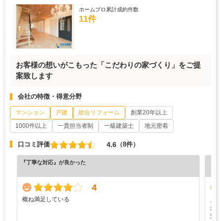
ホームプロ累計成約件数
11件
お客様の想いがこもった「こだわりの家づくり」をご提
案致します
会社の特徴・得意分野
マンション
戸建
総合リフォーム
創業20年以上
1000件以上
一貫担当者制
一級建築士
地元密着
4.6
口コミ評価
（8件）
『丁寧な対応』が良かった
『分
（7
4
概ね満足している
見
が
対