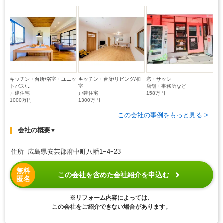
キッチン・台所/浴室・ユニッ
キッチン・台所/リビング/和
窓・サッシ
トバス/...
室
店舗・事務所など
戸建住宅
戸建住宅
158万円
1000万円
1300万円
この会社の事例をもっと見る >
会社の概要
▼
住所 広島県安芸郡府中町八幡1−4−23
無料
この会社を含めた会社紹介を申込む
匿名
※リフォーム内容によっては、
この会社をご紹介できない場合があります。