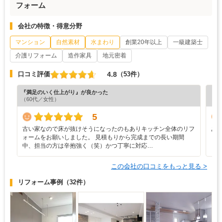
フォーム
会社の特徴・得意分野
マンション
自然素材
水まわり
創業20年以上
一級建築士
介護リフォーム
造作家具
地元密着
4.8
口コミ評価
（53件）
『満足のいく仕上がり』が良かった
『丁
（60代／女性）
（3
5
古い家なので床が抜けそうになったのもありキッチン全体のリフ
あ
ォームをお願いしました。 見積もりから完成までの長い期間
中、担当の方は辛抱強く（笑）かつ丁寧に対応…
この会社の口コミをもっと見る >
リフォーム事例
（32件）