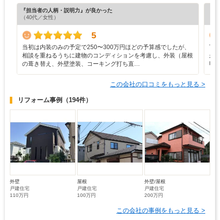
『担当者の人柄・説明力』が良かった
『納
（40代／女性）
（6
5
当初は内装のみの予定で250〜300万円ほどの予算感でしたが、
丁
相談を重ねるうちに建物のコンディションを考慮し、外装（屋根
が
の葺き替え、外壁塗装、コーキング打ち直…
明
この会社の口コミをもっと見る >
リフォーム事例
（194件）
外壁
屋根
外壁/屋根
戸建住宅
戸建住宅
戸建住宅
110万円
100万円
200万円
この会社の事例をもっと見る >