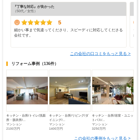
『丁寧な対応』が良かった
『分
（50代／女性）
（6
5
細かい事まで気遣ってくださり、スピーディに対応してくださる
シ
会社です。
な
この会社の口コミをもっと見る >
リフォーム事例
（136件）
キッチン・台所/トイレ/洗面
キッチン・台所/リビング/ダ
キッチン・台所/浴室・ユニッ
所・脱衣所/...
イニング/...
トバス/...
マンション
マンション
マンション
2100万円
1400万円
3250万円
この会社の事例をもっと見る >