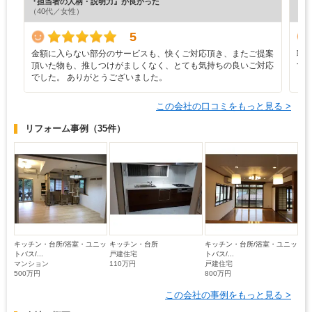
『担当者の人柄・説明力』が良かった
『満
（40代／女性）
（4
5
金額に入らない部分のサービスも、快くご対応頂き、またご提案
職
頂いた物も、推しつけがましくなく、とても気持ちの良いご対応
す
でした。 ありがとうございました。
この会社の口コミをもっと見る >
リフォーム事例
（35件）
キッチン・台所/浴室・ユニッ
キッチン・台所
キッチン・台所/浴室・ユニッ
トバス/...
戸建住宅
トバス/...
マンション
110万円
戸建住宅
500万円
800万円
この会社の事例をもっと見る >