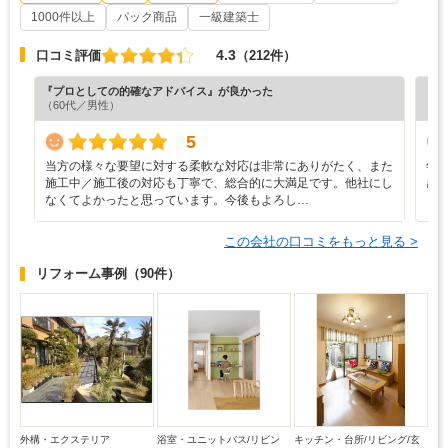
1000件以上
パック商品
一級建築士
4.3
口コミ評価
（212件）
『プロとしての的確なアドバイス』が良かった
『素
（60代／男性）
（5
5
当方の様々な要望に対する柔軟な対応は非常にありがたく、また
年
施工中／施工後の対応も丁寧で、総合的に大満足です。他社にし
感
なくてよかったと思っています。今後もよろし…
この会社の口コミをもっと見る >
リフォーム事例
（90件）
外構・エクステリア
浴室・ユニットバス/リビン
キッチン・台所/リビング/玄