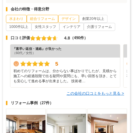
会社の特徴・得意分野
水まわり
総合リフォーム
デザイン
創業20年以上
1000件以上
女性スタッフ
インテリア
介護リフォーム
4.8
口コミ評価
（490件）
『素早い返信・連絡』が良かった
『素
（60代／女性）
（5
5
初めてのリフォームは、分からない事ばかりでしたが、見積から
担
施工への経過段階で出る疑問や質問にも、早い回答を頂き、とて
事
も安心して進める事が出来ました。 技術者…
ま
この会社の口コミをもっと見る >
リフォーム事例
（27件）