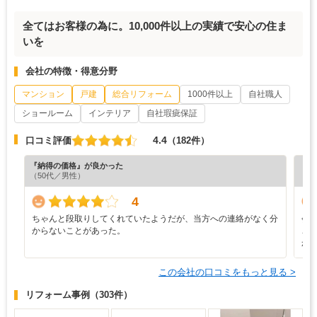
全てはお客様の為に。10,000件以上の実績で安心の住ま
いを
会社の特徴・得意分野
マンション
戸建
総合リフォーム
1000件以上
自社職人
ショールーム
インテリア
自社瑕疵保証
4.4
口コミ評価
（182件）
『納得の価格』が良かった
『担
（50代／男性）
4
ちゃんと段取りしてくれていたようだが、当方への連絡がなく分
会
からないことがあった。
ご
か
この会社の口コミをもっと見る >
リフォーム事例
（303件）