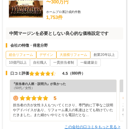
〜300万円
ホームプロ累計成約件数
1,753件
中間マージンを必要としない良心的な価格設定です
会社の特徴・得意分野
総合リフォーム
デザイン
大規模リフォーム
創業20年以上
10億円以上
自社職人
一貫担当者制
一級建築士
4.5
口コミ評価
（880件）
『担当者の人柄・説明力』が良かった
『丁
（50代／女性）
（4
5
担当者の方が女性３人もついてくださり、専門的に丁寧なご説明
工
やアドバイスがあり、リフォーム素人の私達はとても助けていた
願
だきました。また細かいやりとりも電話だとな…
快
この会社の口コミをもっと見る >