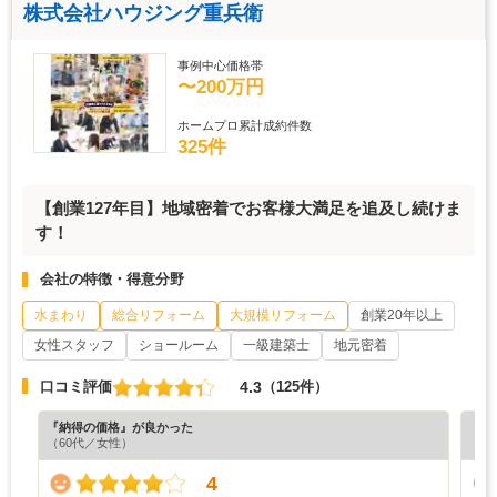
株式会社ハウジング重兵衛
事例中心価格帯
〜200万円
ホームプロ累計成約件数
325件
【創業127年目】地域密着でお客様大満足を追及し続けま
す！
会社の特徴・得意分野
水まわり
総合リフォーム
大規模リフォーム
創業20年以上
女性スタッフ
ショールーム
一級建築士
地元密着
4.3
口コミ評価
（125件）
『納得の価格』が良かった
『丁
（60代／女性）
（5
4