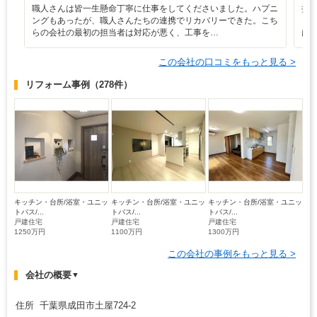
職人さんは皆一生懸命丁寧に仕事をしてくださいました。ハプニ
担
ングもあったが、職人さんたちの連携でリカバリーできた。こち
も
らの会社の最初の担当者は対応が悪く、工事を…
は
この会社の口コミをもっと見る >
リフォーム事例
（278件）
キッチン・台所/浴室・ユニッ
キッチン・台所/浴室・ユニッ
キッチン・台所/浴室・ユニッ
トバス/...
トバス/...
トバス/...
戸建住宅
戸建住宅
戸建住宅
1250万円
1100万円
1300万円
この会社の事例をもっと見る >
会社の概要
▼
住所 千葉県成田市土屋724-2