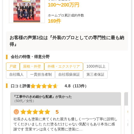
100〜200万円
ホームプロ累計成約件数
169件
お客様の声第1位は『外装のプロとしての専門性に最も納
得』
会社の特徴・得意分野
戸建
屋根・外壁
外構・エクステリア
1000件以上
自社職人
一貫担当者制
自社瑕疵保証
第三者保証
4.8
口コミ評価
（113件）
『工事中のきめ細かな配慮』が良かった
『担
（50代／女性）
（6
5
社長さんも塗装に来てくれた親方も優しく一つ一つ丁寧に説明し
こ
てくださいました ただ塗るだけじゃない気配りもあり本当に感
れ
謝です 営業マンは良くても実際に塗装に…
く