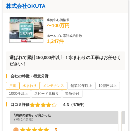
株式会社OKUTA
事例中心価格帯
〜100万円
ホームプロ累計成約件数
1,247件
選ばれて累計150,000件以上！水まわりの工事はお任せく
ださい！
会社の特徴・得意分野
戸建
水まわり
メンテナンス
創業20年以上
10億円以上
1000件以上
スピード見積り
緊急受付
4.3
口コミ評価
（476件）
『納得の価格』が良かった
『担
（70代／男性）
（7
5