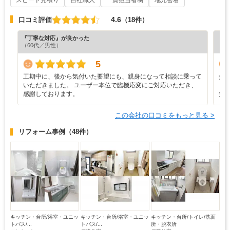
スピード見積り
自社職人
一貫担当者制
地元密着
4.6
口コミ評価
（18件）
『丁寧な対応』が良かった
『満
（60代／男性）
（4
5
工期中に、後から気付いた要望にも、親身になって相談に乗って
担
いただきました。 ユーザー本位で臨機応変にご対応いただき、
り
感謝しております。
気
この会社の口コミをもっと見る >
リフォーム事例
（48件）
キッチン・台所/浴室・ユニッ
キッチン・台所/浴室・ユニッ
キッチン・台所/トイレ/洗面
トバス/...
トバス/...
所・脱衣所