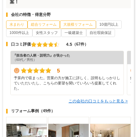
案！
会社の特徴・得意分野
水まわり
総合リフォーム
大規模リフォーム
10億円以上
1000件以上
女性スタッフ
一級建築士
自社瑕疵保証
4.5
口コミ評価
（67件）
『担当者の人柄・説明力』が良かった
『素
（60代／男性）
（6
5
予算内で収まった。営業の方が施工に詳しく、説明もしっかりし
解
ていただいたし、こちらの要望を聞いていろいろ提案してくれ
て
た。
この会社の口コミをもっと見る >
リフォーム事例
（49件）