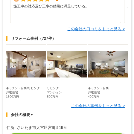
施工中の対応及び工事の結果に満足している。
見
も
回
この会社の口コミをもっと見る >
リフォーム事例
（727件）
キッチン・台所/リビング
リビング
キッチン・台所
戸建住宅
マンション
戸建住宅
1860万円
800万円
450万円
この会社の事例をもっと見る >
会社の概要
▼
住所 さいたま市大宮区宮町3-19-6