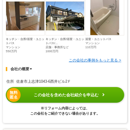
キッチン・台所/浴室・ユニッ
キッチン・台所/浴室・ユニッ
浴室・ユニットバス
トバス
トバス/...
マンション
マンション
店舗・事務所など
110万円
550万円
1000万円
この会社の事例をもっと見る >
会社の概要
▼
住所 佐倉市上志津1043-6西井ビル2Ｆ
無料
この会社を含めた会社紹介を申込む
匿名
※リフォーム内容によっては、
この会社をご紹介できない場合があります。