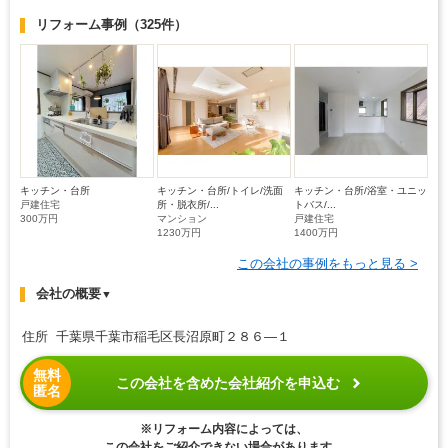
リフォーム事例
（325件）
キッチン・台所
キッチン・台所/トイレ/洗面
キッチン・台所/浴室・ユニッ
戸建住宅
所・脱衣所/...
トバス/...
300万円
マンション
戸建住宅
1230万円
1400万円
この会社の事例をもっと見る >
会社の概要
▼
住所 千葉県千葉市稲毛区長沼原町２８６―１
無料
この会社を含めた会社紹介を申込む
匿名
※リフォーム内容によっては、
この会社をご紹介できない場合があります。