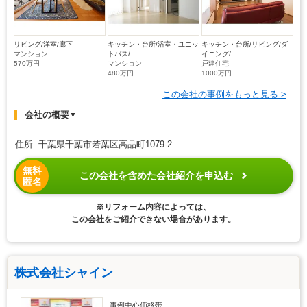
リビング/洋室/廊下
キッチン・台所/浴室・ユニッ
キッチン・台所/リビング/ダ
マンション
トバス/...
イニング/...
570万円
マンション
戸建住宅
480万円
1000万円
この会社の事例をもっと見る >
会社の概要
▼
住所 千葉県千葉市若葉区高品町1079-2
無料
この会社を含めた会社紹介を申込む
匿名
※リフォーム内容によっては、
この会社をご紹介できない場合があります。
株式会社シャイン
事例中心価格帯