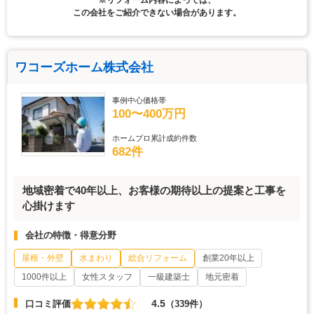
※リフォーム内容によっては、
この会社をご紹介できない場合があります。
ワコーズホーム株式会社
事例中心価格帯
100〜400万円
ホームプロ累計成約件数
682件
地域密着で40年以上、お客様の期待以上の提案と工事を
心掛けます
会社の特徴・得意分野
屋根・外壁
水まわり
総合リフォーム
創業20年以上
1000件以上
女性スタッフ
一級建築士
地元密着
4.5
口コミ評価
（339件）