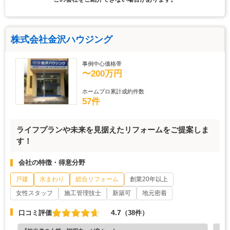
株式会社金沢ハウジング
事例中心価格帯
〜200万円
ホームプロ累計成約件数
57件
ライフプランや未来を見据えたリフォームをご提案しま
す！
会社の特徴・得意分野
戸建
水まわり
総合リフォーム
創業20年以上
女性スタッフ
施工管理技士
新築可
地元密着
4.7
口コミ評価
（38件）