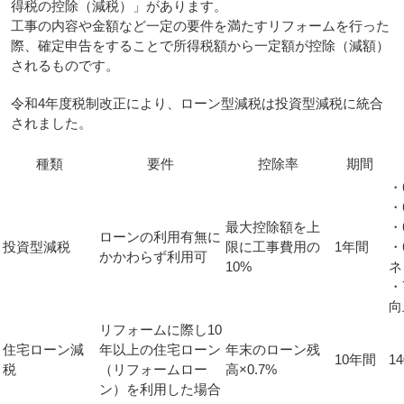
得税の控除（減税）」があります。
工事の内容や金額など一定の要件を満たすリフォームを行った
際、確定申告をすることで所得税額から一定額が控除（減額）
されるものです。
令和4年度税制改正により、ローン型減税は投資型減税に統合
されました。
種類
要件
控除率
期間
・
・
最大控除額を上
・
ローンの利用有無に
投資型減税
限に工事費用の
1年間
・
かかわらず利用可
10%
ネ
・
向
リフォームに際し10
住宅ローン減
年以上の住宅ローン
年末のローン残
10年間
1
税
（リフォームロー
高×0.7%
ン）を利用した場合