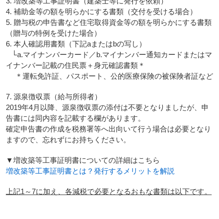
3. 増改築等工事証明書（建築士等に発行を依頼）
4. 補助金等の額を明らかにする書類（交付を受ける場合）
5. 贈与税の申告書など住宅取得資金等の額を明らかにする書類
（贈与の特例を受けた場合）
6. 本人確認用書類（下記aまたはbの写し）
└a.マイナンバーカード／b.マイナンバー通知カードまたはマ
イナンバー記載の住民票＋身元確認書類＊
＊運転免許証、パスポート、公的医療保険の被保険者証など
7. 源泉徴収票（給与所得者）
2019年4月以降、源泉徴収票の添付は不要となりましたが、申
告書には同内容を記載する欄があります。
確定申告書の作成を税務署等へ出向いて行う場合は必要となり
ますので、忘れずにお持ちください。
▼増改築等工事証明書についての詳細はこちら
増改築等工事証明書とは？発行するメリットを解説
上記1～7に加え、各減税で必要となるおもな書類は以下です。