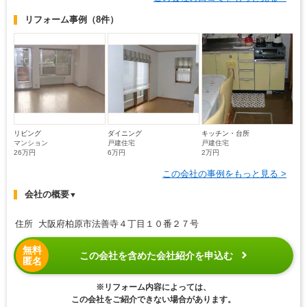
リフォーム事例
（8件）
リビング
ダイニング
キッチン・台所
マンション
戸建住宅
戸建住宅
26万円
6万円
2万円
この会社の事例をもっと見る >
会社の概要
▼
住所 大阪府柏原市法善寺４丁目１０番２７号
無料
この会社を含めた会社紹介を申込む
匿名
※リフォーム内容によっては、
この会社をご紹介できない場合があります。