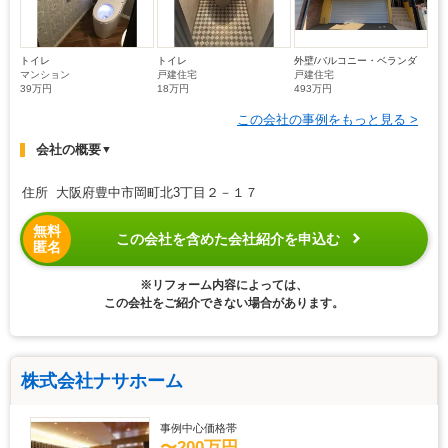
トイレ
トイレ
外壁/バルコニー・ベランダ
マンション
戸建住宅
戸建住宅
39万円
18万円
493万円
この会社の事例をもっと見る >
会社の概要
▼
住所 大阪府豊中市岡町北3丁目２－１７
無料
この会社を含めた会社紹介を申込む
匿名
※リフォーム内容によっては、
この会社をご紹介できない場合があります。
株式会社ナサホーム
事例中心価格帯
〜200万円