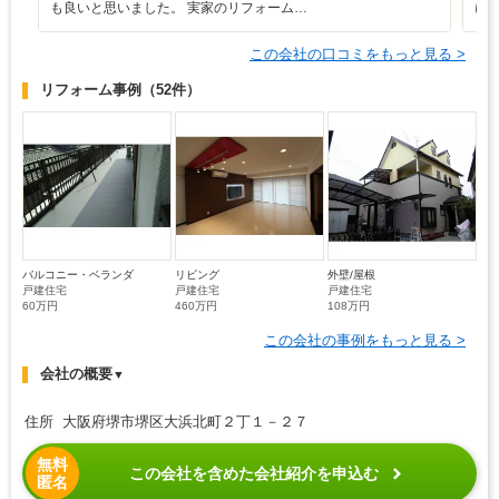
も良いと思いました。 実家のリフォーム…
に
この会社の口コミをもっと見る >
リフォーム事例
（52件）
バルコニー・ベランダ
リビング
外壁/屋根
戸建住宅
戸建住宅
戸建住宅
60万円
460万円
108万円
この会社の事例をもっと見る >
会社の概要
▼
住所 大阪府堺市堺区大浜北町２丁１－２７
無料
この会社を含めた会社紹介を申込む
匿名