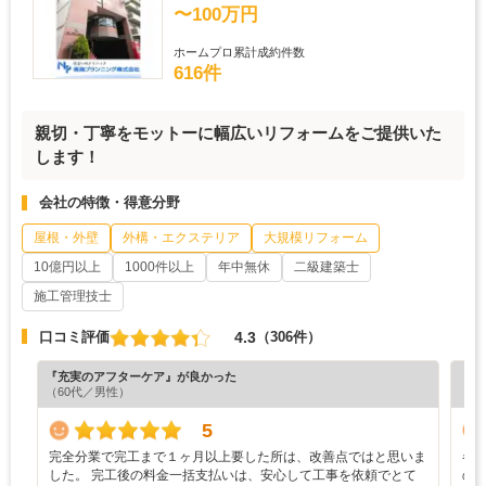
〜100万円
ホームプロ累計成約件数
616件
親切・丁寧をモットーに幅広いリフォームをご提供いた
します！
会社の特徴・得意分野
屋根・外壁
外構・エクステリア
大規模リフォーム
10億円以上
1000件以上
年中無休
二級建築士
施工管理技士
4.3
口コミ評価
（306件）
『充実のアフターケア』が良かった
『納
（60代／男性）
（7
5
完全分業で完工まで１ヶ月以上要した所は、改善点ではと思いま
各
した。 完工後の料金一括支払いは、安心して工事を依頼でとて
の