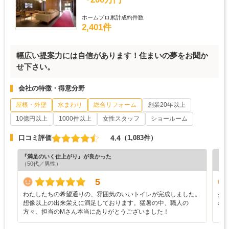
ホームプロ累計成約件数
2,401件
幅広い提案力には自信があります！住まいの夢をお聞か
せ下さい。
会社の特徴・得意分野
屋根・外壁
水まわり
総合リフォーム
創業20年以上
10億円以上
1000件以上
女性スタッフ
ショールーム
4.4
口コミ評価
（1,083件）
『満足のいく仕上がり』が良かった
『担
（50代／男性）
（7
5
わたしたちの希望通りの、雰囲気のいいトイレが完成しました。
担
想像以上の出来栄えに満足しております。猛暑の中、職人の
れ
方々、担当のMさん本当にありがとうございました！