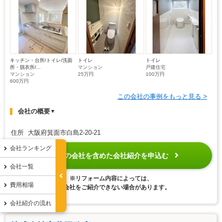
キッチン・台所/トイレ/洗面
トイレ
トイレ
所・脱衣所/...
マンション
戸建住宅
マンション
25万円
100万円
600万円
この会社の事例をもっと見る >
会社の概要
▼
住所 大阪府箕面市白島2-20-21
会社ランキング
無料
この会社を含めた会社紹介を申込む
匿名
会社一覧
※リフォーム内容によっては、
費用相場
この会社をご紹介できない場合があります。
会社紹介の流れ