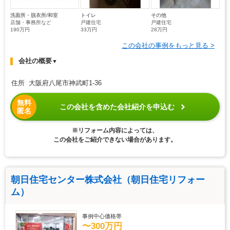
洗面所・脱衣所/和室
トイレ
その他
店舗・事務所など
戸建住宅
戸建住宅
190万円
33万円
28万円
この会社の事例をもっと見る >
会社の概要
▼
住所 大阪府八尾市神武町1-36
無料
この会社を含めた会社紹介を申込む
匿名
※リフォーム内容によっては、
この会社をご紹介できない場合があります。
朝日住宅センター株式会社（朝日住宅リフォー
ム）
事例中心価格帯
〜300万円