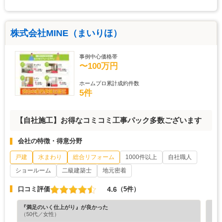
株式会社MINE（まいりほ）
事例中心価格帯
〜100万円
ホームプロ累計成約件数
5件
【自社施工】お得なコミコミ工事パック多数ございます
会社の特徴・得意分野
戸建
水まわり
総合リフォーム
1000件以上
自社職人
ショールーム
二級建築士
地元密着
4.6
口コミ評価
（5件）
『満足のいく仕上がり』が良かった
『満
（50代／女性）
（5