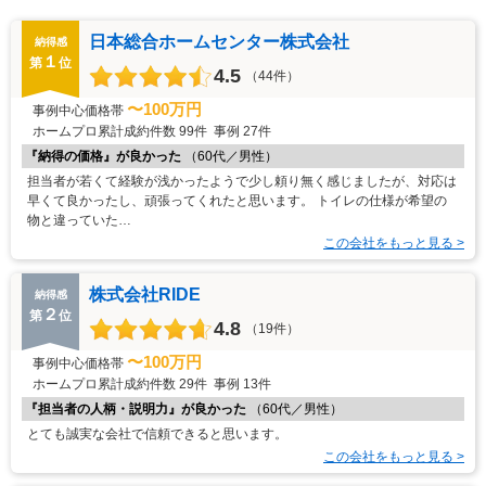
日本総合ホームセンター株式会社
納得感
１
第
位
4.5
（44件）
〜100万円
事例中心価格帯
ホームプロ累計成約件数
99件
事例
27件
『納得の価格』が良かった
（60代／男性）
担当者が若くて経験が浅かったようで少し頼り無く感じましたが、対応は
早くて良かったし、頑張ってくれたと思います。 トイレの仕様が希望の
物と違っていた…
この会社をもっと見る >
株式会社RIDE
納得感
２
第
位
4.8
（19件）
〜100万円
事例中心価格帯
ホームプロ累計成約件数
29件
事例
13件
『担当者の人柄・説明力』が良かった
（60代／男性）
とても誠実な会社で信頼できると思います。
この会社をもっと見る >