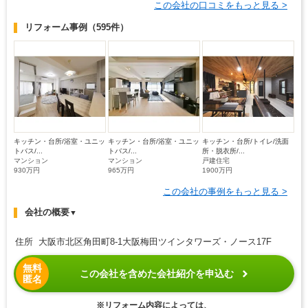
この会社の口コミをもっと見る >
リフォーム事例
（595件）
キッチン・台所/浴室・ユニッ
キッチン・台所/浴室・ユニッ
キッチン・台所/トイレ/洗面
トバス/...
トバス/...
所・脱衣所/...
マンション
マンション
戸建住宅
930万円
965万円
1900万円
この会社の事例をもっと見る >
会社の概要
▼
住所 大阪市北区角田町8-1大阪梅田ツインタワーズ・ノース17F
無料
この会社を含めた会社紹介を申込む
匿名
※リフォーム内容によっては、