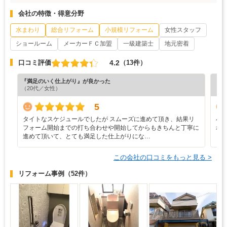
会社の特徴・得意分野
水まわり
総合リフォーム
小規模リフォーム
女性スタッフ
ショールーム
メーカーＦＣ加盟
一級建築士
地元密着
4.2
口コミ評価
（13件）
『満足のいく仕上がり』が良かった
『プ
（20代／女性）
（5
5
タイトなスケジュールでしたが スムーズに進めて頂き、結果リ
小
フォーム開始までの打ち合わせや開始してからもきちんと丁寧に
れ
進めて頂いて、とても満足した仕上がりにな…
この会社の口コミをもっと見る >
リフォーム事例
（52件）