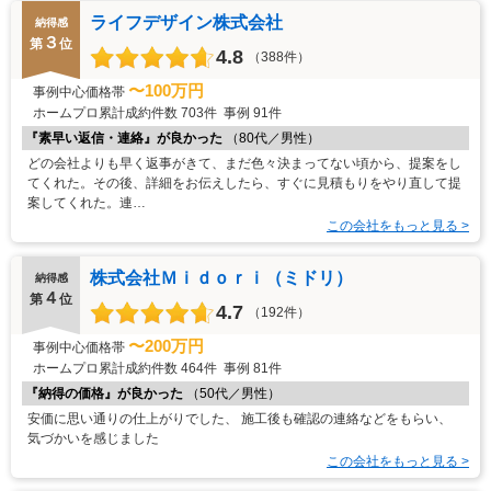
ライフデザイン株式会社
納得感
３
第
位
4.8
（388件）
〜100万円
事例中心価格帯
ホームプロ累計成約件数
703件
事例
91件
『素早い返信・連絡』が良かった
（80代／男性）
どの会社よりも早く返事がきて、まだ色々決まってない頃から、提案をし
てくれた。その後、詳細をお伝えしたら、すぐに見積もりをやり直して提
案してくれた。連…
この会社をもっと見る >
株式会社Ｍｉｄｏｒｉ（ミドリ）
納得感
４
第
位
4.7
（192件）
〜200万円
事例中心価格帯
ホームプロ累計成約件数
464件
事例
81件
『納得の価格』が良かった
（50代／男性）
安価に思い通りの仕上がりでした、 施工後も確認の連絡などをもらい、
気づかいを感じました
この会社をもっと見る >