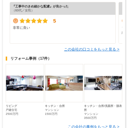
『工事中のきめ細かな配慮』が良かった
『充
（60代／女性）
（6
5
非常に良い
ち
総
し
この会社の口コミをもっと見る >
リフォーム事例
（17件）
リビング
キッチン・台所
キッチン・台所/洗面所・脱衣
戸建住宅
マンション
所
2500万円
1500万円
マンション
3500万円
この会社の事例をもっと見る >