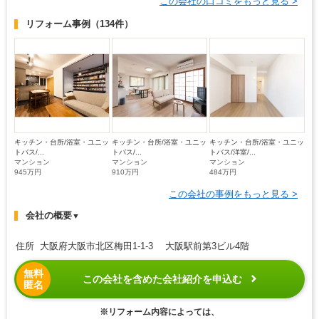
この会社の口コミをもっと見る >
リフォーム事例
（134件）
キッチン・台所/浴室・ユニッ
キッチン・台所/浴室・ユニッ
キッチン・台所/浴室・ユニッ
トバス/...
トバス/...
トバス/洋室/...
マンション
マンション
マンション
945万円
910万円
484万円
この会社の事例をもっと見る >
会社の概要
▼
住所 大阪府大阪市北区梅田1-1-3 大阪駅前第3ビル4階
無料
この会社を含めた会社紹介を申込む
匿名
※リフォーム内容によっては、