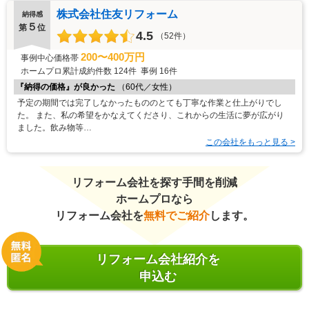
株式会社住友リフォーム
納得感
５
第
位
4.5
（52件）
200〜400万円
事例中心価格帯
ホームプロ累計成約件数
124件
事例
16件
『納得の価格』が良かった
（60代／女性）
予定の期間では完了しなかったもののとても丁寧な作業と仕上がりでし
た。 また、私の希望をかなえてくださり、これからの生活に夢が広がり
ました。飲み物等…
この会社をもっと見る >
リフォーム会社を探す手間を削減
ホームプロなら
リフォーム会社を
無料でご紹介
します。
リフォーム会社紹介を
申込む