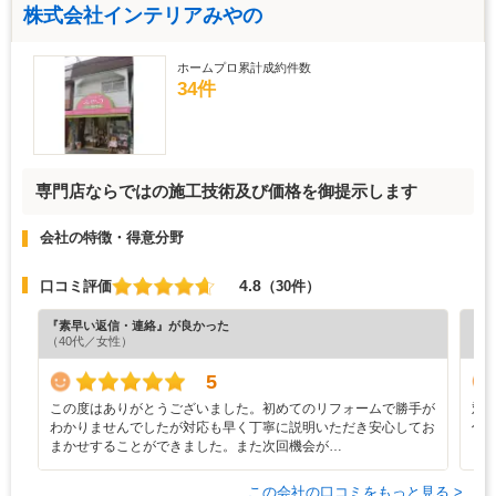
株式会社インテリアみやの
ホームプロ累計成約件数
34件
専門店ならではの施工技術及び価格を御提示します
会社の特徴・得意分野
4.8
口コミ評価
（30件）
『素早い返信・連絡』が良かった
『正
（40代／女性）
（3
5
この度はありがとうございました。初めてのリフォームで勝手が
対
わかりませんでしたが対応も早く丁寧に説明いただき安心してお
仕
まかせすることができました。また次回機会が…
この会社の口コミをもっと見る >