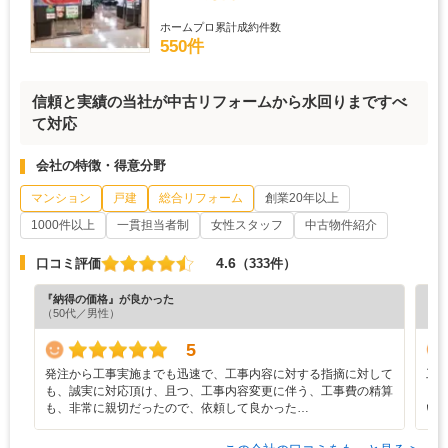
ホームプロ累計成約件数
550件
信頼と実績の当社が中古リフォームから水回りまですべ
て対応
会社の特徴・得意分野
マンション
戸建
総合リフォーム
創業20年以上
1000件以上
一貫担当者制
女性スタッフ
中古物件紹介
4.6
口コミ評価
（333件）
『納得の価格』が良かった
『担
（50代／男性）
（6
5
発注から工事実施までも迅速で、工事内容に対する指摘に対して
工
も、誠実に対応頂け、且つ、工事内容変更に伴う、工事費の精算
り
も、非常に親切だったので、依頼して良かった…
い