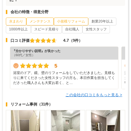
会社の特徴・得意分野
水まわり
メンテナンス
小規模リフォーム
創業20年以上
1000件以上
スピード見積り
自社職人
女性スタッフ
4.7
口コミ評価
（9件）
『分かりやすい説明』が良かった
『満
（60代／女性）
（5
5
浴室のドア、鏡、壁のリフォームをしていただきました。 ​見積も
浴
りに来てくださった女性スタッフの方も、本日作業を担当してく
だ
ださった職人さんも大変お若く、と…
甲
この会社の口コミをもっと見る >
リフォーム事例
（31件）