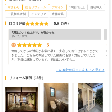
水まわり
総合リフォーム
デザイン
10億円以上
自社職人
一貫担当者制
インテリア
造作家具
5.0
口コミ評価
（5件）
『満足のいく仕上がり』が良かった
『満
（50代／女性）
（5
5
連絡してからの対応が非常に早く、安心してお任せすることがで
特
きました。こちらの希望していた納期にも快く対応していただ
の
き、本当に感謝しています。 商品についても…
て
この会社の口コミをもっと見る >
リフォーム事例
（13件）