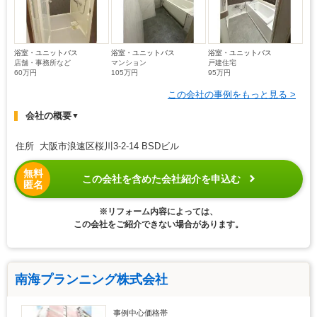
浴室・ユニットバス
浴室・ユニットバス
浴室・ユニットバス
店舗・事務所など
マンション
戸建住宅
60万円
105万円
95万円
この会社の事例をもっと見る >
会社の概要
▼
住所 大阪市浪速区桜川3-2-14 BSDビル
無料
この会社を含めた会社紹介を申込む
匿名
※リフォーム内容によっては、
この会社をご紹介できない場合があります。
南海プランニング株式会社
事例中心価格帯