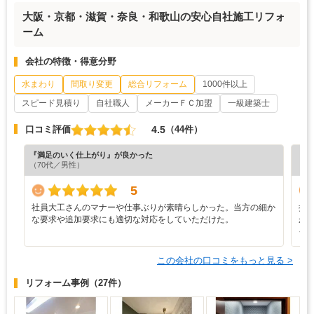
大阪・京都・滋賀・奈良・和歌山の安心自社施工リフォ
ーム
会社の特徴・得意分野
水まわり
間取り変更
総合リフォーム
1000件以上
スピード見積り
自社職人
メーカーＦＣ加盟
一級建築士
4.5
口コミ評価
（44件）
『満足のいく仕上がり』が良かった
『納
（70代／男性）
（6
5
社員大工さんのマナーや仕事ぶりが素晴らしかった。当方の細か
担
な要求や追加要求にも適切な対応をしていただけた。
が
イ
この会社の口コミをもっと見る >
リフォーム事例
（27件）