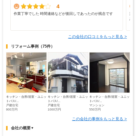
4
作業丁寧でした 時間連絡などが後回しであったのが残念です
満
思
この会社の口コミをもっと見る >
リフォーム事例
（75件）
キッチン・台所/浴室・ユニッ
キッチン・台所/浴室・ユニッ
キッチン・台所/浴室・ユニッ
トバス/...
トバス/...
トバス/...
戸建住宅
戸建住宅
マンション
900万円
1000万円
550万円
この会社の事例をもっと見る >
会社の概要
▼