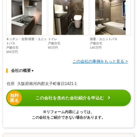
キッチン・台所/浴室・ユニッ
トイレ
浴室・ユニットバス
トバス
戸建住宅
戸建住宅
戸建住宅
60万円
140万円
300万円
この会社の事例をもっと見る >
会社の概要
▼
住所 大阪府南河内郡太子町春日1421-1
無料
この会社を含めた会社紹介を申込む
匿名
※リフォーム内容によっては、
この会社をご紹介できない場合があります。