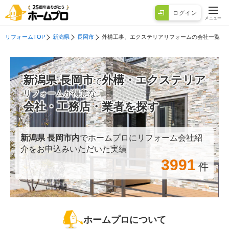
ログイン
メニュー
リフォームTOP
新潟県
長岡市
外構工事、エクステリアリフォームの会社一覧
新潟県 長岡市
外構・エクステリア
で
リフォームが得意な
会社・工務店・業者を探す
新潟県 長岡市
内
でホームプロにリフォーム会社紹
介をお申込みいただいた実績
3991
件
ホームプロについて