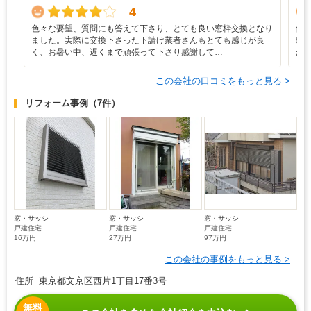
4
色々な要望、質問にも答えて下さり、とても良い窓枠交換となり
他
ました。実際に交換下さった下請け業者さんもとても感じが良
頼
く、お暑い中、遅くまで頑張って下さり感謝して…
が
この会社の口コミをもっと見る >
リフォーム事例
（7件）
窓・サッシ
窓・サッシ
窓・サッシ
戸建住宅
戸建住宅
戸建住宅
16万円
27万円
97万円
この会社の事例をもっと見る >
住所 東京都文京区西片1丁目17番3号
無料