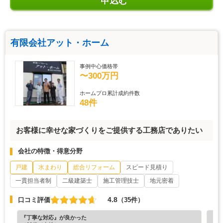
申込む
有限会社アット・ホーム
事例中心価格帯
〜300万円
ホームプロ累計成約件数
48件
お客様に幸せな家づくりをご提供する工務店でありたい
会社の特徴・得意分野
戸建
水まわり
総合リフォーム
スピード見積り
一貫担当者制
二級建築士
施工管理技士
地元密着
4.8
口コミ評価
（35件）
『丁寧な対応』が良かった
『満