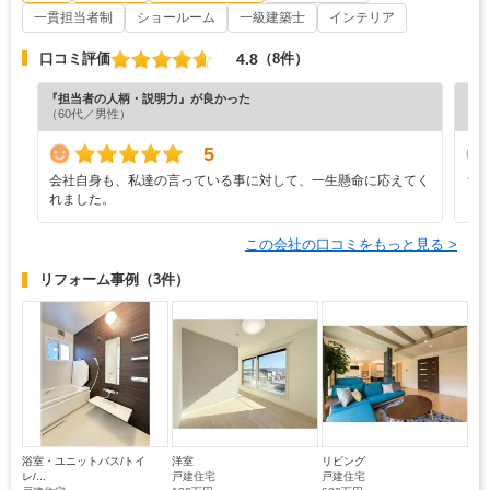
一貫担当者制
ショールーム
一級建築士
インテリア
4.8
口コミ評価
（8件）
『担当者の人柄・説明力』が良かった
『納
（60代／男性）
（7
5
会社自身も、私達の言っている事に対して、一生懸命に応えてく
ち
れました。
この会社の口コミをもっと見る >
リフォーム事例
（3件）
浴室・ユニットバス/トイ
洋室
リビング
レ/...
戸建住宅
戸建住宅