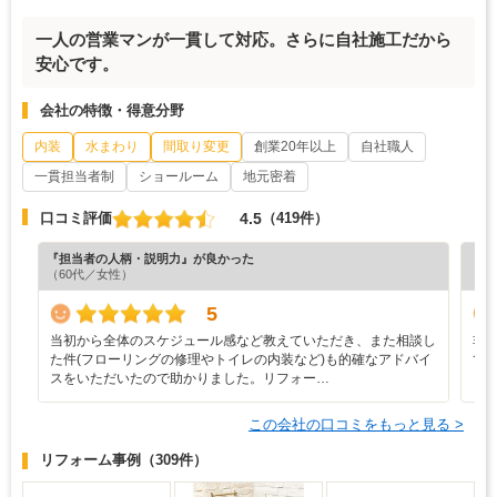
一人の営業マンが一貫して対応。さらに自社施工だから
安心です。
会社の特徴・得意分野
内装
水まわり
間取り変更
創業20年以上
自社職人
一貫担当者制
ショールーム
地元密着
4.5
口コミ評価
（419件）
『担当者の人柄・説明力』が良かった
『納
（60代／女性）
（5
5
当初から全体のスケジュール感など教えていただき、また相談し
非
た件(フローリングの修理やトイレの内装など)も的確なアドバイ
て
スをいただいたので助かりました。リフォー…
この会社の口コミをもっと見る >
リフォーム事例
（309件）