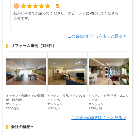
5
細かい事まで気遣ってくださり、スピーディに対応してくださる
シ
会社です。
な
この会社の口コミをもっと見る >
リフォーム事例
（136件）
キッチン・台所/トイレ/洗面
キッチン・台所/リビング/ダ
キッチン・台所/浴室・ユニッ
所・脱衣所/...
イニング/...
トバス/...
マンション
マンション
マンション
2100万円
1400万円
3250万円
この会社の事例をもっと見る >
会社の概要
▼