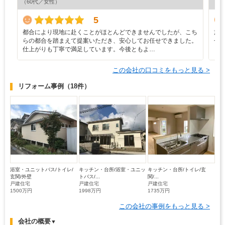
（60代／女性）
（6
5
都合により現地に赴くことがほとんどできませんでしたが、こち
施
らの都合を踏まえて提案いただき、安心してお任せできました。
せ
仕上がりも丁寧で満足しています。今後ともよ…
ら
この会社の口コミをもっと見る >
リフォーム事例
（18件）
浴室・ユニットバス/トイレ/
キッチン・台所/浴室・ユニッ
キッチン・台所/トイレ/玄
玄関/外壁
トバス/...
関/...
戸建住宅
戸建住宅
戸建住宅
1500万円
1998万円
1735万円
この会社の事例をもっと見る >
会社の概要
▼