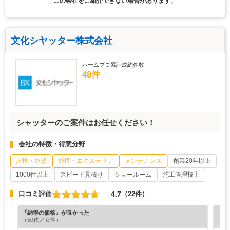
この会社をご紹介できない場合があります。
文化シヤッター株式会社
ホームプロ累計成約件数
48件
シャッターのご案件はお任せください！
会社の特徴・得意分野
屋根・外壁
外構・エクステリア
メンテナンス
創業20年以上
1000件以上
スピード見積り
ショールーム
施工管理技士
4.7
口コミ評価
（22件）
『納得の価格』が良かった
『満
（50代／女性）
（7