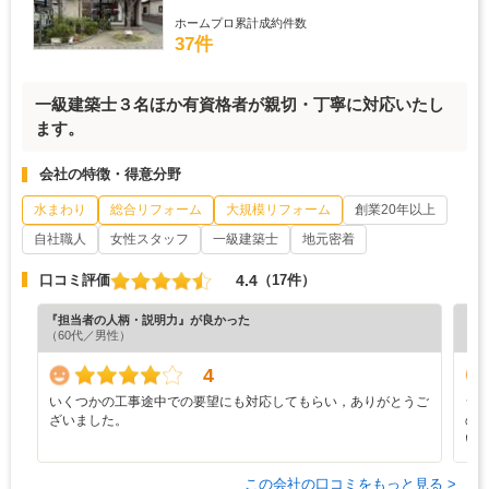
ホームプロ累計成約件数
37件
一級建築士３名ほか有資格者が親切・丁寧に対応いたし
ます。
会社の特徴・得意分野
水まわり
総合リフォーム
大規模リフォーム
創業20年以上
自社職人
女性スタッフ
一級建築士
地元密着
4.4
口コミ評価
（17件）
『担当者の人柄・説明力』が良かった
『満
（60代／男性）
（5
4
いくつかの工事途中での要望にも対応してもらい，ありがとうご
シ
ざいました。
の
い
この会社の口コミをもっと見る >