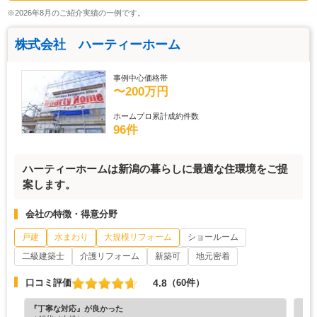
※2026年8月のご紹介実績の一例です。
株式会社 ハーティーホーム
事例中心価格帯
〜200万円
ホームプロ累計成約件数
96件
ハーティーホームは新潟の暮らしに最適な住環境をご提
案します。
会社の特徴・得意分野
戸建
水まわり
大規模リフォーム
ショールーム
二級建築士
介護リフォーム
新築可
地元密着
4.8
口コミ評価
（60件）
『丁寧な対応』が良かった
『丁