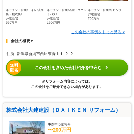
キッチン・台所/トイレ/洗面
キッチン・台所/浴室・ユニッ
キッチン・台所/リビング
所・脱衣所/...
トバス/...
戸建住宅
戸建住宅
戸建住宅
700万円
570万円
1700万円
この会社の事例をもっと見る >
会社の概要
▼
住所 新潟県新潟市西区東青山１-２-２
無料
この会社を含めた会社紹介を申込む
匿名
※リフォーム内容によっては、
この会社をご紹介できない場合があります。
株式会社大建建設（ＤＡＩＫＥＮ リフォーム）
事例中心価格帯
〜200万円