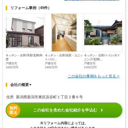
リフォーム事例
（49件）
キッチン・台所/洋室/玄関/外
キッチン・台所/浴室・ユニッ
キッチン・台所/トイレ/ダイ
壁
トバス/...
ニング/玄関/...
戸建住宅
戸建住宅
戸建住宅
1000万円
1960万円
1500万円
この会社の事例をもっと見る >
会社の概要
▼
住所 新潟県新潟市東区浜谷町１丁目２番６号
無料
この会社を含めた会社紹介を申込む
匿名
※リフォーム内容によっては、