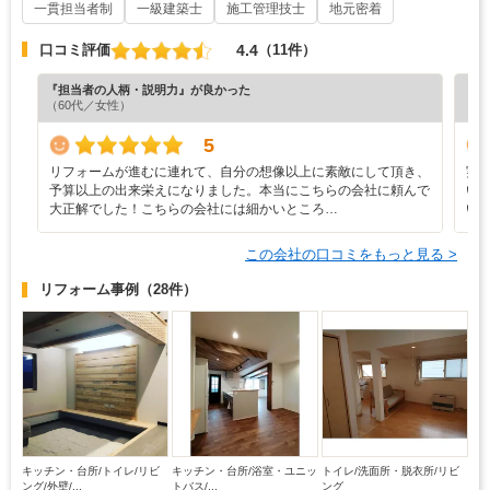
一貫担当者制
一級建築士
施工管理技士
地元密着
4.4
口コミ評価
（11件）
『担当者の人柄・説明力』が良かった
『担
（60代／女性）
（6
5
リフォームが進むに連れて、自分の想像以上に素敵にして頂き、
実
予算以上の出来栄えになりました。本当にこちらの会社に頼んで
い
大正解でした！こちらの会社には細かいところ…
い
この会社の口コミをもっと見る >
リフォーム事例
（28件）
キッチン・台所/トイレ/リビ
キッチン・台所/浴室・ユニッ
トイレ/洗面所・脱衣所/リビ
ング/外壁/...
トバス/...
ング