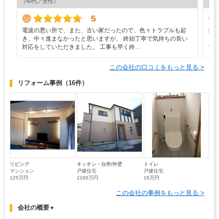
（40代／女性）
（4
5
電波の悪い所で、また、古い家だったので、色々トラブルも起
担
き、中々進まなかったと思いますが、 終始丁寧で気持ちの良い
く
対応をしていただきました。 工事も早く終…
て
この会社の口コミをもっと見る >
リフォーム事例
（16件）
リビング
キッチン・台所/外壁
トイレ
マンション
戸建住宅
戸建住宅
125万円
2100万円
16万円
この会社の事例をもっと見る >
会社の概要
▼