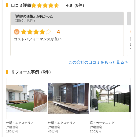
4.8
口コミ評価
（8件）
『納得の価格』が良かった
『丁
（30代／男性）
（5
4
コストパフォーマンスが良い
雨
納
支
この会社の口コミをもっと見る >
リフォーム事例
（6件）
外構・エクステリア
外構・エクステリア
庭・ガーデニング
戸建住宅
戸建住宅
戸建住宅
180万円
40万円
250万円