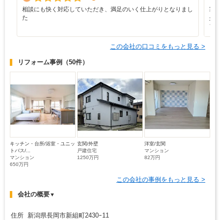
相談にも快く対応していただき、満足のいく仕上がりとなりまし
寒
た
少
ブ
この会社の口コミをもっと見る >
リフォーム事例
（50件）
キッチン・台所/浴室・ユニッ
玄関/外壁
洋室/玄関
トバス/...
戸建住宅
マンション
マンション
1250万円
82万円
650万円
この会社の事例をもっと見る >
会社の概要
▼
住所 新潟県長岡市新組町2430ｰ11