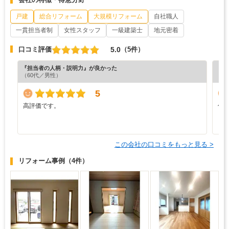
戸建
総合リフォーム
大規模リフォーム
自社職人
一貫担当者制
女性スタッフ
一級建築士
地元密着
5.0
口コミ評価
（5件）
『担当者の人柄・説明力』が良かった
『満
（60代／男性）
（5
5
高評価です。
仕
ま
この会社の口コミをもっと見る >
リフォーム事例
（4件）