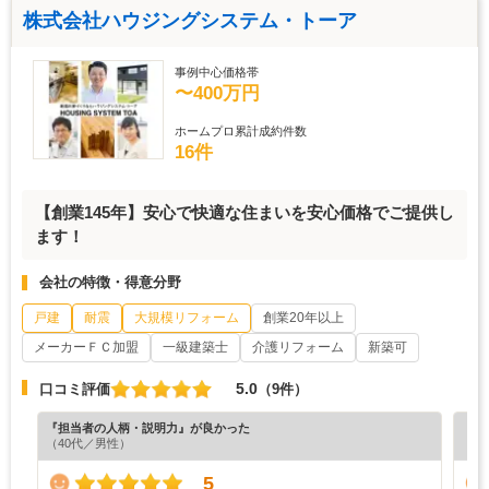
株式会社ハウジングシステム・トーア
事例中心価格帯
〜400万円
ホームプロ累計成約件数
16件
【創業145年】安心で快適な住まいを安心価格でご提供し
ます！
会社の特徴・得意分野
戸建
耐震
大規模リフォーム
創業20年以上
メーカーＦＣ加盟
一級建築士
介護リフォーム
新築可
5.0
口コミ評価
（9件）
『担当者の人柄・説明力』が良かった
『担
（40代／男性）
（6
5