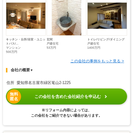
キッチン・台所/浴室・ユニッ
玄関
トイレ/リビング/ダイニング
トバス/...
戸建住宅
戸建住宅
マンション
53万円
1400万円
500万円
この会社の事例をもっと見る >
会社の概要
▼
住所 愛知県名古屋市緑区篭山2-1225
無料
この会社を含めた会社紹介を申込む
匿名
※リフォーム内容によっては、
この会社をご紹介できない場合があります。