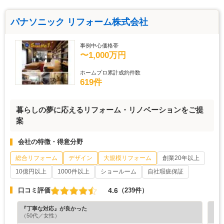
パナソニック リフォーム株式会社
事例中心価格帯
〜1,000万円
ホームプロ累計成約件数
619件
暮らしの夢に応えるリフォーム・リノベーションをご提
案
会社の特徴・得意分野
総合リフォーム
デザイン
大規模リフォーム
創業20年以上
10億円以上
1000件以上
ショールーム
自社瑕疵保証
4.6
口コミ評価
（239件）
『丁寧な対応』が良かった
『分
（50代／女性）
（6