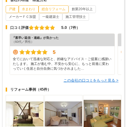
戸建
水まわり
総合リフォーム
創業20年以上
メーカーＦＣ加盟
一級建築士
施工管理技士
5.0
口コミ評価
（7件）
『素早い返信・連絡』が良かった
『正
（60代／男性）
（3
5
全てにおいて迅速な対応と、的確なアドバイス・ご提案に感謝い
こ
たします。 施工が進む中、不安から安心に、もっと前進に変わ
っていく住居と自分自身に気づかされました…
この会社の口コミをもっと見る >
リフォーム事例
（45件）