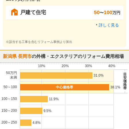
戸建て住宅
50
100
〜
万円
詳しく見る
※該当する工事を含むリフォーム事例より算出
新潟県 長岡市
の外構・エクステリアのリフォーム費用相場
10%
20%
30%
40%
50万円
目
31.0%
未満
安
価
格
50～100
38.1%
帯
100～150
11.9%
150～200
9.5%
200～250
4.8%