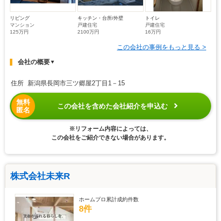
リビング
キッチン・台所/外壁
トイレ
マンション
戸建住宅
戸建住宅
125万円
2100万円
16万円
この会社の事例をもっと見る >
会社の概要
▼
住所 新潟県長岡市三ツ郷屋2丁目1－15
無料
この会社を含めた会社紹介を申込む
匿名
※リフォーム内容によっては、
この会社をご紹介できない場合があります。
株式会社未来R
ホームプロ累計成約件数
8件