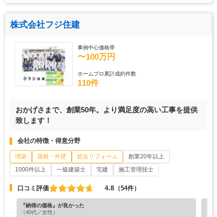
株式会社フジ住建
事例中心価格帯
〜100万円
ホームプロ累計成約件数
110件
おかげさまで、創業50年。より満足度の高い工事を提供
致します！
会社の特徴・得意分野
増築
屋根・外壁
総合リフォーム
創業20年以上
1000件以上
一級建築士
宅建
施工管理技士
4.8
口コミ評価
（54件）
『納得の価格』が良かった
『担
（40代／女性）
（5