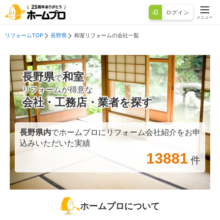
ログイン
メニュー
リフォームTOP
長野県
和室リフォームの会社一覧
長野県
和室
で
リフォームが得意な
会社・工務店・業者を探す
長野県
内
でホームプロにリフォーム会社紹介をお申
込みいただいた実績
13881
件
ホームプロについて