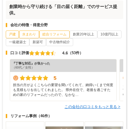
創業時から守り続ける「目の届く距離」でのサービス提
供。
会社の特徴・得意分野
戸建
水まわり
総合リフォーム
創業20年以上
10億円以上
一級建築士
新築可
中古物件紹介
4.6
口コミ評価
（53件）
『丁寧な対応』が良かった
『丁
（60代／女性）
（5
5
担当の方がよくこちらの要望を聞いてくれて、納得いくまで何度
こ
も見積もりを出してくれました。 県外在住で、老後を過ごすた
す
めの家のリフォームだったので、なかな…
い
この会社の口コミをもっと見る >
リフォーム事例
（46件）