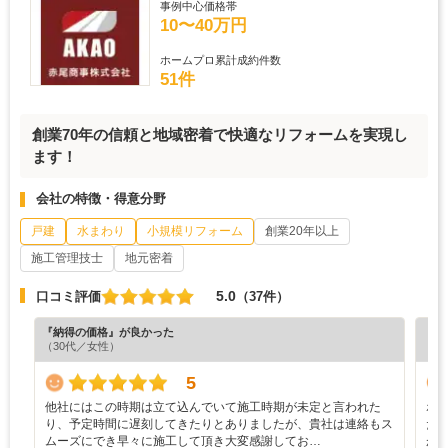
事例中心価格帯
10〜40万円
ホームプロ累計成約件数
51件
創業70年の信頼と地域密着で快適なリフォームを実現し
ます！
会社の特徴・得意分野
戸建
水まわり
小規模リフォーム
創業20年以上
施工管理技士
地元密着
5.0
口コミ評価
（37件）
『納得の価格』が良かった
『担
（30代／女性）
（6
5
他社にはこの時期は立て込んでいて施工時期が未定と言われた
ホ
り、予定時間に遅刻してきたりとありましたが、貴社は連絡もス
た
ムーズにでき早々に施工して頂き大変感謝してお…
が