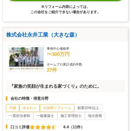
※リフォーム内容によっては、
この会社をご紹介できない場合があります。
株式会社永井工業（大きな森）
事例中心価格帯
〜300万円
ホームプロ累計成約件数
27件
『家族の笑顔が生まれる家づくり』のために。
会社の特徴・得意分野
戸建
水まわり
大規模リフォーム
創業20年以上
一貫担当者制
一級建築士
施工管理技士
地元密着
4.4
口コミ評価
（11件）