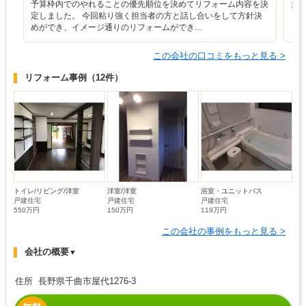
予算枠内でのやれることの優先順位を決めてリフォーム内容を決
多
定しました。 今回粘り強く担当者の方と話し合いをして方針決
めができ、イメージ通りのリフォームができ…
この会社の口コミをもっと見る >
リフォーム事例
（12件）
トイレ/リビング/洋室
洋室/洋室
浴室・ユニットバス
戸建住宅
戸建住宅
戸建住宅
550万円
150万円
119万円
この会社の事例をもっと見る >
会社の概要
▼
住所 長野県千曲市屋代1276-3