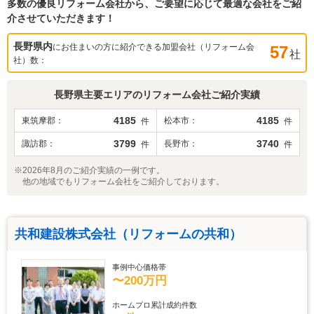
多数の優良リフォーム会社から、ご要望に応じて最適な会社をご紹
介させていただきます！
長野県
内
にお住まいの方に紹介できる加盟会社（リフォーム会
57
社
社）数：
長野県
主要エリアのリフォーム会社ご紹介実績
4185
4185
東筑摩郡
松本市
件
件
3799
3740
諏訪郡
長野市
件
件
※2026年8月のご紹介実績の一例です。
他の地域でもリフォーム会社をご紹介しております。
共和建設株式会社（リフォームの共和）
事例中心価格帯
〜200万円
ホームプロ累計成約件数