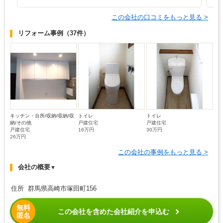
この会社の口コミをもっと見る >
リフォーム事例
（37件）
キッチン・台所/収納/収納/収
トイレ
トイレ
納/その他
戸建住宅
戸建住宅
戸建住宅
16万円
30万円
26万円
この会社の事例をもっと見る >
会社の概要
▼
住所 群馬県高崎市塚田町156
無料
この会社を含めた会社紹介を申込む
匿名