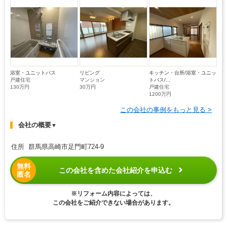
浴室・ユニットバス
リビング
キッチン・台所/浴室・ユニッ
戸建住宅
マンション
トバス/...
130万円
30万円
戸建住宅
1200万円
この会社の事例をもっと見る >
会社の概要
▼
住所 群馬県高崎市足門町724-9
無料
この会社を含めた会社紹介を申込む
匿名
※リフォーム内容によっては、
この会社をご紹介できない場合があります。