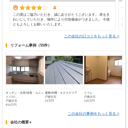
4
この度はご協力いただき、誠にありがとうございます。 床をき
と
れいにしていただき、物件により付加価値がつきました。 今後
で
ともよろしくお願いいたします。
提
この会社の口コミをもっと見る >
リフォーム事例
（55件）
キッチン・台所/浴室・ユニッ
屋根/外構・エクステリア
トイレ
トバス/...
戸建住宅
戸建住宅
戸建住宅
24万円
100万円
916万円
この会社の事例をもっと見る >
会社の概要
▼