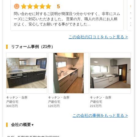
5
問い合わせに対するご説明が簡潔且つ分かりやすく、非常にスム
営
ーズにご対応いただきました。 営業の方、職人の方共にお人柄
て
がよく、安心してお願いする事ができました…
工
この会社の口コミをもっと見る >
リフォーム事例
（21件）
キッチン・台所
キッチン・台所
キッチン・台所
戸建住宅
戸建住宅
戸建住宅
300万円
120万円
223万円
この会社の事例をもっと見る >
会社の概要
▼