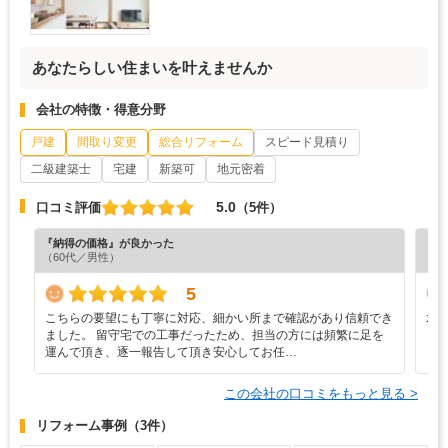
あなたらしい住まいを叶えませんか
会社の特徴・得意分野
戸建
間取り変更
総合リフォーム
スピード見積り
二級建築士
宅建
新築可
地元密着
5.0
口コミ評価
（5件）
『納得の価格』が良かった
『素
（60代／男性）
（5
5
こちらの要望にも丁寧に対応、細かい所まで確認があり信頼でき
水
ました。 留守宅での工事だったため、担当の方には頻繁に足を
運んで頂き、逐一報告して頂き安心してお任…
この会社の口コミをもっと見る >
リフォーム事例
（3件）