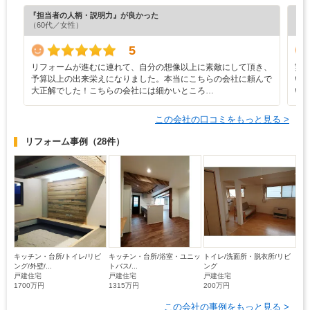
『担当者の人柄・説明力』が良かった
『担
（60代／女性）
（6
5
リフォームが進むに連れて、自分の想像以上に素敵にして頂き、
実
予算以上の出来栄えになりました。本当にこちらの会社に頼んで
い
大正解でした！こちらの会社には細かいところ…
い
この会社の口コミをもっと見る >
リフォーム事例
（28件）
キッチン・台所/トイレ/リビ
キッチン・台所/浴室・ユニッ
トイレ/洗面所・脱衣所/リビ
ング/外壁/...
トバス/...
ング
戸建住宅
戸建住宅
戸建住宅
1700万円
1315万円
200万円
この会社の事例をもっと見る >