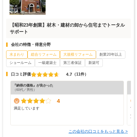
【昭和23年創業】材木・建材の卸から住宅までトータル
サポート
会社の特徴・得意分野
水まわり
総合リフォーム
大規模リフォーム
創業20年以上
ショールーム
一級建築士
第三者保証
新築可
4.7
口コミ評価
（11件）
『納得の価格』が良かった
『丁
（60代／男性）
（5
4
満足しています
営
人
す
この会社の口コミをもっと見る >