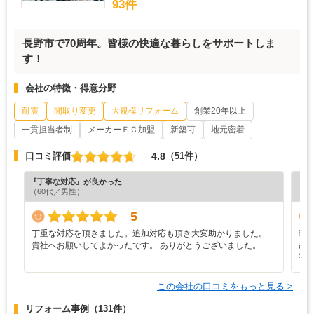
93件
長野市で70周年。皆様の快適な暮らしをサポートしま
す！
会社の特徴・得意分野
耐震
間取り変更
大規模リフォーム
創業20年以上
一貫担当者制
メーカーＦＣ加盟
新築可
地元密着
4.8
口コミ評価
（51件）
『丁寧な対応』が良かった
『担
（60代／男性）
（7
5
丁重な対応を頂きました。追加対応も頂き大変助かりました。
現
貴社へお願いしてよかったです。 ありがとうございました。
め
複
この会社の口コミをもっと見る >
リフォーム事例
（131件）