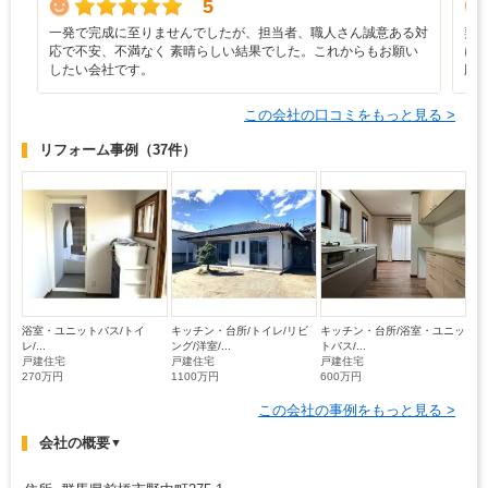
5
一発で完成に至りませんでしたが、担当者、職人さん誠意ある対
契
応で不安、不満なく 素晴らしい結果でした。これからもお願い
に
したい会社です。
応
この会社の口コミをもっと見る >
リフォーム事例
（37件）
浴室・ユニットバス/トイ
キッチン・台所/トイレ/リビ
キッチン・台所/浴室・ユニッ
レ/...
ング/洋室/...
トバス/...
戸建住宅
戸建住宅
戸建住宅
270万円
1100万円
600万円
この会社の事例をもっと見る >
会社の概要
▼