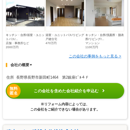
キッチン・台所/浴室・ユニッ
浴室・ユニットバス/リビング
キッチン・台所/洗面所・脱衣
トバス/...
戸建住宅
所/リビング/...
店舗・事務所など
470万円
マンション
2000万円
1100万円
この会社の事例をもっと見る >
会社の概要
▼
住所 長野県長野市新田町1464 第2銀座ﾋﾞﾙ４Ｆ
無料
この会社を含めた会社紹介を申込む
匿名
※リフォーム内容によっては、
この会社をご紹介できない場合があります。