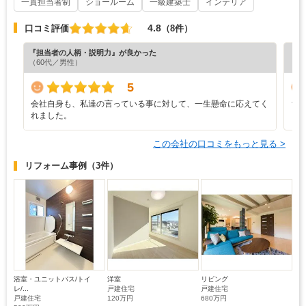
一貫担当者制
ショールーム
一級建築士
インテリア
4.8
口コミ評価
（8件）
『担当者の人柄・説明力』が良かった
『納
（60代／男性）
（7
5
会社自身も、私達の言っている事に対して、一生懸命に応えてく
ち
れました。
この会社の口コミをもっと見る >
リフォーム事例
（3件）
浴室・ユニットバス/トイ
洋室
リビング
レ/...
戸建住宅
戸建住宅
戸建住宅
120万円
680万円