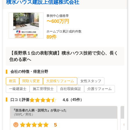
積水ハウス建設上信越株式会社
事例中心価格帯
〜600万円
ホームプロ累計成約件数
89件
【長野県１位の表彰実績】積水ハウス技術で安心、長く
住める家へ
会社の特徴・得意分野
耐震
間取り変更
大規模リフォーム
女性スタッフ
一級建築士
施工管理技士
自社瑕疵保証
介護リフォーム
4.6
口コミ評価
（45件）
『担当者の人柄・説明力』が良かった
『担
（50代／男性）
（6
5