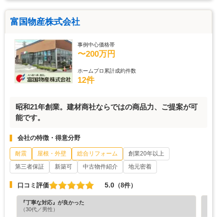
富国物産株式会社
事例中心価格帯
〜200万円
ホームプロ累計成約件数
12件
昭和21年創業。建材商社ならではの商品力、ご提案が可
能です。
会社の特徴・得意分野
耐震
屋根・外壁
総合リフォーム
創業20年以上
第三者保証
新築可
中古物件紹介
地元密着
5.0
口コミ評価
（8件）
『丁寧な対応』が良かった
『満
（30代／男性）
（6