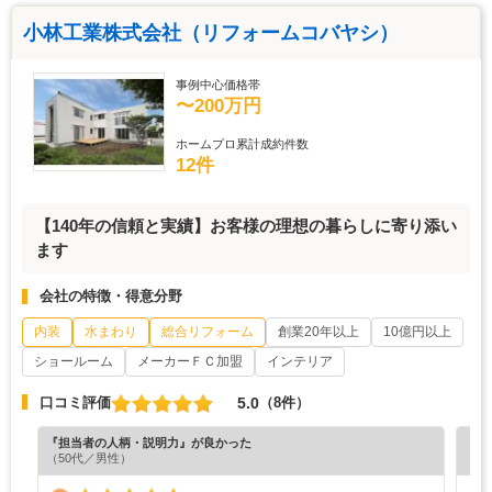
小林工業株式会社（リフォームコバヤシ）
事例中心価格帯
〜200万円
ホームプロ累計成約件数
12件
【140年の信頼と実績】お客様の理想の暮らしに寄り添い
ます
会社の特徴・得意分野
内装
水まわり
総合リフォーム
創業20年以上
10億円以上
ショールーム
メーカーＦＣ加盟
インテリア
5.0
口コミ評価
（8件）
『担当者の人柄・説明力』が良かった
『丁
（50代／男性）
（5