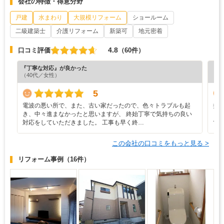
会社の特徴・得意分野
戸建
水まわり
大規模リフォーム
ショールーム
二級建築士
介護リフォーム
新築可
地元密着
4.8
口コミ評価
（60件）
『丁寧な対応』が良かった
『丁
（40代／女性）
（4
5
電波の悪い所で、また、古い家だったので、色々トラブルも起
担
き、中々進まなかったと思いますが、 終始丁寧で気持ちの良い
く
対応をしていただきました。 工事も早く終…
て
この会社の口コミをもっと見る >
リフォーム事例
（16件）