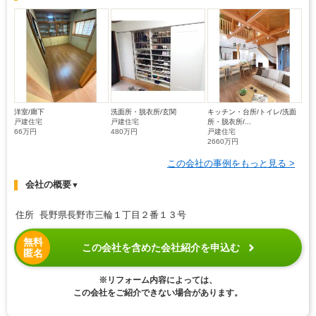
洋室/廊下
洗面所・脱衣所/玄関
キッチン・台所/トイレ/洗面
戸建住宅
戸建住宅
所・脱衣所/...
66万円
480万円
戸建住宅
2660万円
この会社の事例をもっと見る >
会社の概要
▼
住所 長野県長野市三輪１丁目２番１３号
無料
この会社を含めた会社紹介を申込む
匿名
※リフォーム内容によっては、
この会社をご紹介できない場合があります。