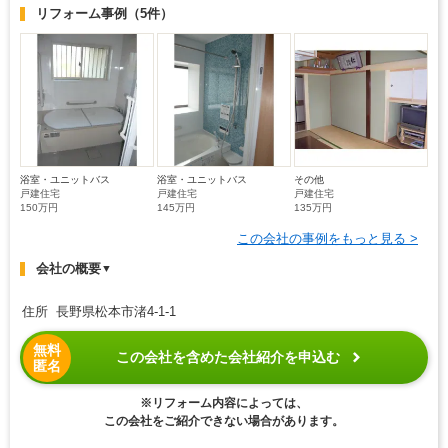
リフォーム事例
（5件）
浴室・ユニットバス
浴室・ユニットバス
その他
戸建住宅
戸建住宅
戸建住宅
150万円
145万円
135万円
この会社の事例をもっと見る >
会社の概要
▼
住所 長野県松本市渚4-1-1
無料
この会社を含めた会社紹介を申込む
匿名
※リフォーム内容によっては、
この会社をご紹介できない場合があります。