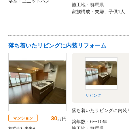
浴室・ユニットバス
施工地：群馬県
家族構成：夫婦、子供1人
落ち着いたリビングに内装リフォーム
リビング
落ち着いたリビングに内装
30
マンション
万円
築年数：6〜10年
株式会社未来R
施工地：群馬県