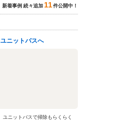
11
新着事例 続々追加
件公開中！
たユニットバスへ
。ユニットバスで掃除もらくらく