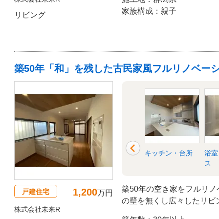
家族構成：親子
リビング
築50年「和」を残した古民家風フルリノベー
外壁
外構・エクステリ
キッチン・台所
浴室
ア
ス
築50年の空き家をフルリノ
1,200
戸建住宅
万円
の壁を無くし広々したリビ
株式会社未来R
グは古民家風に仕上げ、2