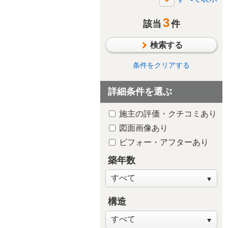
断熱・気密
3
太陽光発電/太陽熱利用
該当
件
シックハウス対策
検索する
防水・雨漏り対策
防犯対策
条件をクリアする
ペットと暮らす
詳細条件を選ぶ
趣味や嗜好を中心に
自然素材・木質感
施主の評価・クチコミあり
子供が独立後の住まい
図面画像あり
新築・建替え
ビフォー・アフターあり
築年数
構造