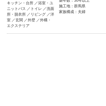
築年数：30年以上
お部屋にウォークインクロ
キッチン・台所 ／浴室・ユ
施工地：群馬県
に仕上げました。 玄関の
ニットバス ／トイレ ／洗面
家族構成：夫婦
いた為、あえて残し、玄関
所・脱衣所 ／リビング ／洋
し古民家ぽさを表現したの
室 ／玄関 ／外壁 ／外構・
を残しつつ築年数を感じさ
エクステリア