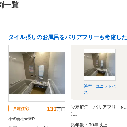
例一覧
タイル張りのお風呂をバリアフリーも考慮し
浴室・ユニットバ
ス
段差解消しバリアフリー化
130
戸建住宅
万円
に。
株式会社未来R
築年数：30年以上