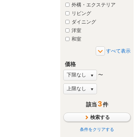
外構・エクステリア
リビング
ダイニング
洋室
和室
玄関
廊下
価格
バルコニー・ベランダ
庭・ガーデニング
〜
階段
窓・サッシ
収納
3
該当
件
その他
検索する
条件をクリアする