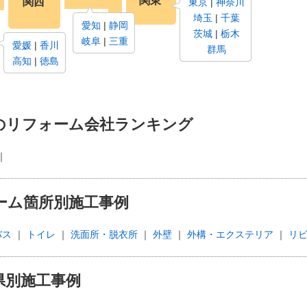
関東
関西
東京
神奈川
埼玉
千葉
愛知
静岡
茨城
栃木
岐阜
三重
愛媛
香川
群馬
高知
徳島
のリフォーム会社ランキング
ーム箇所別施工事例
バス
トイレ
洗面所・脱衣所
外壁
外構・エクステリア
リ
県別施工事例