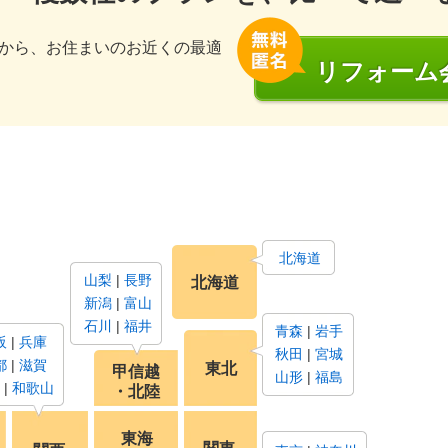
から、お住まいのお近くの最適
リフォーム
北海道
山梨
長野
北海道
新潟
富山
石川
福井
青森
岩手
阪
兵庫
秋田
宮城
都
滋賀
東北
甲信越
山形
福島
和歌山
・北陸
東海