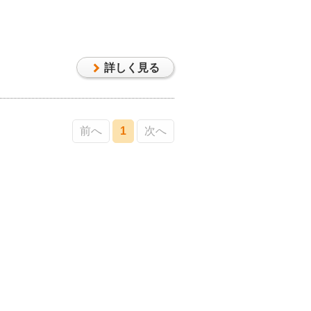
ーゼットも設置し、モダンなお部屋
上がり框には立派な楓が使用されて
の壁はクロスは使わず珪藻土を使用
はこだわりのひとつです。 『和』
詳しく見る
せないお部屋に仕上がりました。
前へ
1
次へ