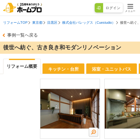
ログイン
メニュー
リフォームTOP
東京都
目黒区
株式会社バレッグス（Cuestudio）
後世へ紡ぐ
事例一覧へ戻る
後世へ紡ぐ、古き良き和モダンリノベーション
リフォーム概要
キッチン・台所
浴室・ユニットバス