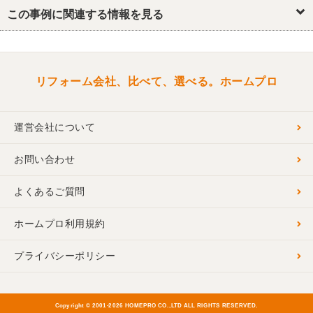
キッチン・台所
この事例に関連する情報を見る
浴室・ユニットバス
トイレ
洗面所・脱衣所
リビング
ダイニング
和室
玄関
廊下
リフォーム会社、比べて、選べる。ホームプロ
運営会社について
お問い合わせ
よくあるご質問
ホームプロ利用規約
プライバシーポリシー
Copyright © 2001-
2026 HOMEPRO CO.,LTD ALL RIGHTS RESERVED.