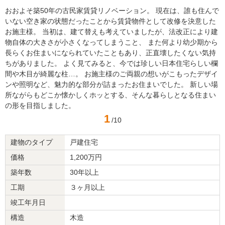
おおよそ築50年の古民家賃貸リノベーション。 現在は、誰も住んで
いない空き家の状態だったことから賃貸物件として改修を決意した
お施主様。 当初は、建て替えも考えていましたが、法改正により建
物自体の大きさが小さくなってしまうこと、 また何より幼少期から
長らくお住まいになられていたこともあり、正直壊したくない気持
ちがありました。 よく見てみると、今では珍しい日本住宅らしい欄
間や木目が綺麗な柱…。 お施主様のご両親の想いがこもったデザイ
ンや照明など、魅力的な部分が詰まったお住まいでした。 新しい場
所ながらもどこか懐かしくホッとする、そんな暮らしとなる住まい
の形を目指しました。 ​
1
/10
建物のタイプ
戸建住宅
価格
1,200万円
築年数
30年以上
工期
３ヶ月以上
竣工年月日
構造
木造