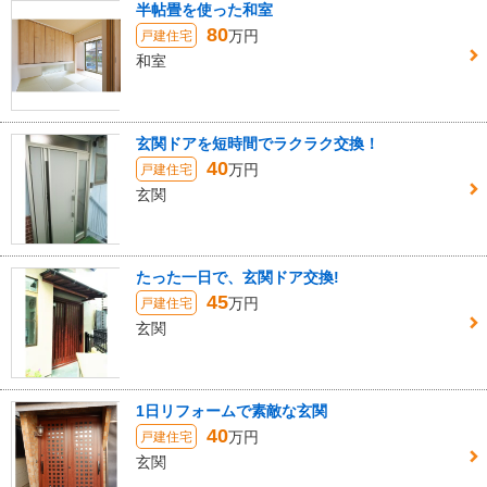
半帖畳を使った和室
80
万円
戸建住宅
和室
玄関ドアを短時間でラクラク交換！
40
万円
戸建住宅
玄関
たった一日で、玄関ドア交換!
45
万円
戸建住宅
玄関
1日リフォームで素敵な玄関
40
万円
戸建住宅
玄関