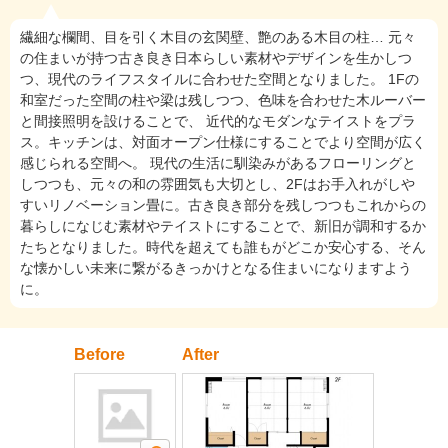
繊細な欄間、目を引く木目の玄関壁、艶のある木目の柱… 元々
の住まいが持つ古き良き日本らしい素材やデザインを生かしつ
つ、現代のライフスタイルに合わせた空間となりました。 1Fの
和室だった空間の柱や梁は残しつつ、色味を合わせた木ルーバー
と間接照明を設けることで、 近代的なモダンなテイストをプラ
ス。キッチンは、対面オープン仕様にすることでより空間が広く
感じられる空間へ。 現代の生活に馴染みがあるフローリングと
しつつも、元々の和の雰囲気も大切とし、2Fはお手入れがしや
すいリノベーション畳に。​ 古き良き部分を残しつつもこれからの
暮らしになじむ素材やテイストにすることで、新旧が調和するか
たちとなりました。 ​ 時代を超えても誰もがどこか安心する、そん
な懐かしい未来に繋がるきっかけとなる住まいになりますよう
に。 ​
Before
After