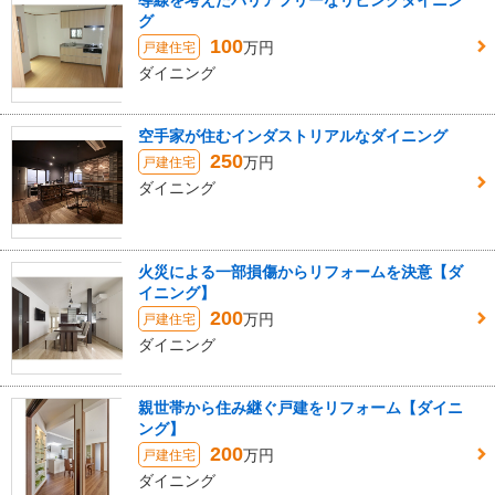
導線を考えたバリアフリーなリビングダイニン
グ
100
万円
戸建住宅
ダイニング
空手家が住むインダストリアルなダイニング
250
万円
戸建住宅
ダイニング
火災による一部損傷からリフォームを決意【ダ
イニング】
200
万円
戸建住宅
ダイニング
親世帯から住み継ぐ戸建をリフォーム【ダイニ
ング】
200
万円
戸建住宅
ダイニング