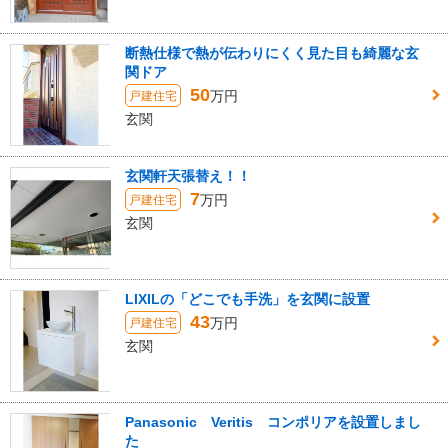
断熱仕様で熱が伝わりにくく見た目も綺麗な玄
関ドア
50
万円
戸建住宅
玄関
玄関軒天張替え！！
7
万円
戸建住宅
玄関
LIXILの「どこでも手洗」を玄関に設置
43
万円
戸建住宅
玄関
Panasonic Veritis コンポリアを設置しまし
た