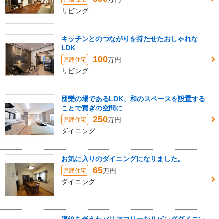
リビング
キッチンとのつながりを持たせたおしゃれな
LDK
100
万円
戸建住宅
リビング
団欒の場であるLDK、和のスペースを設置する
ことで寛ぎの空間に
250
万円
戸建住宅
ダイニング
お気に入りのダイニングになりました。
65
万円
戸建住宅
ダイニング