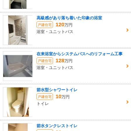
高級感があり落ち着いた印象の浴室
120
万円
戸建住宅
浴室・ユニットバス
在来浴室からシステムバスへのリフォーム工事
128
万円
戸建住宅
浴室・ユニットバス
節水型シャワートイレ
10
万円
戸建住宅
トイレ
節水タンクレストイレ