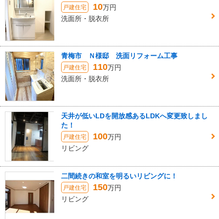
10
万円
戸建住宅
洗面所・脱衣所
青梅市 Ｎ様邸 洗面リフォーム工事
110
万円
戸建住宅
洗面所・脱衣所
天井が低いLDを開放感あるLDKへ変更致しまし
た！
100
万円
戸建住宅
リビング
二間続きの和室を明るいリビングに！
150
万円
戸建住宅
リビング