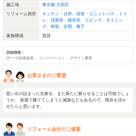
施工地
東京都
大田区
リフォーム箇所
キッチン・台所
、
浴室・ユニットバス
、
トイ
レ
、
洗面所・脱衣所
、
リビング
、
ダイニン
グ
、
和室
、
玄関
、
廊下
家族構成
賃貸
詳細情報：
[テーマ]全面改装 、 リノベーション 、 デザイン重視
お客さまのご要望
思い出の詰まった生家を、また新たに蘇らせることは可能でしょ
うか。 新築で建ててしまうと減築などもあるので、既存を活か
せたらと思います。
リフォーム会社のご提案