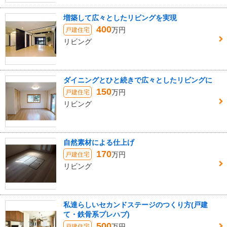
増築して広々としたリビングを実現
400
万円
戸建住宅
リビング
ダイニングとひと続きで広々としたリビングに
150
万円
戸建住宅
リビング
自然素材による仕上げ
170
万円
戸建住宅
リビング
私達らしいセカンドステージのつくり方(戸建
て・鉄骨系プレハブ)
500
万円
戸建住宅