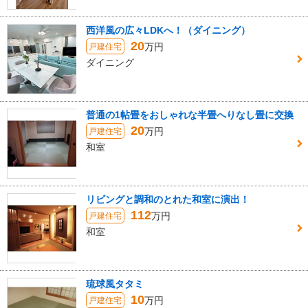
西洋風の広々LDKへ！（ダイニング）
20
万円
戸建住宅
ダイニング
普通の1帖畳をおしゃれな半畳へりなし畳に交換
20
万円
戸建住宅
和室
リビングと調和のとれた和室に演出！
112
万円
戸建住宅
和室
琉球風タタミ
10
万円
戸建住宅