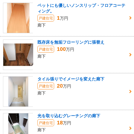
ペットにも優しいノンスリップ・フロアコーテ
ィング。
1
万円
戸建住宅
廊下
既存床を無垢フローリングに張替え
100
万円
戸建住宅
廊下
タイル張りでイメージを変えた廊下
20
万円
戸建住宅
廊下
光を取り込むグレーチングの廊下
18
万円
戸建住宅
廊下