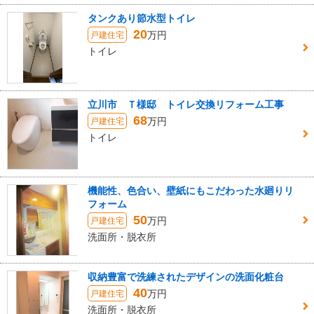
タンクあり節水型トイレ
20
万円
戸建住宅
トイレ
立川市 Ｔ様邸 トイレ交換リフォーム工事
68
万円
戸建住宅
トイレ
機能性、色合い、壁紙にもこだわった水廻りリ
フォーム
50
万円
戸建住宅
洗面所・脱衣所
収納豊富で洗練されたデザインの洗面化粧台
40
万円
戸建住宅
洗面所・脱衣所