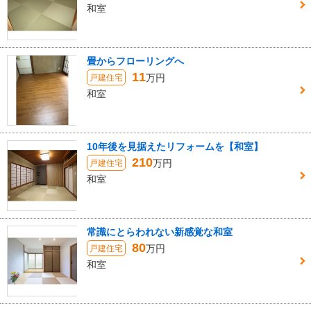
和室
畳からフローリングへ
11
万円
戸建住宅
和室
10年後を見据えたリフォームを【和室】
210
万円
戸建住宅
和室
常識にとらわれない新感覚な和室
80
万円
戸建住宅
和室