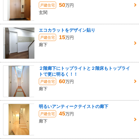
50
万円
戸建住宅
玄関
エコカラットをデザイン貼り
15
万円
戸建住宅
廊下
２階廊下にトップライトと２階床もトップライ
トで更に明るく！！
60
万円
戸建住宅
廊下
明るいアンティークテイストの廊下
45
万円
戸建住宅
廊下