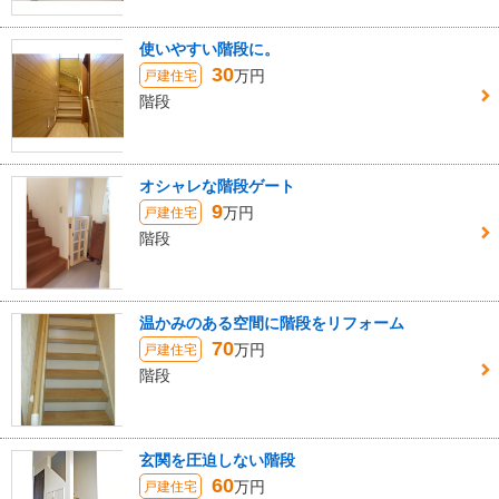
使いやすい階段に。
30
万円
戸建住宅
階段
オシャレな階段ゲート
9
万円
戸建住宅
階段
温かみのある空間に階段をリフォーム
70
万円
戸建住宅
階段
玄関を圧迫しない階段
60
万円
戸建住宅