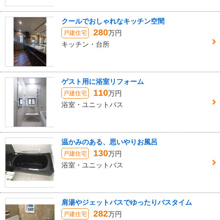
クールでおしゃれなキッチン空間
280
万円
戸建住宅
キッチン・台所
ゲスト用に浴室リフォーム
110
万円
戸建住宅
浴室・ユニットバス
温かみのある、思いやりお風呂
130
万円
戸建住宅
浴室・ユニットバス
肩湯やジェットバスでゆったりバスタイム
282
万円
戸建住宅