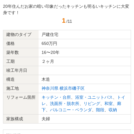
20年住んだお家の暗い印象だったキッチンも明るいキッチンに大変
身です！
1
/11
建物のタイプ
戸建住宅
価格
650万円
築年数
16〜20年
工期
２ヶ月
竣工年月日
構造
木造
施工地
神奈川県
横浜市磯子区
リフォーム箇所
キッチン・台所
、
浴室・ユニットバス
、
トイ
レ
、
洗面所・脱衣所
、
リビング
、
和室
、
廊
下
、
バルコニー・ベランダ
、
階段
、
収納
家族構成
夫婦