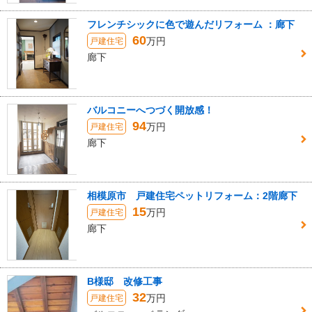
フレンチシックに色で遊んだリフォーム ：廊下
60
万円
戸建住宅
廊下
バルコニーへつづく開放感！
94
万円
戸建住宅
廊下
相模原市 戸建住宅ペットリフォーム：2階廊下
15
万円
戸建住宅
廊下
B様邸 改修工事
32
万円
戸建住宅