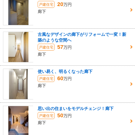
20
万円
戸建住宅
廊下
古風なデザインの廊下がリフォームで一変！新
築のような空間へ
57
万円
戸建住宅
廊下
使い易く、明るくなった廊下
60
万円
戸建住宅
廊下
思い出の住まいをモデルチェンジ！廊下
50
万円
戸建住宅
廊下