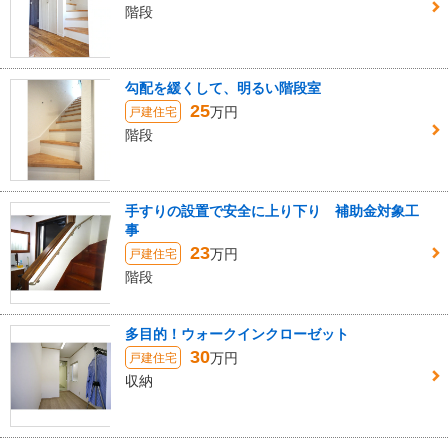
階段
勾配を緩くして、明るい階段室
25
万円
戸建住宅
階段
手すりの設置で安全に上り下り 補助金対象工
事
23
万円
戸建住宅
階段
多目的！ウォークインクローゼット
30
万円
戸建住宅
収納