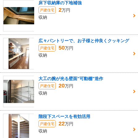
床下収納庫の下地補強
2
万円
戸建住宅
収納
広々パントリーで、お子様と仲良くクッキング
50
万円
戸建住宅
収納
大工の腕が光る壁面”可動棚”造作
20
万円
戸建住宅
収納
階段下スペースを有効活用
22
万円
戸建住宅
収納